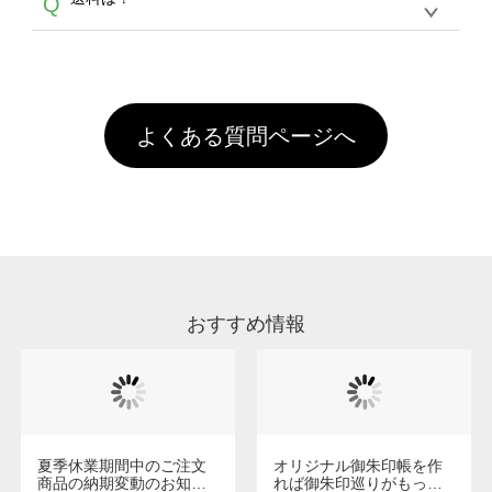
Q
ません。いずれのデータも該当デザインのみ画
といって、プリントを定着させるための処理剤
年間です。【会員ランク】過去10カ月のご注
像(JPEG,PNG,GIF,PDF)に変換、またはAdobe
を塗布しており、短納期・低価格で商品をお届
文回数により会員ランク割引(最大5%)が適用
全国一律290円(税抜)です。また4,000円(税抜)
データ(AI,PSD)で保存して頂き、デザインツー
けするため、処理剤は塗布されたままの状態で
されます。※ログインしてからご注文頂いたも
A
以上のご注文で送料無料とさせて頂いておりま
ル上にアップロードをお願い致します。
出荷を行っております。処理剤自体は人体に無
のに限ります。(同じメールアドレスでご注文
す。「まとめて割」「ポイント」「ランク割
害な性質で、水洗いで落とすことが可能です。
頂いても、ログインがされていなければ、ラン
引」などによるお値引きで4,000円未満になる
お手数ですが、お客様ご自身にて着用前に落と
クにカウントがされません。
よくある質問ページへ
場合は送料がかかりますので、ご注意くださ
していただけますようお願いいたします。※1
い。
通常注文・直送機能でのご注文に関わらず、前
処理剤が残った状態でお届けとなる場合がござ
います。※2 濃色は淡色に比べ処理剤が目立ち
やすく、1回の水洗いでは落ちない場合があり
ます、徐々に軽減されますのでどうかご安心く
ださい。
おすすめ情報
夏季休業期間中のご注文
オリジナル御朱印帳を作
商品の納期変動のお知ら
れば御朱印巡りがもっと