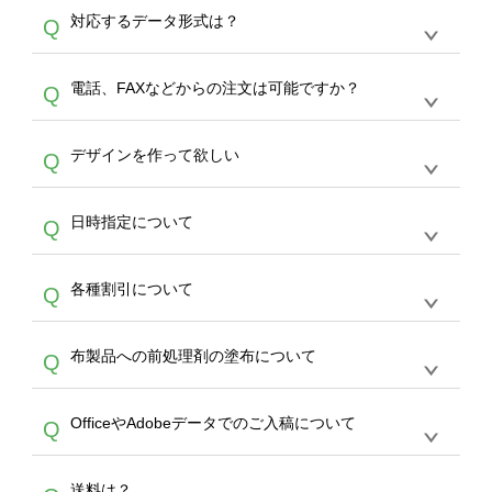
オンデマンドサービスでは、サイトからの受注
A
対応するデータ形式は？
Q
生産にて承っております。デザインツールから
デザインの作成から決済まで完了できます。
デザインツールで対応している画像アップロー
30枚以上やシルク印刷など、大口注文の場合
A
電話、FAXなどからの注文は可能ですか？
Q
ドできるデータ形式は、JPG / PNG / AI / PSD /
は、サポートが担当する
エコバッグコンシェル
PDF 形式になります。データの最大サイズ
や
タンブラーコンシェル
をご利用ください。製
オンデマンドサービスでは、サイトからのご注
は、20MBです。デジカメやスマホで撮影した
作する数量が多ければ多いほど、オンデマンド
A
デザインを作って欲しい
Q
文のみ受け付けております。30個以上のご製
写真などもアップロード可能です。使用できな
サービスよりも低価格で製作することが可能で
作をお考えの方は、サポートが担当する
エコバ
い画像はエラーになります。（※ Illustratorか
す。
うまくデザインができない。印刷するデザイン
ッグコンシェル
や
タンブラーコンシェル
サービ
らの直接入稿には対応していません。AIで保存
A
日時指定について
Q
を作って欲しい。などの場合は、製作数量が
スをご利用頂ければ、電話やFAX、メールなど
し、デザインツールからアップロードして下さ
30個以上であれば、サポート担当が、デザイ
でご注文が可能です。
い）
恐れ入りますが、日時指定は承っておりませ
ン作成のお手伝いをすることが可能です。
エコ
A
各種割引について
Q
ん。発送後18時以降に配送業者・伝票番号を
バッグコンシェル
や
タンブラーコンシェル
サー
メールでお知らせいたしますので、直接配送業
ビスをご利用ください。(※ 30個以下の場合
【まとめて割】5枚以上でご注文枚数に応じて
者にご連絡いただき調整をお願い致します。
は、デザインツールをご利用ください)
A
布製品への前処理剤の塗布について
Q
カート内で自動的に割引(最大50%)が適用され
ます。 【付与ポイント】購入金額の1％が1ポ
【濃色インクジェット印刷による仕上がりの注
イントとして付与され、次回ご注文時に1ポイ
A
OfficeやAdobeデータでのご入稿について
Q
意点（前処理剤）】カラー生地（Tシャツのホ
ント＝1円としてお使いいただけます。ポイン
ワイト、トートバッグのナチュラル、ホワイト
トは発送完了の翌日に付与され、次回ご注文時
各種形式のデータを直接ご入稿することは出来
以外）のプリントは、濃色インクジェット印刷
からご利用頂けます。ポイントの有効期限は一
A
送料は？