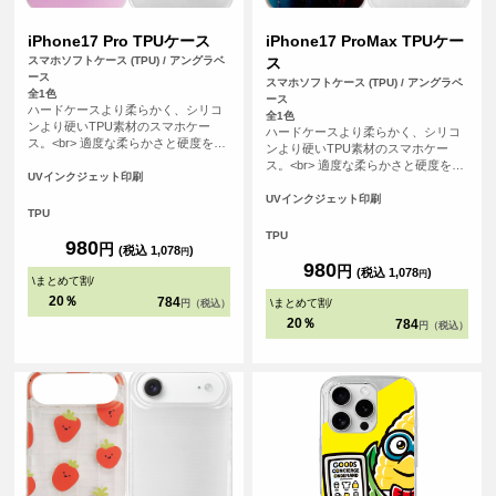
iPhone17 Pro TPUケース
iPhone17 ProMax TPUケー
スマホソフトケース (TPU) / アングラベ
ス
ース
スマホソフトケース (TPU) / アングラベ
全1色
ース
ハードケースより柔らかく、シリコ
全1色
ンより硬いTPU素材のスマホケー
ハードケースより柔らかく、シリコ
ス。<br> 適度な柔らかさと硬度を備
ンより硬いTPU素材のスマホケー
えたケースは手にフィットしやす
ス。<br> 適度な柔らかさと硬度を備
く、スマホを落下の衝撃から保護し
UVインクジェット印刷
えたケースは手にフィットしやす
ます。
く、スマホを落下の衝撃から保護し
UVインクジェット印刷
TPU
ます。
TPU
980
円
(税込 1,078
)
円
980
円
(税込 1,078
)
円
\
まとめて割
/
20％
784
\
まとめて割
/
円（税込）
20％
784
円（税込）