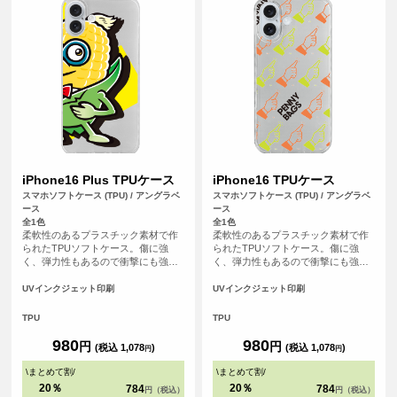
iPhone16 Plus TPUケース
iPhone16 TPUケース
スマホソフトケース (TPU) / アングラベ
スマホソフトケース (TPU) / アングラベ
ース
ース
全1色
全1色
柔軟性のあるプラスチック素材で作
柔軟性のあるプラスチック素材で作
られたTPUソフトケース。傷に強
られたTPUソフトケース。傷に強
く、弾力性もあるので衝撃にも強
く、弾力性もあるので衝撃にも強
く、大事なスマホをしっかりと守り
く、大事なスマホをしっかりと守り
ます。
ます。
UVインクジェット印刷
UVインクジェット印刷
TPU
TPU
980
980
円
円
(税込 1,078
)
(税込 1,078
)
円
円
\
まとめて割
/
\
まとめて割
/
20％
20％
784
784
円（税込）
円（税込）