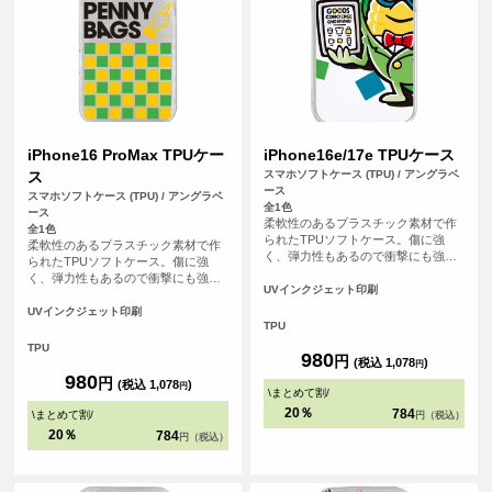
iPhone16 ProMax TPUケー
iPhone16e/17e TPUケース
ス
スマホソフトケース (TPU) / アングラベ
ース
スマホソフトケース (TPU) / アングラベ
全1色
ース
柔軟性のあるプラスチック素材で作
全1色
られたTPUソフトケース。傷に強
柔軟性のあるプラスチック素材で作
く、弾力性もあるので衝撃にも強
られたTPUソフトケース。傷に強
く、大事なスマホをしっかりと守り
く、弾力性もあるので衝撃にも強
ます。
UVインクジェット印刷
く、大事なスマホをしっかりと守り
ます。
UVインクジェット印刷
TPU
TPU
980
円
(税込 1,078
)
円
980
円
(税込 1,078
)
円
\
まとめて割
/
20％
784
\
まとめて割
/
円（税込）
20％
784
円（税込）