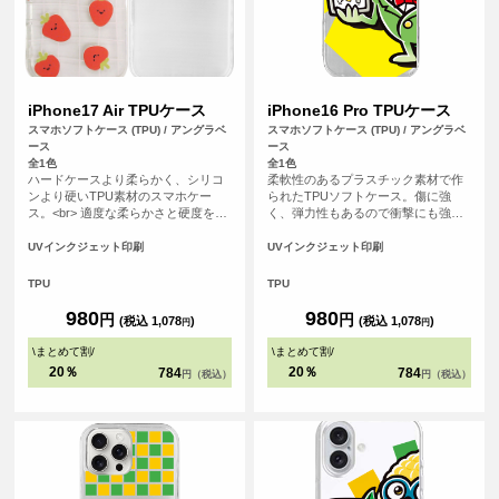
iPhone17 Air TPUケース
iPhone16 Pro TPUケース
スマホソフトケース (TPU) / アングラベ
スマホソフトケース (TPU) / アングラベ
ース
ース
全1色
全1色
ハードケースより柔らかく、シリコ
柔軟性のあるプラスチック素材で作
ンより硬いTPU素材のスマホケー
られたTPUソフトケース。傷に強
ス。<br> 適度な柔らかさと硬度を備
く、弾力性もあるので衝撃にも強
えたケースは手にフィットしやす
く、大事なスマホをしっかりと守り
く、スマホを落下の衝撃から保護し
ます。
UVインクジェット印刷
UVインクジェット印刷
ます。
TPU
TPU
980
980
円
円
(税込 1,078
)
(税込 1,078
)
円
円
\
まとめて割
/
\
まとめて割
/
20％
20％
784
784
円（税込）
円（税込）