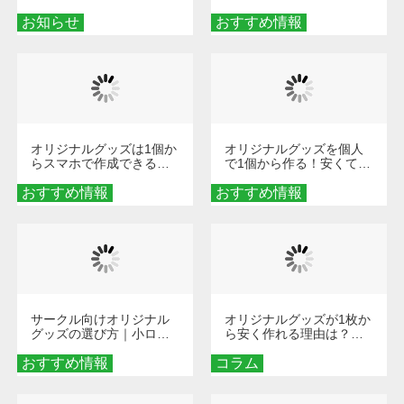
せ
楽しくなる！1冊からオー
お知らせ
おすすめ情報
ダーメイドする魅力と選
び方
オリジナルグッズは1個か
オリジナルグッズを個人
らスマホで作成できる！
で1個から作る！安くて簡
旅行や遠征がもっと楽し
単なオンデマンド制作の
おすすめ情報
くなる巾着＆ポーチ活用
おすすめ情報
秘訣
術
サークル向けオリジナル
オリジナルグッズが1枚か
グッズの選び方｜小ロッ
ら安く作れる理由は？オ
ト・低予算で団結力を高
ンデマンド印刷の仕組み
おすすめ情報
める秘訣
コラム
とメリットを解説