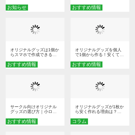
せ
楽しくなる！1冊からオー
お知らせ
おすすめ情報
ダーメイドする魅力と選
び方
オリジナルグッズは1個か
オリジナルグッズを個人
らスマホで作成できる！
で1個から作る！安くて簡
旅行や遠征がもっと楽し
単なオンデマンド制作の
おすすめ情報
くなる巾着＆ポーチ活用
おすすめ情報
秘訣
術
サークル向けオリジナル
オリジナルグッズが1枚か
グッズの選び方｜小ロッ
ら安く作れる理由は？オ
ト・低予算で団結力を高
ンデマンド印刷の仕組み
おすすめ情報
める秘訣
コラム
とメリットを解説