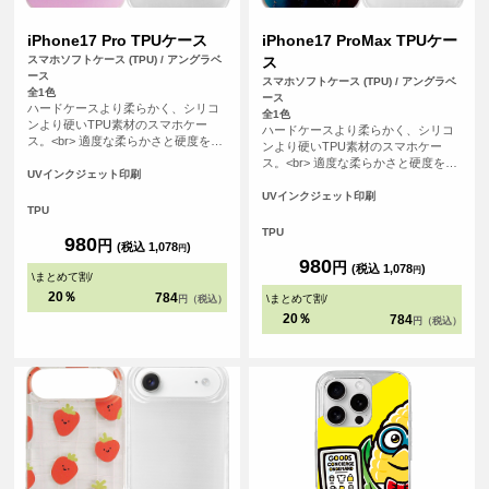
iPhone17 Pro TPUケース
iPhone17 ProMax TPUケー
スマホソフトケース (TPU) / アングラベ
ス
ース
スマホソフトケース (TPU) / アングラベ
全1色
ース
ハードケースより柔らかく、シリコ
全1色
ンより硬いTPU素材のスマホケー
ハードケースより柔らかく、シリコ
ス。<br> 適度な柔らかさと硬度を備
ンより硬いTPU素材のスマホケー
えたケースは手にフィットしやす
ス。<br> 適度な柔らかさと硬度を備
く、スマホを落下の衝撃から保護し
UVインクジェット印刷
えたケースは手にフィットしやす
ます。
く、スマホを落下の衝撃から保護し
UVインクジェット印刷
TPU
ます。
TPU
980
円
(税込 1,078
)
円
980
円
(税込 1,078
)
円
\
まとめて割
/
20％
784
\
まとめて割
/
円（税込）
20％
784
円（税込）