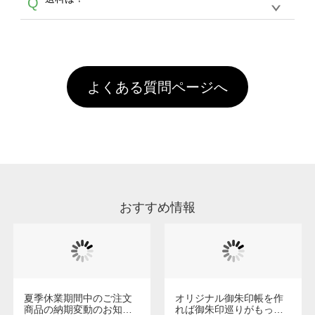
Q
ません。いずれのデータも該当デザインのみ画
といって、プリントを定着させるための処理剤
年間です。【会員ランク】過去10カ月のご注
像(JPEG,PNG,GIF,PDF)に変換、またはAdobe
を塗布しており、短納期・低価格で商品をお届
文回数により会員ランク割引(最大5%)が適用
全国一律290円(税抜)です。また4,000円(税抜)
データ(AI,PSD)で保存して頂き、デザインツー
けするため、処理剤は塗布されたままの状態で
されます。※ログインしてからご注文頂いたも
A
以上のご注文で送料無料とさせて頂いておりま
ル上にアップロードをお願い致します。
出荷を行っております。処理剤自体は人体に無
のに限ります。(同じメールアドレスでご注文
す。「まとめて割」「ポイント」「ランク割
害な性質で、水洗いで落とすことが可能です。
頂いても、ログインがされていなければ、ラン
引」などによるお値引きで4,000円未満になる
お手数ですが、お客様ご自身にて着用前に落と
クにカウントがされません。
よくある質問ページへ
場合は送料がかかりますので、ご注意くださ
していただけますようお願いいたします。※1
い。
通常注文・直送機能でのご注文に関わらず、前
処理剤が残った状態でお届けとなる場合がござ
います。※2 濃色は淡色に比べ処理剤が目立ち
やすく、1回の水洗いでは落ちない場合があり
ます、徐々に軽減されますのでどうかご安心く
ださい。
おすすめ情報
夏季休業期間中のご注文
オリジナル御朱印帳を作
商品の納期変動のお知ら
れば御朱印巡りがもっと