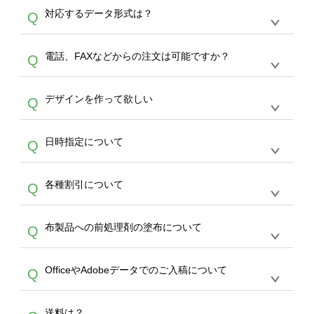
オンデマンドサービスでは、サイトからの受注
A
対応するデータ形式は？
Q
生産にて承っております。デザインツールから
デザインの作成から決済まで完了できます。
デザインツールで対応している画像アップロー
30枚以上やシルク印刷など、大口注文の場合
A
電話、FAXなどからの注文は可能ですか？
Q
ドできるデータ形式は、JPG / PNG / AI / PSD /
は、サポートが担当する
エコバッグコンシェル
PDF 形式になります。データの最大サイズ
や
タンブラーコンシェル
をご利用ください。製
オンデマンドサービスでは、サイトからのご注
は、20MBです。デジカメやスマホで撮影した
作する数量が多ければ多いほど、オンデマンド
A
デザインを作って欲しい
Q
文のみ受け付けております。30個以上のご製
写真などもアップロード可能です。使用できな
サービスよりも低価格で製作することが可能で
作をお考えの方は、サポートが担当する
エコバ
い画像はエラーになります。（※ Illustratorか
す。
うまくデザインができない。印刷するデザイン
ッグコンシェル
や
タンブラーコンシェル
サービ
らの直接入稿には対応していません。AIで保存
A
日時指定について
Q
を作って欲しい。などの場合は、製作数量が
スをご利用頂ければ、電話やFAX、メールなど
し、デザインツールからアップロードして下さ
30個以上であれば、サポート担当が、デザイ
でご注文が可能です。
い）
恐れ入りますが、日時指定は承っておりませ
ン作成のお手伝いをすることが可能です。
エコ
A
各種割引について
Q
ん。発送後18時以降に配送業者・伝票番号を
バッグコンシェル
や
タンブラーコンシェル
サー
メールでお知らせいたしますので、直接配送業
ビスをご利用ください。(※ 30個以下の場合
【まとめて割】5枚以上でご注文枚数に応じて
者にご連絡いただき調整をお願い致します。
は、デザインツールをご利用ください)
A
布製品への前処理剤の塗布について
Q
カート内で自動的に割引(最大50%)が適用され
ます。 【付与ポイント】購入金額の1％が1ポ
【濃色インクジェット印刷による仕上がりの注
イントとして付与され、次回ご注文時に1ポイ
A
OfficeやAdobeデータでのご入稿について
Q
意点（前処理剤）】カラー生地（Tシャツのホ
ント＝1円としてお使いいただけます。ポイン
ワイト、トートバッグのナチュラル、ホワイト
トは発送完了の翌日に付与され、次回ご注文時
各種形式のデータを直接ご入稿することは出来
以外）のプリントは、濃色インクジェット印刷
からご利用頂けます。ポイントの有効期限は一
A
送料は？