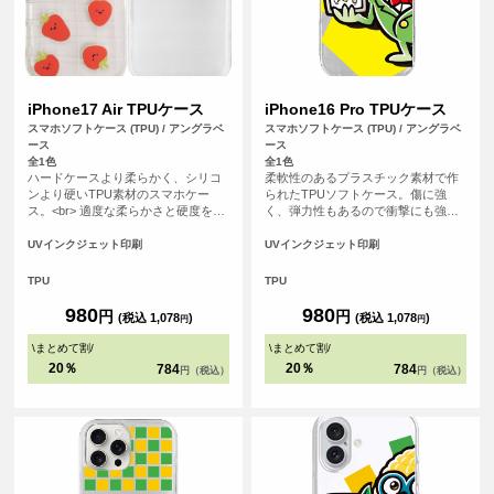
iPhone17 Air TPUケース
iPhone16 Pro TPUケース
スマホソフトケース (TPU) / アングラベ
スマホソフトケース (TPU) / アングラベ
ース
ース
全1色
全1色
ハードケースより柔らかく、シリコ
柔軟性のあるプラスチック素材で作
ンより硬いTPU素材のスマホケー
られたTPUソフトケース。傷に強
ス。<br> 適度な柔らかさと硬度を備
く、弾力性もあるので衝撃にも強
えたケースは手にフィットしやす
く、大事なスマホをしっかりと守り
く、スマホを落下の衝撃から保護し
ます。
UVインクジェット印刷
UVインクジェット印刷
ます。
TPU
TPU
980
980
円
円
(税込 1,078
)
(税込 1,078
)
円
円
\
まとめて割
/
\
まとめて割
/
20％
20％
784
784
円（税込）
円（税込）