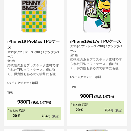
iPhone16 ProMax TPUケー
iPhone16e/17e TPUケース
ス
スマホソフトケース (TPU) / アングラベ
ース
スマホソフトケース (TPU) / アングラベ
全1色
ース
柔軟性のあるプラスチック素材で作
全1色
られたTPUソフトケース。傷に強
柔軟性のあるプラスチック素材で作
く、弾力性もあるので衝撃にも強
られたTPUソフトケース。傷に強
く、大事なスマホをしっかりと守り
く、弾力性もあるので衝撃にも強
ます。
UVインクジェット印刷
く、大事なスマホをしっかりと守り
ます。
UVインクジェット印刷
TPU
TPU
980
円
(税込 1,078
)
円
980
円
(税込 1,078
)
円
\
まとめて割
/
20％
784
\
まとめて割
/
円（税込）
20％
784
円（税込）