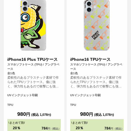
iPhone16 Plus TPUケース
iPhone16 TPUケース
スマホソフトケース (TPU) / アングラベ
スマホソフトケース (TPU) / アングラベ
ース
ース
全1色
全1色
柔軟性のあるプラスチック素材で作
柔軟性のあるプラスチック素材で作
られたTPUソフトケース。傷に強
られたTPUソフトケース。傷に強
く、弾力性もあるので衝撃にも強
く、弾力性もあるので衝撃にも強
く、大事なスマホをしっかりと守り
く、大事なスマホをしっかりと守り
ます。
ます。
UVインクジェット印刷
UVインクジェット印刷
TPU
TPU
980
980
円
円
(税込 1,078
)
(税込 1,078
)
円
円
\
まとめて割
/
\
まとめて割
/
20％
20％
784
784
円（税込）
円（税込）