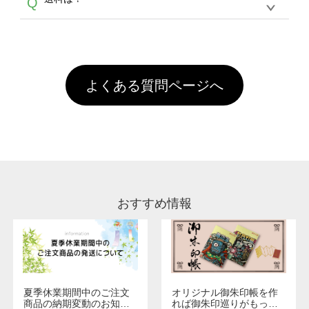
Q
ません。いずれのデータも該当デザインのみ画
といって、プリントを定着させるための処理剤
年間です。【会員ランク】過去10カ月のご注
像(JPEG,PNG,GIF,PDF)に変換、またはAdobe
を塗布しており、短納期・低価格で商品をお届
文回数により会員ランク割引(最大5%)が適用
全国一律290円(税抜)です。また4,000円(税抜)
データ(AI,PSD)で保存して頂き、デザインツー
けするため、処理剤は塗布されたままの状態で
されます。※ログインしてからご注文頂いたも
A
以上のご注文で送料無料とさせて頂いておりま
ル上にアップロードをお願い致します。
出荷を行っております。処理剤自体は人体に無
のに限ります。(同じメールアドレスでご注文
す。「まとめて割」「ポイント」「ランク割
害な性質で、水洗いで落とすことが可能です。
頂いても、ログインがされていなければ、ラン
引」などによるお値引きで4,000円未満になる
お手数ですが、お客様ご自身にて着用前に落と
クにカウントがされません。
よくある質問ページへ
場合は送料がかかりますので、ご注意くださ
していただけますようお願いいたします。※1
い。
通常注文・直送機能でのご注文に関わらず、前
処理剤が残った状態でお届けとなる場合がござ
います。※2 濃色は淡色に比べ処理剤が目立ち
やすく、1回の水洗いでは落ちない場合があり
ます、徐々に軽減されますのでどうかご安心く
ださい。
おすすめ情報
夏季休業期間中のご注文
オリジナル御朱印帳を作
商品の納期変動のお知ら
れば御朱印巡りがもっと