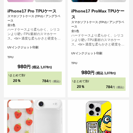
iPhone17 Pro TPUケース
iPhone17 ProMax TPUケー
スマホソフトケース (TPU) / アングラベ
ス
ース
スマホソフトケース (TPU) / アングラベ
全1色
ース
ハードケースより柔らかく、シリコ
全1色
ンより硬いTPU素材のスマホケー
ハードケースより柔らかく、シリコ
ス。<br> 適度な柔らかさと硬度を備
ンより硬いTPU素材のスマホケー
えたケースは手にフィットしやす
ス。<br> 適度な柔らかさと硬度を備
く、スマホを落下の衝撃から保護し
UVインクジェット印刷
えたケースは手にフィットしやす
ます。
く、スマホを落下の衝撃から保護し
UVインクジェット印刷
TPU
ます。
TPU
980
円
(税込 1,078
)
円
980
円
(税込 1,078
)
円
\
まとめて割
/
20％
784
\
まとめて割
/
円（税込）
20％
784
円（税込）