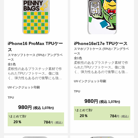
iPhone16 ProMax TPUケー
iPhone16e/17e TPUケース
ス
スマホソフトケース (TPU) / アングラベ
ース
スマホソフトケース (TPU) / アングラベ
全1色
ース
柔軟性のあるプラスチック素材で作
全1色
られたTPUソフトケース。傷に強
柔軟性のあるプラスチック素材で作
く、弾力性もあるので衝撃にも強
られたTPUソフトケース。傷に強
く、大事なスマホをしっかりと守り
く、弾力性もあるので衝撃にも強
ます。
UVインクジェット印刷
く、大事なスマホをしっかりと守り
ます。
UVインクジェット印刷
TPU
TPU
980
円
(税込 1,078
)
円
980
円
(税込 1,078
)
円
\
まとめて割
/
20％
784
\
まとめて割
/
円（税込）
20％
784
円（税込）