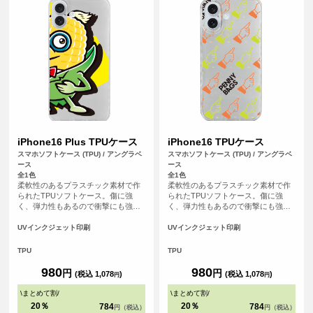
iPhone16 Plus TPUケース
iPhone16 TPUケース
スマホソフトケース (TPU) / アングラベ
スマホソフトケース (TPU) / アングラベ
ース
ース
全1色
全1色
柔軟性のあるプラスチック素材で作
柔軟性のあるプラスチック素材で作
られたTPUソフトケース。傷に強
られたTPUソフトケース。傷に強
く、弾力性もあるので衝撃にも強
く、弾力性もあるので衝撃にも強
く、大事なスマホをしっかりと守り
く、大事なスマホをしっかりと守り
ます。
ます。
UVインクジェット印刷
UVインクジェット印刷
TPU
TPU
980
980
円
円
(税込 1,078
)
(税込 1,078
)
円
円
\
まとめて割
/
\
まとめて割
/
20％
20％
784
784
円（税込）
円（税込）