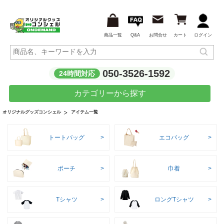
商品一覧
Q&A
お問合せ
カート
ログイン
050-3526-1592
24時間対応
カテゴリーから探す
アイテム一覧
オリジナルグッズコンシェル
トートバッグ
エコバッグ
ポーチ
巾着
Tシャツ
ロングTシャツ