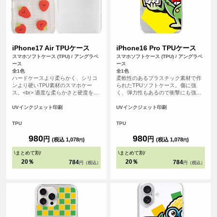
iPhone17 Air TPUケース
iPhone16 Pro TPUケース
スマホソフトケース (TPU) / アングラベ
スマホソフトケース (TPU) / アングラベ
ース
ース
全1色
全1色
ハードケースより柔らかく、シリコ
柔軟性のあるプラスチック素材で作
ンより硬いTPU素材のスマホケー
られたTPUソフトケース。傷に強
ス。<br> 適度な柔らかさと硬度を備
く、弾力性もあるので衝撃にも強
えたケースは手にフィットしやす
く、大事なスマホをしっかりと守り
く、スマホを落下の衝撃から保護し
ます。
UVインクジェット印刷
UVインクジェット印刷
ます。
TPU
TPU
980
980
円
円
(税込 1,078
)
(税込 1,078
)
円
円
\
まとめて割
/
\
まとめて割
/
20％
20％
784
784
円（税込）
円（税込）