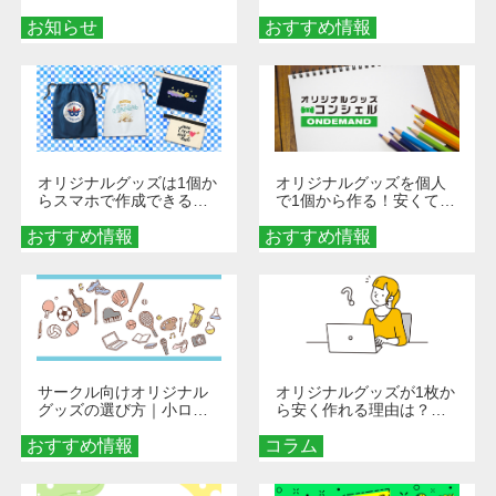
せ
楽しくなる！1冊からオー
お知らせ
おすすめ情報
ダーメイドする魅力と選
び方
オリジナルグッズは1個か
オリジナルグッズを個人
らスマホで作成できる！
で1個から作る！安くて簡
旅行や遠征がもっと楽し
単なオンデマンド制作の
おすすめ情報
くなる巾着＆ポーチ活用
おすすめ情報
秘訣
術
サークル向けオリジナル
オリジナルグッズが1枚か
グッズの選び方｜小ロッ
ら安く作れる理由は？オ
ト・低予算で団結力を高
ンデマンド印刷の仕組み
おすすめ情報
める秘訣
コラム
とメリットを解説