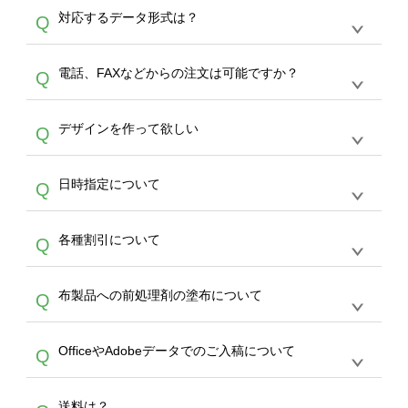
オンデマンドサービスでは、サイトからの受注
A
対応するデータ形式は？
Q
生産にて承っております。デザインツールから
デザインの作成から決済まで完了できます。
デザインツールで対応している画像アップロー
30枚以上やシルク印刷など、大口注文の場合
A
電話、FAXなどからの注文は可能ですか？
Q
ドできるデータ形式は、JPG / PNG / AI / PSD /
は、サポートが担当する
エコバッグコンシェル
PDF 形式になります。データの最大サイズ
や
タンブラーコンシェル
をご利用ください。製
オンデマンドサービスでは、サイトからのご注
は、20MBです。デジカメやスマホで撮影した
作する数量が多ければ多いほど、オンデマンド
A
デザインを作って欲しい
Q
文のみ受け付けております。30個以上のご製
写真などもアップロード可能です。使用できな
サービスよりも低価格で製作することが可能で
作をお考えの方は、サポートが担当する
エコバ
い画像はエラーになります。（※ Illustratorか
す。
うまくデザインができない。印刷するデザイン
ッグコンシェル
や
タンブラーコンシェル
サービ
らの直接入稿には対応していません。AIで保存
A
日時指定について
Q
を作って欲しい。などの場合は、製作数量が
スをご利用頂ければ、電話やFAX、メールなど
し、デザインツールからアップロードして下さ
30個以上であれば、サポート担当が、デザイ
でご注文が可能です。
い）
恐れ入りますが、日時指定は承っておりませ
ン作成のお手伝いをすることが可能です。
エコ
A
各種割引について
Q
ん。発送後18時以降に配送業者・伝票番号を
バッグコンシェル
や
タンブラーコンシェル
サー
メールでお知らせいたしますので、直接配送業
ビスをご利用ください。(※ 30個以下の場合
【まとめて割】5枚以上でご注文枚数に応じて
者にご連絡いただき調整をお願い致します。
は、デザインツールをご利用ください)
A
布製品への前処理剤の塗布について
Q
カート内で自動的に割引(最大50%)が適用され
ます。 【付与ポイント】購入金額の1％が1ポ
【濃色インクジェット印刷による仕上がりの注
イントとして付与され、次回ご注文時に1ポイ
A
OfficeやAdobeデータでのご入稿について
Q
意点（前処理剤）】カラー生地（Tシャツのホ
ント＝1円としてお使いいただけます。ポイン
ワイト、トートバッグのナチュラル、ホワイト
トは発送完了の翌日に付与され、次回ご注文時
各種形式のデータを直接ご入稿することは出来
以外）のプリントは、濃色インクジェット印刷
からご利用頂けます。ポイントの有効期限は一
A
送料は？