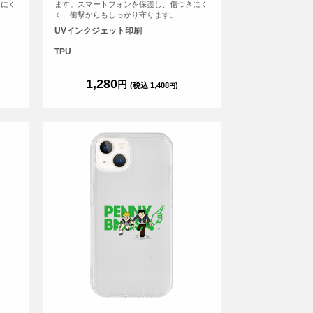
きにく
ます。スマートフォンを保護し、傷つきにく
く、衝撃からもしっかり守ります。
UVインクジェット印刷
TPU
1,280
円
(税込 1,408
)
円