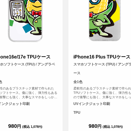
hone16e/17e TPUケース
iPhone16 Plus TPUケース
ホソフトケース (TPU) / アングラベ
スマホソフトケース (TPU) / アング
ース
色
全1色
性のあるプラスチック素材で作られた
柔軟性のあるプラスチック素材で作ら
Uソフトケース。傷に強く、弾力性もある
TPUソフトケース。傷に強く、弾力性
衝撃にも強く、大事なスマホをしっかり
ので衝撃にも強く、大事なスマホをし
ります。
と守ります。
インクジェット印刷
UVインクジェット印刷
TPU
980
980
円
円
(税込 1,078
)
(税込 1,078
)
円
円