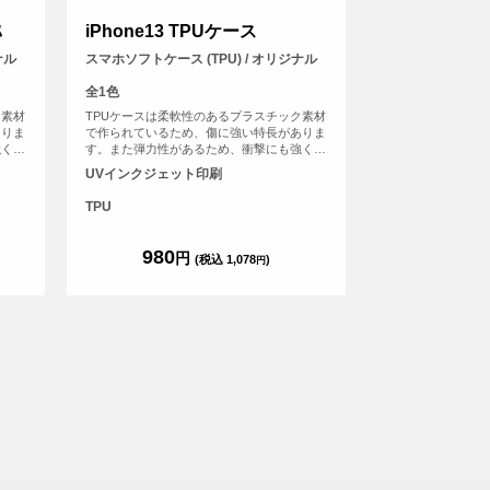
ｽ
iPhone13 TPUケース
ナル
スマホソフトケース (TPU) / オリジナル
全1色
ク素材
TPUケースは柔軟性のあるプラスチック素材
ありま
で作られているため、傷に強い特長がありま
強く、
す。また弾力性があるため、衝撃にも強く、
す。
大切なスマホを保護することができます。
UVインクジェット印刷
TPU
980
円
(税込 1,078
)
円