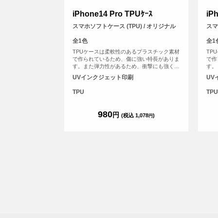
iPhone14 Pro TPUｹｰｽ
iP
スマホソフトケース (TPU) / オリジナル
スマ
全1色
全1
TPUケースは柔軟性のあるプラスチック素材
TP
で作られているため、傷に強い特長がありま
で作
す。また弾力性があるため、衝撃にも強く、
す。
大切なスマホを保護することができます。
大切
UVインクジェット印刷
UV
TPU
TPU
980
円
(税込 1,078
)
円