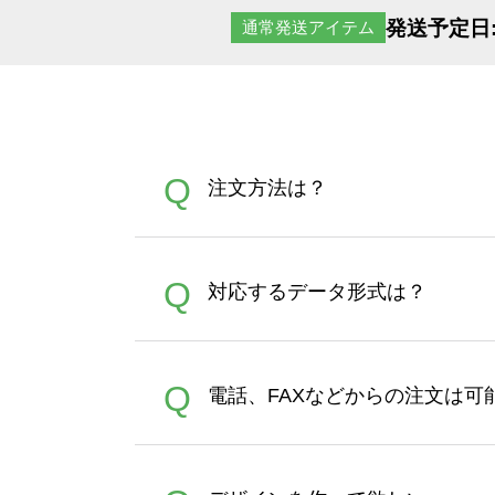
発送予定日
通常発送アイテム
Q
注文方法は？
オンデマンドサービスでは、
A
Q
対応するデータ形式は？
す。 30枚以上やシルク印刷
さい。製作する数量が多けれ
デザインツールで対応している画像ア
A
Q
電話、FAXなどからの注文は可
ズは、20MBです。デジカメ
Illustratorからの直
オンデマンドサービスでは、