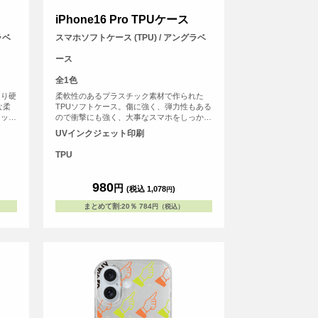
iPhone16 Pro TPUケース
ラベ
スマホソフトケース (TPU) / アングラベ
ース
全1色
より硬
柔軟性のあるプラスチック素材で作られた
な柔
TPUソフトケース。傷に強く、弾力性もある
ィット
ので衝撃にも強く、大事なスマホをしっかり
護しま
と守ります。
UVインクジェット印刷
TPU
980
円
(税込 1,078
)
円
まとめて割
:
20％
784
円（税込）