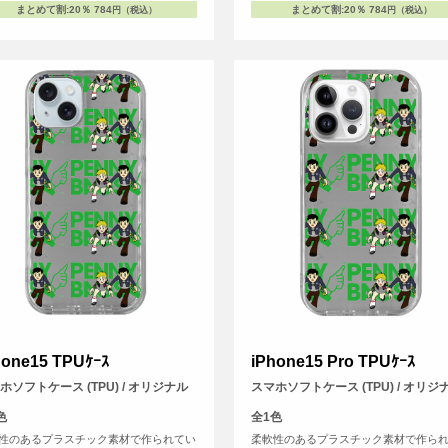
まとめて割
:
20％
784
まとめて割
:
20％
784
円（税込）
円（税込）
hone15 TPUｹｰｽ
iPhone15 Pro TPUｹｰｽ
ホソフトケース (TPU) / オリジナル
スマホソフトケース (TPU) / オリジ
色
全1色
性のあるプラスチック素材で作られてい
柔軟性のあるプラスチック素材で作ら