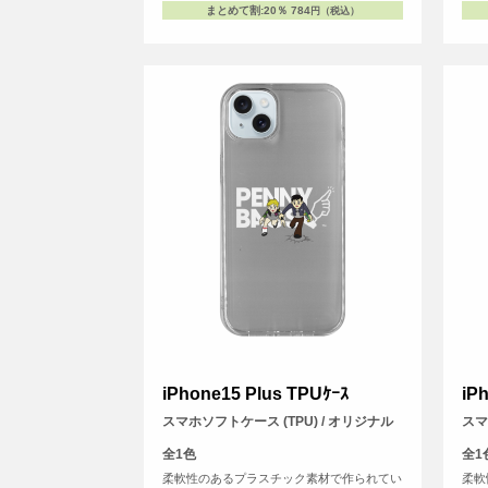
まとめて割
:
20％
784
円（税込）
iPhone15 Plus TPUｹｰｽ
iP
スマホソフトケース (TPU) / オリジナル
スマ
全1色
全1
柔軟性のあるプラスチック素材で作られてい
柔軟