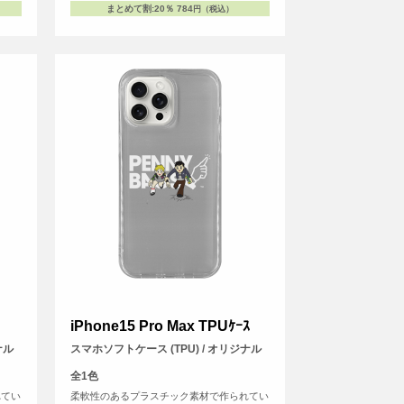
まとめて割
:
20％
784
円（税込）
iPhone15 Pro Max TPUｹｰｽ
ナル
スマホソフトケース (TPU) / オリジナル
全1色
れてい
柔軟性のあるプラスチック素材で作られてい