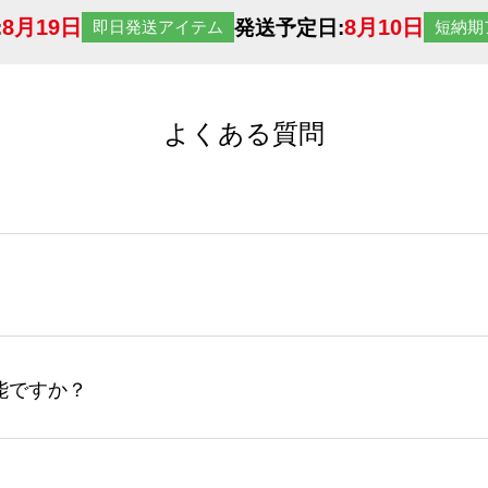
8月19日
8月10日
:
発送予定日:
即日発送アイテム
短納期
よくある質問
サイトからの受注生産にて承っております。デザインツールか
など、大口注文の場合は、サポートが担当する
エコバッグコンシ
ば多いほど、オンデマンドサービスよりも低価格で製作するこ
ップロードできるデータ形式は、JPG / PNG / AI / PS
能ですか？
やスマホで撮影した写真などもアップロード可能です。使用で
接入稿には対応していません。AIで保存し、デザインツールからアップ
サイトからのご注文のみ受け付けております。30個以上のご製