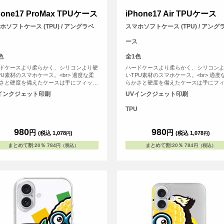
hone17 ProMax TPUケース
iPhone17 Air TPUケース
ホソフトケース (TPU) / アングラベ
スマホソフトケース (TPU) / アング
ース
色
全1色
ドケースより柔らかく、シリコンより硬
ハードケースより柔らかく、シリコン
PU素材のスマホケース。<br> 適度な柔
いTPU素材のスマホケース。<br> 適度
さと硬度を備えたケースは手にフィット
らかさと硬度を備えたケースは手にフ
すく、スマホを落下の衝撃から保護しま
しやすく、スマホを落下の衝撃から保
インクジェット印刷
UVインクジェット印刷
す。
TPU
980
980
円
円
(税込 1,078
)
(税込 1,078
)
円
円
まとめて割
:
20％
784
まとめて割
:
20％
784
円（税込）
円（税込）