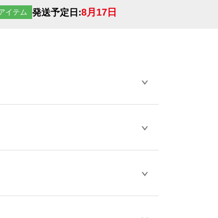
8月17日
発送予定日:
アイテム
らデザインの作成から決済まで完了できま
ェル
や
タンブラーコンシェル
をご利用くだ
とが可能です。
D / PDF 形式になります。データの最大サイ
きない画像はエラーになります。（※
ロードして下さい）
作をお考えの方は、サポートが担当する
エコ