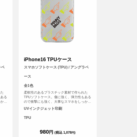
iPhone16 TPUケース
ラベ
スマホソフトケース (TPU) / アングラベ
ース
全1色
れた
柔軟性のあるプラスチック素材で作られた
もある
TPUソフトケース。傷に強く、弾力性もある
っかり
ので衝撃にも強く、大事なスマホをしっかり
と守ります。
UVインクジェット印刷
TPU
980
円
(税込 1,078
)
円