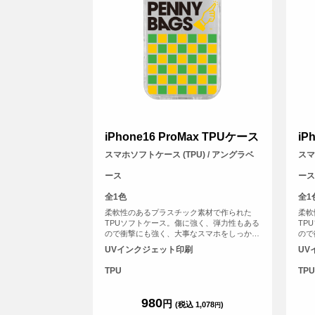
iPhone16 ProMax TPUケース
iP
スマホソフトケース (TPU) / アングラベ
スマ
ース
ース
全1色
全1
柔軟性のあるプラスチック素材で作られた
柔軟
TPUソフトケース。傷に強く、弾力性もある
TP
ので衝撃にも強く、大事なスマホをしっかり
ので
と守ります。
と守
UVインクジェット印刷
UV
TPU
TPU
980
円
(税込 1,078
)
円