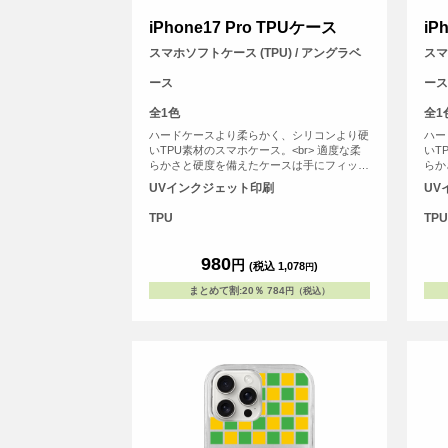
iPhone17 Pro TPUケース
iP
スマホソフトケース (TPU) / アングラベ
スマ
ース
ース
全1色
全1
ハードケースより柔らかく、シリコンより硬
ハー
いTPU素材のスマホケース。<br> 適度な柔
いT
らかさと硬度を備えたケースは手にフィット
らか
しやすく、スマホを落下の衝撃から保護しま
しや
UVインクジェット印刷
UV
す。
す。
TPU
TPU
980
円
(税込 1,078
)
円
まとめて割
:
20％
784
円（税込）