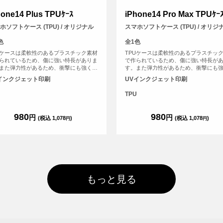
hone14 Plus TPUｹｰｽ
iPhone14 Pro Max TPUｹｰ
ホソフトケース (TPU) / オリジナル
スマホソフトケース (TPU) / オリジ
色
全1色
Uケースは柔軟性のあるプラスチック素材
TPUケースは柔軟性のあるプラスチッ
られているため、傷に強い特長がありま
で作られているため、傷に強い特長が
また弾力性があるため、衝撃にも強く、
す。また弾力性があるため、衝撃にも
なスマホを保護することができます。
大切なスマホを保護することができま
インクジェット印刷
UVインクジェット印刷
TPU
980
980
円
円
(税込 1,078
)
(税込 1,078
)
円
円
もっと見る