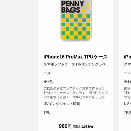
iPhone16 ProMax TPUケース
iP
スマホソフトケース (TPU) / アングラベ
スマ
ース
ース
全1色
全1
柔軟性のあるプラスチック素材で作られた
柔軟
TPUソフトケース。傷に強く、弾力性もある
TP
ので衝撃にも強く、大事なスマホをしっかり
ので
と守ります。
と守
UVインクジェット印刷
UV
TPU
TPU
980
円
(税込 1,078
)
円