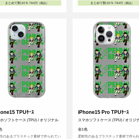
まとめて割
:
20％
784
まとめて割
:
20％
784
円（税込）
円（税込）
hone15 TPUｹｰｽ
iPhone15 Pro TPUｹｰｽ
ホソフトケース (TPU) / オリジナル
スマホソフトケース (TPU) / オリジ
色
全1色
性のあるプラスチック素材で作られてい
柔軟性のあるプラスチック素材で作ら