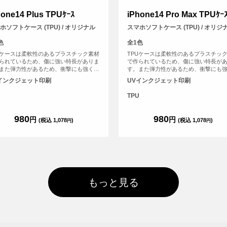
hone14 Plus TPUｹｰｽ
iPhone14 Pro Max TPUｹｰ
ホソフトケース (TPU) / オリジナル
スマホソフトケース (TPU) / オリジ
色
全1色
Uケースは柔軟性のあるプラスチック素材
TPUケースは柔軟性のあるプラスチッ
られているため、傷に強い特長がありま
で作られているため、傷に強い特長が
また弾力性があるため、衝撃にも強く、
す。また弾力性があるため、衝撃にも
なスマホを保護することができます。
大切なスマホを保護することができま
インクジェット印刷
UVインクジェット印刷
TPU
980
980
円
円
(税込 1,078
)
(税込 1,078
)
円
円
もっと見る