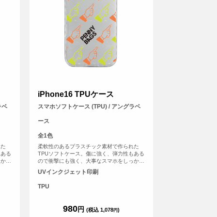
iPhone16 TPUケース
ラベ
スマホソフトケース (TPU) / アングラベ
ース
全1色
れた
柔軟性のあるプラスチック素材で作られた
もある
TPUソフトケース。傷に強く、弾力性もある
っかり
ので衝撃にも強く、大事なスマホをしっかり
と守ります。
UVインクジェット印刷
TPU
980
円
(税込 1,078
)
円