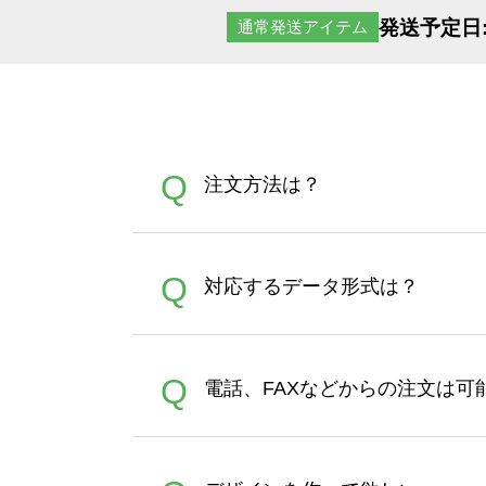
発送予定日
通常発送アイテム
Q
注文方法は？
オンデマンドサービスでは、
A
Q
対応するデータ形式は？
す。 30枚以上やシルク印刷
さい。製作する数量が多けれ
デザインツールで対応している画像ア
A
Q
電話、FAXなどからの注文は可
ズは、20MBです。デジカメ
Illustratorからの直
オンデマンドサービスでは、