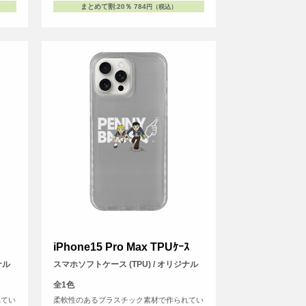
まとめて割
:
20％
784
円（税込）
iPhone15 Pro Max TPUｹｰｽ
ナル
スマホソフトケース (TPU) / オリジナル
全1色
れてい
柔軟性のあるプラスチック素材で作られてい