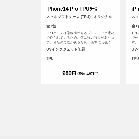
iPhone14 Pro TPUｹｰｽ
iP
スマホソフトケース (TPU) / オリジナル
スマ
全1色
全1
TPUケースは柔軟性のあるプラスチック素材
TP
で作られているため、傷に強い特長がありま
で作
す。また弾力性があるため、衝撃にも強く、
す。
大切なスマホを保護することができます。
大切
UVインクジェット印刷
UV
TPU
TPU
980
円
(税込 1,078
)
円