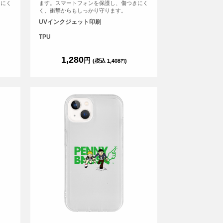
きにく
ます。スマートフォンを保護し、傷つきにく
く、衝撃からもしっかり守ります。
UVインクジェット印刷
TPU
1,280
円
(税込 1,408
)
円