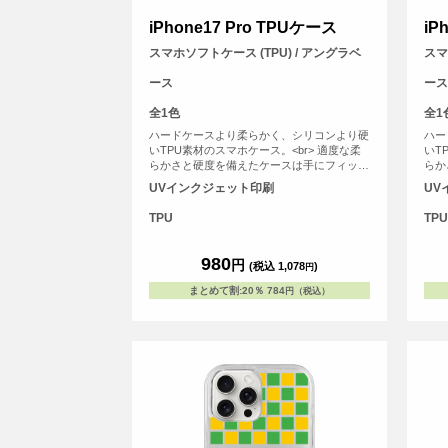
iPhone17 Pro TPUケース
iP
スマホソフトケース (TPU) / アングラベ
スマ
ース
ース
全1色
全1
ハードケースより柔らかく、シリコンより硬
ハー
いTPU素材のスマホケース。<br> 適度な柔
いT
らかさと硬度を備えたケースは手にフィット
らか
しやすく、スマホを落下の衝撃から保護しま
しや
UVインクジェット印刷
UV
す。
す。
TPU
TPU
980
円
(税込 1,078
)
円
まとめて割
:
20％
784
円（税込）