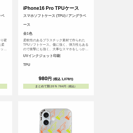
iPhone16 Pro TPUケース
ラベ
スマホソフトケース (TPU) / アングラベ
ース
全1色
より硬
柔軟性のあるプラスチック素材で作られた
な柔
TPUソフトケース。傷に強く、弾力性もある
ィット
ので衝撃にも強く、大事なスマホをしっかり
護しま
と守ります。
UVインクジェット印刷
TPU
980
円
(税込 1,078
)
円
まとめて割
:
20％
784
円（税込）