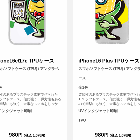
hone16e/17e TPUケース
iPhone16 Plus TPUケース
ホソフトケース (TPU) / アングラベ
スマホソフトケース (TPU) / アング
ース
色
全1色
性のあるプラスチック素材で作られた
柔軟性のあるプラスチック素材で作ら
Uソフトケース。傷に強く、弾力性もある
TPUソフトケース。傷に強く、弾力性
衝撃にも強く、大事なスマホをしっかり
ので衝撃にも強く、大事なスマホをし
ります。
と守ります。
インクジェット印刷
UVインクジェット印刷
TPU
980
980
円
円
(税込 1,078
)
(税込 1,078
)
円
円