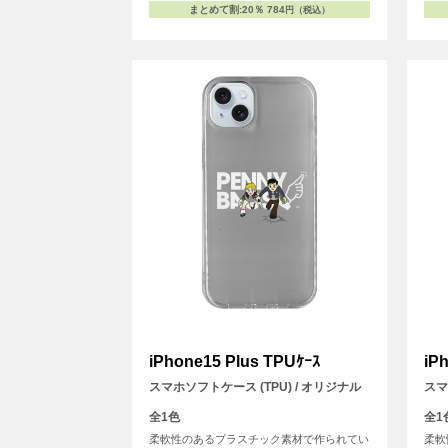
まとめて割
:
20％
784
円（税込）
iPhone15 Plus TPUｹｰｽ
iP
スマホソフトケース (TPU) / オリジナル
スマ
全1色
全1
柔軟性のあるプラスチック素材で作られてい
柔軟