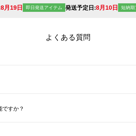
8月19日
8月10日
:
発送予定日:
即日発送アイテム
短納期
よくある質問
サイトからの受注生産にて承っております。デザインツールか
など、大口注文の場合は、サポートが担当する
エコバッグコンシ
ば多いほど、オンデマンドサービスよりも低価格で製作するこ
ップロードできるデータ形式は、JPG / PNG / AI / PS
能ですか？
やスマホで撮影した写真などもアップロード可能です。使用で
接入稿には対応していません。AIで保存し、デザインツールからアップ
サイトからのご注文のみ受け付けております。30個以上のご製