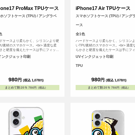
hone17 ProMax TPUケース
iPhone17 Air TPUケース
ホソフトケース (TPU) / アングラベ
スマホソフトケース (TPU) / アング
ース
色
全1色
ドケースより柔らかく、シリコンより硬
ハードケースより柔らかく、シリコン
PU素材のスマホケース。<br> 適度な柔
いTPU素材のスマホケース。<br> 適度
さと硬度を備えたケースは手にフィット
らかさと硬度を備えたケースは手にフ
すく、スマホを落下の衝撃から保護しま
しやすく、スマホを落下の衝撃から保
インクジェット印刷
UVインクジェット印刷
す。
TPU
980
980
円
円
(税込 1,078
)
(税込 1,078
)
円
円
まとめて割
:
20％
784
まとめて割
:
20％
784
円（税込）
円（税込）