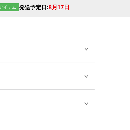
8月17日
発送予定日:
アイテム
らデザインの作成から決済まで完了できま
ェル
や
タンブラーコンシェル
をご利用くだ
とが可能です。
D / PDF 形式になります。データの最大サイ
きない画像はエラーになります。（※
ロードして下さい）
作をお考えの方は、サポートが担当する
エコ