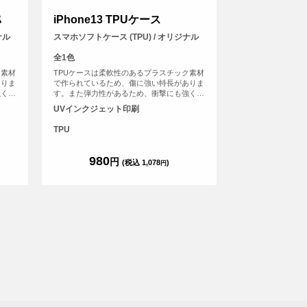
ｽ
iPhone13 TPUケース
ナル
スマホソフトケース (TPU) / オリジナル
全1色
ク素材
TPUケースは柔軟性のあるプラスチック素材
ありま
で作られているため、傷に強い特長がありま
強く、
す。また弾力性があるため、衝撃にも強く、
す。
大切なスマホを保護することができます。
UVインクジェット印刷
TPU
980
円
(税込 1,078
)
円