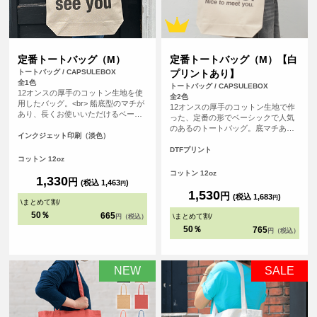
定番トートバッグ（M）
定番トートバッグ（M）【白
トートバッグ / CAPSULEBOX
プリントあり】
全1色
トートバッグ / CAPSULEBOX
12オンスの厚手のコットン生地を使
全2色
用したバッグ。<br> 船底型のマチが
12オンスの厚手のコットン生地で作
あり、長くお使いいただけるベーシ
った、定番の形でベーシックで人気
ックなデザインになっています。
のあるのトートバッグ。底マチあり
<br> 印刷は白色を印刷しない、フル
インクジェット印刷（淡色）
の船底タイプで、長く使って頂ける
カラーインクジェット印刷。広い範
バッグです。使用用途も多様なの
DTFプリント
囲を印刷いただけるので、ノベルテ
コットン 12oz
で、普段使いからノベルティ用とし
ィにも販売用にも最適です。
ても、販売用としても、オリジナル
コットン 12oz
1,330
円
プリントしてご利用頂けます。
(税込 1,463
)
円
1,530
円
(税込 1,683
)
円
\
まとめて割
/
50％
665
\
まとめて割
/
円（税込）
50％
765
円（税込）
NEW
SALE