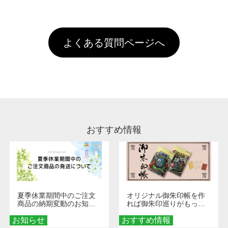
全国一律290円(税抜)です。また4,000円(税抜)
データ(AI,PSD)で保存して頂き、デザインツー
けするため、処理剤は塗布されたままの状態で
されます。※ログインしてからご注文頂いたも
A
以上のご注文で送料無料とさせて頂いておりま
ル上にアップロードをお願い致します。
出荷を行っております。処理剤自体は人体に無
のに限ります。(同じメールアドレスでご注文
す。「まとめて割」「ポイント」「ランク割
害な性質で、水洗いで落とすことが可能です。
頂いても、ログインがされていなければ、ラン
引」などによるお値引きで4,000円未満になる
お手数ですが、お客様ご自身にて着用前に落と
クにカウントがされません。
よくある質問ページへ
場合は送料がかかりますので、ご注意くださ
していただけますようお願いいたします。※1
い。
通常注文・直送機能でのご注文に関わらず、前
処理剤が残った状態でお届けとなる場合がござ
います。※2 濃色は淡色に比べ処理剤が目立ち
やすく、1回の水洗いでは落ちない場合があり
ます、徐々に軽減されますのでどうかご安心く
ださい。
おすすめ情報
夏季休業期間中のご注文
オリジナル御朱印帳を作
商品の納期変動のお知ら
れば御朱印巡りがもっと
せ
楽しくなる！1冊からオー
お知らせ
おすすめ情報
ダーメイドする魅力と選