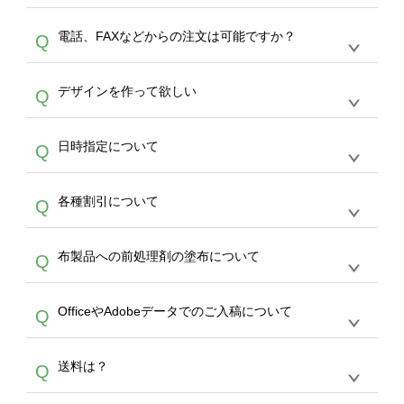
デザインの作成から決済まで完了できます。
デザインツールで対応している画像アップロー
30枚以上やシルク印刷など、大口注文の場合
A
電話、FAXなどからの注文は可能ですか？
Q
ドできるデータ形式は、JPG / PNG / AI / PSD /
は、サポートが担当する
エコバッグコンシェル
PDF 形式になります。データの最大サイズ
や
タンブラーコンシェル
をご利用ください。製
オンデマンドサービスでは、サイトからのご注
は、20MBです。デジカメやスマホで撮影した
作する数量が多ければ多いほど、オンデマンド
A
デザインを作って欲しい
Q
文のみ受け付けております。30個以上のご製
写真などもアップロード可能です。使用できな
サービスよりも低価格で製作することが可能で
作をお考えの方は、サポートが担当する
エコバ
い画像はエラーになります。（※ Illustratorか
す。
うまくデザインができない。印刷するデザイン
ッグコンシェル
や
タンブラーコンシェル
サービ
らの直接入稿には対応していません。AIで保存
A
日時指定について
Q
を作って欲しい。などの場合は、製作数量が
スをご利用頂ければ、電話やFAX、メールなど
し、デザインツールからアップロードして下さ
30個以上であれば、サポート担当が、デザイ
でご注文が可能です。
い）
恐れ入りますが、日時指定は承っておりませ
ン作成のお手伝いをすることが可能です。
エコ
A
各種割引について
Q
ん。発送後18時以降に配送業者・伝票番号を
バッグコンシェル
や
タンブラーコンシェル
サー
メールでお知らせいたしますので、直接配送業
ビスをご利用ください。(※ 30個以下の場合
【まとめて割】5枚以上でご注文枚数に応じて
者にご連絡いただき調整をお願い致します。
は、デザインツールをご利用ください)
A
布製品への前処理剤の塗布について
Q
カート内で自動的に割引(最大50%)が適用され
ます。 【付与ポイント】購入金額の1％が1ポ
【濃色インクジェット印刷による仕上がりの注
イントとして付与され、次回ご注文時に1ポイ
A
OfficeやAdobeデータでのご入稿について
Q
意点（前処理剤）】カラー生地（Tシャツのホ
ント＝1円としてお使いいただけます。ポイン
ワイト、トートバッグのナチュラル、ホワイト
トは発送完了の翌日に付与され、次回ご注文時
各種形式のデータを直接ご入稿することは出来
以外）のプリントは、濃色インクジェット印刷
からご利用頂けます。ポイントの有効期限は一
A
送料は？
Q
ません。いずれのデータも該当デザインのみ画
といって、プリントを定着させるための処理剤
年間です。【会員ランク】過去10カ月のご注
像(JPEG,PNG,GIF,PDF)に変換、またはAdobe
を塗布しており、短納期・低価格で商品をお届
文回数により会員ランク割引(最大5%)が適用