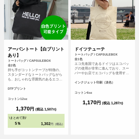
アーバントート【白プリント
ドイツテューテ
あり】
トートバッグ / CAPSULEBOX
全1色
トートバッグ / CAPSULEBOX
エコ先進国であるドイツはエコバッ
全2色
グの使用が非常に進んでおり、スー
持ち手がコットンテープが特徴の、
パーやお店でエコバッグを使用する
スタンダードなトートバッグながら
のはとても一般的。ドイツでポピュ
も、おしゃれな雰囲気のあるエコバ
ラーなおしゃれなエコバッグと同じ
インクジェット印刷（淡色）
ッグです。持ち手が長いので肩から
かたちのエコバッグ、「ドイツテュ
余裕をもってかけることが可能で
DTFプリント
ーテ」にオリジナルプリントをしよ
コットン6oz
す。厚手のコットンを使っているの
う。持ち手が太くて長いので肩から
で、普段のメインバッグとしても使
コットン12oz
かけても負担が少ない。見た目がと
1,170
円
えます。（※弊社オリジナルバッグ
(税込 1,287
)
円
ってもかわいいエコバッグです（※
のため、常備在庫しています）
1,370
円
(税込 1,507
)
円
弊社オリジナルバッグのため、常備
在庫しています）
\
まとめて割
/
5％
1,302
円（税込）