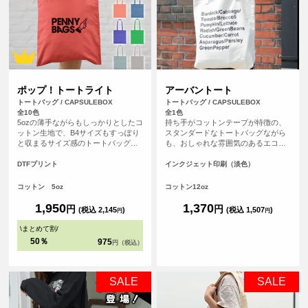
ポップ！トートライト
アーバントート
トートバッグ / CAPSULEBOX
トートバッグ / CAPSULEBOX
全10色
全1色
5ozの薄手ながらもしっかりとしたコ
持ち手がコットンテープが特徴の、
ットン生地で、B4サイズもすっぽり
スタンダードなトートバッグながら
と収まるサイズ感のトートバッグで
も、おしゃれな雰囲気のあるエコバ
す。マチが無いすっきりとしたフラ
ッグです。持ち手が長いので肩から
ットタイプのトートバッグなので書
余裕をもってかけることが可能で
DTFプリント
インクジェット印刷（淡色）
類の持ち運びや、サブバッグとして
す。厚手のコットンを使っているの
も持ち歩きにも便利なトートバッ
で、普段のメインバッグとしても使
コットン 5oz
コットン12oz
グ。持ち手が長い設計なので肩から
えます。
ゆったりかけて手を塞がず、老若男
1,950
1,370
円
円
(税込 2,145
)
(税込 1,507
)
円
円
女問わずご使用いただけます。
\
まとめて割
/
50％
975
円（税込）
SALE
SALE