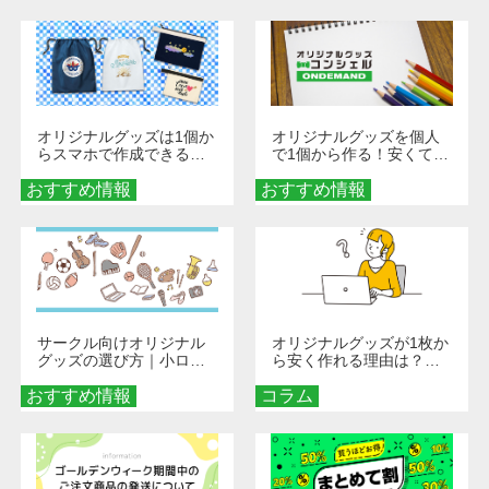
び方
オリジナルグッズは1個か
オリジナルグッズを個人
らスマホで作成できる！
で1個から作る！安くて簡
旅行や遠征がもっと楽し
単なオンデマンド制作の
おすすめ情報
くなる巾着＆ポーチ活用
おすすめ情報
秘訣
術
サークル向けオリジナル
オリジナルグッズが1枚か
グッズの選び方｜小ロッ
ら安く作れる理由は？オ
ト・低予算で団結力を高
ンデマンド印刷の仕組み
おすすめ情報
める秘訣
コラム
とメリットを解説