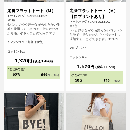
定番フラットトート（M）
定番フラットトート（M）
トートバッグ / CAPSULEBOX
【白プリントあり】
全1色
トートバッグ / CAPSULEBOX
8オンスのやや厚手ながら柔らかい生
全2色
地を使用しているので、折りたたみ
8ozと厚手ながらも柔らかいコットン
が可能。小さくまとめて内ポケット
生地で、折りたたんで内ポケットに
に収納することができます。<br> 持
収納することができます。エコバッ
ち手が長く、肩にゆったりとかけて
インクジェット印刷（淡色）
グとしても、サブバッグとしても持
手を塞がずご使用いただけます。 大
ち歩きにも便利なトートバッグ、持
DTFプリント
容量で持ち歩きのしやすいバック
コットン 8oz
ち手が長いので老若男女問わず肩か
は、日常生活の様々な場面で活躍し
らゆったりかけて手を塞がずご使用
コットン 8oz
ます。
1,320
円
いただけます。
(税込 1,452
)
円
1,520
円
(税込 1,672
)
円
\
まとめて割
/
50％
660
\
まとめて割
/
円（税込）
50％
760
円（税込）