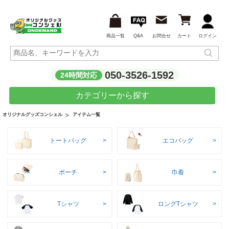
商品一覧
Q&A
お問合せ
カート
ログイン
050-3526-1592
24時間対応
カテゴリーから探す
アイテム一覧
オリジナルグッズコンシェル
トートバッグ
エコバッグ
ポーチ
巾着
Tシャツ
ロングTシャツ