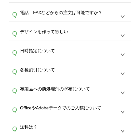
デザインの作成から決済まで完了できます。
デザインツールで対応している画像アップロー
30枚以上やシルク印刷など、大口注文の場合
A
電話、FAXなどからの注文は可能ですか？
Q
ドできるデータ形式は、JPG / PNG / AI / PSD /
は、サポートが担当する
エコバッグコンシェル
PDF 形式になります。データの最大サイズ
や
タンブラーコンシェル
をご利用ください。製
オンデマンドサービスでは、サイトからのご注
は、20MBです。デジカメやスマホで撮影した
作する数量が多ければ多いほど、オンデマンド
A
デザインを作って欲しい
Q
文のみ受け付けております。30個以上のご製
写真などもアップロード可能です。使用できな
サービスよりも低価格で製作することが可能で
作をお考えの方は、サポートが担当する
エコバ
い画像はエラーになります。（※ Illustratorか
す。
うまくデザインができない。印刷するデザイン
ッグコンシェル
や
タンブラーコンシェル
サービ
らの直接入稿には対応していません。AIで保存
A
日時指定について
Q
を作って欲しい。などの場合は、製作数量が
スをご利用頂ければ、電話やFAX、メールなど
し、デザインツールからアップロードして下さ
30個以上であれば、サポート担当が、デザイ
でご注文が可能です。
い）
恐れ入りますが、日時指定は承っておりませ
ン作成のお手伝いをすることが可能です。
エコ
A
各種割引について
Q
ん。発送後18時以降に配送業者・伝票番号を
バッグコンシェル
や
タンブラーコンシェル
サー
メールでお知らせいたしますので、直接配送業
ビスをご利用ください。(※ 30個以下の場合
【まとめて割】5枚以上でご注文枚数に応じて
者にご連絡いただき調整をお願い致します。
は、デザインツールをご利用ください)
A
布製品への前処理剤の塗布について
Q
カート内で自動的に割引(最大50%)が適用され
ます。 【付与ポイント】購入金額の1％が1ポ
【濃色インクジェット印刷による仕上がりの注
イントとして付与され、次回ご注文時に1ポイ
A
OfficeやAdobeデータでのご入稿について
Q
意点（前処理剤）】カラー生地（Tシャツのホ
ント＝1円としてお使いいただけます。ポイン
ワイト、トートバッグのナチュラル、ホワイト
トは発送完了の翌日に付与され、次回ご注文時
各種形式のデータを直接ご入稿することは出来
以外）のプリントは、濃色インクジェット印刷
からご利用頂けます。ポイントの有効期限は一
A
送料は？
Q
ません。いずれのデータも該当デザインのみ画
といって、プリントを定着させるための処理剤
年間です。【会員ランク】過去10カ月のご注
像(JPEG,PNG,GIF,PDF)に変換、またはAdobe
を塗布しており、短納期・低価格で商品をお届
文回数により会員ランク割引(最大5%)が適用