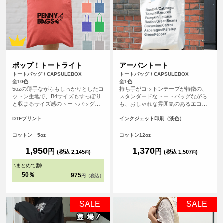
ポップ！トートライト
アーバントート
トートバッグ / CAPSULEBOX
トートバッグ / CAPSULEBOX
全10色
全1色
5ozの薄手ながらもしっかりとしたコ
持ち手がコットンテープが特徴の、
ットン生地で、B4サイズもすっぽり
スタンダードなトートバッグながら
と収まるサイズ感のトートバッグで
も、おしゃれな雰囲気のあるエコバ
す。マチが無いすっきりとしたフラ
ッグです。持ち手が長いので肩から
ットタイプのトートバッグなので書
余裕をもってかけることが可能で
DTFプリント
インクジェット印刷（淡色）
類の持ち運びや、サブバッグとして
す。厚手のコットンを使っているの
も持ち歩きにも便利なトートバッ
で、普段のメインバッグとしても使
コットン 5oz
コットン12oz
グ。持ち手が長い設計なので肩から
えます。
ゆったりかけて手を塞がず、老若男
1,950
1,370
円
円
(税込 2,145
)
(税込 1,507
)
円
円
女問わずご使用いただけます。
\
まとめて割
/
50％
975
円（税込）
SALE
SALE