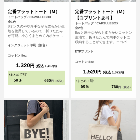
定番フラットトート（M）
定番フラットトート（M）
トートバッグ / CAPSULEBOX
【白プリントあり】
全1色
トートバッグ / CAPSULEBOX
8オンスのやや厚手ながら柔らかい生
全2色
地を使用しているので、折りたたみ
8ozと厚手ながらも柔らかいコットン
が可能。小さくまとめて内ポケット
生地で、折りたたんで内ポケットに
に収納することができます。<br> 持
収納することができます。エコバッ
ち手が長く、肩にゆったりとかけて
インクジェット印刷（淡色）
グとしても、サブバッグとしても持
手を塞がずご使用いただけます。 大
ち歩きにも便利なトートバッグ、持
DTFプリント
容量で持ち歩きのしやすいバック
コットン 8oz
ち手が長いので老若男女問わず肩か
は、日常生活の様々な場面で活躍し
らゆったりかけて手を塞がずご使用
コットン 8oz
ます。
1,320
円
いただけます。
(税込 1,452
)
円
1,520
円
(税込 1,672
)
円
\
まとめて割
/
50％
660
\
まとめて割
/
円（税込）
50％
760
円（税込）