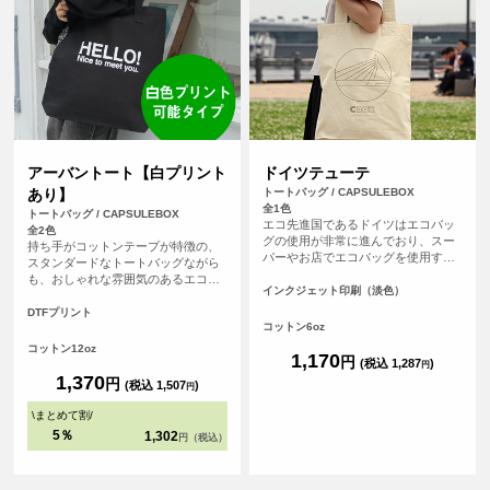
アーバントート【白プリント
ドイツテューテ
あり】
トートバッグ / CAPSULEBOX
全1色
トートバッグ / CAPSULEBOX
エコ先進国であるドイツはエコバッ
全2色
グの使用が非常に進んでおり、スー
持ち手がコットンテープが特徴の、
パーやお店でエコバッグを使用する
スタンダードなトートバッグながら
のはとても一般的。ドイツでポピュ
も、おしゃれな雰囲気のあるエコバ
ラーなおしゃれなエコバッグと同じ
インクジェット印刷（淡色）
ッグです。持ち手が長いので肩から
かたちのエコバッグ、「ドイツテュ
余裕をもってかけることが可能で
DTFプリント
ーテ」にオリジナルプリントをしよ
コットン6oz
す。厚手のコットンを使っているの
う。持ち手が太くて長いので肩から
で、普段のメインバッグとしても使
コットン12oz
かけても負担が少ない。見た目がと
1,170
円
えます。（※弊社オリジナルバッグ
(税込 1,287
)
円
ってもかわいいエコバッグです（※
のため、常備在庫しています）
1,370
円
(税込 1,507
)
円
弊社オリジナルバッグのため、常備
在庫しています）
\
まとめて割
/
5％
1,302
円（税込）