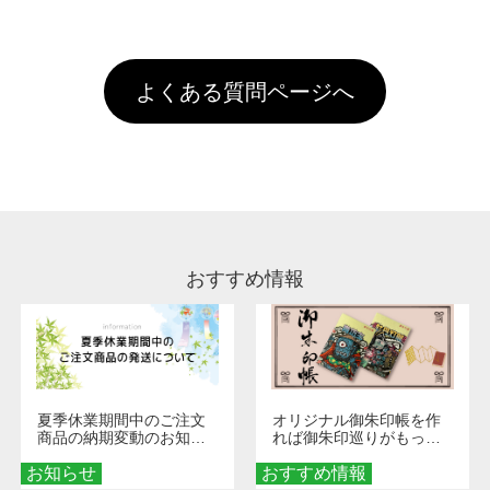
全国一律290円(税抜)です。また4,000円(税抜)
データ(AI,PSD)で保存して頂き、デザインツー
けするため、処理剤は塗布されたままの状態で
されます。※ログインしてからご注文頂いたも
A
以上のご注文で送料無料とさせて頂いておりま
ル上にアップロードをお願い致します。
出荷を行っております。処理剤自体は人体に無
のに限ります。(同じメールアドレスでご注文
す。「まとめて割」「ポイント」「ランク割
害な性質で、水洗いで落とすことが可能です。
頂いても、ログインがされていなければ、ラン
引」などによるお値引きで4,000円未満になる
お手数ですが、お客様ご自身にて着用前に落と
クにカウントがされません。
よくある質問ページへ
場合は送料がかかりますので、ご注意くださ
していただけますようお願いいたします。※1
い。
通常注文・直送機能でのご注文に関わらず、前
処理剤が残った状態でお届けとなる場合がござ
います。※2 濃色は淡色に比べ処理剤が目立ち
やすく、1回の水洗いでは落ちない場合があり
ます、徐々に軽減されますのでどうかご安心く
ださい。
おすすめ情報
夏季休業期間中のご注文
オリジナル御朱印帳を作
商品の納期変動のお知ら
れば御朱印巡りがもっと
せ
楽しくなる！1冊からオー
お知らせ
おすすめ情報
ダーメイドする魅力と選