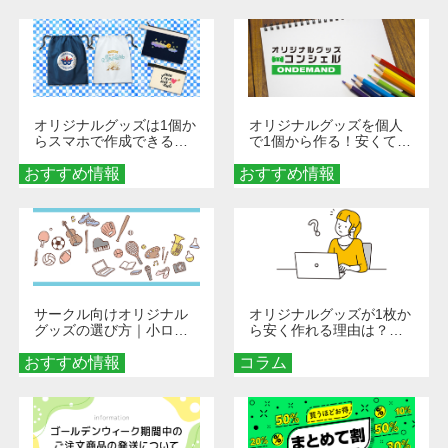
び方
オリジナルグッズは1個か
オリジナルグッズを個人
らスマホで作成できる！
で1個から作る！安くて簡
旅行や遠征がもっと楽し
単なオンデマンド制作の
おすすめ情報
くなる巾着＆ポーチ活用
おすすめ情報
秘訣
術
サークル向けオリジナル
オリジナルグッズが1枚か
グッズの選び方｜小ロッ
ら安く作れる理由は？オ
ト・低予算で団結力を高
ンデマンド印刷の仕組み
おすすめ情報
める秘訣
コラム
とメリットを解説