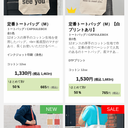
定番トートバッグ（M）
定番トートバッグ（M）【白
トートバッグ / CAPSULEBOX
プリントあり】
全1色
トートバッグ / CAPSULEBOX
12オンスの厚手のコットン生地を使
全2色
用したバッグ。<br> 船底型のマチが
12オンスの厚手のコットン生地で作
あり、長くお使いいただけるベーシ
った、定番の形でベーシックで人気
ックなデザインになっています。
のあるのトートバッグ。底マチあり
<br> 印刷は白色を印刷しない、フル
インクジェット印刷（淡色）
の船底タイプで、長く使って頂ける
カラーインクジェット印刷。広い範
バッグです。使用用途も多様なの
DTFプリント
囲を印刷いただけるので、ノベルテ
コットン 12oz
で、普段使いからノベルティ用とし
ィにも販売用にも最適です。
ても、販売用としても、オリジナル
コットン 12oz
1,330
円
プリントしてご利用頂けます。
(税込 1,463
)
円
1,530
円
(税込 1,683
)
円
\
まとめて割
/
50％
665
\
まとめて割
/
円（税込）
50％
765
円（税込）
NEW
SALE