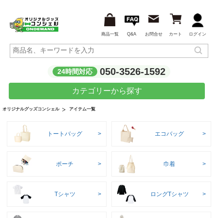
商品一覧
Q&A
お問合せ
カート
ログイン
050-3526-1592
24時間対応
カテゴリーから探す
アイテム一覧
オリジナルグッズコンシェル
トートバッグ
エコバッグ
ポーチ
巾着
Tシャツ
ロングTシャツ