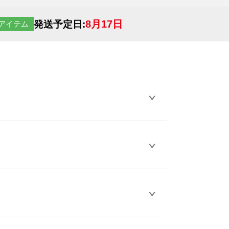
8月17日
発送予定日:
アイテム
らデザインの作成から決済まで完了できま
ェル
や
タンブラーコンシェル
をご利用くだ
とが可能です。
D / PDF 形式になります。データの最大サイ
きない画像はエラーになります。（※
ロードして下さい）