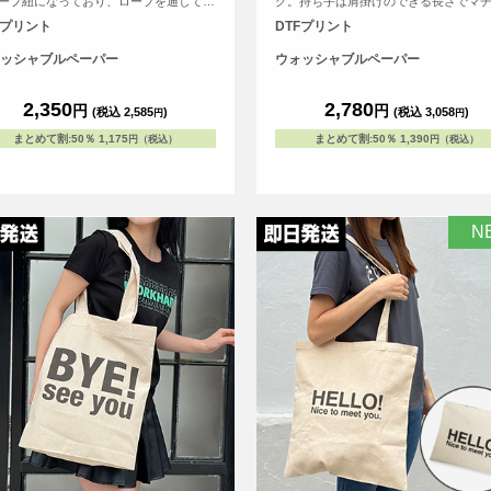
ープ紐になっており、ロープを通してい
グ。持ち手は肩掛けのできる長さでマ
はハトメ加工になっています。500mlペ
16cmとかなり広く、2Lペットボトルも
Fプリント
DTFプリント
ボトルもすっぽりと収まるサイズ感でマ
ぽりと収まるサイズ感です。生地の強
10cmと広めになっているため、ちょっ
っかりとしたつくりのため、お買い物
ッシャブルペーパー
ウォッシャブルペーパー
た買い物やお出かけにぴったりのトート
もたっぷりと物を収納することができ
グです
2,350
2,780
円
円
(税込 2,585
)
(税込 3,058
)
円
円
まとめて割
:
50％
1,175
まとめて割
:
50％
1,390
円（税込）
円（税込）
N