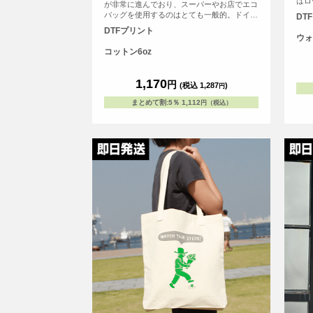
はロ
が非常に進んでおり、スーパーやお店でエコ
る穴
バッグを使用するのはとても一般的。ドイツ
DT
ット
でポピュラーなおしゃれなエコバッグと同じ
DTFプリント
チが
かたちのエコバッグ、「ドイツテューテ」に
ウォ
とし
オリジナルプリントをしよう。持ち手が太く
コットン6oz
バッ
て長いので肩からかけても負担が少ない。見
た目がとってもかわいいエコバッグです（※
弊社オリジナルバッグのため、常備在庫して
1,170
円
(税込 1,287
)
円
います）
まとめて割
:
5％
1,112
円（税込）