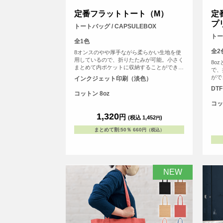
定番フラットトート（M）
定
プ
トートバッグ / CAPSULEBOX
トー
全1色
全2
8オンスのやや厚手ながら柔らかい生地を使
用しているので、折りたたみが可能。小さく
8o
まとめて内ポケットに収納することができま
で、
す。<br> 持ち手が長く、肩にゆったりとか
がで
インクジェット印刷（淡色）
けて手を塞がずご使用いただけます。 大容
グと
DT
量で持ち歩きのしやすいバックは、日常生活
グ、
コットン 8oz
の様々な場面で活躍します。
ゆっ
コッ
す。
1,320
円
(税込 1,452
)
円
まとめて割
:
50％
660
円（税込）
NEW