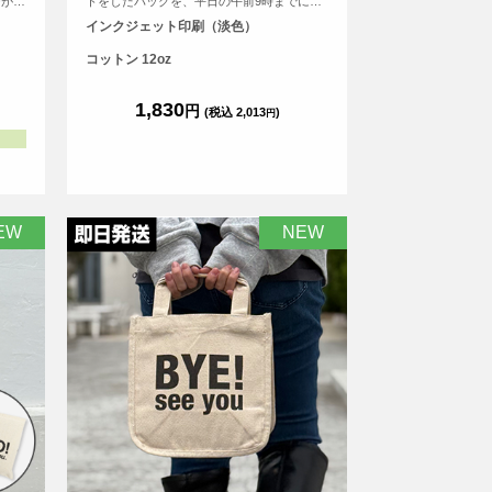
チが
トをしたバッグを、平日の午前9時までにご
すっ
注文（決済完了）で、その日に発送する超短
インクジェット印刷（淡色）
度もし
納期サービスです！急なイベント、注文し忘
などで
れ、すぐに欲しい！など、時間がない時に便
コットン 12oz
ます。
利！もちろんフルカラープリントしたオリジ
ナルトートバッグが作れます。
1,830
円
(税込 2,013
)
円
EW
NEW