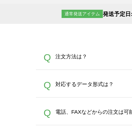
発送予定日
通常発送アイテム
Q
注文方法は？
オンデマンドサービスでは、
A
Q
対応するデータ形式は？
す。 30枚以上やシルク印刷
さい。製作する数量が多けれ
デザインツールで対応している画像ア
A
Q
電話、FAXなどからの注文は可
ズは、20MBです。デジカメ
Illustratorからの直