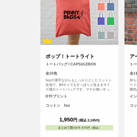
ポップ！トートライト
ア
トートバッグ / CAPSULEBOX
トー
全10色
全1
5ozの薄手ながらもしっかりとしたコットン
持ち
生地で、B4サイズもすっぽりと収まるサイ
ード
ズ感のトートバッグです。マチが無いすっき
囲気
りとしたフラットタイプのトートバッグなの
で肩
DTFプリント
イン
で書類の持ち運びや、サブバッグとしても持
す。
ち歩きにも便利なトートバッグ。持ち手が長
のメ
コットン 5oz
コッ
い設計なので肩からゆったりかけて手を塞が
ず、老若男女問わずご使用いただけます。
1,950
円
(税込 2,145
)
円
まとめて割
:
50％
975
円（税込）