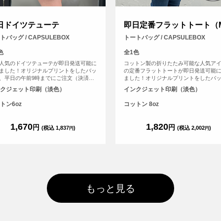
日ドイツテューテ
即日定番フラットトート（
トバッグ / CAPSULEBOX
トートバッグ / CAPSULEBOX
色
全1色
人気のドイツテューテが即日発送可能に
コットン製の折りたたみ可能な人気ア
ました！オリジナルプリントをしたバッ
の定番フラットトートが即日発送可能
、平日の午前9時までにご注文（決済完
ました！オリジナルプリントをしたバ
で、その日に発送する超短納期サービス
を、平日の午前9時までにご注文（決済
クジェット印刷（淡色）
インクジェット印刷（淡色）
！急なイベント、注文し忘れ、すぐに欲
了）で、その日に発送する超短納期サ
！など、時間がない時に便利！もちろん
です！急なイベント、注文し忘れ、す
トン6oz
コットン 8oz
カラープリントしたオリジナルトートバ
しい！など、時間がない時に便利！も
が作れます。
フルカラープリントしたオリジナルト
ッグが作れます。
1,670
1,820
円
円
(税込 1,837
)
(税込 2,002
)
円
円
もっと見る