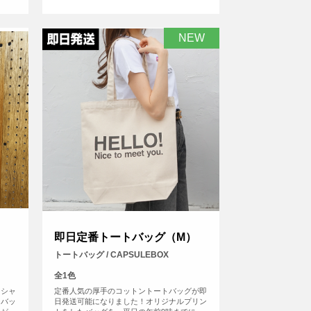
NEW
即日定番トートバッグ（M）
トートバッグ / CAPSULEBOX
全1色
ッシャ
定番人気の厚手のコットントートバッグが即
トバッ
日発送可能になりました！オリジナルプリン