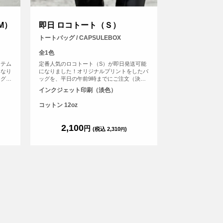
M）
即日 ロコトート（Ｓ）
トートバッグ / CAPSULEBOX
全1色
イテム
定番人気のロコトート（S）が即日発送可能
になり
になりました！オリジナルプリントをしたバ
ッグ
ッグを、平日の午前9時までにご注文（決済
完
完了）で、その日に発送する超短納期サービ
インクジェット印刷（淡色）
ービス
スです！急なイベント、注文し忘れ、すぐに
ぐに欲
欲しい！など、時間がない時に便利！もちろ
コットン 12oz
ちろん
んフルカラープリントしたオリジナルトート
ートバ
バッグが作れます。
2,100
円
(税込 2,310
)
円