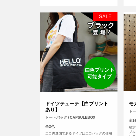
SALE
ドイツテューテ【白プリント
モ
あり】
トー
トートバッグ / CAPSULEBOX
全1
全2色
耐水
ブル
エコ先進国であるドイツはエコバッグの使用