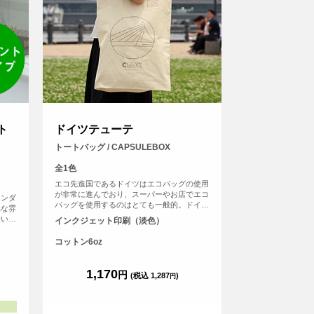
ト
ドイツテューテ
トートバッグ / CAPSULEBOX
全1色
エコ先進国であるドイツはエコバッグの使用
が非常に進んでおり、スーパーやお店でエコ
タンダ
バッグを使用するのはとても一般的。ドイツ
れな雰
でポピュラーなおしゃれなエコバッグと同じ
長いの
インクジェット印刷（淡色）
かたちのエコバッグ、「ドイツテューテ」に
能で
オリジナルプリントをしよう。持ち手が太く
、普段
コットン6oz
て長いので肩からかけても負担が少ない。見
※弊社
た目がとってもかわいいエコバッグです（※
ていま
弊社オリジナルバッグのため、常備在庫して
1,170
円
(税込 1,287
)
円
います）