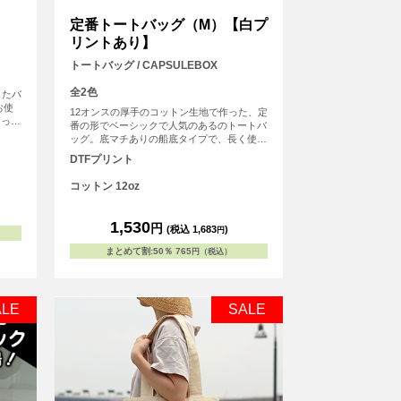
定番トートバッグ（M）【白プ
リントあり】
トートバッグ / CAPSULEBOX
全2色
したバ
お使
12オンスの厚手のコットン生地で作った、定
なって
番の形でベーシックで人気のあるのトートバ
、フ
ッグ。底マチありの船底タイプで、長く使っ
囲を印
て頂けるバッグです。使用用途も多様なの
DTFプリント
売用に
で、普段使いからノベルティ用としても、販
売用としても、オリジナルプリントしてご利
コットン 12oz
用頂けます。
1,530
円
(税込 1,683
)
円
まとめて割
:
50％
765
円（税込）
ALE
SALE