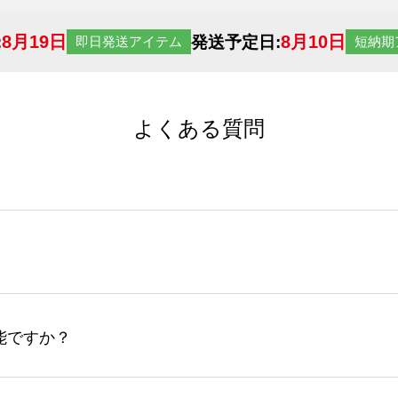
8月19日
8月10日
:
発送予定日:
即日発送アイテム
短納期
よくある質問
サイトからの受注生産にて承っております。デザインツールか
など、大口注文の場合は、サポートが担当する
エコバッグコンシ
ば多いほど、オンデマンドサービスよりも低価格で製作するこ
ップロードできるデータ形式は、JPG / PNG / AI / PS
能ですか？
やスマホで撮影した写真などもアップロード可能です。使用で
接入稿には対応していません。AIで保存し、デザインツールからアップ