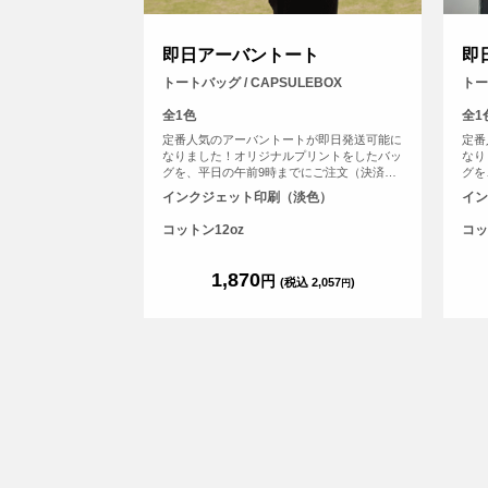
即日アーバントート
即
トートバッグ / CAPSULEBOX
トー
全1色
全1
定番人気のアーバントートが即日発送可能に
定番
なりました！オリジナルプリントをしたバッ
なり
グを、平日の午前9時までにご注文（決済完
グを
了）で、その日に発送する超短納期サービス
了）
インクジェット印刷（淡色）
イン
です！急なイベント、注文し忘れ、すぐに欲
です
しい！など、時間がない時に便利！もちろん
しい
コットン12oz
コッ
フルカラープリントしたオリジナルトートバ
フル
ッグが作れます。
ッグ
1,870
円
(税込 2,057
)
円