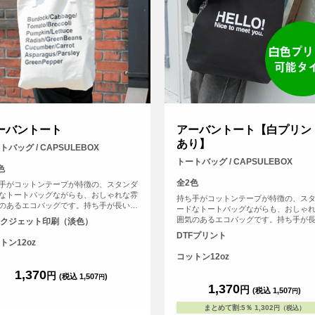
ーバントート
アーバントート【白プリン
あり】
トバッグ / CAPSULEBOX
トートバッグ / CAPSULEBOX
色
全2色
手がコットンテープが特徴の、スタンダ
なトートバッグながらも、おしゃれな雰
持ち手がコットンテープが特徴の、ス
のあるエコバッグです。持ち手が長いの
ードなトートバッグながらも、おしゃ
から余裕をもってかけることが可能で
囲気のあるエコバッグです。持ち手が
クジェット印刷（淡色）
厚手のコットンを使っているので、普段
で肩から余裕をもってかけることが可
DTFプリント
インバッグとしても使えます。
す。厚手のコットンを使っているので
トン12oz
のメインバッグとしても使えます。（
コットン12oz
オリジナルバッグのため、常備在庫し
1,370
す）
円
(税込 1,507
)
円
1,370
円
(税込 1,507
)
円
まとめて割
:
5％
1,302
円（税込）