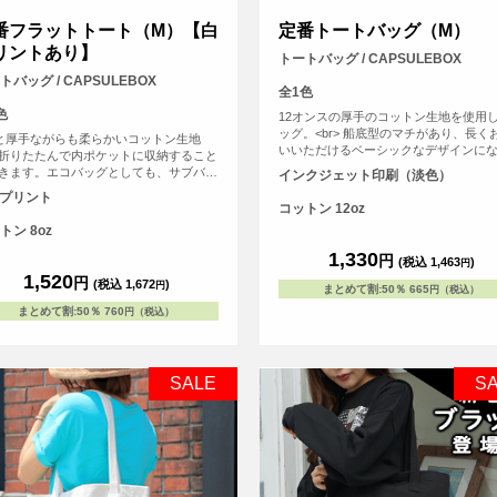
番フラットトート（M）【白
定番トートバッグ（M）
リントあり】
トートバッグ / CAPSULEBOX
トバッグ / CAPSULEBOX
全1色
色
12オンスの厚手のコットン生地を使用
ッグ。<br> 船底型のマチがあり、長く
zと厚手ながらも柔らかいコットン生地
いいただけるベーシックなデザインに
折りたたんで内ポケットに収納すること
います。<br> 印刷は白色を印刷しない
きます。エコバッグとしても、サブバッ
インクジェット印刷（淡色）
ルカラーインクジェット印刷。広い範
しても持ち歩きにも便利なトートバッ
Fプリント
刷いただけるので、ノベルティにも販
持ち手が長いので老若男女問わず肩から
コットン 12oz
も最適です。
たりかけて手を塞がずご使用いただけま
トン 8oz
1,330
円
(税込 1,463
)
円
1,520
円
(税込 1,672
)
円
まとめて割
:
50％
665
円（税込）
まとめて割
:
50％
760
円（税込）
SALE
S