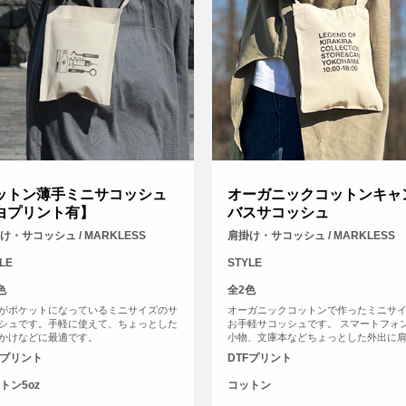
ットン薄手ミニサコッシュ
オーガニックコットンキャ
白プリント有】
バスサコッシュ
け・サコッシュ / MARKLESS
肩掛け・サコッシュ / MARKLESS
LE
STYLE
色
全2色
がポケットになっているミニサイズのサ
オーガニックコットンで作ったミニサ
シュです。手軽に使えて、ちょっとした
お手軽サコッシュです。 スマートフォ
かけなどに最適です。
小物、文庫本などちょっとした外出に
斜めがけして、ポケットのように使用
Fプリント
DTFプリント
おすすめのエコバッグです。バッグ口
側にホックボタンがついていて中身が
トン5oz
コットン
と落ちてしまう心配もありません。