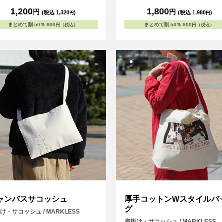
1,200
1,800
円
円
(税込 1,320
)
(税込 1,980
)
円
円
まとめて割
:
50％
600
まとめて割
:
50％
900
円（税込）
円（税込）
ャンバスサコッシュ
厚手コットンWスタイルバ
グ
け・サコッシュ / MARKLESS
肩掛け・サコッシュ / MARKLESS