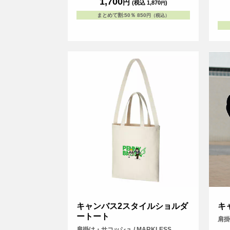
1,700
円
(税込 1,870
)
円
まとめて割
:
50％
850
円（税込）
キャンバス2スタイルショルダ
キ
ートート
肩掛
肩掛け・サコッシュ / MARKLESS