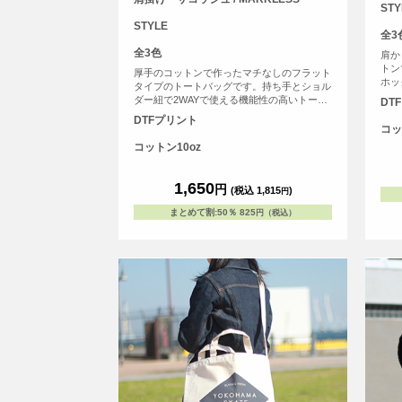
STY
STYLE
全3
全3色
肩か
トン
厚手のコットンで作ったマチなしのフラット
ホッ
タイプのトートバッグです。持ち手とショル
して
ダー紐で2WAYで使える機能性の高いトート
DT
バッグです。
DTFプリント
コッ
コットン10oz
1,650
円
(税込 1,815
)
円
まとめて割
:
50％
825
円（税込）