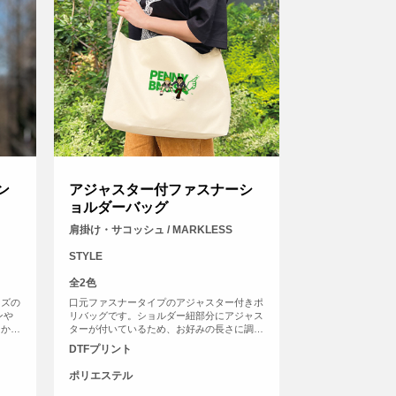
ン
アジャスター付ファスナーシ
ョルダーバッグ
肩掛け・サコッシュ / MARKLESS
STYLE
全2色
イズの
口元ファスナータイプのアジャスター付きポ
ンや
リバッグです。ショルダー紐部分にアジャス
肩から
ターが付いているため、お好みの長さに調節
できる
してご使用いただけます。ショルダー紐は最
DTFプリント
元の内
大で約1100ｍｍまでなり、肩掛けから斜め
するっ
掛けまで楽しめます。口元はファスナータイ
ポリエステル
プを採用しており、しっかり閉まって安心で
す。使いやすい横長タイプで、A4を横向き