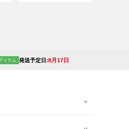
8月17日
発送予定日:
アイテム
らデザインの作成から決済まで完了できま