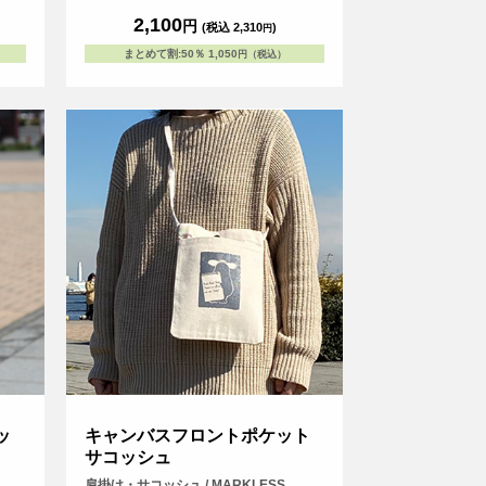
に余裕をもって入れられ、中身が取り出しや
2,100
円
(税込 2,310
)
円
すくなっています。
まとめて割
:
50％
1,050
円（税込）
ッ
キャンバスフロントポケット
サコッシュ
肩掛け・サコッシュ / MARKLESS