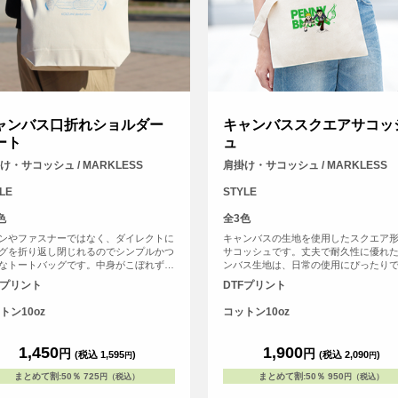
ャンバス口折れショルダー
キャンバススクエアサコッ
ート
ュ
け・サコッシュ / MARKLESS
肩掛け・サコッシュ / MARKLESS
LE
STYLE
色
全3色
ンやファスナーではなく、ダイレクトに
キャンバスの生地を使用したスクエア
グを折り返し閉じれるのでシンプルかつ
サコッシュです。丈夫で耐久性に優れ
なトートバッグです。中身がこぼれず、
ンバス生地は、日常の使用にぴったり
と簡単に物の出し入れができます。
手入れも簡単です。サコッシュの口元
Fプリント
DTFプリント
なホックボタンが付いており、さっと
きるので、取り出すアイテムに素早く
トン10oz
コットン10oz
スできます。さらに、ショルダー部分
メが付いているので、お好みの長さに
てショルダーバッグとしてもお使いい
1,450
1,900
円
円
(税込 1,595
)
(税込 2,090
)
円
円
ます。快適な着用感と自由なスタイリ
可能なので、様々なシーンで活躍する
まとめて割
:
50％
725
まとめて割
:
50％
950
円（税込）
円（税込）
ムです。