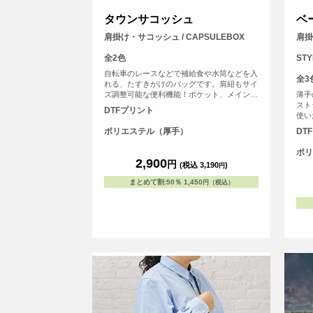
タウンサコッシュ
ベ
肩掛け・サコッシュ / CAPSULEBOX
肩掛
全2色
STY
自転車のレースなどで補給食や水筒などを入
全3
れる、たすきがけのバッグです。肩紐もサイ
ズ調整可能な便利機能！ポケット、メインの
薄手
開口部はホックで閉めることが可能です。
スト
DTFプリント
使い
ら、
ポリエステル（厚手）
DT
して
ョン
ポリ
2,900
円
(税込 3,190
)
円
まとめて割
:
50％
1,450
円（税込）