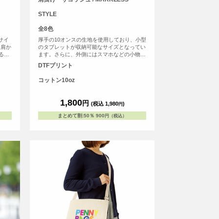
STYLE
全8色
サイ
厚手の10オンスの生地を使用しており、小型
と肩か
のタブレットが収納可能なサイズとなってい
る、
ます。さらに、外側にはスマホなどの小物が
入る便利なポケットも装備されております。
DTFプリント
コットン10oz
1,800
円
(税込 1,980
)
円
まとめて割
:
50％
900
円（税込）