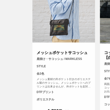
メッシュポケットサコッシュ
コ
【
肩掛け・サコッシュ / MARKLESS
肩掛
STYLE
STY
全2色
全7
メッシュ素材の外ポケット付きのポリエステ
ル製のサコッシュ。メッシュポケットへのプ
両面
リントは出来ませんが、外ポケットを反対側
コッ
へひっくり返せば、ポケットの裏に印刷され
お出
DTFプリント
たようなおしゃれな仕様になります。
DT
ポリエステル
コッ