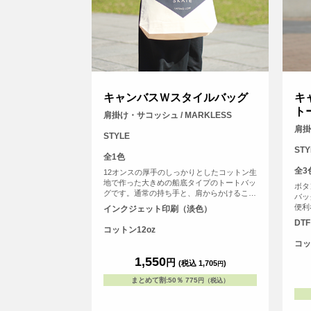
キャンバスＷスタイルバッグ
キ
ト
肩掛け・サコッシュ / MARKLESS
肩掛
STYLE
STY
全1色
全3
12オンスの厚手のしっかりとしたコットン生
地で作った大きめの船底タイプのトートバッ
ボタ
グです。通常の持ち手と、肩からかけること
バッ
のできる長いショルダー紐があり、さまさま
便利
インクジェット印刷（淡色）
なシーンで活躍すること間違いなしの2WAY
さっ
DT
スタイルのトートバッグです。
コットン12oz
コッ
1,550
円
(税込 1,705
)
円
まとめて割
:
50％
775
円（税込）