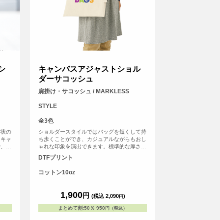
シ
キャンバスアジャストショル
ダーサコッシュ
肩掛け・サコッシュ / MARKLESS
STYLE
全3色
形状の
ショルダースタイルではバッグを短くして持
たキャ
ち歩くことができ、カジュアルながらもおし
で、お
ゃれな印象を演出できます。標準的な厚さで
は便利
ある10オンスの生地を使用しており、頑丈で
DTFプリント
開閉で
耐久性に優れています。口元には便利なホッ
アクセ
クが装備されており、またアジャスターも付
コットン10oz
はハト
いているので、長さを自在に調節することが
調整し
可能です。さらに、加工にも幅広い対応が可
ただけ
能です。単色での加工はもちろん、フルカラ
1,900
円
(税込 2,090
)
円
ングが
ーのプリントも承ります。ロゴやイラストを
アイテ
自由にデザインし、オリジナリティ溢れるサ
まとめて割
:
50％
950
円（税込）
コッシュを作成できます。