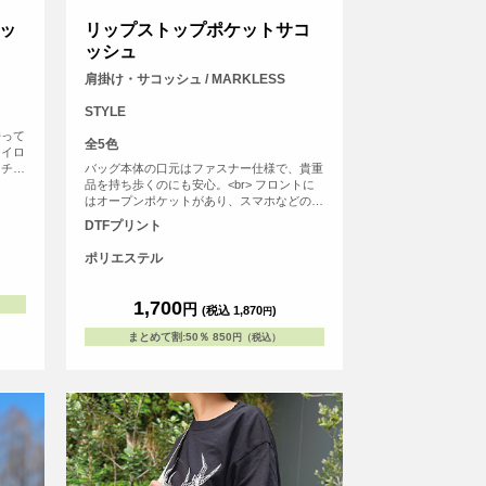
ッ
リップストップポケットサコ
ッシュ
肩掛け・サコッシュ / MARKLESS
STYLE
持って
全5色
ナイロ
マチが
バッグ本体の口元はファスナー仕様で、貴重
なども
品を持ち歩くのにも安心。<br> フロントに
ている
はオープンポケットがあり、スマホなどのす
ぐに取り出したい小物の収納にぴったり。
DTFプリント
<br> また、紐の結び目部分で長さの調節も
可能なため、お使いいただきやすいデザイン
ポリエステル
です。
1,700
円
(税込 1,870
)
円
まとめて割
:
50％
850
円（税込）