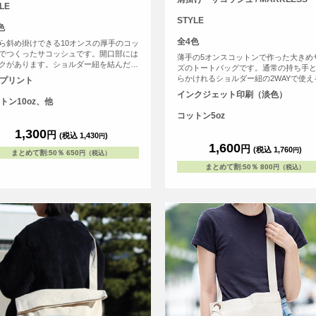
LE
STYLE
色
全4色
ら斜め掛けできる10オンスの厚手のコッ
でつくったサコッシュです。開口部には
薄手の5オンスコットンで作った大きめ
クがあります。ショルダー紐を結んだり
ズのトートバッグです。通常の持ち手
長さ調整してお使いください。
らかけれるショルダー紐の2WAYで使え
Fプリント
トートバッグです。
インクジェット印刷（淡色）
トン10oz、他
コットン5oz
1,300
円
(税込 1,430
)
円
1,600
円
(税込 1,760
)
円
まとめて割
:
50％
650
円（税込）
まとめて割
:
50％
800
円（税込）