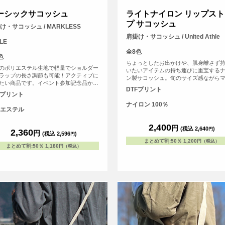
ーシックサコッシュ
ライトナイロン リップスト
プ サコッシュ
け・サコッシュ / MARKLESS
肩掛け・サコッシュ / United Athle
LE
全8色
色
ちょっとしたお出かけや、肌身離さず
のポリエステル生地で軽量でショルダー
いたいアイテムの持ち運びに重宝する
ラップの長さ調節も可能！アクティブに
ン製サコッシュ。旬のサイズ感ながら
たい商品です。イベント参加記念品か
あるため、財布やスマホ、パスケース
DTFプリント
物販のご利用まで幅広い販促アイテムと
収納可能なほか、吊りポケットも配し
Fプリント
ご利用いただけます。カラーバリエーシ
ため日常づかいにとても便利。
ナイロン 100％
は3色ございます。
エステル
2,400
円
(税込 2,640
)
円
2,360
円
(税込 2,596
)
円
まとめて割
:
50％
1,200
円（税込）
まとめて割
:
50％
1,180
円（税込）