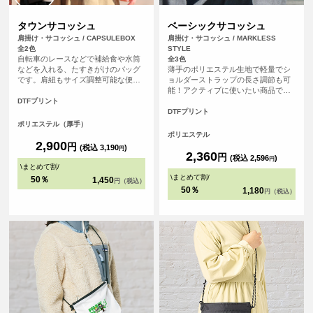
タウンサコッシュ
ベーシックサコッシュ
肩掛け・サコッシュ / CAPSULEBOX
肩掛け・サコッシュ / MARKLESS
全2色
STYLE
自転車のレースなどで補給食や水筒
全3色
などを入れる、たすきがけのバッグ
薄手のポリエステル生地で軽量でシ
です。肩紐もサイズ調整可能な便利
ョルダーストラップの長さ調節も可
機能！ポケット、メインの開口部は
能！アクティブに使いたい商品で
ホックで閉めることが可能です。
す。イベント参加記念品から、物販
DTFプリント
のご利用まで幅広い販促アイテムと
DTFプリント
してご利用いただけます。カラーバ
ポリエステル（厚手）
リエーションは3色ございます。
ポリエステル
2,900
円
(税込 3,190
)
円
2,360
円
(税込 2,596
)
円
\
まとめて割
/
\
まとめて割
/
50％
1,450
円（税込）
50％
1,180
円（税込）