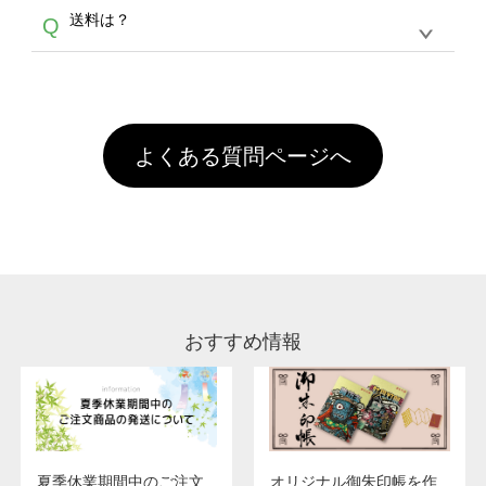
各種形式のデータを直接ご入稿することは出来
以外）のプリントは、濃色インクジェット印刷
からご利用頂けます。ポイントの有効期限は一
A
送料は？
Q
ません。いずれのデータも該当デザインのみ画
といって、プリントを定着させるための処理剤
年間です。【会員ランク】過去10カ月のご注
像(JPEG,PNG,GIF,PDF)に変換、またはAdobe
を塗布しており、短納期・低価格で商品をお届
文回数により会員ランク割引(最大5%)が適用
全国一律290円(税抜)です。また4,000円(税抜)
データ(AI,PSD)で保存して頂き、デザインツー
けするため、処理剤は塗布されたままの状態で
されます。※ログインしてからご注文頂いたも
A
以上のご注文で送料無料とさせて頂いておりま
ル上にアップロードをお願い致します。
出荷を行っております。処理剤自体は人体に無
のに限ります。(同じメールアドレスでご注文
す。「まとめて割」「ポイント」「ランク割
害な性質で、水洗いで落とすことが可能です。
頂いても、ログインがされていなければ、ラン
引」などによるお値引きで4,000円未満になる
お手数ですが、お客様ご自身にて着用前に落と
クにカウントがされません。
よくある質問ページへ
場合は送料がかかりますので、ご注意くださ
していただけますようお願いいたします。※1
い。
通常注文・直送機能でのご注文に関わらず、前
処理剤が残った状態でお届けとなる場合がござ
います。※2 濃色は淡色に比べ処理剤が目立ち
やすく、1回の水洗いでは落ちない場合があり
ます、徐々に軽減されますのでどうかご安心く
ださい。
おすすめ情報
夏季休業期間中のご注文
オリジナル御朱印帳を作