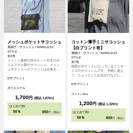
メッシュポケットサコッシュ
コットン薄手ミニサコッシュ
肩掛け・サコッシュ / MARKLESS
【白プリント有】
STYLE
肩掛け・サコッシュ / MARKLESS
全2色
STYLE
メッシュ素材の外ポケット付きのポ
全7色
リエステル製のサコッシュ。メッシ
両面がポケットになっているミニサ
ュポケットへのプリントは出来ませ
イズのサコッシュです。手軽に使え
んが、外ポケットを反対側へひっく
て、ちょっとしたお出かけなどに最
り返せば、ポケットの裏に印刷され
DTFプリント
適です。
たようなおしゃれな仕様になりま
DTFプリント
す。
ポリエステル
コットン5oz
1,700
円
(税込 1,870
)
円
1,200
円
(税込 1,320
)
円
\
まとめて割
/
50％
850
\
まとめて割
/
円（税込）
50％
600
円（税込）