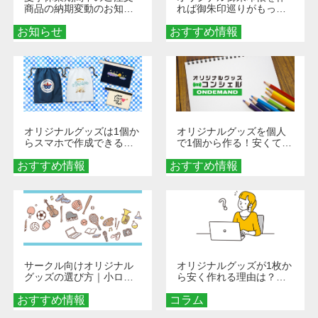
商品の納期変動のお知ら
れば御朱印巡りがもっと
せ
楽しくなる！1冊からオー
お知らせ
おすすめ情報
ダーメイドする魅力と選
び方
オリジナルグッズは1個か
オリジナルグッズを個人
らスマホで作成できる！
で1個から作る！安くて簡
旅行や遠征がもっと楽し
単なオンデマンド制作の
おすすめ情報
くなる巾着＆ポーチ活用
おすすめ情報
秘訣
術
サークル向けオリジナル
オリジナルグッズが1枚か
グッズの選び方｜小ロッ
ら安く作れる理由は？オ
ト・低予算で団結力を高
ンデマンド印刷の仕組み
おすすめ情報
める秘訣
コラム
とメリットを解説