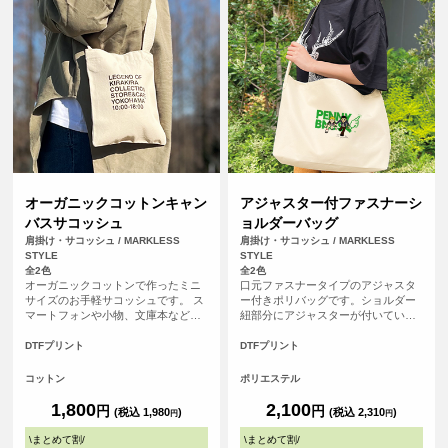
オーガニックコットンキャン
アジャスター付ファスナーシ
バスサコッシュ
ョルダーバッグ
肩掛け・サコッシュ / MARKLESS
肩掛け・サコッシュ / MARKLESS
STYLE
STYLE
全2色
全2色
オーガニックコットンで作ったミニ
口元ファスナータイプのアジャスタ
サイズのお手軽サコッシュです。 ス
ー付きポリバッグです。ショルダー
マートフォンや小物、文庫本などち
紐部分にアジャスターが付いている
ょっとした外出に肩から斜めがけし
ため、お好みの長さに調節してご使
て、ポケットのように使用できるお
用いただけます。ショルダー紐は最
DTFプリント
DTFプリント
すすめのエコバッグです。バッグ口
大で約1100ｍｍまでなり、肩掛けか
元の内側にホックボタンがついてい
ら斜め掛けまで楽しめます。口元は
コットン
ポリエステル
て中身がするっと落ちてしまう心配
ファスナータイプを採用しており、
もありません。
しっかり閉まって安心です。使いや
1,800
2,100
円
円
(税込 1,980
)
(税込 2,310
)
円
円
すい横長タイプで、A4を横向きに余
裕をもって入れられ、中身が取り出
\
まとめて割
/
\
まとめて割
/