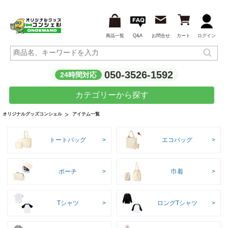
商品一覧
Q&A
お問合せ
カート
ログイン
050-3526-1592
24時間対応
カテゴリーから探す
アイテム一覧
オリジナルグッズコンシェル
トートバッグ
エコバッグ
ポーチ
巾着
Tシャツ
ロングTシャツ