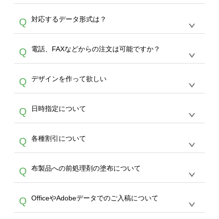
オンデマンドサービスでは、サイトからの受注
A
対応するデータ形式は？
Q
生産にて承っております。デザインツールから
デザインの作成から決済まで完了できます。
デザインツールで対応している画像アップロー
30枚以上やシルク印刷など、大口注文の場合
A
電話、FAXなどからの注文は可能ですか？
Q
ドできるデータ形式は、JPG / PNG / AI / PSD /
は、サポートが担当する
エコバッグコンシェル
PDF 形式になります。データの最大サイズ
や
タンブラーコンシェル
をご利用ください。製
オンデマンドサービスでは、サイトからのご注
は、20MBです。デジカメやスマホで撮影した
作する数量が多ければ多いほど、オンデマンド
A
デザインを作って欲しい
Q
文のみ受け付けております。30個以上のご製
写真などもアップロード可能です。使用できな
サービスよりも低価格で製作することが可能で
作をお考えの方は、サポートが担当する
エコバ
い画像はエラーになります。（※ Illustratorか
す。
うまくデザインができない。印刷するデザイン
ッグコンシェル
や
タンブラーコンシェル
サービ
らの直接入稿には対応していません。AIで保存
A
日時指定について
Q
を作って欲しい。などの場合は、製作数量が
スをご利用頂ければ、電話やFAX、メールなど
し、デザインツールからアップロードして下さ
30個以上であれば、サポート担当が、デザイ
でご注文が可能です。
い）
恐れ入りますが、日時指定は承っておりませ
ン作成のお手伝いをすることが可能です。
エコ
A
各種割引について
Q
ん。発送後18時以降に配送業者・伝票番号を
バッグコンシェル
や
タンブラーコンシェル
サー
メールでお知らせいたしますので、直接配送業
ビスをご利用ください。(※ 30個以下の場合
【まとめて割】5枚以上でご注文枚数に応じて
者にご連絡いただき調整をお願い致します。
は、デザインツールをご利用ください)
A
布製品への前処理剤の塗布について
Q
カート内で自動的に割引(最大50%)が適用され
ます。 【付与ポイント】購入金額の1％が1ポ
【濃色インクジェット印刷による仕上がりの注
イントとして付与され、次回ご注文時に1ポイ
A
OfficeやAdobeデータでのご入稿について
Q
意点（前処理剤）】カラー生地（Tシャツのホ
ント＝1円としてお使いいただけます。ポイン
ワイト、トートバッグのナチュラル、ホワイト
トは発送完了の翌日に付与され、次回ご注文時