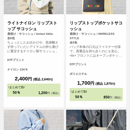
ライトナイロン リップスト
リップストップポケットサコ
ップ サコッシュ
ッシュ
肩掛け・サコッシュ / United Athle
肩掛け・サコッシュ / MARKLESS
全8色
STYLE
ちょっとしたお出かけや、肌身離さ
全5色
ず持っていたいアイテムの持ち運び
バッグ本体の口元はファスナー仕様
に重宝するナイロン製サコッシュ。
で、貴重品を持ち歩くのにも安心。
旬のサイズ感ながらマチがあるた
<br> フロントにはオープンポケット
め、財布やスマホ、パスケースなど
があり、スマホなどのすぐに取り出
DTFプリント
も収納可能なほか、吊りポケットも
したい小物の収納にぴったり。<br>
DTFプリント
配しているため日常づかいにとても
また、紐の結び目部分で長さの調節
ナイロン 100％
便利。
も可能なため、お使いいただきやす
ポリエステル
いデザインです。
2,400
円
(税込 2,640
)
円
1,700
円
(税込 1,870
)
円
\
まとめて割
/
\
まとめて割
/
50％
1,200
円（税込）
50％
850
円（税込）