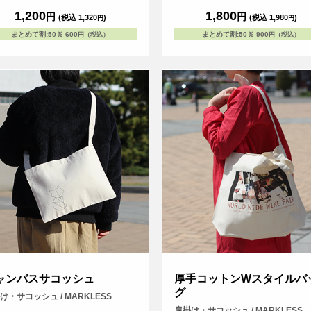
1,200
1,800
円
円
(税込 1,320
)
(税込 1,980
)
円
円
まとめて割
:
50％
600
まとめて割
:
50％
900
円（税込）
円（税込）
ャンバスサコッシュ
厚手コットンWスタイルバ
グ
け・サコッシュ / MARKLESS
肩掛け・サコッシュ / MARKLESS