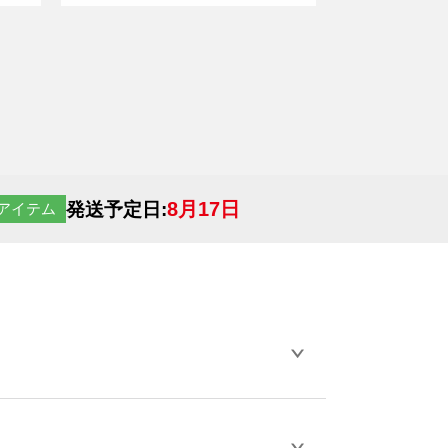
8月17日
発送予定日:
アイテム
らデザインの作成から決済まで完了できま