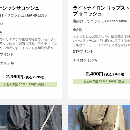
ーシックサコッシュ
ライトナイロン リップスト
プ サコッシュ
け・サコッシュ / MARKLESS
肩掛け・サコッシュ / United Athle
LE
全8色
色
ちょっとしたお出かけや、肌身離さず
のポリエステル生地で軽量でショルダー
いたいアイテムの持ち運びに重宝する
ラップの長さ調節も可能！アクティブに
ン製サコッシュ。旬のサイズ感ながら
たい商品です。イベント参加記念品か
あるため、財布やスマホ、パスケース
DTFプリント
物販のご利用まで幅広い販促アイテムと
収納可能なほか、吊りポケットも配し
Fプリント
ご利用いただけます。カラーバリエーシ
ため日常づかいにとても便利。
ナイロン 100％
は3色ございます。
エステル
2,400
円
(税込 2,640
)
円
2,360
円
(税込 2,596
)
円
まとめて割
:
50％
1,200
円（税込）
まとめて割
:
50％
1,180
円（税込）