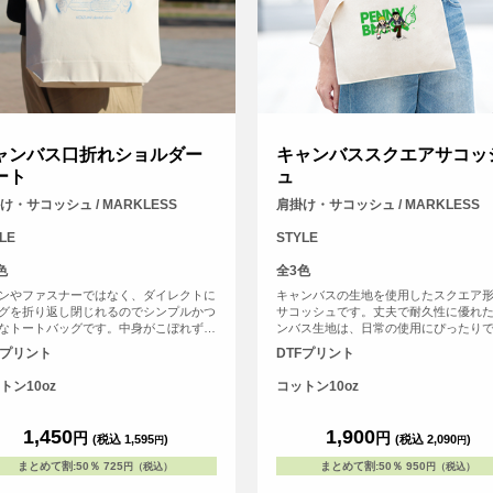
ャンバス口折れショルダー
キャンバススクエアサコッ
ート
ュ
け・サコッシュ / MARKLESS
肩掛け・サコッシュ / MARKLESS
LE
STYLE
色
全3色
ンやファスナーではなく、ダイレクトに
キャンバスの生地を使用したスクエア
グを折り返し閉じれるのでシンプルかつ
サコッシュです。丈夫で耐久性に優れ
なトートバッグです。中身がこぼれず、
ンバス生地は、日常の使用にぴったり
と簡単に物の出し入れができます。
手入れも簡単です。サコッシュの口元
Fプリント
DTFプリント
なホックボタンが付いており、さっと
きるので、取り出すアイテムに素早く
トン10oz
コットン10oz
スできます。さらに、ショルダー部分
メが付いているので、お好みの長さに
てショルダーバッグとしてもお使いい
1,450
1,900
円
円
(税込 1,595
)
(税込 2,090
)
円
円
ます。快適な着用感と自由なスタイリ
可能なので、様々なシーンで活躍する
まとめて割
:
50％
725
まとめて割
:
50％
950
円（税込）
円（税込）
ムです。