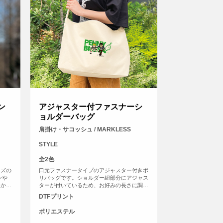
ン
アジャスター付ファスナーシ
ョルダーバッグ
肩掛け・サコッシュ / MARKLESS
STYLE
全2色
イズの
口元ファスナータイプのアジャスター付きポ
ンや
リバッグです。ショルダー紐部分にアジャス
肩から
ターが付いているため、お好みの長さに調節
できる
してご使用いただけます。ショルダー紐は最
DTFプリント
元の内
大で約1100ｍｍまでなり、肩掛けから斜め
するっ
掛けまで楽しめます。口元はファスナータイ
ポリエステル
プを採用しており、しっかり閉まって安心で
す。使いやすい横長タイプで、A4を横向き