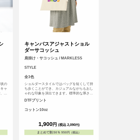
シ
キャンバスアジャストショル
ダーサコッシュ
肩掛け・サコッシュ / MARKLESS
STYLE
全3色
形状の
ショルダースタイルではバッグを短くして持
たキャ
ち歩くことができ、カジュアルながらもおし
で、お
ゃれな印象を演出できます。標準的な厚さで
は便利
ある10オンスの生地を使用しており、頑丈で
DTFプリント
開閉で
耐久性に優れています。口元には便利なホッ
アクセ
クが装備されており、またアジャスターも付
コットン10oz
はハト
いているので、長さを自在に調節することが
調整し
可能です。さらに、加工にも幅広い対応が可
ただけ
能です。単色での加工はもちろん、フルカラ
1,900
円
(税込 2,090
)
円
ングが
ーのプリントも承ります。ロゴやイラストを
アイテ
自由にデザインし、オリジナリティ溢れるサ
まとめて割
:
50％
950
円（税込）
コッシュを作成できます。