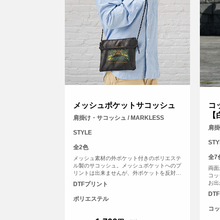
メッシュポケットサコッシュ
コ
【
肩掛け・サコッシュ / MARKLESS
肩掛
STYLE
STY
全2色
全7
メッシュ素材の外ポケット付きのポリエステ
ル製のサコッシュ。メッシュポケットへのプ
両面
リントは出来ませんが、外ポケットを反対側
コッ
へひっくり返せば、ポケットの裏に印刷され
お出
DTFプリント
たようなおしゃれな仕様になります。
DT
ポリエステル
コッ