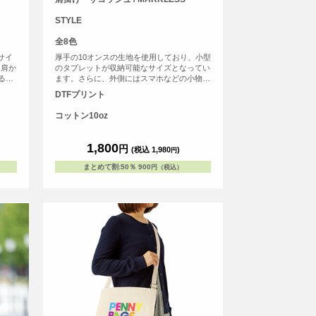
STYLE
全8色
サイ
厚手の10オンスの生地を使用しており、小型
と肩か
のタブレットが収納可能なサイズとなってい
る、
ます。さらに、外側にはスマホなどの小物が
入る便利なポケットも装備されております。
DTFプリント
コットン10oz
1,800
円
(税込 1,980
)
円
まとめて割
:
50％
900
円（税込）