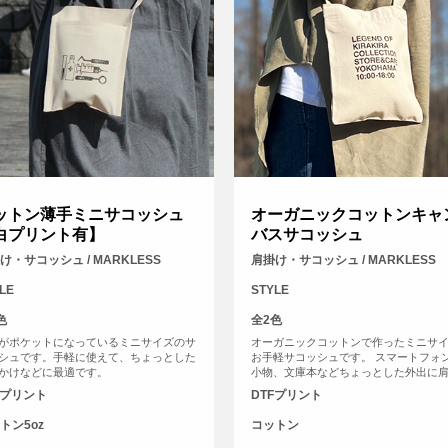
ットン薄手ミニサコッシュ
オーガニックコットンキャ
白プリント有】
バスサコッシュ
け・サコッシュ / MARKLESS
肩掛け・サコッシュ / MARKLESS
LE
STYLE
色
全2色
がポケットになっているミニサイズのサ
オーガニックコットンで作ったミニサ
シュです。手軽に使えて、ちょっとした
お手軽サコッシュです。 スマートフォ
かけなどに最適です。
小物、文庫本などちょっとした外出に
斜めがけして、ポケットのように使用
Fプリント
DTFプリント
おすすめのエコバッグです。バッグ口
側にホックボタンがついていて中身が
トン5oz
コットン
と落ちてしまう心配もありません。