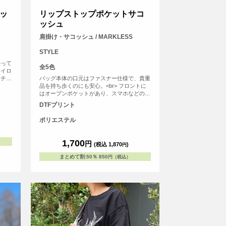
ッ
リップストップポケットサコ
ッシュ
肩掛け・サコッシュ / MARKLESS
STYLE
持って
全5色
ナイロ
マチが
バッグ本体の口元はファスナー仕様で、貴重
なども
品を持ち歩くのにも安心。<br> フロントに
ている
はオープンポケットがあり、スマホなどのす
ぐに取り出したい小物の収納にぴったり。
DTFプリント
<br> また、紐の結び目部分で長さの調節も
可能なため、お使いいただきやすいデザイン
ポリエステル
です。
1,700
円
(税込 1,870
)
円
まとめて割
:
50％
850
円（税込）