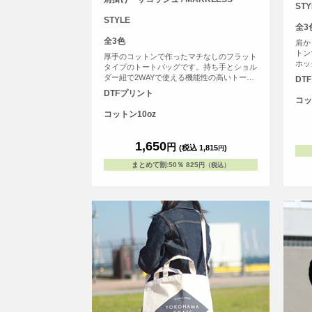
STY
STYLE
全3
全3色
肩か
トン
厚手のコットンで作ったマチなしのフラット
ホッ
タイプのトートバッグです。持ち手とショル
して
ダー紐で2WAYで使える機能性の高いトート
DT
バッグです。
DTFプリント
コッ
コットン10oz
1,650
円
(税込 1,815
)
円
まとめて割
:
50％
825
円（税込）