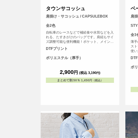
タウンサコッシュ
ベ
肩掛け・サコッシュ / CAPSULEBOX
肩掛
全2色
STY
自転車のレースなどで補給食や水筒などを入
全3
れる、たすきがけのバッグです。肩紐もサイ
ズ調整可能な便利機能！ポケット、メインの
薄手
開口部はホックで閉めることが可能です。
スト
DTFプリント
使い
ら、
ポリエステル（厚手）
DT
して
ョン
ポリ
2,900
円
(税込 3,190
)
円
まとめて割
:
50％
1,450
円（税込）