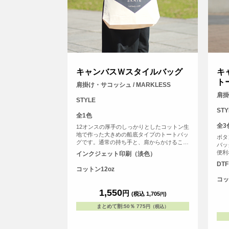
キャンバスＷスタイルバッグ
キ
ト
肩掛け・サコッシュ / MARKLESS
肩掛
STYLE
STY
全1色
全3
12オンスの厚手のしっかりとしたコットン生
地で作った大きめの船底タイプのトートバッ
ボタ
グです。通常の持ち手と、肩からかけること
バッ
のできる長いショルダー紐があり、さまさま
便利
インクジェット印刷（淡色）
なシーンで活躍すること間違いなしの2WAY
さっ
DT
スタイルのトートバッグです。
コットン12oz
コッ
1,550
円
(税込 1,705
)
円
まとめて割
:
50％
775
円（税込）