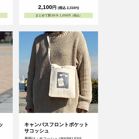
に余裕をもって入れられ、中身が取り出しや
2,100
円
(税込 2,310
)
円
すくなっています。
まとめて割
:
50％
1,050
円（税込）
ッ
キャンバスフロントポケット
サコッシュ
肩掛け・サコッシュ / MARKLESS