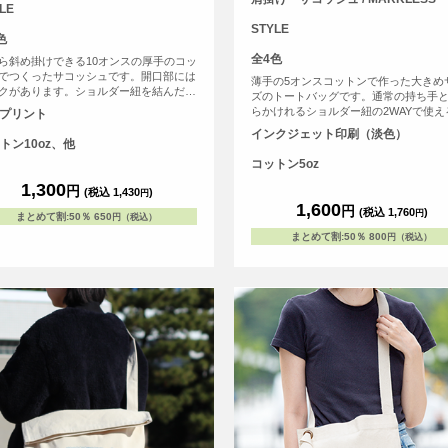
LE
STYLE
色
全4色
ら斜め掛けできる10オンスの厚手のコッ
でつくったサコッシュです。開口部には
薄手の5オンスコットンで作った大きめ
クがあります。ショルダー紐を結んだり
ズのトートバッグです。通常の持ち手
長さ調整してお使いください。
らかけれるショルダー紐の2WAYで使え
Fプリント
トートバッグです。
インクジェット印刷（淡色）
トン10oz、他
コットン5oz
1,300
円
(税込 1,430
)
円
1,600
円
(税込 1,760
)
円
まとめて割
:
50％
650
円（税込）
まとめて割
:
50％
800
円（税込）