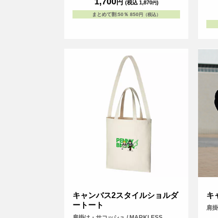
1,700
円
(税込 1,870
)
円
まとめて割
:
50％
850
円（税込）
キャンバス2スタイルショルダ
キ
ートート
肩掛
肩掛け・サコッシュ / MARKLESS