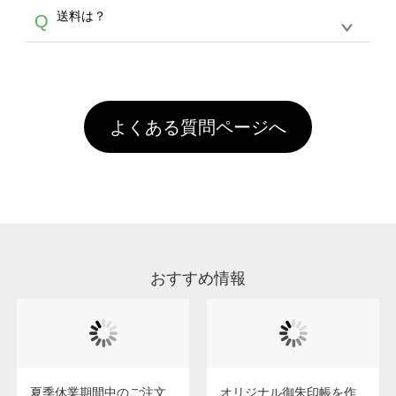
各種形式のデータを直接ご入稿することは出来
以外）のプリントは、濃色インクジェット印刷
からご利用頂けます。ポイントの有効期限は一
A
送料は？
Q
ません。いずれのデータも該当デザインのみ画
といって、プリントを定着させるための処理剤
年間です。【会員ランク】過去10カ月のご注
像(JPEG,PNG,GIF,PDF)に変換、またはAdobe
を塗布しており、短納期・低価格で商品をお届
文回数により会員ランク割引(最大5%)が適用
全国一律290円(税抜)です。また4,000円(税抜)
データ(AI,PSD)で保存して頂き、デザインツー
けするため、処理剤は塗布されたままの状態で
されます。※ログインしてからご注文頂いたも
A
以上のご注文で送料無料とさせて頂いておりま
ル上にアップロードをお願い致します。
出荷を行っております。処理剤自体は人体に無
のに限ります。(同じメールアドレスでご注文
す。「まとめて割」「ポイント」「ランク割
害な性質で、水洗いで落とすことが可能です。
頂いても、ログインがされていなければ、ラン
引」などによるお値引きで4,000円未満になる
お手数ですが、お客様ご自身にて着用前に落と
クにカウントがされません。
よくある質問ページへ
場合は送料がかかりますので、ご注意くださ
していただけますようお願いいたします。※1
い。
通常注文・直送機能でのご注文に関わらず、前
処理剤が残った状態でお届けとなる場合がござ
います。※2 濃色は淡色に比べ処理剤が目立ち
やすく、1回の水洗いでは落ちない場合があり
ます、徐々に軽減されますのでどうかご安心く
ださい。
おすすめ情報
夏季休業期間中のご注文
オリジナル御朱印帳を作