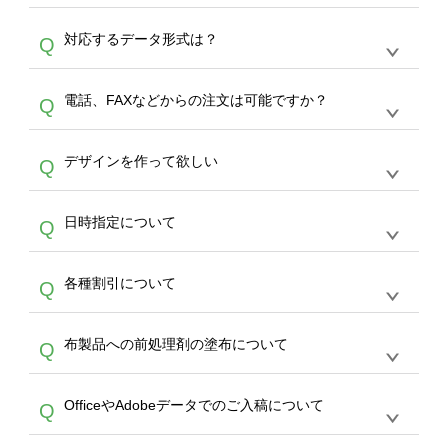
オンデマンドサービスでは、サイトからの受注
A
対応するデータ形式は？
Q
生産にて承っております。デザインツールから
デザインの作成から決済まで完了できます。
デザインツールで対応している画像アップロー
30枚以上やシルク印刷など、大口注文の場合
A
電話、FAXなどからの注文は可能ですか？
Q
ドできるデータ形式は、JPG / PNG / AI / PSD /
は、サポートが担当する
エコバッグコンシェル
PDF 形式になります。データの最大サイズ
や
タンブラーコンシェル
をご利用ください。製
オンデマンドサービスでは、サイトからのご注
は、20MBです。デジカメやスマホで撮影した
作する数量が多ければ多いほど、オンデマンド
A
デザインを作って欲しい
Q
文のみ受け付けております。30個以上のご製
写真などもアップロード可能です。使用できな
サービスよりも低価格で製作することが可能で
作をお考えの方は、サポートが担当する
エコバ
い画像はエラーになります。（※ Illustratorか
す。
うまくデザインができない。印刷するデザイン
ッグコンシェル
や
タンブラーコンシェル
サービ
らの直接入稿には対応していません。AIで保存
A
日時指定について
Q
を作って欲しい。などの場合は、製作数量が
スをご利用頂ければ、電話やFAX、メールなど
し、デザインツールからアップロードして下さ
30個以上であれば、サポート担当が、デザイ
でご注文が可能です。
い）
恐れ入りますが、日時指定は承っておりませ
ン作成のお手伝いをすることが可能です。
エコ
A
各種割引について
Q
ん。発送後18時以降に配送業者・伝票番号を
バッグコンシェル
や
タンブラーコンシェル
サー
メールでお知らせいたしますので、直接配送業
ビスをご利用ください。(※ 30個以下の場合
【まとめて割】5枚以上でご注文枚数に応じて
者にご連絡いただき調整をお願い致します。
は、デザインツールをご利用ください)
A
布製品への前処理剤の塗布について
Q
カート内で自動的に割引(最大50%)が適用され
ます。 【付与ポイント】購入金額の1％が1ポ
【濃色インクジェット印刷による仕上がりの注
イントとして付与され、次回ご注文時に1ポイ
A
OfficeやAdobeデータでのご入稿について
Q
意点（前処理剤）】カラー生地（Tシャツのホ
ント＝1円としてお使いいただけます。ポイン
ワイト、トートバッグのナチュラル、ホワイト
トは発送完了の翌日に付与され、次回ご注文時