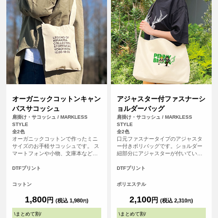
オーガニックコットンキャン
アジャスター付ファスナーシ
バスサコッシュ
ョルダーバッグ
肩掛け・サコッシュ / MARKLESS
肩掛け・サコッシュ / MARKLESS
STYLE
STYLE
全2色
全2色
オーガニックコットンで作ったミニ
口元ファスナータイプのアジャスタ
サイズのお手軽サコッシュです。 ス
ー付きポリバッグです。ショルダー
マートフォンや小物、文庫本などち
紐部分にアジャスターが付いている
ょっとした外出に肩から斜めがけし
ため、お好みの長さに調節してご使
て、ポケットのように使用できるお
用いただけます。ショルダー紐は最
DTFプリント
DTFプリント
すすめのエコバッグです。バッグ口
大で約1100ｍｍまでなり、肩掛けか
元の内側にホックボタンがついてい
ら斜め掛けまで楽しめます。口元は
コットン
ポリエステル
て中身がするっと落ちてしまう心配
ファスナータイプを採用しており、
もありません。
しっかり閉まって安心です。使いや
1,800
2,100
円
円
(税込 1,980
)
(税込 2,310
)
円
円
すい横長タイプで、A4を横向きに余
裕をもって入れられ、中身が取り出
\
まとめて割
/
\
まとめて割
/