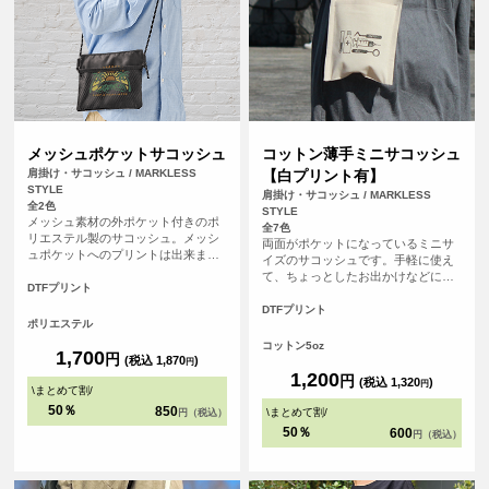
メッシュポケットサコッシュ
コットン薄手ミニサコッシュ
肩掛け・サコッシュ / MARKLESS
【白プリント有】
STYLE
肩掛け・サコッシュ / MARKLESS
全2色
STYLE
メッシュ素材の外ポケット付きのポ
全7色
リエステル製のサコッシュ。メッシ
両面がポケットになっているミニサ
ュポケットへのプリントは出来ませ
イズのサコッシュです。手軽に使え
んが、外ポケットを反対側へひっく
て、ちょっとしたお出かけなどに最
り返せば、ポケットの裏に印刷され
DTFプリント
適です。
たようなおしゃれな仕様になりま
DTFプリント
す。
ポリエステル
コットン5oz
1,700
円
(税込 1,870
)
円
1,200
円
(税込 1,320
)
円
\
まとめて割
/
50％
850
\
まとめて割
/
円（税込）
50％
600
円（税込）