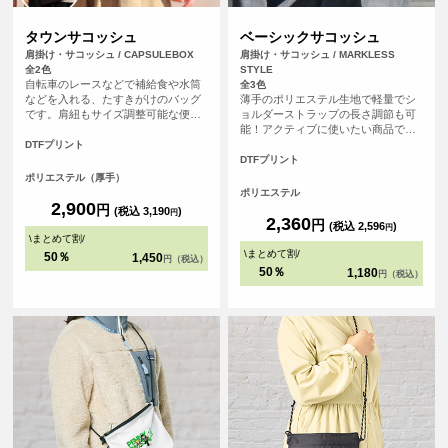
タウンサコッシュ
ベーシックサコッシュ
肩掛け・サコッシュ / CAPSULEBOX
肩掛け・サコッシュ / MARKLESS
全2色
STYLE
自転車のレースなどで補給食や水筒
全3色
などを入れる、たすきがけのバッグ
薄手のポリエステル生地で軽量でシ
です。肩紐もサイズ調整可能な便利
ョルダーストラップの長さ調節も可
機能！ポケット、メインの開口部は
能！アクティブに使いたい商品で
ホックで閉めることが可能です。
す。イベント参加記念品から、物販
DTFプリント
のご利用まで幅広い販促アイテムと
DTFプリント
してご利用いただけます。カラーバ
ポリエステル（厚手）
リエーションは3色ございます。
ポリエステル
2,900
円
(税込 3,190
)
円
2,360
円
(税込 2,596
)
円
\
まとめて割
/
\
まとめて割
/
50％
1,450
円（税込）
50％
1,180
円（税込）