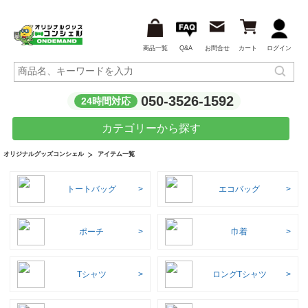
商品一覧
Q&A
お問合せ
カート
ログイン
050-3526-1592
24時間対応
カテゴリーから探す
アイテム一覧
オリジナルグッズコンシェル
トートバッグ
エコバッグ
ポーチ
巾着
Tシャツ
ロングTシャツ