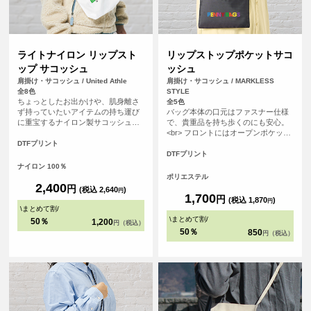
ライトナイロン リップスト
リップストップポケットサコ
ップ サコッシュ
ッシュ
肩掛け・サコッシュ / United Athle
肩掛け・サコッシュ / MARKLESS
全8色
STYLE
ちょっとしたお出かけや、肌身離さ
全5色
ず持っていたいアイテムの持ち運び
バッグ本体の口元はファスナー仕様
に重宝するナイロン製サコッシュ。
で、貴重品を持ち歩くのにも安心。
旬のサイズ感ながらマチがあるた
<br> フロントにはオープンポケット
め、財布やスマホ、パスケースなど
があり、スマホなどのすぐに取り出
DTFプリント
も収納可能なほか、吊りポケットも
したい小物の収納にぴったり。<br>
DTFプリント
配しているため日常づかいにとても
また、紐の結び目部分で長さの調節
ナイロン 100％
便利。
も可能なため、お使いいただきやす
ポリエステル
いデザインです。
2,400
円
(税込 2,640
)
円
1,700
円
(税込 1,870
)
円
\
まとめて割
/
\
まとめて割
/
50％
1,200
円（税込）
50％
850
円（税込）