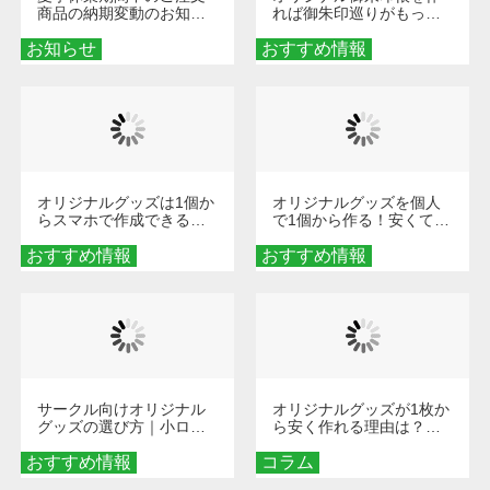
商品の納期変動のお知ら
れば御朱印巡りがもっと
せ
楽しくなる！1冊からオー
お知らせ
おすすめ情報
ダーメイドする魅力と選
び方
オリジナルグッズは1個か
オリジナルグッズを個人
らスマホで作成できる！
で1個から作る！安くて簡
旅行や遠征がもっと楽し
単なオンデマンド制作の
おすすめ情報
くなる巾着＆ポーチ活用
おすすめ情報
秘訣
術
サークル向けオリジナル
オリジナルグッズが1枚か
グッズの選び方｜小ロッ
ら安く作れる理由は？オ
ト・低予算で団結力を高
ンデマンド印刷の仕組み
おすすめ情報
める秘訣
コラム
とメリットを解説