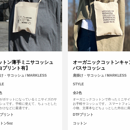
ットン薄手ミニサコッシュ
オーガニックコットンキャ
白プリント有】
バスサコッシュ
け・サコッシュ / MARKLESS
肩掛け・サコッシュ / MARKLESS
LE
STYLE
色
全2色
がポケットになっているミニサイズのサ
オーガニックコットンで作ったミニサ
シュです。手軽に使えて、ちょっとした
お手軽サコッシュです。 スマートフォ
かけなどに最適です。
小物、文庫本などちょっとした外出に
斜めがけして、ポケットのように使用
Fプリント
DTFプリント
おすすめのエコバッグです。バッグ口
側にホックボタンがついていて中身が
トン5oz
コットン
と落ちてしまう心配もありません。