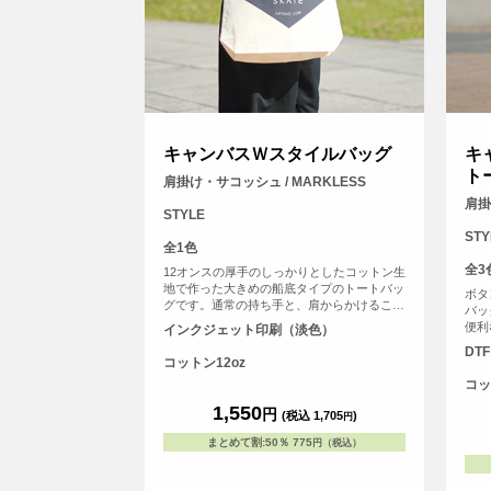
キャンバスＷスタイルバッグ
キ
ト
肩掛け・サコッシュ / MARKLESS
肩掛
STYLE
STY
全1色
全3
12オンスの厚手のしっかりとしたコットン生
地で作った大きめの船底タイプのトートバッ
ボタ
グです。通常の持ち手と、肩からかけること
バッ
のできる長いショルダー紐があり、さまさま
便利
インクジェット印刷（淡色）
なシーンで活躍すること間違いなしの2WAY
さっ
DT
スタイルのトートバッグです。
コットン12oz
コッ
1,550
円
(税込 1,705
)
円
まとめて割
:
50％
775
円（税込）