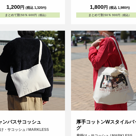
1,200
1,800
円
円
(税込 1,320
)
(税込 1,980
)
円
円
まとめて割
:
50％
600
まとめて割
:
50％
900
円（税込）
円（税込）
ャンバスサコッシュ
厚手コットンWスタイルバ
グ
け・サコッシュ / MARKLESS
肩掛け・サコッシュ / MARKLESS