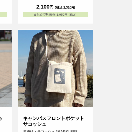
に余裕をもって入れられ、中身が取り出しや
2,100
円
(税込 2,310
)
円
すくなっています。
まとめて割
:
50％
1,050
円（税込）
ッ
キャンバスフロントポケット
サコッシュ
肩掛け・サコッシュ / MARKLESS