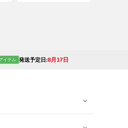
8月17日
発送予定日:
アイテム
らデザインの作成から決済まで完了できま