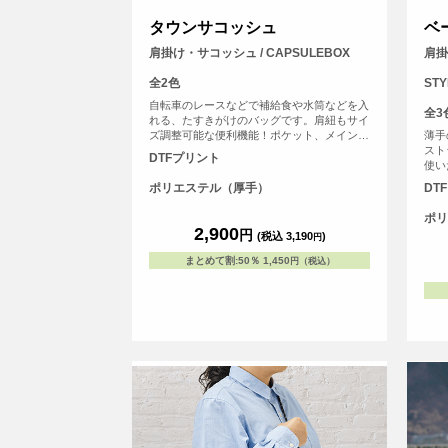
タウンサコッシュ
ベ
肩掛け・サコッシュ / CAPSULEBOX
肩掛
全2色
STY
自転車のレースなどで補給食や水筒などを入
全3
れる、たすきがけのバッグです。肩紐もサイ
ズ調整可能な便利機能！ポケット、メインの
薄手
開口部はホックで閉めることが可能です。
スト
DTFプリント
使い
ら、
ポリエステル（厚手）
DT
して
ョン
ポリ
2,900
円
(税込 3,190
)
円
まとめて割
:
50％
1,450
円（税込）