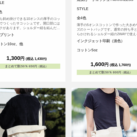
LE
STYLE
色
全4色
ら斜め掛けできる10オンスの厚手のコッ
でつくったサコッシュです。開口部には
薄手の5オンスコットンで作った大きめ
クがあります。ショルダー紐を結んだり
ズのトートバッグです。通常の持ち手
長さ調整してお使いください。
らかけれるショルダー紐の2WAYで使え
Fプリント
トートバッグです。
インクジェット印刷（淡色）
トン10oz、他
コットン5oz
1,300
円
(税込 1,430
)
円
1,600
円
(税込 1,760
)
円
まとめて割
:
50％
650
円（税込）
まとめて割
:
50％
800
円（税込）