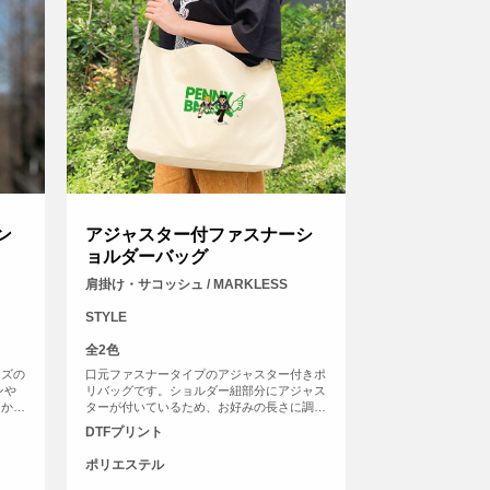
ン
アジャスター付ファスナーシ
ョルダーバッグ
肩掛け・サコッシュ / MARKLESS
STYLE
全2色
イズの
口元ファスナータイプのアジャスター付きポ
ンや
リバッグです。ショルダー紐部分にアジャス
肩から
ターが付いているため、お好みの長さに調節
できる
してご使用いただけます。ショルダー紐は最
DTFプリント
元の内
大で約1100ｍｍまでなり、肩掛けから斜め
するっ
掛けまで楽しめます。口元はファスナータイ
ポリエステル
プを採用しており、しっかり閉まって安心で
す。使いやすい横長タイプで、A4を横向き