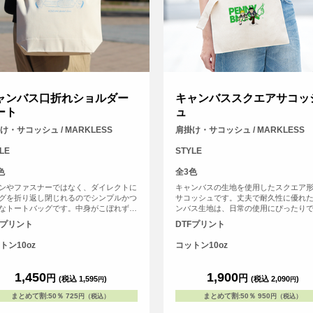
ャンバス口折れショルダー
キャンバススクエアサコッ
ート
ュ
け・サコッシュ / MARKLESS
肩掛け・サコッシュ / MARKLESS
LE
STYLE
色
全3色
ンやファスナーではなく、ダイレクトに
キャンバスの生地を使用したスクエア
グを折り返し閉じれるのでシンプルかつ
サコッシュです。丈夫で耐久性に優れ
なトートバッグです。中身がこぼれず、
ンバス生地は、日常の使用にぴったり
と簡単に物の出し入れができます。
手入れも簡単です。サコッシュの口元
Fプリント
DTFプリント
なホックボタンが付いており、さっと
きるので、取り出すアイテムに素早く
トン10oz
コットン10oz
スできます。さらに、ショルダー部分
メが付いているので、お好みの長さに
てショルダーバッグとしてもお使いい
1,450
1,900
円
円
(税込 1,595
)
(税込 2,090
)
円
円
ます。快適な着用感と自由なスタイリ
可能なので、様々なシーンで活躍する
まとめて割
:
50％
725
まとめて割
:
50％
950
円（税込）
円（税込）
ムです。