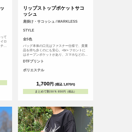
ッ
リップストップポケットサコ
ッシュ
肩掛け・サコッシュ / MARKLESS
STYLE
持って
全5色
ナイロ
マチが
バッグ本体の口元はファスナー仕様で、貴重
なども
品を持ち歩くのにも安心。<br> フロントに
ている
はオープンポケットがあり、スマホなどのす
ぐに取り出したい小物の収納にぴったり。
DTFプリント
<br> また、紐の結び目部分で長さの調節も
可能なため、お使いいただきやすいデザイン
ポリエステル
です。
1,700
円
(税込 1,870
)
円
まとめて割
:
50％
850
円（税込）