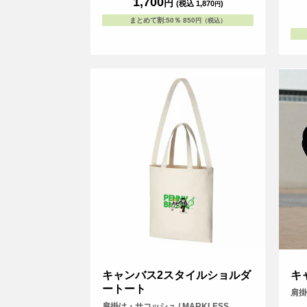
1,700
円
(税込 1,870
)
円
まとめて割
:
50％
850
円（税込）
キャンバス2スタイルショルダ
キ
ートート
肩掛
肩掛け・サコッシュ / MARKLESS