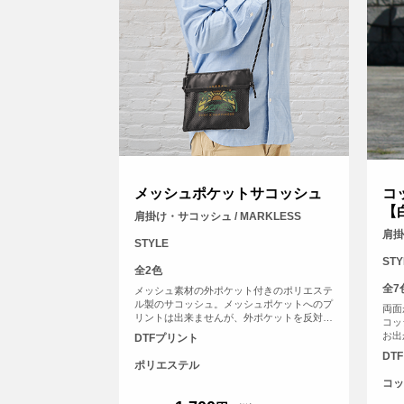
メッシュポケットサコッシュ
コ
【
肩掛け・サコッシュ / MARKLESS
肩掛
STYLE
STY
全2色
全7
メッシュ素材の外ポケット付きのポリエステ
ル製のサコッシュ。メッシュポケットへのプ
両面
リントは出来ませんが、外ポケットを反対側
コッ
へひっくり返せば、ポケットの裏に印刷され
お出
DTFプリント
たようなおしゃれな仕様になります。
DT
ポリエステル
コッ