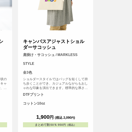
シ
キャンバスアジャストショル
ダーサコッシュ
肩掛け・サコッシュ / MARKLESS
STYLE
全3色
形状の
ショルダースタイルではバッグを短くして持
たキャ
ち歩くことができ、カジュアルながらもおし
で、お
ゃれな印象を演出できます。標準的な厚さで
は便利
ある10オンスの生地を使用しており、頑丈で
DTFプリント
開閉で
耐久性に優れています。口元には便利なホッ
アクセ
クが装備されており、またアジャスターも付
コットン10oz
はハト
いているので、長さを自在に調節することが
調整し
可能です。さらに、加工にも幅広い対応が可
ただけ
能です。単色での加工はもちろん、フルカラ
1,900
円
(税込 2,090
)
円
ングが
ーのプリントも承ります。ロゴやイラストを
アイテ
自由にデザインし、オリジナリティ溢れるサ
まとめて割
:
50％
950
円（税込）
コッシュを作成できます。