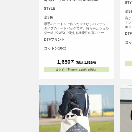
STY
STYLE
全3
全3色
肩か
トン
厚手のコットンで作ったマチなしのフラット
ホッ
タイプのトートバッグです。持ち手とショル
して
ダー紐で2WAYで使える機能性の高いトート
DT
バッグです。
DTFプリント
コッ
コットン10oz
1,650
円
(税込 1,815
)
円
まとめて割
:
50％
825
円（税込）