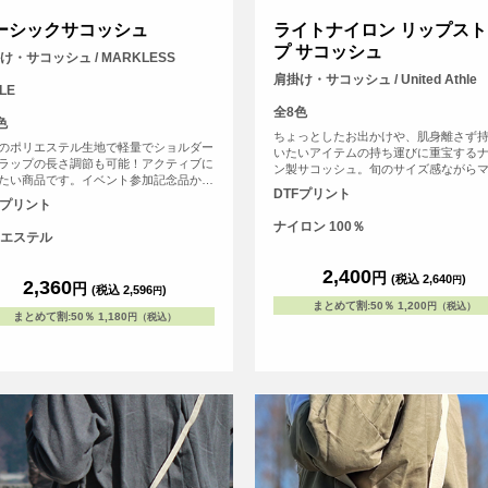
ーシックサコッシュ
ライトナイロン リップスト
プ サコッシュ
け・サコッシュ / MARKLESS
肩掛け・サコッシュ / United Athle
LE
全8色
色
ちょっとしたお出かけや、肌身離さず
のポリエステル生地で軽量でショルダー
いたいアイテムの持ち運びに重宝する
ラップの長さ調節も可能！アクティブに
ン製サコッシュ。旬のサイズ感ながら
たい商品です。イベント参加記念品か
あるため、財布やスマホ、パスケース
DTFプリント
物販のご利用まで幅広い販促アイテムと
収納可能なほか、吊りポケットも配し
Fプリント
ご利用いただけます。カラーバリエーシ
ため日常づかいにとても便利。
ナイロン 100％
は3色ございます。
エステル
2,400
円
(税込 2,640
)
円
2,360
円
(税込 2,596
)
円
まとめて割
:
50％
1,200
円（税込）
まとめて割
:
50％
1,180
円（税込）