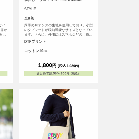
STYLE
全8色
サイ
厚手の10オンスの生地を使用しており、小型
と肩か
のタブレットが収納可能なサイズとなってい
る、
ます。さらに、外側にはスマホなどの小物が
入る便利なポケットも装備されております。
DTFプリント
コットン10oz
1,800
円
(税込 1,980
)
円
まとめて割
:
50％
900
円（税込）