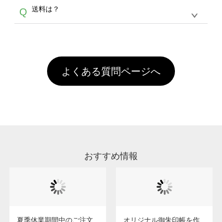
各種形式のデータを直接ご入稿することは出来
以外）のプリントは、濃色インクジェット印刷
からご利用頂けます。ポイントの有効期限は一
A
送料は？
Q
ません。いずれのデータも該当デザインのみ画
といって、プリントを定着させるための処理剤
年間です。【会員ランク】過去10カ月のご注
像(JPEG,PNG,GIF,PDF)に変換、またはAdobe
を塗布しており、短納期・低価格で商品をお届
文回数により会員ランク割引(最大5%)が適用
全国一律290円(税抜)です。また4,000円(税抜)
データ(AI,PSD)で保存して頂き、デザインツー
けするため、処理剤は塗布されたままの状態で
されます。※ログインしてからご注文頂いたも
A
以上のご注文で送料無料とさせて頂いておりま
ル上にアップロードをお願い致します。
出荷を行っております。処理剤自体は人体に無
のに限ります。(同じメールアドレスでご注文
す。「まとめて割」「ポイント」「ランク割
害な性質で、水洗いで落とすことが可能です。
頂いても、ログインがされていなければ、ラン
引」などによるお値引きで4,000円未満になる
お手数ですが、お客様ご自身にて着用前に落と
クにカウントがされません。
よくある質問ページへ
場合は送料がかかりますので、ご注意くださ
していただけますようお願いいたします。※1
い。
通常注文・直送機能でのご注文に関わらず、前
処理剤が残った状態でお届けとなる場合がござ
います。※2 濃色は淡色に比べ処理剤が目立ち
やすく、1回の水洗いでは落ちない場合があり
ます、徐々に軽減されますのでどうかご安心く
ださい。
おすすめ情報
夏季休業期間中のご注文
オリジナル御朱印帳を作