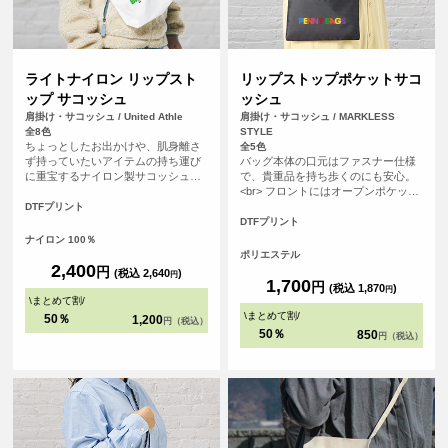
ライトナイロン リップスト
リップストップポケットサコ
ップ サコッシュ
ッシュ
肩掛け・サコッシュ / United Athle
肩掛け・サコッシュ / MARKLESS
全8色
STYLE
ちょっとしたお出かけや、肌身離さ
全5色
ず持っていたいアイテムの持ち運び
バッグ本体の口元はファスナー仕様
に重宝するナイロン製サコッシュ。
で、貴重品を持ち歩くのにも安心。
旬のサイズ感ながらマチがあるた
<br> フロントにはオープンポケット
め、財布やスマホ、パスケースなど
があり、スマホなどのすぐに取り出
DTFプリント
も収納可能なほか、吊りポケットも
したい小物の収納にぴったり。<br>
DTFプリント
配しているため日常づかいにとても
また、紐の結び目部分で長さの調節
ナイロン 100％
便利。
も可能なため、お使いいただきやす
ポリエステル
いデザインです。
2,400
円
(税込 2,640
)
円
1,700
円
(税込 1,870
)
円
\
まとめて割
/
\
まとめて割
/
50％
1,200
円（税込）
50％
850
円（税込）