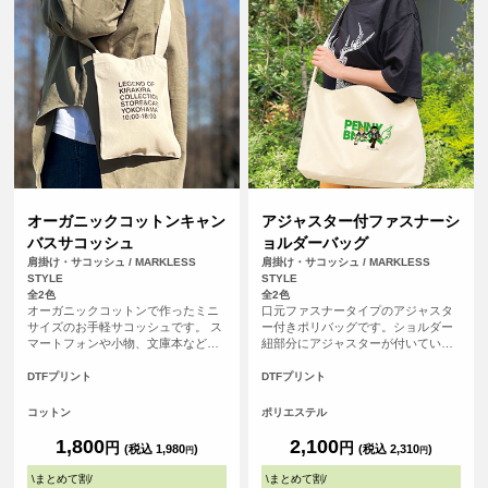
オーガニックコットンキャン
アジャスター付ファスナーシ
バスサコッシュ
ョルダーバッグ
肩掛け・サコッシュ / MARKLESS
肩掛け・サコッシュ / MARKLESS
STYLE
STYLE
全2色
全2色
オーガニックコットンで作ったミニ
口元ファスナータイプのアジャスタ
サイズのお手軽サコッシュです。 ス
ー付きポリバッグです。ショルダー
マートフォンや小物、文庫本などち
紐部分にアジャスターが付いている
ょっとした外出に肩から斜めがけし
ため、お好みの長さに調節してご使
て、ポケットのように使用できるお
用いただけます。ショルダー紐は最
DTFプリント
DTFプリント
すすめのエコバッグです。バッグ口
大で約1100ｍｍまでなり、肩掛けか
元の内側にホックボタンがついてい
ら斜め掛けまで楽しめます。口元は
コットン
ポリエステル
て中身がするっと落ちてしまう心配
ファスナータイプを採用しており、
もありません。
しっかり閉まって安心です。使いや
1,800
2,100
円
円
(税込 1,980
)
(税込 2,310
)
円
円
すい横長タイプで、A4を横向きに余
裕をもって入れられ、中身が取り出
\
まとめて割
/
\
まとめて割
/