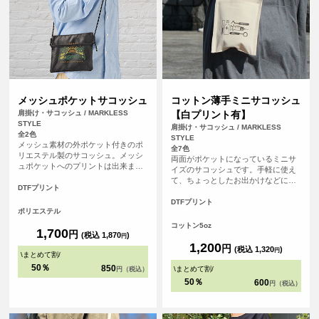
メッシュポケットサコッシュ
コットン薄手ミニサコッシュ
肩掛け・サコッシュ / MARKLESS
【白プリント有】
STYLE
肩掛け・サコッシュ / MARKLESS
全2色
STYLE
メッシュ素材の外ポケット付きのポ
全7色
リエステル製のサコッシュ。メッシ
両面がポケットになっているミニサ
ュポケットへのプリントは出来ませ
イズのサコッシュです。手軽に使え
んが、外ポケットを反対側へひっく
て、ちょっとしたお出かけなどに最
り返せば、ポケットの裏に印刷され
DTFプリント
適です。
たようなおしゃれな仕様になりま
DTFプリント
す。
ポリエステル
コットン5oz
1,700
円
(税込 1,870
)
円
1,200
円
(税込 1,320
)
円
\
まとめて割
/
50％
850
\
まとめて割
/
円（税込）
50％
600
円（税込）