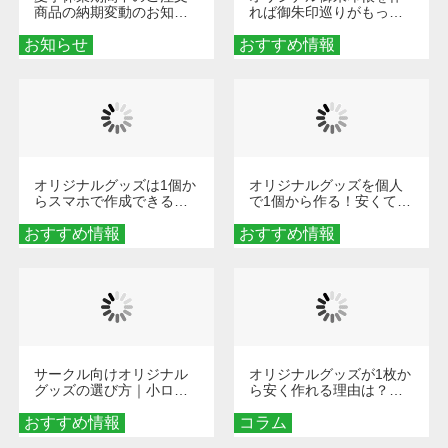
商品の納期変動のお知ら
れば御朱印巡りがもっと
せ
楽しくなる！1冊からオー
お知らせ
おすすめ情報
ダーメイドする魅力と選
び方
オリジナルグッズは1個か
オリジナルグッズを個人
らスマホで作成できる！
で1個から作る！安くて簡
旅行や遠征がもっと楽し
単なオンデマンド制作の
おすすめ情報
くなる巾着＆ポーチ活用
おすすめ情報
秘訣
術
サークル向けオリジナル
オリジナルグッズが1枚か
グッズの選び方｜小ロッ
ら安く作れる理由は？オ
ト・低予算で団結力を高
ンデマンド印刷の仕組み
おすすめ情報
める秘訣
コラム
とメリットを解説