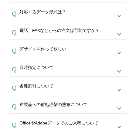
オンデマンドサービスでは、サイトからの受注
A
対応するデータ形式は？
Q
生産にて承っております。デザインツールから
デザインの作成から決済まで完了できます。
デザインツールで対応している画像アップロー
30枚以上やシルク印刷など、大口注文の場合
A
電話、FAXなどからの注文は可能ですか？
Q
ドできるデータ形式は、JPG / PNG / AI / PSD /
は、サポートが担当する
エコバッグコンシェル
PDF 形式になります。データの最大サイズ
や
タンブラーコンシェル
をご利用ください。製
オンデマンドサービスでは、サイトからのご注
は、20MBです。デジカメやスマホで撮影した
作する数量が多ければ多いほど、オンデマンド
A
デザインを作って欲しい
Q
文のみ受け付けております。30個以上のご製
写真などもアップロード可能です。使用できな
サービスよりも低価格で製作することが可能で
作をお考えの方は、サポートが担当する
エコバ
い画像はエラーになります。（※ Illustratorか
す。
うまくデザインができない。印刷するデザイン
ッグコンシェル
や
タンブラーコンシェル
サービ
らの直接入稿には対応していません。AIで保存
A
日時指定について
Q
を作って欲しい。などの場合は、製作数量が
スをご利用頂ければ、電話やFAX、メールなど
し、デザインツールからアップロードして下さ
30個以上であれば、サポート担当が、デザイ
でご注文が可能です。
い）
恐れ入りますが、日時指定は承っておりませ
ン作成のお手伝いをすることが可能です。
エコ
A
各種割引について
Q
ん。発送後18時以降に配送業者・伝票番号を
バッグコンシェル
や
タンブラーコンシェル
サー
メールでお知らせいたしますので、直接配送業
ビスをご利用ください。(※ 30個以下の場合
【まとめて割】5枚以上でご注文枚数に応じて
者にご連絡いただき調整をお願い致します。
は、デザインツールをご利用ください)
A
布製品への前処理剤の塗布について
Q
カート内で自動的に割引(最大50%)が適用され
ます。 【付与ポイント】購入金額の1％が1ポ
【濃色インクジェット印刷による仕上がりの注
イントとして付与され、次回ご注文時に1ポイ
A
OfficeやAdobeデータでのご入稿について
Q
意点（前処理剤）】カラー生地（Tシャツのホ
ント＝1円としてお使いいただけます。ポイン
ワイト、トートバッグのナチュラル、ホワイト
トは発送完了の翌日に付与され、次回ご注文時