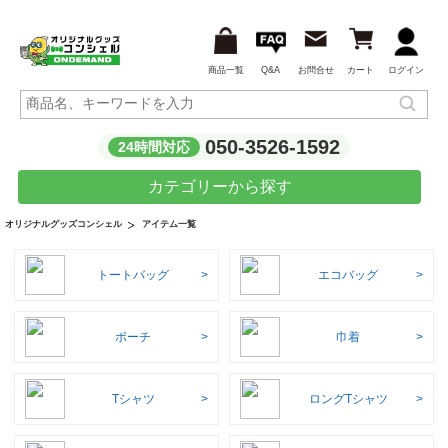
商品一覧
Q&A
お問合せ
カート
ログイン
050-3526-1592
24時間対応
カテゴリーから探す
アイテム一覧
オリジナルグッズコンシェル
トートバッグ
エコバッグ
ポーチ
巾着
Tシャツ
ロングTシャツ