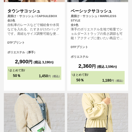
タウンサコッシュ
ベーシックサコッシュ
肩掛け・サコッシュ / CAPSULEBOX
肩掛け・サコッシュ / MARKLESS
全2色
STYLE
自転車のレースなどで補給食や水筒
全3色
などを入れる、たすきがけのバッグ
薄手のポリエステル生地で軽量でシ
です。肩紐もサイズ調整可能な便利
ョルダーストラップの長さ調節も可
機能！ポケット、メインの開口部は
能！アクティブに使いたい商品で
ホックで閉めることが可能です。
す。イベント参加記念品から、物販
DTFプリント
のご利用まで幅広い販促アイテムと
DTFプリント
してご利用いただけます。カラーバ
ポリエステル（厚手）
リエーションは3色ございます。
ポリエステル
2,900
円
(税込 3,190
)
円
2,360
円
(税込 2,596
)
円
\
まとめて割
/
\
まとめて割
/
50％
1,450
円（税込）
50％
1,180
円（税込）