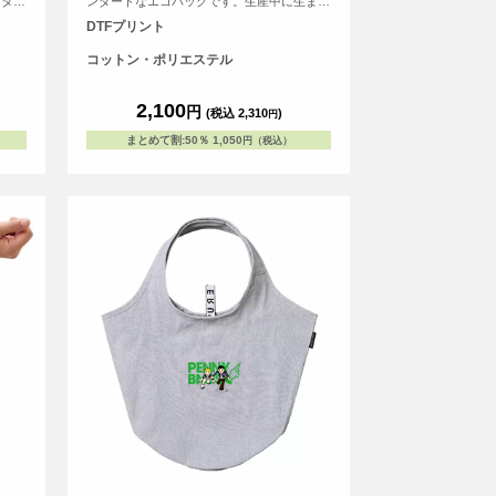
スタン
ンダードなエコバッグです。生産中に生まれ
た生地の端切れを粉砕、再度撚って作ったの
DTFプリント
が再生コットン糸です。 廃棄を生み出さな
い点に加え、既に色が付いた綿くずから作る
コットン・ポリエステル
ので染色する必要もなく、 CO2 の削減・水
の節約にもなる環境に優しい素材です。カラ
ーバリエーションは4色ございます。デザイ
2,100
円
(税込 2,310
)
円
ンをプリントしてオリジナルエコバッグを作
ろう！横マチ付きなので、お弁当などの平置
まとめて割
:
50％
1,050
円（税込）
きもできるタイプです。