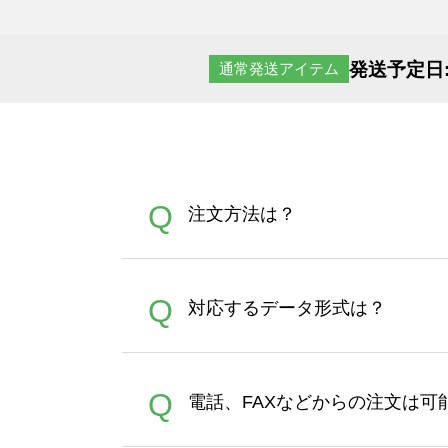
発送予定日
通常発送アイテム
Q
注文方法は？
オンデマンドサービスでは、
A
Q
対応するデータ形式は？
す。 30枚以上やシルク印刷
さい。製作する数量が多けれ
デザインツールで対応している画像ア
A
Q
電話、FAXなどからの注文は可
ズは、20MBです。デジカメ
Illustratorからの直