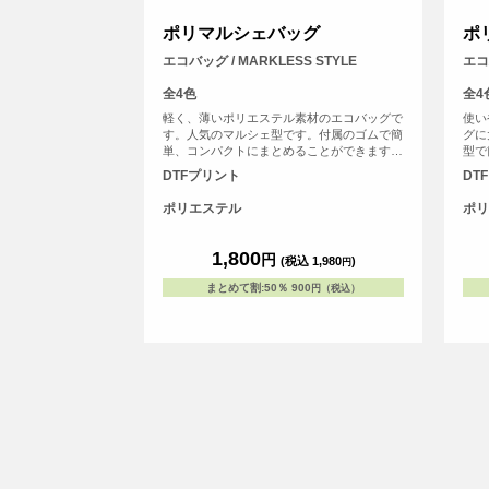
ポリマルシェバッグ
ポ
エコバッグ / MARKLESS STYLE
エコ
全4色
全4
軽く、薄いポリエステル素材のエコバッグで
使い
す。人気のマルシェ型です。付属のゴムで簡
グに
単、コンパクトにまとめることができます。
型で
大ロットや、販促・ノベルティとしても人気
目大
DTFプリント
DT
を集めているエコバッグです。
にも
ンパ
ポリエステル
ポリ
ブバ
なの
1,800
円
(税込 1,980
)
円
まとめて割
:
50％
900
円（税込）