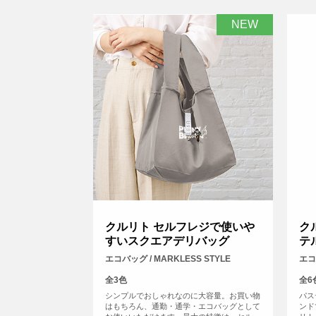
NEW
クルリト セルフレジで使いや
ク
すいスクエアデリバッグ
テ
エコバッグ / MARKLESS STYLE
エコ
全3色
全6
シンプルでおしゃれなのに大容量。お買い物
パス
はもちろん、通勤・通学・エコバッグとして
ンド