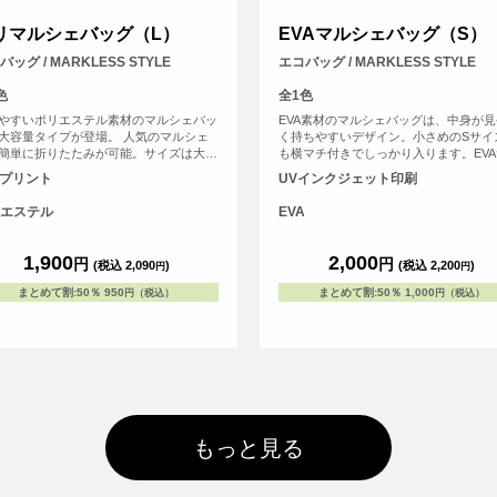
リマルシェバッグ（L）
EVAマルシェバッグ（S）
バッグ / MARKLESS STYLE
エコバッグ / MARKLESS STYLE
色
全1色
やすいポリエステル素材のマルシェバッ
EVA素材のマルシェバッグは、中身が
大容量タイプが登場。 人気のマルシェ
く持ちやすいデザイン。小さめのSサイ
簡単に折りたたみが可能。サイズは大き
も横マチ付きでしっかり入ります。EV
容量のため、スーパーなどの買い込み時
は耐水性や耐紫外線性があり、塩素を
Fプリント
UVインクジェット印刷
使いやすいです。また、折りたたんでコ
焼却してもダイオキシンが発生しない
クトになるので荷物が多いときなどのサ
リサイクルがしやすく環境にも優しい
エステル
EVA
ッグにもおすすめ！ ポリエステル素材
で軽量コンパクト！
1,900
2,000
円
円
(税込 2,090
)
(税込 2,200
)
円
円
まとめて割
:
50％
950
まとめて割
:
50％
1,000
円（税込）
円（税込）
もっと見る