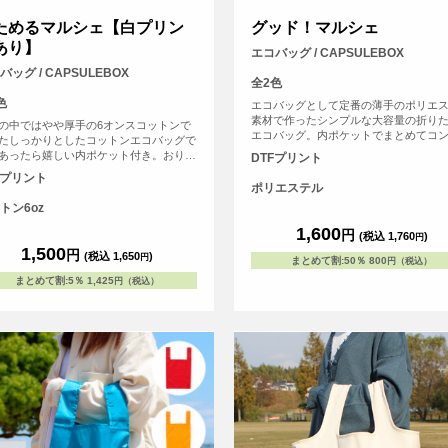
ためるマルシェ【白プリン
グッド！マルシェ
あり】
エコバッグ / CAPSULEBOX
バッグ / CAPSULEBOX
全2色
色
エコバッグとして定番の薄手のポリエ
素材で作ったシンプルな大容量の折り
の中ではやや厚手の6オンスコットンで
エコバッグ。内ポケットでまとめてコ
たしっかりとしたコットンエコバッグで
トに収納が可能で、ポリエステル素材
あったら嬉しい内ポケット付き。おりた
DTFプリント
軽量で折りたたみやすくバッグの中で
で内ポケットに入れればコンパクトにす
Fプリント
らないため人気の高いエコバッグです
とができます。パイピングもあり、とて
ポリエステル
っかりとしたエコバッグです。オリジナ
トン6oz
リントして1枚からフルカラープリント
リジナルエコバッグを作ることができま
1,600
円
(税込 1,760
)
円
（※弊社オリジナルバッグのため、常備
1,500
円
(税込 1,650
)
円
しています）
まとめて割
:
50％
800
円（税込）
まとめて割
:
5％
1,425
円（税込）