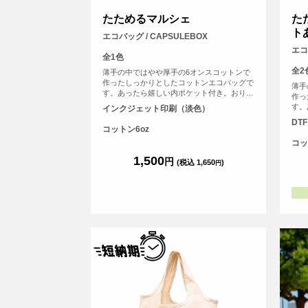
たためるマルシェ
た
ト
エコバッグ / CAPSULEBOX
エコ
全1色
全2
薄手の中ではやや厚手の6オンスコットンで
作ったしっかりとしたコットンエコバッグで
薄手
す。あったら嬉しい内ポケット付き。おりた
作っ
たんで内ポケットに入れればコンパクトにす
す。
インクジェット印刷（淡色）
ることができます。パイピングもあり、とて
たん
DT
もしっかりとしたエコバッグです。オリジナ
るこ
コットン6oz
ルプリントして1枚からフルカラープリント
もし
コッ
でオリジナルエコバッグを作ることができま
ルプ
す！（※弊社オリジナルバッグのため、常備
1,500
でオ
円
(税込 1,650
)
円
在庫しています）
す！
在庫