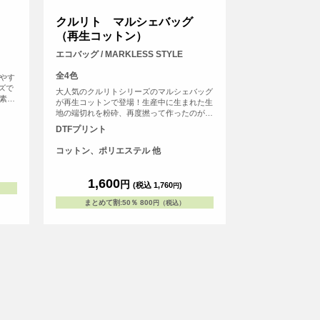
クルリト マルシェバッグ
（再生コットン）
エコバッグ / MARKLESS STYLE
全4色
見やす
ズで
大人気のクルリトシリーズのマルシェバッグ
A素材
が再生コットンで登場！生産中に生まれた生
含まず
地の端切れを粉砕、再度撚って作ったのが再
ため、
生コットン糸です。 廃棄を生み出さない点
DTFプリント
です。
に加え、既に色が付いた綿くずから作るので
染色する必要もなく、 CO2 の削減・水の節
コットン、ポリエステル 他
約にもなる環境に優しい素材です。カラーバ
リエーションは4色ございます。デザインを
プリントしてオリジナルエコバッグを作ろ
1,600
円
(税込 1,760
)
円
う！
まとめて割
:
50％
800
円（税込）