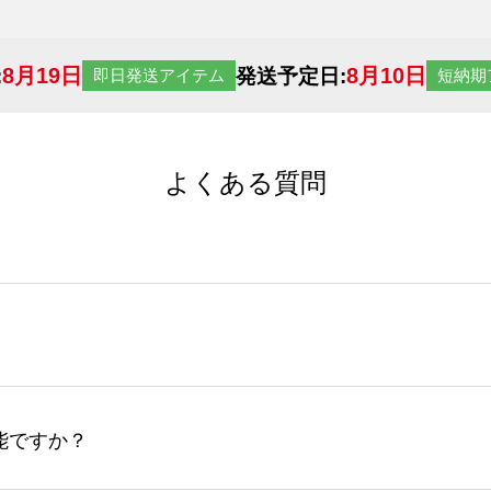
8月19日
8月10日
:
発送予定日:
即日発送アイテム
短納期
よくある質問
サイトからの受注生産にて承っております。デザインツールか
など、大口注文の場合は、サポートが担当する
エコバッグコンシ
ば多いほど、オンデマンドサービスよりも低価格で製作するこ
ップロードできるデータ形式は、JPG / PNG / AI / PS
能ですか？
やスマホで撮影した写真などもアップロード可能です。使用で
接入稿には対応していません。AIで保存し、デザインツールからアップ