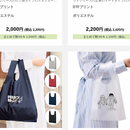
シリーズのレジ袋タイプのスタンダード
リトシリーズの定番のトートタイプの
コバッグです。
ダードなエコバッグです。
Fプリント
DTFプリント
エステル
ポリエステル
2,000
2,200
円
円
(税込 2,200
)
(税込 2,420
)
円
円
まとめて割
:
50％
1,000
まとめて割
:
50％
1,100
円（税込）
円（税込）