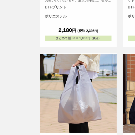
お使いいただけます。最大の特徴は、セルフ
リト
レジでのパッキング作業を劇的にスムーズに
なエ
DTFプリント
DT
するダブルフック構造。レジのバーに合わせ
て掛け方を変えられるため、常に最適な高さ
ポリエステル
ポリ
でバッグを固定できます。しっかりとした素
材感は、毎日のハードな使用にも耐えうる丈
夫さを持ち、広いマチは食品の安定した運搬
2,180
円
(税込 2,398
)
円
をサポート。<br> 「使いやすさ」と「長く
使える安心感」を論理的に追求した、次世代
まとめて割
:
50％
1,090
円（税込）
のエコバッグです。<br> ※お客様の閲覧環
境により、商品の色が実際と異なって見える
場合がございます。