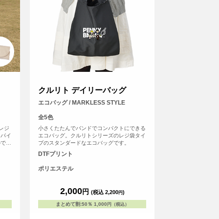
クルリト デイリーバッグ
エコバッグ / MARKLESS STYLE
全5色
レジ
小さくたたんでバンドでコンパクトにできる
らパイ
エコバッグ。クルリトシリーズのレジ袋タイ
ので大
プのスタンダードなエコバッグです。
りま
DTFプリント
たベロ
ッ！コ
ポリエステル
ッグで
2,000
円
(税込 2,200
)
円
まとめて割
:
50％
1,000
円（税込）