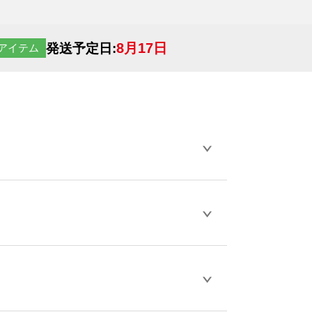
8月17日
発送予定日:
アイテム
らデザインの作成から決済まで完了できま
ェル
や
タンブラーコンシェル
をご利用くだ
とが可能です。
D / PDF 形式になります。データの最大サイ
きない画像はエラーになります。（※
ロードして下さい）