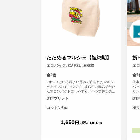
たためるマルシェ【短納期】
折
エコバッグ / CAPSULEBOX
エコ
全2色
全5
6オンスという程よい厚みで作られたマルシ
仕事
ェタイプのエコバッグ。柔らかい厚みでたた
バッ
んでコンパクトにしやすく、かつ丈夫なので
りた
普段のお買い物のエコバッグとして◎通常4
DTFプリント
DT
営業日発送のところを2営業日発送に短縮で
きるサービスになります！
コットン6oz
ポリ
1,650
円
(税込 1,815
)
円