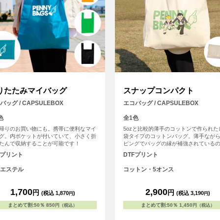
りたたみマイバッグ
スナップコンパクト
バッグ / CAPSULEBOX
エコバッグ / CAPSULEBOX
色
全1色
帰りのお買い物にも。携帯に便利なマイ
5ozと比較的薄手のコットンで作られた
グ。内ポケットが付いていて、小さく折
袋タイプのコットンバッグ。薄手なが
たんで収納することが可能です！
ピングでバッグの縁が補強されている
きさに見合った容量がしっかりと収ま
Fプリント
DTFプリント
す。左右から折りたたみ、裏面に付い
部分をくるっと巻いて、ボタンでパチ
エステル
コットン・5オンス
ンパクトに収納できる機能的なエコバ
す。
1,700
2,900
円
円
(税込 1,870
)
(税込 3,190
)
円
円
まとめて割
:
50％
850
まとめて割
:
50％
1,450
円（税込）
円（税込）