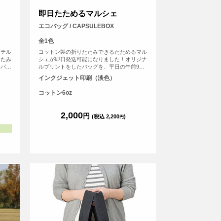
即日たためるマルシェ
エコバッグ / CAPSULEBOX
全1色
ステル
コットン製の折りたたみできるたためるマル
たたみ
シェが即日発送可能になりました！オリジナ
ンパク
ルプリントをしたバッグを、平日の午前9時
のため
までにご注文（決済完了）で、その日に発送
インクジェット印刷（淡色）
かさば
する超短納期サービスです！急なイベント、
。
注文し忘れ、すぐに欲しい！など、時間がな
コットン6oz
い時に便利！もちろんフルカラープリントし
たオリジナルエコバッグが作れます。
2,000
円
(税込 2,200
)
円