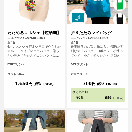
たためるマルシェ【短納期】
折りたたみマイバッグ
エコバッグ / CAPSULEBOX
エコバッグ / CAPSULEBOX
全2色
全5色
6オンスという程よい厚みで作られた
仕事帰りのお買い物にも。携帯に便
マルシェタイプのエコバッグ。柔ら
利なマイバッグ。内ポケットが付い
かい厚みでたたんでコンパクトにし
ていて、小さく折りたたんで収納す
やすく、かつ丈夫なので普段のお買
ることが可能です！
い物のエコバッグとして◎通常4営業
DTFプリント
DTFプリント
日発送のところを2営業日発送に短縮
できるサービスになります！
コットン6oz
ポリエステル
1,650
1,700
円
円
(税込 1,815
)
(税込 1,870
)
円
円
\
まとめて割
/
50％
850
円（税込）