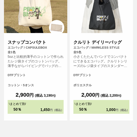
スナップコンパクト
クルリト デイリーバッグ
エコバッグ / CAPSULEBOX
エコバッグ / MARKLESS STYLE
全1色
全5色
5ozと比較的薄手のコットンで作られ
小さくたたんでバンドでコンパクト
たレジ袋タイプのコットンバッグ。
にできるエコバッグ。クルリトシリ
薄手ながらパイピングでバッグの縁
ーズのレジ袋タイプのスタンダード
が補強されているので大きさに見合
なエコバッグです。
った容量がしっかりと収まります。
DTFプリント
DTFプリント
左右から折りたたみ、裏面に付いた
ベロ部分をくるっと巻いて、ボタン
コットン・5オンス
ポリエステル
でパチッ！コンパクトに収納できる
機能的なエコバッグです。
2,900
2,000
円
円
(税込 3,190
)
(税込 2,200
)
円
円
\
まとめて割
/
\
まとめて割
/
50％
50％
1,450
1,000
円（税込）
円（税込）