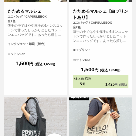
たためるマルシェ
たためるマルシェ【白プリン
エコバッグ / CAPSULEBOX
トあり】
全1色
エコバッグ / CAPSULEBOX
薄手の中ではやや厚手の6オンスコッ
全2色
トンで作ったしっかりとしたコット
薄手の中ではやや厚手の6オンスコッ
ンエコバッグです。あったら嬉しい
トンで作ったしっかりとしたコット
内ポケット付き。おりたたんで内ポ
ンエコバッグです。あったら嬉しい
ケットに入れればコンパクトにする
インクジェット印刷（淡色）
内ポケット付き。おりたたんで内ポ
ことができます。パイピングもあ
ケットに入れればコンパクトにする
DTFプリント
り、とてもしっかりとしたエコバッ
コットン6oz
ことができます。パイピングもあ
グです。オリジナルプリントして1枚
り、とてもしっかりとしたエコバッ
コットン6oz
からフルカラープリントでオリジナ
1,500
円
グです。オリジナルプリントして1枚
(税込 1,650
)
円
ルエコバッグを作ることができま
からフルカラープリントでオリジナ
1,500
円
(税込 1,650
)
す！（※弊社オリジナルバッグのた
円
ルエコバッグを作ることができま
め、常備在庫しています）
す！（※弊社オリジナルバッグのた
\
まとめて割
/
め、常備在庫しています）
5％
1,425
円（税込）