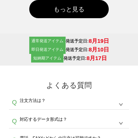
もっと見る
8月19日
発送予定日:
通常発送アイテム
8月10日
発送予定日:
即日発送アイテム
8月17日
発送予定日:
短納期アイテム
よくある質問
注文方法は？
Q
オンデマンドサービスでは、サイトからの受注
A
対応するデータ形式は？
Q
生産にて承っております。デザインツールから
デザインの作成から決済まで完了できます。
デザインツールで対応している画像アップロー
30枚以上やシルク印刷など、大口注文の場合
A