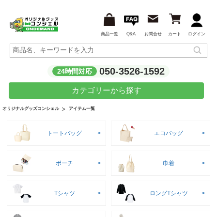
商品一覧
Q&A
お問合せ
カート
ログイン
050-3526-1592
24時間対応
カテゴリーから探す
アイテム一覧
オリジナルグッズコンシェル
トートバッグ
エコバッグ
ポーチ
巾着
Tシャツ
ロングTシャツ