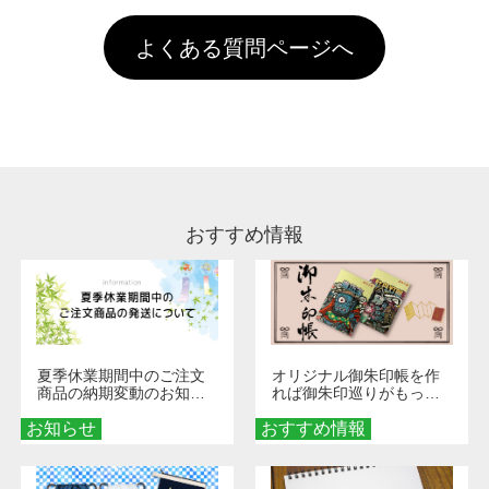
す。「まとめて割」「ポイント」「ランク割
害な性質で、水洗いで落とすことが可能です。
頂いても、ログインがされていなければ、ラン
引」などによるお値引きで4,000円未満になる
お手数ですが、お客様ご自身にて着用前に落と
クにカウントがされません。
よくある質問ページへ
場合は送料がかかりますので、ご注意くださ
していただけますようお願いいたします。※1
い。
通常注文・直送機能でのご注文に関わらず、前
処理剤が残った状態でお届けとなる場合がござ
います。※2 濃色は淡色に比べ処理剤が目立ち
やすく、1回の水洗いでは落ちない場合があり
ます、徐々に軽減されますのでどうかご安心く
ださい。
おすすめ情報
夏季休業期間中のご注文
オリジナル御朱印帳を作
商品の納期変動のお知ら
れば御朱印巡りがもっと
せ
楽しくなる！1冊からオー
お知らせ
おすすめ情報
ダーメイドする魅力と選
び方