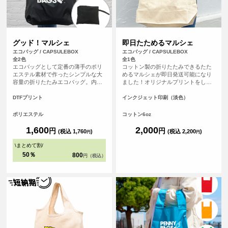
グッド！マルシェ
即日たためるマルシェ
エコバッグ / CAPSULEBOX
エコバッグ / CAPSULEBOX
全2色
全1色
エコバッグとして定番の薄手のポリ
コットン製の折りたたみできるたた
エステル素材で作ったシンプルな大
めるマルシェが即日発送可能になり
容量の折りたたみエコバッグ。内ポ
ました！オリジナルプリントをした
ケットでまとめてコンパクトに収納
バッグを、平日の午前9時までにご注
が可能で、ポリエステル素材のため
文（決済完了）で、その日に発送す
DTFプリント
インクジェット印刷（淡色）
軽量で折りたたみやすくバッグの中
る超短納期サービスです！急なイベ
でかさばらないため人気の高いエコ
ント、注文し忘れ、すぐに欲しい！
ポリエステル
コットン6oz
バッグです。
など、時間がない時に便利！もちろ
んフルカラープリントしたオリジナ
1,600
2,000
円
円
(税込 1,760
)
(税込 2,200
)
円
円
ルエコバッグが作れます。
\
まとめて割
/
50％
800
円（税込）