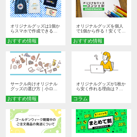
オリジナルグッズは1個か
オリジナルグッズを個人
らスマホで作成できる！
で1個から作る！安くて簡
旅行や遠征がもっと楽し
単なオンデマンド制作の
おすすめ情報
くなる巾着＆ポーチ活用
おすすめ情報
秘訣
術
サークル向けオリジナル
オリジナルグッズが1枚か
グッズの選び方｜小ロッ
ら安く作れる理由は？オ
ト・低予算で団結力を高
ンデマンド印刷の仕組み
おすすめ情報
める秘訣
コラム
とメリットを解説