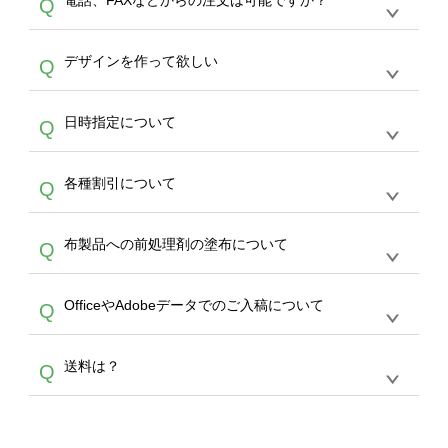
電話、FAXなどからの注文は可能ですか？
Q
ドできるデータ形式は、JPG / PNG / AI / PSD /
は、サポートが担当する
エコバッグコンシェル
PDF 形式になります。データの最大サイズ
や
タンブラーコンシェル
をご利用ください。製
オンデマンドサービスでは、サイトからのご注
は、20MBです。デジカメやスマホで撮影した
作する数量が多ければ多いほど、オンデマンド
A
デザインを作って欲しい
Q
文のみ受け付けております。30個以上のご製
写真などもアップロード可能です。使用できな
サービスよりも低価格で製作することが可能で
作をお考えの方は、サポートが担当する
エコバ
い画像はエラーになります。（※ Illustratorか
す。
うまくデザインができない。印刷するデザイン
ッグコンシェル
や
タンブラーコンシェル
サービ
らの直接入稿には対応していません。AIで保存
A
日時指定について
Q
を作って欲しい。などの場合は、製作数量が
スをご利用頂ければ、電話やFAX、メールなど
し、デザインツールからアップロードして下さ
30個以上であれば、サポート担当が、デザイ
でご注文が可能です。
い）
恐れ入りますが、日時指定は承っておりませ
ン作成のお手伝いをすることが可能です。
エコ
A
各種割引について
Q
ん。発送後18時以降に配送業者・伝票番号を
バッグコンシェル
や
タンブラーコンシェル
サー
メールでお知らせいたしますので、直接配送業
ビスをご利用ください。(※ 30個以下の場合
【まとめて割】5枚以上でご注文枚数に応じて
者にご連絡いただき調整をお願い致します。
は、デザインツールをご利用ください)
A
布製品への前処理剤の塗布について
Q
カート内で自動的に割引(最大50%)が適用され
ます。 【付与ポイント】購入金額の1％が1ポ
【濃色インクジェット印刷による仕上がりの注
イントとして付与され、次回ご注文時に1ポイ
A
OfficeやAdobeデータでのご入稿について
Q
意点（前処理剤）】カラー生地（Tシャツのホ
ント＝1円としてお使いいただけます。ポイン
ワイト、トートバッグのナチュラル、ホワイト
トは発送完了の翌日に付与され、次回ご注文時
各種形式のデータを直接ご入稿することは出来
以外）のプリントは、濃色インクジェット印刷
からご利用頂けます。ポイントの有効期限は一
A
送料は？
Q
ません。いずれのデータも該当デザインのみ画
といって、プリントを定着させるための処理剤
年間です。【会員ランク】過去10カ月のご注
像(JPEG,PNG,GIF,PDF)に変換、またはAdobe
を塗布しており、短納期・低価格で商品をお届
文回数により会員ランク割引(最大5%)が適用
全国一律290円(税抜)です。また4,000円(税抜)
データ(AI,PSD)で保存して頂き、デザインツー
けするため、処理剤は塗布されたままの状態で
されます。※ログインしてからご注文頂いたも
A
以上のご注文で送料無料とさせて頂いておりま
ル上にアップロードをお願い致します。
出荷を行っております。処理剤自体は人体に無
のに限ります。(同じメールアドレスでご注文