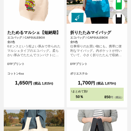
たためるマルシェ【短納期】
折りたたみマイバッグ
エコバッグ / CAPSULEBOX
エコバッグ / CAPSULEBOX
全2色
全5色
6オンスという程よい厚みで作られた
仕事帰りのお買い物にも。携帯に便
マルシェタイプのエコバッグ。柔ら
利なマイバッグ。内ポケットが付い
かい厚みでたたんでコンパクトにし
ていて、小さく折りたたんで収納す
やすく、かつ丈夫なので普段のお買
ることが可能です！
い物のエコバッグとして◎通常4営業
DTFプリント
DTFプリント
日発送のところを2営業日発送に短縮
できるサービスになります！
コットン6oz
ポリエステル
1,650
1,700
円
円
(税込 1,815
)
(税込 1,870
)
円
円
\
まとめて割
/
50％
850
円（税込）