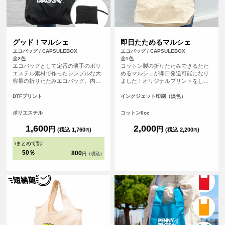
グッド！マルシェ
即日たためるマルシェ
エコバッグ / CAPSULEBOX
エコバッグ / CAPSULEBOX
全2色
全1色
エコバッグとして定番の薄手のポリ
コットン製の折りたたみできるたた
エステル素材で作ったシンプルな大
めるマルシェが即日発送可能になり
容量の折りたたみエコバッグ。内ポ
ました！オリジナルプリントをした
ケットでまとめてコンパクトに収納
バッグを、平日の午前9時までにご注
が可能で、ポリエステル素材のため
文（決済完了）で、その日に発送す
DTFプリント
インクジェット印刷（淡色）
軽量で折りたたみやすくバッグの中
る超短納期サービスです！急なイベ
でかさばらないため人気の高いエコ
ント、注文し忘れ、すぐに欲しい！
ポリエステル
コットン6oz
バッグです。
など、時間がない時に便利！もちろ
んフルカラープリントしたオリジナ
1,600
2,000
円
円
(税込 1,760
)
(税込 2,200
)
円
円
ルエコバッグが作れます。
\
まとめて割
/
50％
800
円（税込）