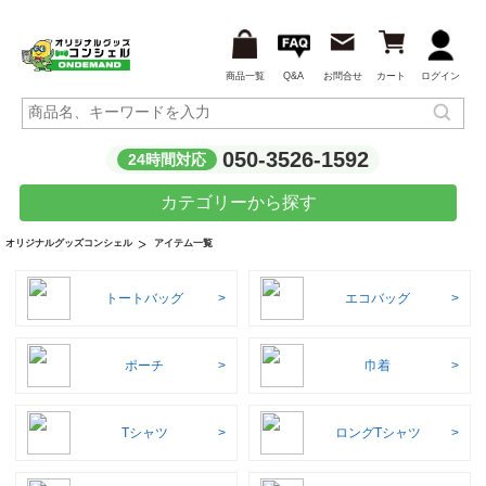
商品一覧
Q&A
お問合せ
カート
ログイン
050-3526-1592
24時間対応
カテゴリーから探す
アイテム一覧
オリジナルグッズコンシェル
トートバッグ
エコバッグ
ポーチ
巾着
Tシャツ
ロングTシャツ