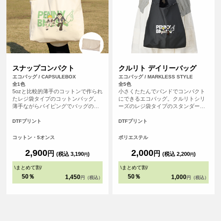
スナップコンパクト
クルリト デイリーバッグ
エコバッグ / CAPSULEBOX
エコバッグ / MARKLESS STYLE
全1色
全5色
5ozと比較的薄手のコットンで作られ
小さくたたんでバンドでコンパクト
たレジ袋タイプのコットンバッグ。
にできるエコバッグ。クルリトシリ
薄手ながらパイピングでバッグの縁
ーズのレジ袋タイプのスタンダード
が補強されているので大きさに見合
なエコバッグです。
った容量がしっかりと収まります。
DTFプリント
DTFプリント
左右から折りたたみ、裏面に付いた
ベロ部分をくるっと巻いて、ボタン
コットン・5オンス
ポリエステル
でパチッ！コンパクトに収納できる
機能的なエコバッグです。
2,900
2,000
円
円
(税込 3,190
)
(税込 2,200
)
円
円
\
まとめて割
/
\
まとめて割
/
50％
50％
1,450
1,000
円（税込）
円（税込）