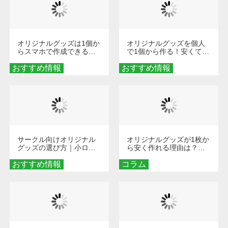
オリジナルグッズは1個か
オリジナルグッズを個人
らスマホで作成できる！
で1個から作る！安くて簡
旅行や遠征がもっと楽し
単なオンデマンド制作の
おすすめ情報
くなる巾着＆ポーチ活用
おすすめ情報
秘訣
術
サークル向けオリジナル
オリジナルグッズが1枚か
グッズの選び方｜小ロッ
ら安く作れる理由は？オ
ト・低予算で団結力を高
ンデマンド印刷の仕組み
おすすめ情報
める秘訣
コラム
とメリットを解説