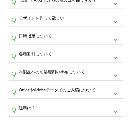
電話、FAXなどからの注文は可能ですか？
Q
ドできるデータ形式は、JPG / PNG / AI / PSD /
は、サポートが担当する
エコバッグコンシェル
PDF 形式になります。データの最大サイズ
や
タンブラーコンシェル
をご利用ください。製
オンデマンドサービスでは、サイトからのご注
は、20MBです。デジカメやスマホで撮影した
作する数量が多ければ多いほど、オンデマンド
A
デザインを作って欲しい
Q
文のみ受け付けております。30個以上のご製
写真などもアップロード可能です。使用できな
サービスよりも低価格で製作することが可能で
作をお考えの方は、サポートが担当する
エコバ
い画像はエラーになります。（※ Illustratorか
す。
うまくデザインができない。印刷するデザイン
ッグコンシェル
や
タンブラーコンシェル
サービ
らの直接入稿には対応していません。AIで保存
A
日時指定について
Q
を作って欲しい。などの場合は、製作数量が
スをご利用頂ければ、電話やFAX、メールなど
し、デザインツールからアップロードして下さ
30個以上であれば、サポート担当が、デザイ
でご注文が可能です。
い）
恐れ入りますが、日時指定は承っておりませ
ン作成のお手伝いをすることが可能です。
エコ
A
各種割引について
Q
ん。発送後18時以降に配送業者・伝票番号を
バッグコンシェル
や
タンブラーコンシェル
サー
メールでお知らせいたしますので、直接配送業
ビスをご利用ください。(※ 30個以下の場合
【まとめて割】5枚以上でご注文枚数に応じて
者にご連絡いただき調整をお願い致します。
は、デザインツールをご利用ください)
A
布製品への前処理剤の塗布について
Q
カート内で自動的に割引(最大50%)が適用され
ます。 【付与ポイント】購入金額の1％が1ポ
【濃色インクジェット印刷による仕上がりの注
イントとして付与され、次回ご注文時に1ポイ
A
OfficeやAdobeデータでのご入稿について
Q
意点（前処理剤）】カラー生地（Tシャツのホ
ント＝1円としてお使いいただけます。ポイン
ワイト、トートバッグのナチュラル、ホワイト
トは発送完了の翌日に付与され、次回ご注文時
各種形式のデータを直接ご入稿することは出来
以外）のプリントは、濃色インクジェット印刷
からご利用頂けます。ポイントの有効期限は一
A
送料は？
Q
ません。いずれのデータも該当デザインのみ画
といって、プリントを定着させるための処理剤
年間です。【会員ランク】過去10カ月のご注
像(JPEG,PNG,GIF,PDF)に変換、またはAdobe
を塗布しており、短納期・低価格で商品をお届
文回数により会員ランク割引(最大5%)が適用
全国一律290円(税抜)です。また4,000円(税抜)
データ(AI,PSD)で保存して頂き、デザインツー
けするため、処理剤は塗布されたままの状態で
されます。※ログインしてからご注文頂いたも
A
以上のご注文で送料無料とさせて頂いておりま
ル上にアップロードをお願い致します。
出荷を行っております。処理剤自体は人体に無
のに限ります。(同じメールアドレスでご注文