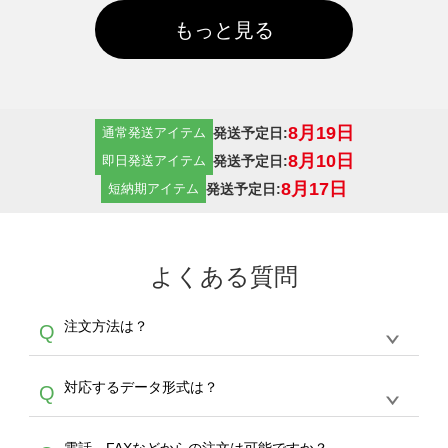
もっと見る
8月19日
発送予定日:
通常発送アイテム
8月10日
発送予定日:
即日発送アイテム
8月17日
発送予定日:
短納期アイテム
よくある質問
注文方法は？
Q
オンデマンドサービスでは、サイトからの受注
A
対応するデータ形式は？
Q
生産にて承っております。デザインツールから
デザインの作成から決済まで完了できます。
デザインツールで対応している画像アップロー
30枚以上やシルク印刷など、大口注文の場合
A