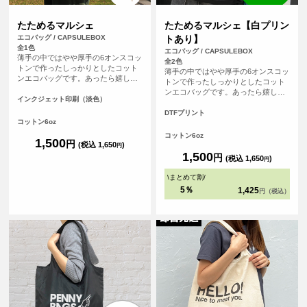
たためるマルシェ
たためるマルシェ【白プリン
エコバッグ / CAPSULEBOX
トあり】
全1色
エコバッグ / CAPSULEBOX
薄手の中ではやや厚手の6オンスコッ
全2色
トンで作ったしっかりとしたコット
薄手の中ではやや厚手の6オンスコッ
ンエコバッグです。あったら嬉しい
トンで作ったしっかりとしたコット
内ポケット付き。おりたたんで内ポ
ンエコバッグです。あったら嬉しい
ケットに入れればコンパクトにする
インクジェット印刷（淡色）
内ポケット付き。おりたたんで内ポ
ことができます。パイピングもあ
ケットに入れればコンパクトにする
DTFプリント
り、とてもしっかりとしたエコバッ
コットン6oz
ことができます。パイピングもあ
グです。オリジナルプリントして1枚
り、とてもしっかりとしたエコバッ
コットン6oz
からフルカラープリントでオリジナ
1,500
円
グです。オリジナルプリントして1枚
(税込 1,650
)
円
ルエコバッグを作ることができま
からフルカラープリントでオリジナ
1,500
円
(税込 1,650
)
す！（※弊社オリジナルバッグのた
円
ルエコバッグを作ることができま
め、常備在庫しています）
す！（※弊社オリジナルバッグのた
\
まとめて割
/
め、常備在庫しています）
5％
1,425
円（税込）