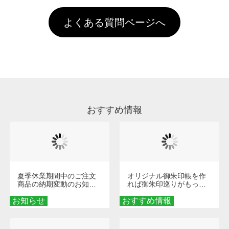
す。「まとめて割」「ポイント」「ランク割
害な性質で、水洗いで落とすことが可能です。
頂いても、ログインがされていなければ、ラン
引」などによるお値引きで4,000円未満になる
お手数ですが、お客様ご自身にて着用前に落と
クにカウントがされません。
よくある質問ページへ
場合は送料がかかりますので、ご注意くださ
していただけますようお願いいたします。※1
い。
通常注文・直送機能でのご注文に関わらず、前
処理剤が残った状態でお届けとなる場合がござ
います。※2 濃色は淡色に比べ処理剤が目立ち
やすく、1回の水洗いでは落ちない場合があり
ます、徐々に軽減されますのでどうかご安心く
ださい。
おすすめ情報
夏季休業期間中のご注文
オリジナル御朱印帳を作
商品の納期変動のお知ら
れば御朱印巡りがもっと
せ
楽しくなる！1冊からオー
お知らせ
おすすめ情報
ダーメイドする魅力と選
び方