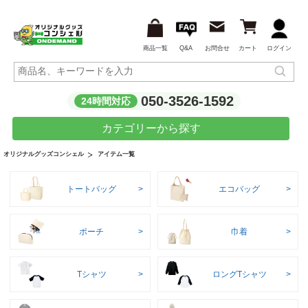
商品一覧
Q&A
お問合せ
カート
ログイン
050-3526-1592
24時間対応
カテゴリーから探す
アイテム一覧
オリジナルグッズコンシェル
トートバッグ
エコバッグ
ポーチ
巾着
Tシャツ
ロングTシャツ