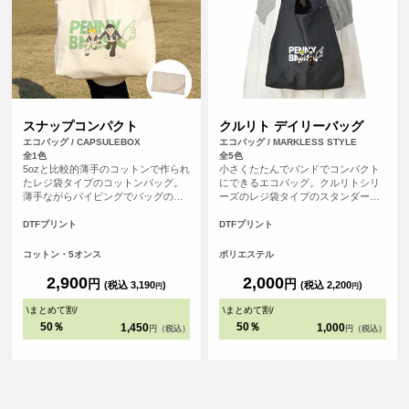
スナップコンパクト
クルリト デイリーバッグ
エコバッグ / CAPSULEBOX
エコバッグ / MARKLESS STYLE
全1色
全5色
5ozと比較的薄手のコットンで作られ
小さくたたんでバンドでコンパクト
たレジ袋タイプのコットンバッグ。
にできるエコバッグ。クルリトシリ
薄手ながらパイピングでバッグの縁
ーズのレジ袋タイプのスタンダード
が補強されているので大きさに見合
なエコバッグです。
った容量がしっかりと収まります。
DTFプリント
DTFプリント
左右から折りたたみ、裏面に付いた
ベロ部分をくるっと巻いて、ボタン
コットン・5オンス
ポリエステル
でパチッ！コンパクトに収納できる
機能的なエコバッグです。
2,900
2,000
円
円
(税込 3,190
)
(税込 2,200
)
円
円
\
まとめて割
/
\
まとめて割
/
50％
50％
1,450
1,000
円（税込）
円（税込）