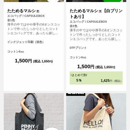
たためるマルシェ
たためるマルシェ【白プリン
エコバッグ / CAPSULEBOX
トあり】
全1色
エコバッグ / CAPSULEBOX
薄手の中ではやや厚手の6オンスコッ
全2色
トンで作ったしっかりとしたコット
薄手の中ではやや厚手の6オンスコッ
ンエコバッグです。あったら嬉しい
トンで作ったしっかりとしたコット
内ポケット付き。おりたたんで内ポ
ンエコバッグです。あったら嬉しい
ケットに入れればコンパクトにする
インクジェット印刷（淡色）
内ポケット付き。おりたたんで内ポ
ことができます。パイピングもあ
ケットに入れればコンパクトにする
DTFプリント
り、とてもしっかりとしたエコバッ
コットン6oz
ことができます。パイピングもあ
グです。オリジナルプリントして1枚
り、とてもしっかりとしたエコバッ
コットン6oz
からフルカラープリントでオリジナ
1,500
円
グです。オリジナルプリントして1枚
(税込 1,650
)
円
ルエコバッグを作ることができま
からフルカラープリントでオリジナ
1,500
円
(税込 1,650
)
す！（※弊社オリジナルバッグのた
円
ルエコバッグを作ることができま
め、常備在庫しています）
す！（※弊社オリジナルバッグのた
\
まとめて割
/
め、常備在庫しています）
5％
1,425
円（税込）