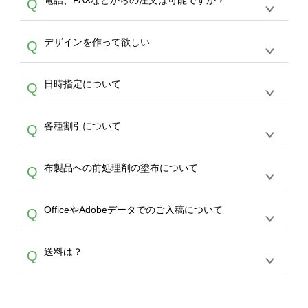
電話、FAXなどからの注文は可能ですか？
Q
ドできるデータ形式は、JPG / PNG / AI / PSD /
は、サポートが担当する
エコバッグコンシェル
PDF 形式になります。データの最大サイズ
や
タンブラーコンシェル
をご利用ください。製
オンデマンドサービスでは、サイトからのご注
は、20MBです。デジカメやスマホで撮影した
作する数量が多ければ多いほど、オンデマンド
A
デザインを作って欲しい
Q
文のみ受け付けております。30個以上のご製
写真などもアップロード可能です。使用できな
サービスよりも低価格で製作することが可能で
作をお考えの方は、サポートが担当する
エコバ
い画像はエラーになります。（※ Illustratorか
す。
うまくデザインができない。印刷するデザイン
ッグコンシェル
や
タンブラーコンシェル
サービ
らの直接入稿には対応していません。AIで保存
A
日時指定について
Q
を作って欲しい。などの場合は、製作数量が
スをご利用頂ければ、電話やFAX、メールなど
し、デザインツールからアップロードして下さ
30個以上であれば、サポート担当が、デザイ
でご注文が可能です。
い）
恐れ入りますが、日時指定は承っておりませ
ン作成のお手伝いをすることが可能です。
エコ
A
各種割引について
Q
ん。発送後18時以降に配送業者・伝票番号を
バッグコンシェル
や
タンブラーコンシェル
サー
メールでお知らせいたしますので、直接配送業
ビスをご利用ください。(※ 30個以下の場合
【まとめて割】5枚以上でご注文枚数に応じて
者にご連絡いただき調整をお願い致します。
は、デザインツールをご利用ください)
A
布製品への前処理剤の塗布について
Q
カート内で自動的に割引(最大50%)が適用され
ます。 【付与ポイント】購入金額の1％が1ポ
【濃色インクジェット印刷による仕上がりの注
イントとして付与され、次回ご注文時に1ポイ
A
OfficeやAdobeデータでのご入稿について
Q
意点（前処理剤）】カラー生地（Tシャツのホ
ント＝1円としてお使いいただけます。ポイン
ワイト、トートバッグのナチュラル、ホワイト
トは発送完了の翌日に付与され、次回ご注文時
各種形式のデータを直接ご入稿することは出来
以外）のプリントは、濃色インクジェット印刷
からご利用頂けます。ポイントの有効期限は一
A
送料は？
Q
ません。いずれのデータも該当デザインのみ画
といって、プリントを定着させるための処理剤
年間です。【会員ランク】過去10カ月のご注
像(JPEG,PNG,GIF,PDF)に変換、またはAdobe
を塗布しており、短納期・低価格で商品をお届
文回数により会員ランク割引(最大5%)が適用
全国一律290円(税抜)です。また4,000円(税抜)
データ(AI,PSD)で保存して頂き、デザインツー
けするため、処理剤は塗布されたままの状態で
されます。※ログインしてからご注文頂いたも
A
以上のご注文で送料無料とさせて頂いておりま
ル上にアップロードをお願い致します。
出荷を行っております。処理剤自体は人体に無
のに限ります。(同じメールアドレスでご注文