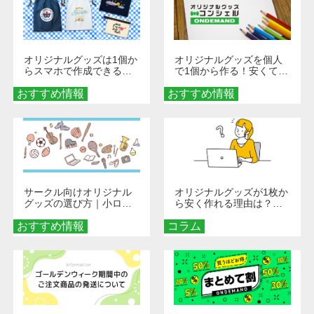
オリジナルグッズは1個か
オリジナルグッズを個人
らスマホで作成できる！
で1個から作る！安くて簡
旅行や遠征がもっと楽し
単なオンデマンド制作の
おすすめ情報
くなる巾着＆ポーチ活用
おすすめ情報
秘訣
術
サークル向けオリジナル
オリジナルグッズが1枚か
グッズの選び方｜小ロッ
ら安く作れる理由は？オ
ト・低予算で団結力を高
ンデマンド印刷の仕組み
おすすめ情報
める秘訣
コラム
とメリットを解説