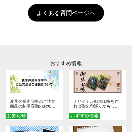
す。「まとめて割」「ポイント」「ランク割
害な性質で、水洗いで落とすことが可能です。
頂いても、ログインがされていなければ、ラン
引」などによるお値引きで4,000円未満になる
お手数ですが、お客様ご自身にて着用前に落と
クにカウントがされません。
よくある質問ページへ
場合は送料がかかりますので、ご注意くださ
していただけますようお願いいたします。※1
い。
通常注文・直送機能でのご注文に関わらず、前
処理剤が残った状態でお届けとなる場合がござ
います。※2 濃色は淡色に比べ処理剤が目立ち
やすく、1回の水洗いでは落ちない場合があり
ます、徐々に軽減されますのでどうかご安心く
ださい。
おすすめ情報
夏季休業期間中のご注文
オリジナル御朱印帳を作
商品の納期変動のお知ら
れば御朱印巡りがもっと
せ
楽しくなる！1冊からオー
お知らせ
おすすめ情報
ダーメイドする魅力と選
び方