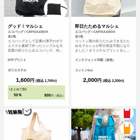
グッド！マルシェ
即日たためるマルシェ
エコバッグ / CAPSULEBOX
エコバッグ / CAPSULEBOX
全2色
全1色
エコバッグとして定番の薄手のポリ
コットン製の折りたたみできるたた
エステル素材で作ったシンプルな大
めるマルシェが即日発送可能になり
容量の折りたたみエコバッグ。内ポ
ました！オリジナルプリントをした
ケットでまとめてコンパクトに収納
バッグを、平日の午前9時までにご注
が可能で、ポリエステル素材のため
文（決済完了）で、その日に発送す
DTFプリント
インクジェット印刷（淡色）
軽量で折りたたみやすくバッグの中
る超短納期サービスです！急なイベ
でかさばらないため人気の高いエコ
ント、注文し忘れ、すぐに欲しい！
ポリエステル
コットン6oz
バッグです。
など、時間がない時に便利！もちろ
んフルカラープリントしたオリジナ
1,600
2,000
円
円
(税込 1,760
)
(税込 2,200
)
円
円
ルエコバッグが作れます。
\
まとめて割
/
50％
800
円（税込）