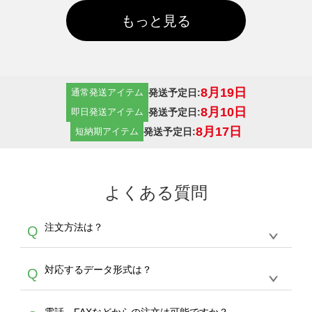
もっと見る
8月19日
発送予定日:
通常発送アイテム
8月10日
発送予定日:
即日発送アイテム
8月17日
発送予定日:
短納期アイテム
よくある質問
注文方法は？
Q
オンデマンドサービスでは、サイトからの受注
A
対応するデータ形式は？
Q
生産にて承っております。デザインツールから
デザインの作成から決済まで完了できます。
デザインツールで対応している画像アップロー
30枚以上やシルク印刷など、大口注文の場合
A