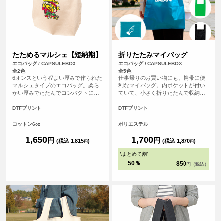
たためるマルシェ【短納期】
折りたたみマイバッグ
エコバッグ / CAPSULEBOX
エコバッグ / CAPSULEBOX
全2色
全5色
6オンスという程よい厚みで作られた
仕事帰りのお買い物にも。携帯に便
マルシェタイプのエコバッグ。柔ら
利なマイバッグ。内ポケットが付い
かい厚みでたたんでコンパクトにし
ていて、小さく折りたたんで収納す
やすく、かつ丈夫なので普段のお買
ることが可能です！
い物のエコバッグとして◎通常4営業
DTFプリント
DTFプリント
日発送のところを2営業日発送に短縮
できるサービスになります！
コットン6oz
ポリエステル
1,650
1,700
円
円
(税込 1,815
)
(税込 1,870
)
円
円
\
まとめて割
/
50％
850
円（税込）