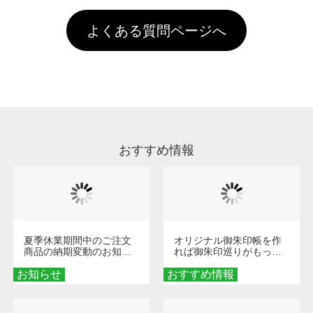
す。「まとめて割」「ポイント」「ランク割
害な性質で、水洗いで落とすことが可能です。
頂いても、ログインがされていなければ、ラン
引」などによるお値引きで4,000円未満になる
お手数ですが、お客様ご自身にて着用前に落と
クにカウントがされません。
よくある質問ページへ
場合は送料がかかりますので、ご注意くださ
していただけますようお願いいたします。※1
い。
通常注文・直送機能でのご注文に関わらず、前
処理剤が残った状態でお届けとなる場合がござ
います。※2 濃色は淡色に比べ処理剤が目立ち
やすく、1回の水洗いでは落ちない場合があり
ます、徐々に軽減されますのでどうかご安心く
ださい。
おすすめ情報
夏季休業期間中のご注文
オリジナル御朱印帳を作
商品の納期変動のお知ら
れば御朱印巡りがもっと
せ
楽しくなる！1冊からオー
お知らせ
おすすめ情報
ダーメイドする魅力と選
び方