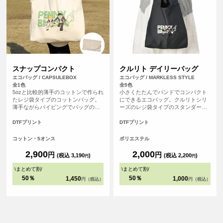
スナップコンパクト
クルリト デイリーバッグ
エコバッグ / CAPSULEBOX
エコバッグ / MARKLESS STYLE
全1色
全5色
5ozと比較的薄手のコットンで作られ
小さくたたんでバンドでコンパクト
たレジ袋タイプのコットンバッグ。
にできるエコバッグ。クルリトシリ
薄手ながらパイピングでバッグの縁
ーズのレジ袋タイプのスタンダード
が補強されているので大きさに見合
なエコバッグです。
った容量がしっかりと収まります。
DTFプリント
DTFプリント
左右から折りたたみ、裏面に付いた
ベロ部分をくるっと巻いて、ボタン
コットン・5オンス
ポリエステル
でパチッ！コンパクトに収納できる
機能的なエコバッグです。
2,900
2,000
円
円
(税込 3,190
)
(税込 2,200
)
円
円
\
まとめて割
/
\
まとめて割
/
50％
50％
1,450
1,000
円（税込）
円（税込）