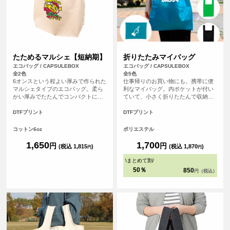
たためるマルシェ【短納期】
折りたたみマイバッグ
エコバッグ / CAPSULEBOX
エコバッグ / CAPSULEBOX
全2色
全5色
6オンスという程よい厚みで作られた
仕事帰りのお買い物にも。携帯に便
マルシェタイプのエコバッグ。柔ら
利なマイバッグ。内ポケットが付い
かい厚みでたたんでコンパクトにし
ていて、小さく折りたたんで収納す
やすく、かつ丈夫なので普段のお買
ることが可能です！
い物のエコバッグとして◎通常4営業
DTFプリント
DTFプリント
日発送のところを2営業日発送に短縮
できるサービスになります！
コットン6oz
ポリエステル
1,650
1,700
円
円
(税込 1,815
)
(税込 1,870
)
円
円
\
まとめて割
/
50％
850
円（税込）