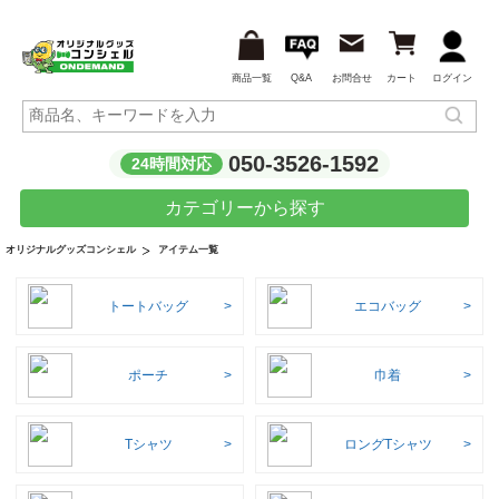
商品一覧
Q&A
お問合せ
カート
ログイン
050-3526-1592
24時間対応
カテゴリーから探す
アイテム一覧
オリジナルグッズコンシェル
トートバッグ
エコバッグ
ポーチ
巾着
Tシャツ
ロングTシャツ