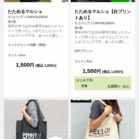
たためるマルシェ
たためるマルシェ【白プリン
エコバッグ / CAPSULEBOX
トあり】
全1色
エコバッグ / CAPSULEBOX
薄手の中ではやや厚手の6オンスコッ
全2色
トンで作ったしっかりとしたコット
薄手の中ではやや厚手の6オンスコッ
ンエコバッグです。あったら嬉しい
トンで作ったしっかりとしたコット
内ポケット付き。おりたたんで内ポ
ンエコバッグです。あったら嬉しい
ケットに入れればコンパクトにする
インクジェット印刷（淡色）
内ポケット付き。おりたたんで内ポ
ことができます。パイピングもあ
ケットに入れればコンパクトにする
DTFプリント
り、とてもしっかりとしたエコバッ
コットン6oz
ことができます。パイピングもあ
グです。オリジナルプリントして1枚
り、とてもしっかりとしたエコバッ
コットン6oz
からフルカラープリントでオリジナ
1,500
円
グです。オリジナルプリントして1枚
(税込 1,650
)
円
ルエコバッグを作ることができま
からフルカラープリントでオリジナ
1,500
円
(税込 1,650
)
す！（※弊社オリジナルバッグのた
円
ルエコバッグを作ることができま
め、常備在庫しています）
す！（※弊社オリジナルバッグのた
\
まとめて割
/
め、常備在庫しています）
5％
1,425
円（税込）