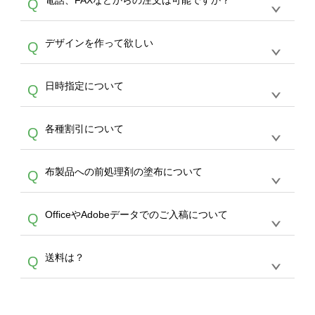
電話、FAXなどからの注文は可能ですか？
Q
ドできるデータ形式は、JPG / PNG / AI / PSD /
は、サポートが担当する
エコバッグコンシェル
PDF 形式になります。データの最大サイズ
や
タンブラーコンシェル
をご利用ください。製
オンデマンドサービスでは、サイトからのご注
は、20MBです。デジカメやスマホで撮影した
作する数量が多ければ多いほど、オンデマンド
A
デザインを作って欲しい
Q
文のみ受け付けております。30個以上のご製
写真などもアップロード可能です。使用できな
サービスよりも低価格で製作することが可能で
作をお考えの方は、サポートが担当する
エコバ
い画像はエラーになります。（※ Illustratorか
す。
うまくデザインができない。印刷するデザイン
ッグコンシェル
や
タンブラーコンシェル
サービ
らの直接入稿には対応していません。AIで保存
A
日時指定について
Q
を作って欲しい。などの場合は、製作数量が
スをご利用頂ければ、電話やFAX、メールなど
し、デザインツールからアップロードして下さ
30個以上であれば、サポート担当が、デザイ
でご注文が可能です。
い）
恐れ入りますが、日時指定は承っておりませ
ン作成のお手伝いをすることが可能です。
エコ
A
各種割引について
Q
ん。発送後18時以降に配送業者・伝票番号を
バッグコンシェル
や
タンブラーコンシェル
サー
メールでお知らせいたしますので、直接配送業
ビスをご利用ください。(※ 30個以下の場合
【まとめて割】5枚以上でご注文枚数に応じて
者にご連絡いただき調整をお願い致します。
は、デザインツールをご利用ください)
A
布製品への前処理剤の塗布について
Q
カート内で自動的に割引(最大50%)が適用され
ます。 【付与ポイント】購入金額の1％が1ポ
【濃色インクジェット印刷による仕上がりの注
イントとして付与され、次回ご注文時に1ポイ
A
OfficeやAdobeデータでのご入稿について
Q
意点（前処理剤）】カラー生地（Tシャツのホ
ント＝1円としてお使いいただけます。ポイン
ワイト、トートバッグのナチュラル、ホワイト
トは発送完了の翌日に付与され、次回ご注文時
各種形式のデータを直接ご入稿することは出来
以外）のプリントは、濃色インクジェット印刷
からご利用頂けます。ポイントの有効期限は一
A
送料は？
Q
ません。いずれのデータも該当デザインのみ画
といって、プリントを定着させるための処理剤
年間です。【会員ランク】過去10カ月のご注
像(JPEG,PNG,GIF,PDF)に変換、またはAdobe
を塗布しており、短納期・低価格で商品をお届
文回数により会員ランク割引(最大5%)が適用
全国一律290円(税抜)です。また4,000円(税抜)
データ(AI,PSD)で保存して頂き、デザインツー
けするため、処理剤は塗布されたままの状態で
されます。※ログインしてからご注文頂いたも
A
以上のご注文で送料無料とさせて頂いておりま
ル上にアップロードをお願い致します。
出荷を行っております。処理剤自体は人体に無
のに限ります。(同じメールアドレスでご注文