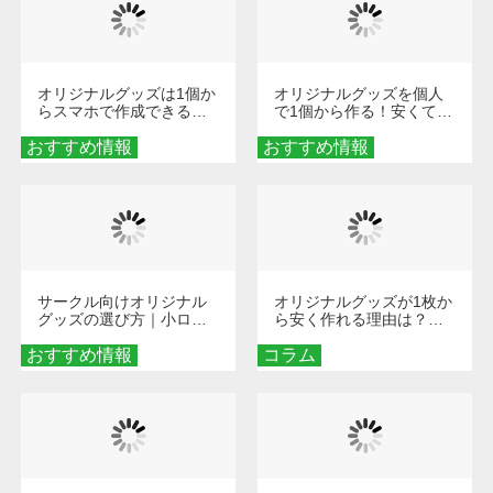
オリジナルグッズは1個か
オリジナルグッズを個人
らスマホで作成できる！
で1個から作る！安くて簡
旅行や遠征がもっと楽し
単なオンデマンド制作の
おすすめ情報
くなる巾着＆ポーチ活用
おすすめ情報
秘訣
術
サークル向けオリジナル
オリジナルグッズが1枚か
グッズの選び方｜小ロッ
ら安く作れる理由は？オ
ト・低予算で団結力を高
ンデマンド印刷の仕組み
おすすめ情報
める秘訣
コラム
とメリットを解説