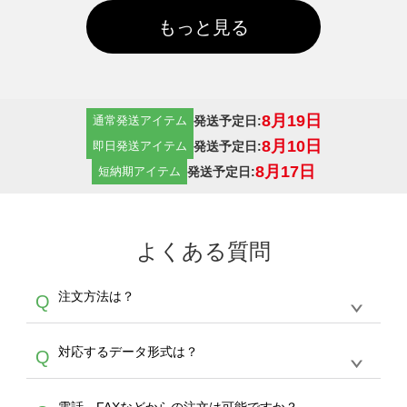
もっと見る
8月19日
発送予定日:
通常発送アイテム
8月10日
発送予定日:
即日発送アイテム
8月17日
発送予定日:
短納期アイテム
よくある質問
注文方法は？
Q
オンデマンドサービスでは、サイトからの受注
A
対応するデータ形式は？
Q
生産にて承っております。デザインツールから
デザインの作成から決済まで完了できます。
デザインツールで対応している画像アップロー
30枚以上やシルク印刷など、大口注文の場合
A