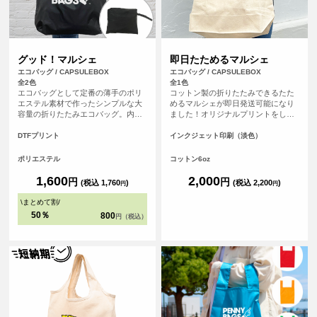
グッド！マルシェ
即日たためるマルシェ
エコバッグ / CAPSULEBOX
エコバッグ / CAPSULEBOX
全2色
全1色
エコバッグとして定番の薄手のポリ
コットン製の折りたたみできるたた
エステル素材で作ったシンプルな大
めるマルシェが即日発送可能になり
容量の折りたたみエコバッグ。内ポ
ました！オリジナルプリントをした
ケットでまとめてコンパクトに収納
バッグを、平日の午前9時までにご注
が可能で、ポリエステル素材のため
文（決済完了）で、その日に発送す
DTFプリント
インクジェット印刷（淡色）
軽量で折りたたみやすくバッグの中
る超短納期サービスです！急なイベ
でかさばらないため人気の高いエコ
ント、注文し忘れ、すぐに欲しい！
ポリエステル
コットン6oz
バッグです。
など、時間がない時に便利！もちろ
んフルカラープリントしたオリジナ
1,600
2,000
円
円
(税込 1,760
)
(税込 2,200
)
円
円
ルエコバッグが作れます。
\
まとめて割
/
50％
800
円（税込）