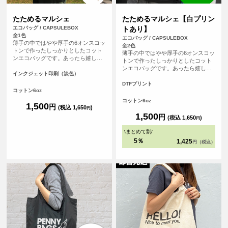
たためるマルシェ
たためるマルシェ【白プリン
エコバッグ / CAPSULEBOX
トあり】
全1色
エコバッグ / CAPSULEBOX
薄手の中ではやや厚手の6オンスコッ
全2色
トンで作ったしっかりとしたコット
薄手の中ではやや厚手の6オンスコッ
ンエコバッグです。あったら嬉しい
トンで作ったしっかりとしたコット
内ポケット付き。おりたたんで内ポ
ンエコバッグです。あったら嬉しい
ケットに入れればコンパクトにする
インクジェット印刷（淡色）
内ポケット付き。おりたたんで内ポ
ことができます。パイピングもあ
ケットに入れればコンパクトにする
DTFプリント
り、とてもしっかりとしたエコバッ
コットン6oz
ことができます。パイピングもあ
グです。オリジナルプリントして1枚
り、とてもしっかりとしたエコバッ
コットン6oz
からフルカラープリントでオリジナ
1,500
円
グです。オリジナルプリントして1枚
(税込 1,650
)
円
ルエコバッグを作ることができま
からフルカラープリントでオリジナ
1,500
円
(税込 1,650
)
す！（※弊社オリジナルバッグのた
円
ルエコバッグを作ることができま
め、常備在庫しています）
す！（※弊社オリジナルバッグのた
\
まとめて割
/
め、常備在庫しています）
5％
1,425
円（税込）