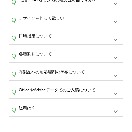
電話、FAXなどからの注文は可能ですか？
Q
ドできるデータ形式は、JPG / PNG / AI / PSD /
は、サポートが担当する
エコバッグコンシェル
PDF 形式になります。データの最大サイズ
や
タンブラーコンシェル
をご利用ください。製
オンデマンドサービスでは、サイトからのご注
は、20MBです。デジカメやスマホで撮影した
作する数量が多ければ多いほど、オンデマンド
A
デザインを作って欲しい
Q
文のみ受け付けております。30個以上のご製
写真などもアップロード可能です。使用できな
サービスよりも低価格で製作することが可能で
作をお考えの方は、サポートが担当する
エコバ
い画像はエラーになります。（※ Illustratorか
す。
うまくデザインができない。印刷するデザイン
ッグコンシェル
や
タンブラーコンシェル
サービ
らの直接入稿には対応していません。AIで保存
A
日時指定について
Q
を作って欲しい。などの場合は、製作数量が
スをご利用頂ければ、電話やFAX、メールなど
し、デザインツールからアップロードして下さ
30個以上であれば、サポート担当が、デザイ
でご注文が可能です。
い）
恐れ入りますが、日時指定は承っておりませ
ン作成のお手伝いをすることが可能です。
エコ
A
各種割引について
Q
ん。発送後18時以降に配送業者・伝票番号を
バッグコンシェル
や
タンブラーコンシェル
サー
メールでお知らせいたしますので、直接配送業
ビスをご利用ください。(※ 30個以下の場合
【まとめて割】5枚以上でご注文枚数に応じて
者にご連絡いただき調整をお願い致します。
は、デザインツールをご利用ください)
A
布製品への前処理剤の塗布について
Q
カート内で自動的に割引(最大50%)が適用され
ます。 【付与ポイント】購入金額の1％が1ポ
【濃色インクジェット印刷による仕上がりの注
イントとして付与され、次回ご注文時に1ポイ
A
OfficeやAdobeデータでのご入稿について
Q
意点（前処理剤）】カラー生地（Tシャツのホ
ント＝1円としてお使いいただけます。ポイン
ワイト、トートバッグのナチュラル、ホワイト
トは発送完了の翌日に付与され、次回ご注文時
各種形式のデータを直接ご入稿することは出来
以外）のプリントは、濃色インクジェット印刷
からご利用頂けます。ポイントの有効期限は一
A
送料は？
Q
ません。いずれのデータも該当デザインのみ画
といって、プリントを定着させるための処理剤
年間です。【会員ランク】過去10カ月のご注
像(JPEG,PNG,GIF,PDF)に変換、またはAdobe
を塗布しており、短納期・低価格で商品をお届
文回数により会員ランク割引(最大5%)が適用
全国一律290円(税抜)です。また4,000円(税抜)
データ(AI,PSD)で保存して頂き、デザインツー
けするため、処理剤は塗布されたままの状態で
されます。※ログインしてからご注文頂いたも
A
以上のご注文で送料無料とさせて頂いておりま
ル上にアップロードをお願い致します。
出荷を行っております。処理剤自体は人体に無
のに限ります。(同じメールアドレスでご注文