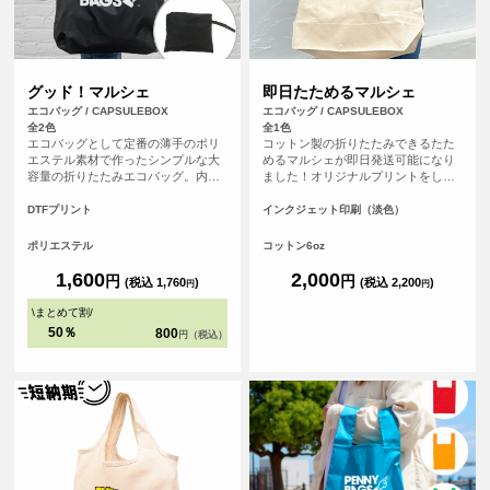
グッド！マルシェ
即日たためるマルシェ
エコバッグ / CAPSULEBOX
エコバッグ / CAPSULEBOX
全2色
全1色
エコバッグとして定番の薄手のポリ
コットン製の折りたたみできるたた
エステル素材で作ったシンプルな大
めるマルシェが即日発送可能になり
容量の折りたたみエコバッグ。内ポ
ました！オリジナルプリントをした
ケットでまとめてコンパクトに収納
バッグを、平日の午前9時までにご注
が可能で、ポリエステル素材のため
文（決済完了）で、その日に発送す
DTFプリント
インクジェット印刷（淡色）
軽量で折りたたみやすくバッグの中
る超短納期サービスです！急なイベ
でかさばらないため人気の高いエコ
ント、注文し忘れ、すぐに欲しい！
ポリエステル
コットン6oz
バッグです。
など、時間がない時に便利！もちろ
んフルカラープリントしたオリジナ
1,600
2,000
円
円
(税込 1,760
)
(税込 2,200
)
円
円
ルエコバッグが作れます。
\
まとめて割
/
50％
800
円（税込）