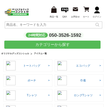
商品一覧
Q&A
お問合せ
カート
ログイン
050-3526-1592
24時間対応
カテゴリーから探す
アイテム一覧
オリジナルグッズコンシェル
トートバッグ
エコバッグ
ポーチ
巾着
Tシャツ
ロングTシャツ