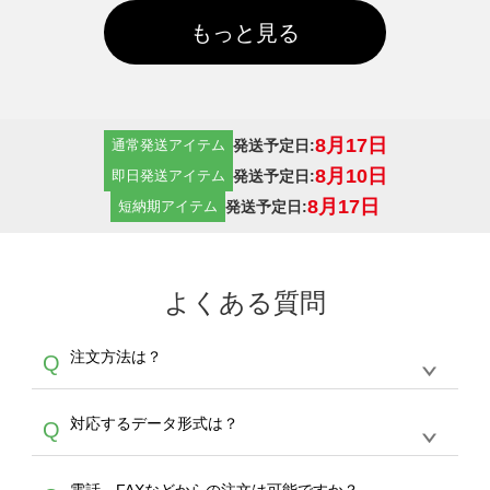
もっと見る
8月17日
発送予定日:
通常発送アイテム
8月10日
発送予定日:
即日発送アイテム
8月17日
発送予定日:
短納期アイテム
よくある質問
注文方法は？
Q
オンデマンドサービスでは、サイトからの受注
A
対応するデータ形式は？
Q
生産にて承っております。デザインツールから
デザインの作成から決済まで完了できます。
デザインツールで対応している画像アップロー
30枚以上やシルク印刷など、大口注文の場合
A