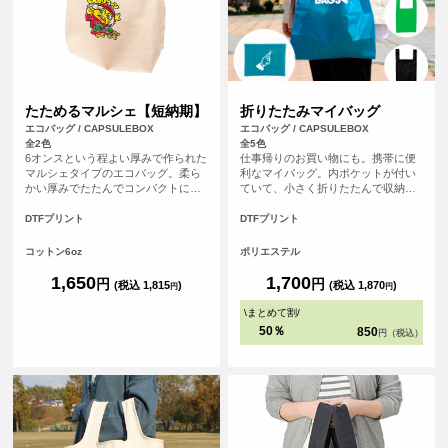
たためるマルシェ【短納期】
折りたたみマイバッグ
エコバッグ / CAPSULEBOX
エコバッグ / CAPSULEBOX
全2色
全5色
6オンスという程よい厚みで作られた
仕事帰りのお買い物にも。携帯に便
マルシェタイプのエコバッグ。柔ら
利なマイバッグ。内ポケットが付い
かい厚みでたたんでコンパクトにし
ていて、小さく折りたたんで収納す
やすく、かつ丈夫なので普段のお買
ることが可能です！
い物のエコバッグとして◎通常4営業
DTFプリント
DTFプリント
日発送のところを2営業日発送に短縮
できるサービスになります！
コットン6oz
ポリエステル
1,650
1,700
円
円
(税込 1,815
)
(税込 1,870
)
円
円
\
まとめて割
/
50％
850
円（税込）