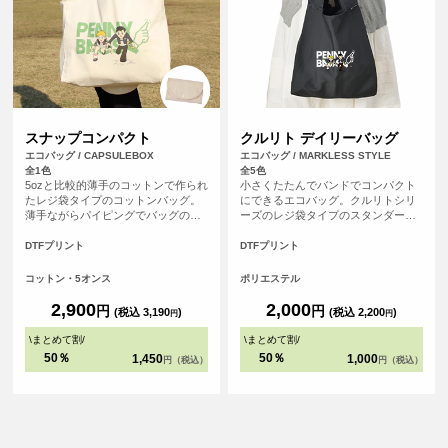
スナップコンパクト
クルリト デイリーバッグ
エコバッグ / CAPSULEBOX
エコバッグ / MARKLESS STYLE
全1色
全5色
5ozと比較的薄手のコットンで作られ
小さくたたんでバンドでコンパクト
たレジ袋タイプのコットンバッグ。
にできるエコバッグ。クルリトシリ
薄手ながらパイピングでバッグの縁
ーズのレジ袋タイプのスタンダード
が補強されているので大きさに見合
なエコバッグです。
った容量がしっかりと収まります。
DTFプリント
DTFプリント
左右から折りたたみ、裏面に付いた
ベロ部分をくるっと巻いて、ボタン
コットン・5オンス
ポリエステル
でパチッ！コンパクトに収納できる
機能的なエコバッグです。
2,900
2,000
円
円
(税込 3,190
)
(税込 2,200
)
円
円
\
まとめて割
/
\
まとめて割
/
50％
50％
1,450
1,000
円（税込）
円（税込）