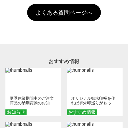
す。「まとめて割」「ポイント」「ランク割
害な性質で、水洗いで落とすことが可能です。
頂いても、ログインがされていなければ、ラン
引」などによるお値引きで4,000円未満になる
お手数ですが、お客様ご自身にて着用前に落と
クにカウントがされません。
よくある質問ページへ
場合は送料がかかりますので、ご注意くださ
していただけますようお願いいたします。※1
い。
通常注文・直送機能でのご注文に関わらず、前
処理剤が残った状態でお届けとなる場合がござ
います。※2 濃色は淡色に比べ処理剤が目立ち
やすく、1回の水洗いでは落ちない場合があり
ます、徐々に軽減されますのでどうかご安心く
ださい。
おすすめ情報
夏季休業期間中のご注文
オリジナル御朱印帳を作
商品の納期変動のお知ら
れば御朱印巡りがもっと
せ
楽しくなる！1冊からオー
お知らせ
おすすめ情報
ダーメイドする魅力と選
び方