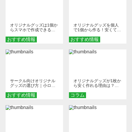
オリジナルグッズは1個か
オリジナルグッズを個人
らスマホで作成できる！
で1個から作る！安くて簡
旅行や遠征がもっと楽し
単なオンデマンド制作の
おすすめ情報
くなる巾着＆ポーチ活用
おすすめ情報
秘訣
術
サークル向けオリジナル
オリジナルグッズが1枚か
グッズの選び方｜小ロッ
ら安く作れる理由は？オ
ト・低予算で団結力を高
ンデマンド印刷の仕組み
おすすめ情報
める秘訣
コラム
とメリットを解説