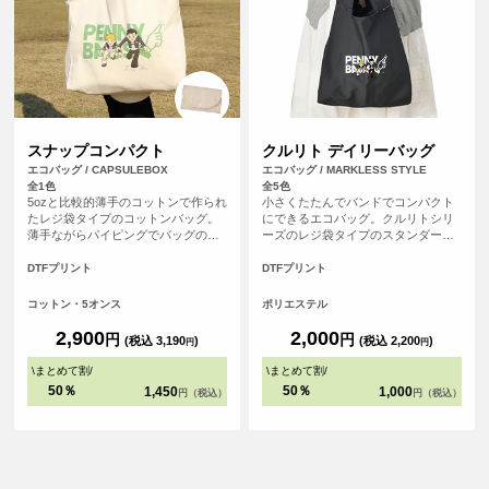
スナップコンパクト
クルリト デイリーバッグ
エコバッグ / CAPSULEBOX
エコバッグ / MARKLESS STYLE
全1色
全5色
5ozと比較的薄手のコットンで作られ
小さくたたんでバンドでコンパクト
たレジ袋タイプのコットンバッグ。
にできるエコバッグ。クルリトシリ
薄手ながらパイピングでバッグの縁
ーズのレジ袋タイプのスタンダード
が補強されているので大きさに見合
なエコバッグです。
った容量がしっかりと収まります。
DTFプリント
DTFプリント
左右から折りたたみ、裏面に付いた
ベロ部分をくるっと巻いて、ボタン
コットン・5オンス
ポリエステル
でパチッ！コンパクトに収納できる
機能的なエコバッグです。
2,900
2,000
円
円
(税込 3,190
)
(税込 2,200
)
円
円
\
まとめて割
/
\
まとめて割
/
50％
50％
1,450
1,000
円（税込）
円（税込）