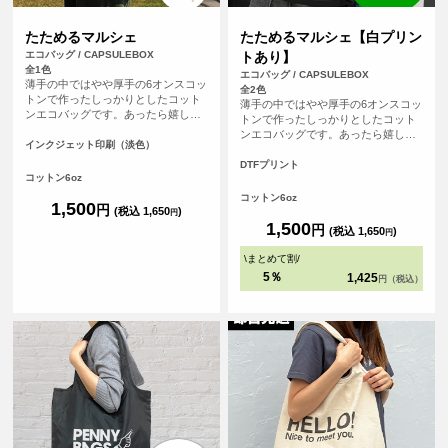
たためるマルシェ
たためるマルシェ【白プリン
エコバッグ / CAPSULEBOX
トあり】
全1色
エコバッグ / CAPSULEBOX
薄手の中ではやや厚手の6オンスコッ
全2色
トンで作ったしっかりとしたコット
薄手の中ではやや厚手の6オンスコッ
ンエコバッグです。あったら嬉しい
トンで作ったしっかりとしたコット
内ポケット付き。おりたたんで内ポ
ンエコバッグです。あったら嬉しい
ケットに入れればコンパクトにする
インクジェット印刷（淡色）
内ポケット付き。おりたたんで内ポ
ことができます。パイピングもあ
ケットに入れればコンパクトにする
DTFプリント
り、とてもしっかりとしたエコバッ
コットン6oz
ことができます。パイピングもあ
グです。オリジナルプリントして1枚
り、とてもしっかりとしたエコバッ
コットン6oz
からフルカラープリントでオリジナ
1,500
円
グです。オリジナルプリントして1枚
(税込 1,650
)
円
ルエコバッグを作ることができま
からフルカラープリントでオリジナ
1,500
円
(税込 1,650
)
す！（※弊社オリジナルバッグのた
円
ルエコバッグを作ることができま
め、常備在庫しています）
す！（※弊社オリジナルバッグのた
\
まとめて割
/
め、常備在庫しています）
5％
1,425
円（税込）