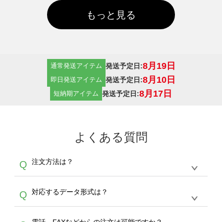
もっと見る
8月19日
発送予定日:
通常発送アイテム
8月10日
発送予定日:
即日発送アイテム
8月17日
発送予定日:
短納期アイテム
よくある質問
注文方法は？
Q
オンデマンドサービスでは、サイトからの受注
A
対応するデータ形式は？
Q
生産にて承っております。デザインツールから
デザインの作成から決済まで完了できます。
デザインツールで対応している画像アップロー
30枚以上やシルク印刷など、大口注文の場合
A