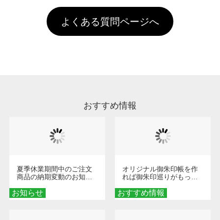
す。「まとめて割」「ポイント」「ランク割
害な性質で、水洗いで落とすことが可能です。
頂いても、ログインがされていなければ、ラン
引」などによるお値引きで4,000円未満になる
お手数ですが、お客様ご自身にて着用前に落と
クにカウントがされません。
よくある質問ページへ
場合は送料がかかりますので、ご注意くださ
していただけますようお願いいたします。※1
い。
通常注文・直送機能でのご注文に関わらず、前
処理剤が残った状態でお届けとなる場合がござ
います。※2 濃色は淡色に比べ処理剤が目立ち
やすく、1回の水洗いでは落ちない場合があり
ます、徐々に軽減されますのでどうかご安心く
ださい。
おすすめ情報
夏季休業期間中のご注文
オリジナル御朱印帳を作
商品の納期変動のお知ら
れば御朱印巡りがもっと
せ
楽しくなる！1冊からオー
お知らせ
おすすめ情報
ダーメイドする魅力と選
び方