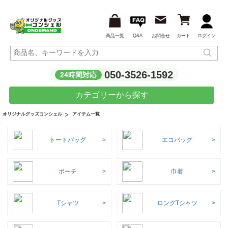
商品一覧
Q&A
お問合せ
カート
ログイン
050-3526-1592
24時間対応
カテゴリーから探す
アイテム一覧
オリジナルグッズコンシェル
トートバッグ
エコバッグ
ポーチ
巾着
Tシャツ
ロングTシャツ