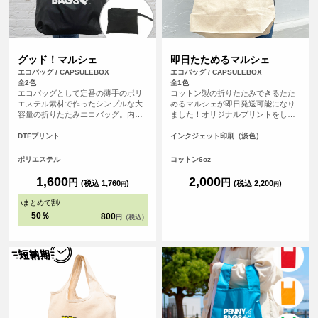
グッド！マルシェ
即日たためるマルシェ
エコバッグ / CAPSULEBOX
エコバッグ / CAPSULEBOX
全2色
全1色
エコバッグとして定番の薄手のポリ
コットン製の折りたたみできるたた
エステル素材で作ったシンプルな大
めるマルシェが即日発送可能になり
容量の折りたたみエコバッグ。内ポ
ました！オリジナルプリントをした
ケットでまとめてコンパクトに収納
バッグを、平日の午前9時までにご注
が可能で、ポリエステル素材のため
文（決済完了）で、その日に発送す
DTFプリント
インクジェット印刷（淡色）
軽量で折りたたみやすくバッグの中
る超短納期サービスです！急なイベ
でかさばらないため人気の高いエコ
ント、注文し忘れ、すぐに欲しい！
ポリエステル
コットン6oz
バッグです。
など、時間がない時に便利！もちろ
んフルカラープリントしたオリジナ
1,600
2,000
円
円
(税込 1,760
)
(税込 2,200
)
円
円
ルエコバッグが作れます。
\
まとめて割
/
50％
800
円（税込）