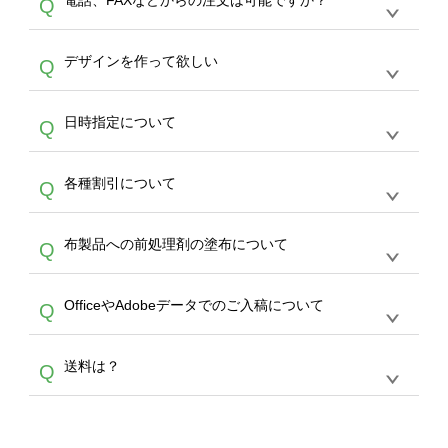
電話、FAXなどからの注文は可能ですか？
Q
ドできるデータ形式は、JPG / PNG / AI / PSD /
は、サポートが担当する
エコバッグコンシェル
PDF 形式になります。データの最大サイズ
や
タンブラーコンシェル
をご利用ください。製
オンデマンドサービスでは、サイトからのご注
は、20MBです。デジカメやスマホで撮影した
作する数量が多ければ多いほど、オンデマンド
A
デザインを作って欲しい
Q
文のみ受け付けております。30個以上のご製
写真などもアップロード可能です。使用できな
サービスよりも低価格で製作することが可能で
作をお考えの方は、サポートが担当する
エコバ
い画像はエラーになります。（※ Illustratorか
す。
うまくデザインができない。印刷するデザイン
ッグコンシェル
や
タンブラーコンシェル
サービ
らの直接入稿には対応していません。AIで保存
A
日時指定について
Q
を作って欲しい。などの場合は、製作数量が
スをご利用頂ければ、電話やFAX、メールなど
し、デザインツールからアップロードして下さ
30個以上であれば、サポート担当が、デザイ
でご注文が可能です。
い）
恐れ入りますが、日時指定は承っておりませ
ン作成のお手伝いをすることが可能です。
エコ
A
各種割引について
Q
ん。発送後18時以降に配送業者・伝票番号を
バッグコンシェル
や
タンブラーコンシェル
サー
メールでお知らせいたしますので、直接配送業
ビスをご利用ください。(※ 30個以下の場合
【まとめて割】5枚以上でご注文枚数に応じて
者にご連絡いただき調整をお願い致します。
は、デザインツールをご利用ください)
A
布製品への前処理剤の塗布について
Q
カート内で自動的に割引(最大50%)が適用され
ます。 【付与ポイント】購入金額の1％が1ポ
【濃色インクジェット印刷による仕上がりの注
イントとして付与され、次回ご注文時に1ポイ
A
OfficeやAdobeデータでのご入稿について
Q
意点（前処理剤）】カラー生地（Tシャツのホ
ント＝1円としてお使いいただけます。ポイン
ワイト、トートバッグのナチュラル、ホワイト
トは発送完了の翌日に付与され、次回ご注文時
各種形式のデータを直接ご入稿することは出来
以外）のプリントは、濃色インクジェット印刷
からご利用頂けます。ポイントの有効期限は一
A
送料は？
Q
ません。いずれのデータも該当デザインのみ画
といって、プリントを定着させるための処理剤
年間です。【会員ランク】過去10カ月のご注
像(JPEG,PNG,GIF,PDF)に変換、またはAdobe
を塗布しており、短納期・低価格で商品をお届
文回数により会員ランク割引(最大5%)が適用
全国一律290円(税抜)です。また4,000円(税抜)
データ(AI,PSD)で保存して頂き、デザインツー
けするため、処理剤は塗布されたままの状態で
されます。※ログインしてからご注文頂いたも
A
以上のご注文で送料無料とさせて頂いておりま
ル上にアップロードをお願い致します。
出荷を行っております。処理剤自体は人体に無
のに限ります。(同じメールアドレスでご注文