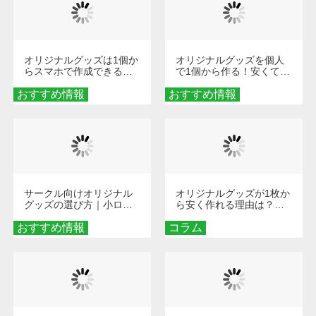
オリジナルグッズは1個か
オリジナルグッズを個人
らスマホで作成できる！
で1個から作る！安くて簡
旅行や遠征がもっと楽し
単なオンデマンド制作の
おすすめ情報
くなる巾着＆ポーチ活用
おすすめ情報
秘訣
術
サークル向けオリジナル
オリジナルグッズが1枚か
グッズの選び方｜小ロッ
ら安く作れる理由は？オ
ト・低予算で団結力を高
ンデマンド印刷の仕組み
おすすめ情報
める秘訣
コラム
とメリットを解説