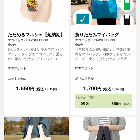
たためるマルシェ【短納期】
折りたたみマイバッグ
エコバッグ / CAPSULEBOX
エコバッグ / CAPSULEBOX
全2色
全5色
6オンスという程よい厚みで作られた
仕事帰りのお買い物にも。携帯に便
マルシェタイプのエコバッグ。柔ら
利なマイバッグ。内ポケットが付い
かい厚みでたたんでコンパクトにし
ていて、小さく折りたたんで収納す
やすく、かつ丈夫なので普段のお買
ることが可能です！
い物のエコバッグとして◎通常4営業
DTFプリント
DTFプリント
日発送のところを2営業日発送に短縮
できるサービスになります！
コットン6oz
ポリエステル
1,650
1,700
円
円
(税込 1,815
)
(税込 1,870
)
円
円
\
まとめて割
/
50％
850
円（税込）