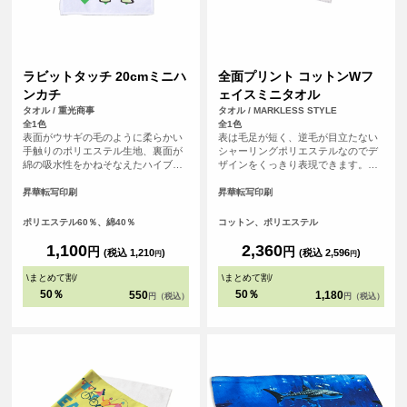
ラビットタッチ 20cmミニハ
全面プリント コットンWフ
ンカチ
ェイスミニタオル
タオル / 重光商事
タオル / MARKLESS STYLE
全1色
全1色
表面がウサギの毛のように柔らかい
表は毛足が短く、逆毛が目立たない
手触りのポリエステル生地、裏面が
シャーリングポリエステルなのでデ
綿の吸水性をかねそなえたハイブリ
ザインをくっきり表現できます。裏
ッドタオル。
はコットンパイルで、印刷をしても
ある程度の厚みが維持され、吸水性
昇華転写印刷
昇華転写印刷
も良いので実用性もバッチリです。
ポリエステル60％、綿40％
コットン、ポリエステル
1,100
2,360
円
円
(税込 1,210
)
(税込 2,596
)
円
円
\
まとめて割
/
\
まとめて割
/
50％
50％
550
1,180
円（税込）
円（税込）