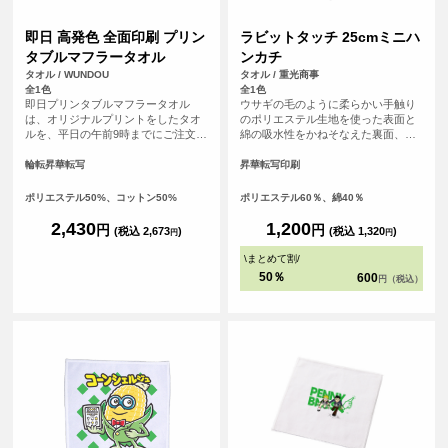
即日 高発色 全面印刷 プリン
ラビットタッチ 25cmミニハ
タブルマフラータオル
ンカチ
タオル / WUNDOU
タオル / 重光商事
全1色
全1色
即日プリンタブルマフラータオル
ウサギの毛のように柔らかい手触り
は、オリジナルプリントをしたタオ
のポリエステル生地を使った表面と
ルを、平日の午前9時までにご注文
綿の吸水性をかねそなえた裏面、丁
（決済完了）で、その日に発送する
度良いサイズ感のハイブリッドタオ
超短納期サービスです！急なイベン
ルです。
輪転昇華転写
昇華転写印刷
ト、注文し忘れ、すぐに欲しい！な
ど、時間がない時に便利！<br> 昇華
ポリエステル50%、コットン50%
ポリエステル60％、綿40％
プリント対応のマフラータオルで、
フルカラー印刷が可能。ロゴや文字
2,430
1,200
円
円
(税込 2,673
)
(税込 1,320
)
円
円
はもちろん、写真やグラデーション
も鮮やかに表現できます。<br> 表面
\
まとめて割
/
ポリエステル、裏面コットンの2層構
50％
600
円（税込）
造で、プリントの美しさとタオルと
しての吸水性・使い心地を両立。ス
ポーツ応援タオルやイベント・ライ
ブの記念品、企業ノベルティなど幅
広く活用でき、白ベースでデザイン
自由度も高いアイテムです。