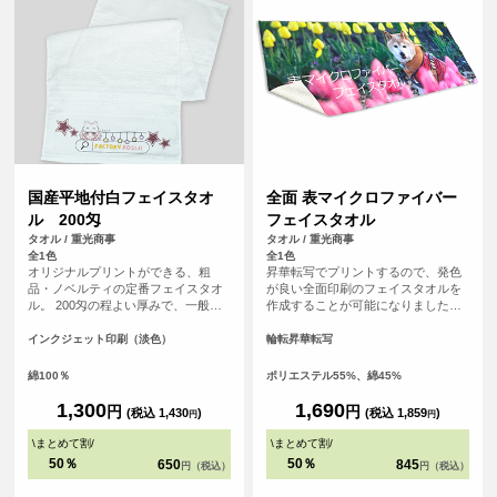
国産平地付白フェイスタオ
全面 表マイクロファイバー
ル 200匁
フェイスタオル
タオル / 重光商事
タオル / 重光商事
全1色
全1色
オリジナルプリントができる、粗
昇華転写でプリントするので、発色
品・ノベルティの定番フェイスタオ
が良い全面印刷のフェイスタオルを
ル。 200匁の程よい厚みで、一般的
作成することが可能になりました！
に年賀タオルや粗品、旅館の備品と
表面はプリントが映えるポリエステ
して最も広く使われている「標準的
ル生地、裏面は吸水性のあるコット
インクジェット印刷（淡色）
輪転昇華転写
で使い勝手の良い」厚さです。扱い
ン生地を使用した発色の良さと実用
やすく、配布用・業務用のどちらに
性を兼ね備えたアイテムです。 チー
綿100％
ポリエステル55%、綿45%
も適しています。 白無地なのでロゴ
ムタオルや応援グッズ、クリエイタ
や文字が映え、フルカラーインクジ
ーグッズ、スポーツイベントの販促
1,300
1,690
円
円
(税込 1,430
)
(税込 1,859
)
円
円
ェット印刷により、グラデーション
品としてもおすすめです。
や写真、細かなデザインも再現性の
\
まとめて割
/
\
まとめて割
/
高いプリントが可能です。
50％
50％
650
845
円（税込）
円（税込）