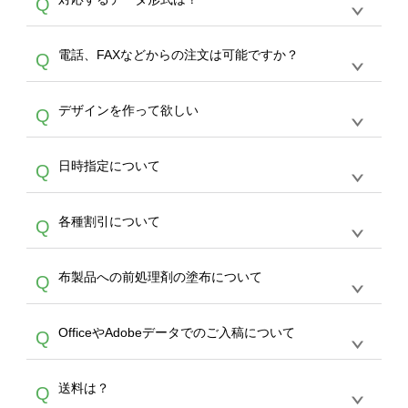
Q
生産にて承っております。デザインツールから
デザインの作成から決済まで完了できます。
デザインツールで対応している画像アップロー
30枚以上やシルク印刷など、大口注文の場合
A
電話、FAXなどからの注文は可能ですか？
Q
ドできるデータ形式は、JPG / PNG / AI / PSD /
は、サポートが担当する
エコバッグコンシェル
PDF 形式になります。データの最大サイズ
や
タンブラーコンシェル
をご利用ください。製
オンデマンドサービスでは、サイトからのご注
は、20MBです。デジカメやスマホで撮影した
作する数量が多ければ多いほど、オンデマンド
A
デザインを作って欲しい
Q
文のみ受け付けております。30個以上のご製
写真などもアップロード可能です。使用できな
サービスよりも低価格で製作することが可能で
作をお考えの方は、サポートが担当する
エコバ
い画像はエラーになります。（※ Illustratorか
す。
うまくデザインができない。印刷するデザイン
ッグコンシェル
や
タンブラーコンシェル
サービ
らの直接入稿には対応していません。AIで保存
A
日時指定について
Q
を作って欲しい。などの場合は、製作数量が
スをご利用頂ければ、電話やFAX、メールなど
し、デザインツールからアップロードして下さ
30個以上であれば、サポート担当が、デザイ
でご注文が可能です。
い）
恐れ入りますが、日時指定は承っておりませ
ン作成のお手伝いをすることが可能です。
エコ
A
各種割引について
Q
ん。発送後18時以降に配送業者・伝票番号を
バッグコンシェル
や
タンブラーコンシェル
サー
メールでお知らせいたしますので、直接配送業
ビスをご利用ください。(※ 30個以下の場合
【まとめて割】5枚以上でご注文枚数に応じて
者にご連絡いただき調整をお願い致します。
は、デザインツールをご利用ください)
A
布製品への前処理剤の塗布について
Q
カート内で自動的に割引(最大50%)が適用され
ます。 【付与ポイント】購入金額の1％が1ポ
【濃色インクジェット印刷による仕上がりの注
イントとして付与され、次回ご注文時に1ポイ
A
OfficeやAdobeデータでのご入稿について
Q
意点（前処理剤）】カラー生地（Tシャツのホ
ント＝1円としてお使いいただけます。ポイン
ワイト、トートバッグのナチュラル、ホワイト
トは発送完了の翌日に付与され、次回ご注文時
各種形式のデータを直接ご入稿することは出来
以外）のプリントは、濃色インクジェット印刷
からご利用頂けます。ポイントの有効期限は一
A
送料は？
Q
ません。いずれのデータも該当デザインのみ画
といって、プリントを定着させるための処理剤
年間です。【会員ランク】過去10カ月のご注