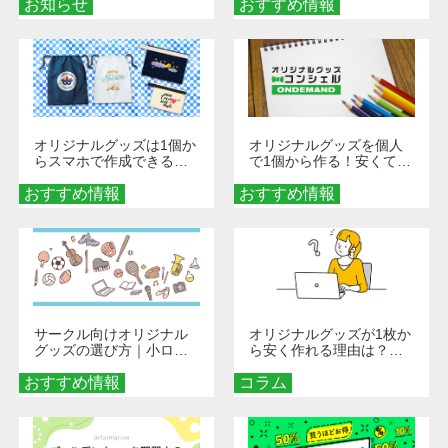
お知らせ
おすすめ情報
ダーメイドする魅力と選
び方
オリジナルグッズは1個か
オリジナルグッズを個人
らスマホで作成できる！
で1個から作る！安くて簡
旅行や遠征がもっと楽し
単なオンデマンド制作の
おすすめ情報
くなる巾着＆ポーチ活用
おすすめ情報
秘訣
術
サークル向けオリジナル
オリジナルグッズが1枚か
グッズの選び方｜小ロッ
ら安く作れる理由は？オ
ト・低予算で団結力を高
ンデマンド印刷の仕組み
おすすめ情報
める秘訣
コラム
とメリットを解説