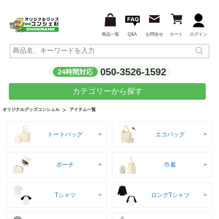
商品一覧
Q&A
お問合せ
カート
ログイン
050-3526-1592
24時間対応
カテゴリーから探す
アイテム一覧
オリジナルグッズコンシェル
トートバッグ
エコバッグ
ポーチ
巾着
Tシャツ
ロングTシャツ