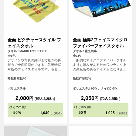
全面 ピクチャースタイル フ
全面 極厚2フェイスマイクロ
ェイスタオル
ファイバーフェイスタオル
タオル / MARKLESS STYLE
タオル / 重光商事
全1色
全1色
デザインや写真の細部まで驚きの再
一般的なマイクロファイバータオル
現力で全面印刷ができる、昇華転写
よりも厚みがあるためワンランク上
対応のフェイスタオルです。表面ま
の高級感のあるアイテムになりま
るっとプリントができるので、オリ
す。表面は毛足が短いため逆毛の影
ジナル感が増します。裏面はシャー
響をうけにくくデザイがくっきりプ
輪転昇華転写
輪転昇華転写
リング素材で、肌触り良いタオルと
リントされます。昇華転写で全面に
して、機能性も備えています。贈り
プリントするため発色が良いのも特
ポリエステル
ポリエステル95％、ナイロン5％
物や応援グッズとしてもおすすめで
徴です。 <br> <br> ※縫製済のアイ
す。
テムにプリントするためズレが生じ
2,080
2,050
円
円
(税込 2,288
)
(税込 2,255
)
円
円
る可能性がございます。全面にデザ
インを配置したい方は塗り足し範囲
\
まとめて割
/
\
まとめて割
/
まで画像を入れることをおすすめし
50％
50％
1,040
1,025
円（税込）
円（税込）
ております。<br> ※必ずプリントし
たいデザインはセーフラインの内側
にデザインして頂くと確実です。