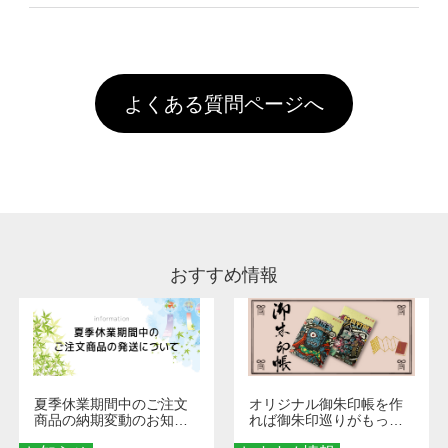
像(JPEG,PNG,GIF,PDF)に変換、またはAdobe
を塗布しており、短納期・低価格で商品をお届
文回数により会員ランク割引(最大5%)が適用
全国一律290円(税抜)です。また4,000円(税抜)
データ(AI,PSD)で保存して頂き、デザインツー
けするため、処理剤は塗布されたままの状態で
されます。※ログインしてからご注文頂いたも
A
以上のご注文で送料無料とさせて頂いておりま
ル上にアップロードをお願い致します。
出荷を行っております。処理剤自体は人体に無
のに限ります。(同じメールアドレスでご注文
す。「まとめて割」「ポイント」「ランク割
害な性質で、水洗いで落とすことが可能です。
頂いても、ログインがされていなければ、ラン
引」などによるお値引きで4,000円未満になる
お手数ですが、お客様ご自身にて着用前に落と
クにカウントがされません。
よくある質問ページへ
場合は送料がかかりますので、ご注意くださ
していただけますようお願いいたします。※1
い。
通常注文・直送機能でのご注文に関わらず、前
処理剤が残った状態でお届けとなる場合がござ
います。※2 濃色は淡色に比べ処理剤が目立ち
やすく、1回の水洗いでは落ちない場合があり
ます、徐々に軽減されますのでどうかご安心く
ださい。
おすすめ情報
夏季休業期間中のご注文
オリジナル御朱印帳を作
商品の納期変動のお知ら
れば御朱印巡りがもっと
せ
楽しくなる！1冊からオー