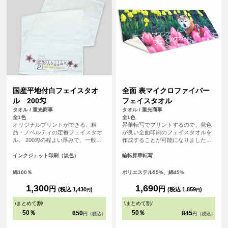
国産平地付白フェイスタオ
全面 表マイクロファイバー
ル 200匁
フェイスタオル
タオル / 重光商事
タオル / 重光商事
全1色
全1色
オリジナルプリントができる、粗
昇華転写でプリントするので、発色
品・ノベルティの定番フェイスタオ
が良い全面印刷のフェイスタオルを
ル。 200匁の程よい厚みで、一般的
作成することが可能になりました！
に年賀タオルや粗品、旅館の備品と
表面はプリントが映えるポリエステ
して最も広く使われている「標準的
ル生地、裏面は吸水性のあるコット
インクジェット印刷（淡色）
輪転昇華転写
で使い勝手の良い」厚さです。扱い
ン生地を使用した発色の良さと実用
やすく、配布用・業務用のどちらに
性を兼ね備えたアイテムです。 チー
綿100％
ポリエステル55%、綿45%
も適しています。 白無地なのでロゴ
ムタオルや応援グッズ、クリエイタ
や文字が映え、フルカラーインクジ
ーグッズ、スポーツイベントの販促
1,300
1,690
円
円
(税込 1,430
)
(税込 1,859
)
円
円
ェット印刷により、グラデーション
品としてもおすすめです。
や写真、細かなデザインも再現性の
\
まとめて割
/
\
まとめて割
/
高いプリントが可能です。
50％
50％
650
845
円（税込）
円（税込）