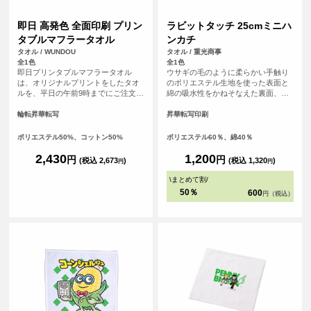
即日 高発色 全面印刷 プリン
ラビットタッチ 25cmミニハ
タブルマフラータオル
ンカチ
タオル / WUNDOU
タオル / 重光商事
全1色
全1色
即日プリンタブルマフラータオル
ウサギの毛のように柔らかい手触り
は、オリジナルプリントをしたタオ
のポリエステル生地を使った表面と
ルを、平日の午前9時までにご注文
綿の吸水性をかねそなえた裏面、丁
（決済完了）で、その日に発送する
度良いサイズ感のハイブリッドタオ
超短納期サービスです！急なイベン
ルです。
輪転昇華転写
昇華転写印刷
ト、注文し忘れ、すぐに欲しい！な
ど、時間がない時に便利！<br> 昇華
ポリエステル50%、コットン50%
ポリエステル60％、綿40％
プリント対応のマフラータオルで、
フルカラー印刷が可能。ロゴや文字
2,430
1,200
円
円
(税込 2,673
)
(税込 1,320
)
円
円
はもちろん、写真やグラデーション
も鮮やかに表現できます。<br> 表面
\
まとめて割
/
ポリエステル、裏面コットンの2層構
50％
600
円（税込）
造で、プリントの美しさとタオルと
しての吸水性・使い心地を両立。ス
ポーツ応援タオルやイベント・ライ
ブの記念品、企業ノベルティなど幅
広く活用でき、白ベースでデザイン
自由度も高いアイテムです。