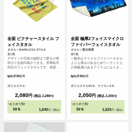
全面 ピクチャースタイル フ
全面 極厚2フェイスマイクロ
ェイスタオル
ファイバーフェイスタオル
タオル / MARKLESS STYLE
タオル / 重光商事
全1色
全1色
デザインや写真の細部まで驚きの再
一般的なマイクロファイバータオル
現力で全面印刷ができる、昇華転写
よりも厚みがあるためワンランク上
対応のフェイスタオルです。表面ま
の高級感のあるアイテムになりま
るっとプリントができるので、オリ
す。表面は毛足が短いため逆毛の影
ジナル感が増します。裏面はシャー
響をうけにくくデザイがくっきりプ
輪転昇華転写
輪転昇華転写
リング素材で、肌触り良いタオルと
リントされます。昇華転写で全面に
して、機能性も備えています。贈り
プリントするため発色が良いのも特
ポリエステル
ポリエステル95％、ナイロン5％
物や応援グッズとしてもおすすめで
徴です。 <br> <br> ※縫製済のアイ
す。
テムにプリントするためズレが生じ
2,080
2,050
円
円
(税込 2,288
)
(税込 2,255
)
円
円
る可能性がございます。全面にデザ
インを配置したい方は塗り足し範囲
\
まとめて割
/
\
まとめて割
/
まで画像を入れることをおすすめし
50％
50％
1,040
1,025
円（税込）
円（税込）
ております。<br> ※必ずプリントし
たいデザインはセーフラインの内側
にデザインして頂くと確実です。