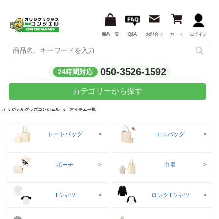
商品一覧
Q&A
お問合せ
カート
ログイン
050-3526-1592
24時間対応
カテゴリーから探す
アイテム一覧
オリジナルグッズコンシェル
トートバッグ
エコバッグ
ポーチ
巾着
Tシャツ
ロングTシャツ