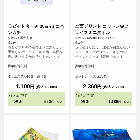
ラビットタッチ 20cmミニハ
全面プリント コットンWフ
ンカチ
ェイスミニタオル
タオル / 重光商事
タオル / MARKLESS STYLE
全1色
全1色
表面がウサギの毛のように柔らかい
表は毛足が短く、逆毛が目立たない
手触りのポリエステル生地、裏面が
シャーリングポリエステルなのでデ
綿の吸水性をかねそなえたハイブリ
ザインをくっきり表現できます。裏
ッドタオル。
はコットンパイルで、印刷をしても
ある程度の厚みが維持され、吸水性
昇華転写印刷
昇華転写印刷
も良いので実用性もバッチリです。
ポリエステル60％、綿40％
コットン、ポリエステル
1,100
2,360
円
円
(税込 1,210
)
(税込 2,596
)
円
円
\
まとめて割
/
\
まとめて割
/
50％
50％
550
1,180
円（税込）
円（税込）