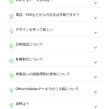
Q
生産にて承っております。デザインツールから
デザインの作成から決済まで完了できます。
デザインツールで対応している画像アップロー
30枚以上やシルク印刷など、大口注文の場合
A
電話、FAXなどからの注文は可能ですか？
Q
ドできるデータ形式は、JPG / PNG / AI / PSD /
は、サポートが担当する
エコバッグコンシェル
PDF 形式になります。データの最大サイズ
や
タンブラーコンシェル
をご利用ください。製
オンデマンドサービスでは、サイトからのご注
は、20MBです。デジカメやスマホで撮影した
作する数量が多ければ多いほど、オンデマンド
A
デザインを作って欲しい
Q
文のみ受け付けております。30個以上のご製
写真などもアップロード可能です。使用できな
サービスよりも低価格で製作することが可能で
作をお考えの方は、サポートが担当する
エコバ
い画像はエラーになります。（※ Illustratorか
す。
うまくデザインができない。印刷するデザイン
ッグコンシェル
や
タンブラーコンシェル
サービ
らの直接入稿には対応していません。AIで保存
A
日時指定について
Q
を作って欲しい。などの場合は、製作数量が
スをご利用頂ければ、電話やFAX、メールなど
し、デザインツールからアップロードして下さ
30個以上であれば、サポート担当が、デザイ
でご注文が可能です。
い）
恐れ入りますが、日時指定は承っておりませ
ン作成のお手伝いをすることが可能です。
エコ
A
各種割引について
Q
ん。発送後18時以降に配送業者・伝票番号を
バッグコンシェル
や
タンブラーコンシェル
サー
メールでお知らせいたしますので、直接配送業
ビスをご利用ください。(※ 30個以下の場合
【まとめて割】5枚以上でご注文枚数に応じて
者にご連絡いただき調整をお願い致します。
は、デザインツールをご利用ください)
A
布製品への前処理剤の塗布について
Q
カート内で自動的に割引(最大50%)が適用され
ます。 【付与ポイント】購入金額の1％が1ポ
【濃色インクジェット印刷による仕上がりの注
イントとして付与され、次回ご注文時に1ポイ
A
OfficeやAdobeデータでのご入稿について
Q
意点（前処理剤）】カラー生地（Tシャツのホ
ント＝1円としてお使いいただけます。ポイン
ワイト、トートバッグのナチュラル、ホワイト
トは発送完了の翌日に付与され、次回ご注文時
各種形式のデータを直接ご入稿することは出来
以外）のプリントは、濃色インクジェット印刷
からご利用頂けます。ポイントの有効期限は一
A
送料は？
Q
ません。いずれのデータも該当デザインのみ画
といって、プリントを定着させるための処理剤
年間です。【会員ランク】過去10カ月のご注