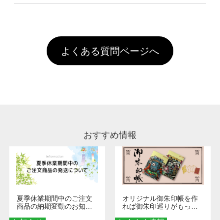
像(JPEG,PNG,GIF,PDF)に変換、またはAdobe
を塗布しており、短納期・低価格で商品をお届
文回数により会員ランク割引(最大5%)が適用
全国一律290円(税抜)です。また4,000円(税抜)
データ(AI,PSD)で保存して頂き、デザインツー
けするため、処理剤は塗布されたままの状態で
されます。※ログインしてからご注文頂いたも
A
以上のご注文で送料無料とさせて頂いておりま
ル上にアップロードをお願い致します。
出荷を行っております。処理剤自体は人体に無
のに限ります。(同じメールアドレスでご注文
す。「まとめて割」「ポイント」「ランク割
害な性質で、水洗いで落とすことが可能です。
頂いても、ログインがされていなければ、ラン
引」などによるお値引きで4,000円未満になる
お手数ですが、お客様ご自身にて着用前に落と
クにカウントがされません。
よくある質問ページへ
場合は送料がかかりますので、ご注意くださ
していただけますようお願いいたします。※1
い。
通常注文・直送機能でのご注文に関わらず、前
処理剤が残った状態でお届けとなる場合がござ
います。※2 濃色は淡色に比べ処理剤が目立ち
やすく、1回の水洗いでは落ちない場合があり
ます、徐々に軽減されますのでどうかご安心く
ださい。
おすすめ情報
夏季休業期間中のご注文
オリジナル御朱印帳を作
商品の納期変動のお知ら
れば御朱印巡りがもっと
せ
楽しくなる！1冊からオー