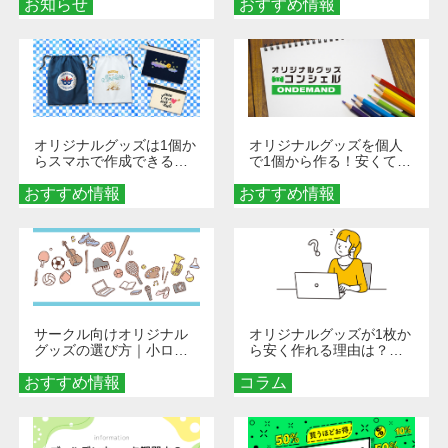
お知らせ
おすすめ情報
ダーメイドする魅力と選
び方
オリジナルグッズは1個か
オリジナルグッズを個人
らスマホで作成できる！
で1個から作る！安くて簡
旅行や遠征がもっと楽し
単なオンデマンド制作の
おすすめ情報
くなる巾着＆ポーチ活用
おすすめ情報
秘訣
術
サークル向けオリジナル
オリジナルグッズが1枚か
グッズの選び方｜小ロッ
ら安く作れる理由は？オ
ト・低予算で団結力を高
ンデマンド印刷の仕組み
おすすめ情報
める秘訣
コラム
とメリットを解説