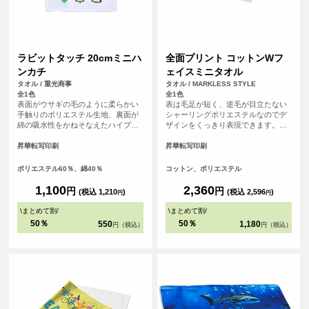
ラビットタッチ 20cmミニハ
全面プリント コットンWフ
ンカチ
ェイスミニタオル
タオル / 重光商事
タオル / MARKLESS STYLE
全1色
全1色
表面がウサギの毛のように柔らかい
表は毛足が短く、逆毛が目立たない
手触りのポリエステル生地、裏面が
シャーリングポリエステルなのでデ
綿の吸水性をかねそなえたハイブリ
ザインをくっきり表現できます。裏
ッドタオル。
はコットンパイルで、印刷をしても
ある程度の厚みが維持され、吸水性
昇華転写印刷
昇華転写印刷
も良いので実用性もバッチリです。
ポリエステル60％、綿40％
コットン、ポリエステル
1,100
2,360
円
円
(税込 1,210
)
(税込 2,596
)
円
円
\
まとめて割
/
\
まとめて割
/
50％
50％
550
1,180
円（税込）
円（税込）