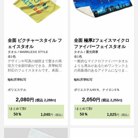
全面 ピクチャースタイル フ
全面 極厚2フェイスマイクロ
ェイスタオル
ファイバーフェイスタオル
タオル / MARKLESS STYLE
タオル / 重光商事
全1色
全1色
デザインや写真の細部まで驚きの再
一般的なマイクロファイバータオル
現力で全面印刷ができる、昇華転写
よりも厚みがあるためワンランク上
対応のフェイスタオルです。表面ま
の高級感のあるアイテムになりま
るっとプリントができるので、オリ
す。表面は毛足が短いため逆毛の影
ジナル感が増します。裏面はシャー
響をうけにくくデザイがくっきりプ
輪転昇華転写
輪転昇華転写
リング素材で、肌触り良いタオルと
リントされます。昇華転写で全面に
して、機能性も備えています。贈り
プリントするため発色が良いのも特
ポリエステル
ポリエステル95％、ナイロン5％
物や応援グッズとしてもおすすめで
徴です。 <br> <br> ※縫製済のアイ
す。
テムにプリントするためズレが生じ
2,080
2,050
円
円
(税込 2,288
)
(税込 2,255
)
円
円
る可能性がございます。全面にデザ
インを配置したい方は塗り足し範囲
\
まとめて割
/
\
まとめて割
/
まで画像を入れることをおすすめし
50％
50％
1,040
1,025
円（税込）
円（税込）
ております。<br> ※必ずプリントし
たいデザインはセーフラインの内側
にデザインして頂くと確実です。