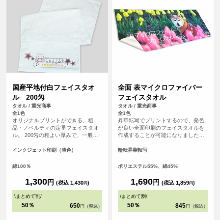
国産平地付白フェイスタオ
全面 表マイクロファイバー
ル 200匁
フェイスタオル
タオル / 重光商事
タオル / 重光商事
全1色
全1色
オリジナルプリントができる、粗
昇華転写でプリントするので、発色
品・ノベルティの定番フェイスタオ
が良い全面印刷のフェイスタオルを
ル。 200匁の程よい厚みで、一般的
作成することが可能になりました！
に年賀タオルや粗品、旅館の備品と
表面はプリントが映えるポリエステ
して最も広く使われている「標準的
ル生地、裏面は吸水性のあるコット
インクジェット印刷（淡色）
輪転昇華転写
で使い勝手の良い」厚さです。扱い
ン生地を使用した発色の良さと実用
やすく、配布用・業務用のどちらに
性を兼ね備えたアイテムです。 チー
綿100％
ポリエステル55%、綿45%
も適しています。 白無地なのでロゴ
ムタオルや応援グッズ、クリエイタ
や文字が映え、フルカラーインクジ
ーグッズ、スポーツイベントの販促
1,300
1,690
円
円
(税込 1,430
)
(税込 1,859
)
円
円
ェット印刷により、グラデーション
品としてもおすすめです。
や写真、細かなデザインも再現性の
\
まとめて割
/
\
まとめて割
/
高いプリントが可能です。
50％
50％
650
845
円（税込）
円（税込）