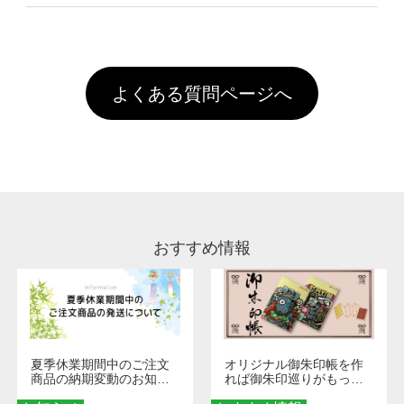
像(JPEG,PNG,GIF,PDF)に変換、またはAdobe
を塗布しており、短納期・低価格で商品をお届
文回数により会員ランク割引(最大5%)が適用
全国一律290円(税抜)です。また4,000円(税抜)
データ(AI,PSD)で保存して頂き、デザインツー
けするため、処理剤は塗布されたままの状態で
されます。※ログインしてからご注文頂いたも
A
以上のご注文で送料無料とさせて頂いておりま
ル上にアップロードをお願い致します。
出荷を行っております。処理剤自体は人体に無
のに限ります。(同じメールアドレスでご注文
す。「まとめて割」「ポイント」「ランク割
害な性質で、水洗いで落とすことが可能です。
頂いても、ログインがされていなければ、ラン
引」などによるお値引きで4,000円未満になる
お手数ですが、お客様ご自身にて着用前に落と
クにカウントがされません。
よくある質問ページへ
場合は送料がかかりますので、ご注意くださ
していただけますようお願いいたします。※1
い。
通常注文・直送機能でのご注文に関わらず、前
処理剤が残った状態でお届けとなる場合がござ
います。※2 濃色は淡色に比べ処理剤が目立ち
やすく、1回の水洗いでは落ちない場合があり
ます、徐々に軽減されますのでどうかご安心く
ださい。
おすすめ情報
夏季休業期間中のご注文
オリジナル御朱印帳を作
商品の納期変動のお知ら
れば御朱印巡りがもっと
せ
楽しくなる！1冊からオー