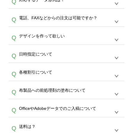
Q
生産にて承っております。デザインツールから
デザインの作成から決済まで完了できます。
デザインツールで対応している画像アップロー
30枚以上やシルク印刷など、大口注文の場合
A
電話、FAXなどからの注文は可能ですか？
Q
ドできるデータ形式は、JPG / PNG / AI / PSD /
は、サポートが担当する
エコバッグコンシェル
PDF 形式になります。データの最大サイズ
や
タンブラーコンシェル
をご利用ください。製
オンデマンドサービスでは、サイトからのご注
は、20MBです。デジカメやスマホで撮影した
作する数量が多ければ多いほど、オンデマンド
A
デザインを作って欲しい
Q
文のみ受け付けております。30個以上のご製
写真などもアップロード可能です。使用できな
サービスよりも低価格で製作することが可能で
作をお考えの方は、サポートが担当する
エコバ
い画像はエラーになります。（※ Illustratorか
す。
うまくデザインができない。印刷するデザイン
ッグコンシェル
や
タンブラーコンシェル
サービ
らの直接入稿には対応していません。AIで保存
A
日時指定について
Q
を作って欲しい。などの場合は、製作数量が
スをご利用頂ければ、電話やFAX、メールなど
し、デザインツールからアップロードして下さ
30個以上であれば、サポート担当が、デザイ
でご注文が可能です。
い）
恐れ入りますが、日時指定は承っておりませ
ン作成のお手伝いをすることが可能です。
エコ
A
各種割引について
Q
ん。発送後18時以降に配送業者・伝票番号を
バッグコンシェル
や
タンブラーコンシェル
サー
メールでお知らせいたしますので、直接配送業
ビスをご利用ください。(※ 30個以下の場合
【まとめて割】5枚以上でご注文枚数に応じて
者にご連絡いただき調整をお願い致します。
は、デザインツールをご利用ください)
A
布製品への前処理剤の塗布について
Q
カート内で自動的に割引(最大50%)が適用され
ます。 【付与ポイント】購入金額の1％が1ポ
【濃色インクジェット印刷による仕上がりの注
イントとして付与され、次回ご注文時に1ポイ
A
OfficeやAdobeデータでのご入稿について
Q
意点（前処理剤）】カラー生地（Tシャツのホ
ント＝1円としてお使いいただけます。ポイン
ワイト、トートバッグのナチュラル、ホワイト
トは発送完了の翌日に付与され、次回ご注文時
各種形式のデータを直接ご入稿することは出来
以外）のプリントは、濃色インクジェット印刷
からご利用頂けます。ポイントの有効期限は一
A
送料は？
Q
ません。いずれのデータも該当デザインのみ画
といって、プリントを定着させるための処理剤
年間です。【会員ランク】過去10カ月のご注