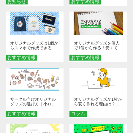
お知らせ
おすすめ情報
ダーメイドする魅力と選
び方
オリジナルグッズは1個か
オリジナルグッズを個人
らスマホで作成できる！
で1個から作る！安くて簡
旅行や遠征がもっと楽し
単なオンデマンド制作の
おすすめ情報
くなる巾着＆ポーチ活用
おすすめ情報
秘訣
術
サークル向けオリジナル
オリジナルグッズが1枚か
グッズの選び方｜小ロッ
ら安く作れる理由は？オ
ト・低予算で団結力を高
ンデマンド印刷の仕組み
おすすめ情報
める秘訣
コラム
とメリットを解説