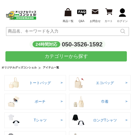
商品一覧
Q&A
お問合せ
カート
ログイン
050-3526-1592
24時間対応
カテゴリーから探す
アイテム一覧
オリジナルグッズコンシェル
トートバッグ
エコバッグ
ポーチ
巾着
Tシャツ
ロングTシャツ