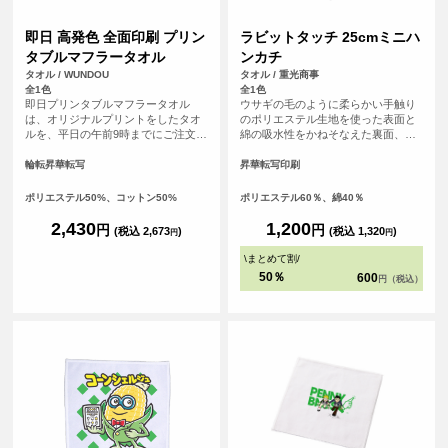
即日 高発色 全面印刷 プリン
ラビットタッチ 25cmミニハ
タブルマフラータオル
ンカチ
タオル / WUNDOU
タオル / 重光商事
全1色
全1色
即日プリンタブルマフラータオル
ウサギの毛のように柔らかい手触り
は、オリジナルプリントをしたタオ
のポリエステル生地を使った表面と
ルを、平日の午前9時までにご注文
綿の吸水性をかねそなえた裏面、丁
（決済完了）で、その日に発送する
度良いサイズ感のハイブリッドタオ
超短納期サービスです！急なイベン
ルです。
輪転昇華転写
昇華転写印刷
ト、注文し忘れ、すぐに欲しい！な
ど、時間がない時に便利！<br> 昇華
ポリエステル50%、コットン50%
ポリエステル60％、綿40％
プリント対応のマフラータオルで、
フルカラー印刷が可能。ロゴや文字
2,430
1,200
円
円
(税込 2,673
)
(税込 1,320
)
円
円
はもちろん、写真やグラデーション
も鮮やかに表現できます。<br> 表面
\
まとめて割
/
ポリエステル、裏面コットンの2層構
50％
600
円（税込）
造で、プリントの美しさとタオルと
しての吸水性・使い心地を両立。ス
ポーツ応援タオルやイベント・ライ
ブの記念品、企業ノベルティなど幅
広く活用でき、白ベースでデザイン
自由度も高いアイテムです。