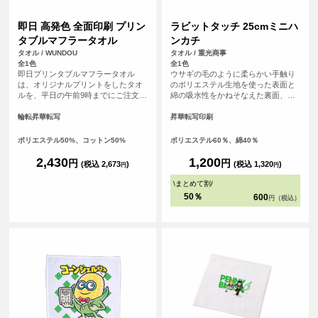
即日 高発色 全面印刷 プリン
ラビットタッチ 25cmミニハ
タブルマフラータオル
ンカチ
タオル / WUNDOU
タオル / 重光商事
全1色
全1色
即日プリンタブルマフラータオル
ウサギの毛のように柔らかい手触り
は、オリジナルプリントをしたタオ
のポリエステル生地を使った表面と
ルを、平日の午前9時までにご注文
綿の吸水性をかねそなえた裏面、丁
（決済完了）で、その日に発送する
度良いサイズ感のハイブリッドタオ
超短納期サービスです！急なイベン
ルです。
輪転昇華転写
昇華転写印刷
ト、注文し忘れ、すぐに欲しい！な
ど、時間がない時に便利！<br> 昇華
ポリエステル50%、コットン50%
ポリエステル60％、綿40％
プリント対応のマフラータオルで、
フルカラー印刷が可能。ロゴや文字
2,430
1,200
円
円
(税込 2,673
)
(税込 1,320
)
円
円
はもちろん、写真やグラデーション
も鮮やかに表現できます。<br> 表面
\
まとめて割
/
ポリエステル、裏面コットンの2層構
50％
600
円（税込）
造で、プリントの美しさとタオルと
しての吸水性・使い心地を両立。ス
ポーツ応援タオルやイベント・ライ
ブの記念品、企業ノベルティなど幅
広く活用でき、白ベースでデザイン
自由度も高いアイテムです。