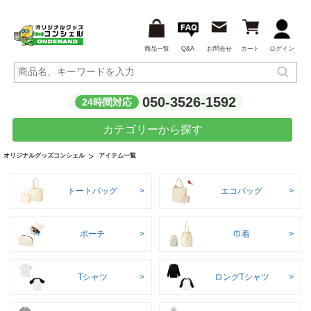
商品一覧
Q&A
お問合せ
カート
ログイン
050-3526-1592
24時間対応
カテゴリーから探す
アイテム一覧
オリジナルグッズコンシェル
トートバッグ
エコバッグ
ポーチ
巾着
Tシャツ
ロングTシャツ