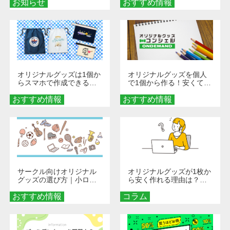
お知らせ
おすすめ情報
ダーメイドする魅力と選
び方
オリジナルグッズは1個か
オリジナルグッズを個人
らスマホで作成できる！
で1個から作る！安くて簡
旅行や遠征がもっと楽し
単なオンデマンド制作の
おすすめ情報
くなる巾着＆ポーチ活用
おすすめ情報
秘訣
術
サークル向けオリジナル
オリジナルグッズが1枚か
グッズの選び方｜小ロッ
ら安く作れる理由は？オ
ト・低予算で団結力を高
ンデマンド印刷の仕組み
おすすめ情報
める秘訣
コラム
とメリットを解説