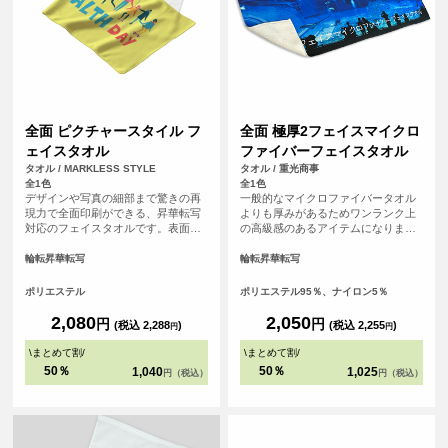
全面 ピクチャースタイル フ
全面 極厚2フェイスマイクロ
ェイスタオル
ファイバーフェイスタオル
タオル / MARKLESS STYLE
タオル / 重光商事
全1色
全1色
デザインや写真の細部まで驚きの再
一般的なマイクロファイバータオル
現力で全面印刷ができる、昇華転写
よりも厚みがあるためワンランク上
対応のフェイスタオルです。表面ま
の高級感のあるアイテムになりま
るっとプリントができるので、オリ
す。表面は毛足が短いため逆毛の影
ジナル感が増します。裏面はシャー
響をうけにくくデザイがくっきりプ
輪転昇華転写
輪転昇華転写
リング素材で、肌触り良いタオルと
リントされます。昇華転写で全面に
して、機能性も備えています。贈り
プリントするため発色が良いのも特
ポリエステル
ポリエステル95％、ナイロン5％
物や応援グッズとしてもおすすめで
徴です。 <br> <br> ※縫製済のアイ
す。
テムにプリントするためズレが生じ
2,080
2,050
円
円
(税込 2,288
)
(税込 2,255
)
円
円
る可能性がございます。全面にデザ
インを配置したい方は塗り足し範囲
\
まとめて割
/
\
まとめて割
/
まで画像を入れることをおすすめし
50％
50％
1,040
1,025
円（税込）
円（税込）
ております。<br> ※必ずプリントし
たいデザインはセーフラインの内側
にデザインして頂くと確実です。