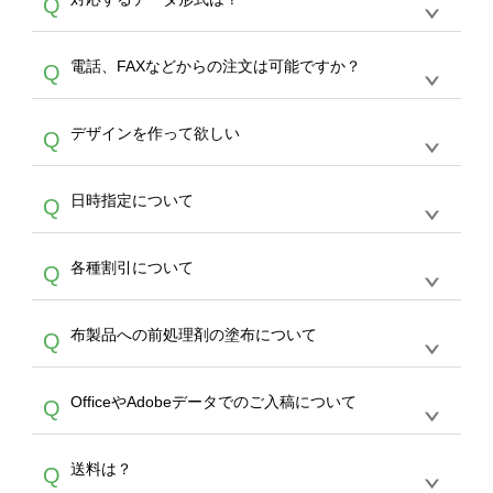
Q
生産にて承っております。デザインツールから
デザインの作成から決済まで完了できます。
デザインツールで対応している画像アップロー
30枚以上やシルク印刷など、大口注文の場合
A
電話、FAXなどからの注文は可能ですか？
Q
ドできるデータ形式は、JPG / PNG / AI / PSD /
は、サポートが担当する
エコバッグコンシェル
PDF 形式になります。データの最大サイズ
や
タンブラーコンシェル
をご利用ください。製
オンデマンドサービスでは、サイトからのご注
は、20MBです。デジカメやスマホで撮影した
作する数量が多ければ多いほど、オンデマンド
A
デザインを作って欲しい
Q
文のみ受け付けております。30個以上のご製
写真などもアップロード可能です。使用できな
サービスよりも低価格で製作することが可能で
作をお考えの方は、サポートが担当する
エコバ
い画像はエラーになります。（※ Illustratorか
す。
うまくデザインができない。印刷するデザイン
ッグコンシェル
や
タンブラーコンシェル
サービ
らの直接入稿には対応していません。AIで保存
A
日時指定について
Q
を作って欲しい。などの場合は、製作数量が
スをご利用頂ければ、電話やFAX、メールなど
し、デザインツールからアップロードして下さ
30個以上であれば、サポート担当が、デザイ
でご注文が可能です。
い）
恐れ入りますが、日時指定は承っておりませ
ン作成のお手伝いをすることが可能です。
エコ
A
各種割引について
Q
ん。発送後18時以降に配送業者・伝票番号を
バッグコンシェル
や
タンブラーコンシェル
サー
メールでお知らせいたしますので、直接配送業
ビスをご利用ください。(※ 30個以下の場合
【まとめて割】5枚以上でご注文枚数に応じて
者にご連絡いただき調整をお願い致します。
は、デザインツールをご利用ください)
A
布製品への前処理剤の塗布について
Q
カート内で自動的に割引(最大50%)が適用され
ます。 【付与ポイント】購入金額の1％が1ポ
【濃色インクジェット印刷による仕上がりの注
イントとして付与され、次回ご注文時に1ポイ
A
OfficeやAdobeデータでのご入稿について
Q
意点（前処理剤）】カラー生地（Tシャツのホ
ント＝1円としてお使いいただけます。ポイン
ワイト、トートバッグのナチュラル、ホワイト
トは発送完了の翌日に付与され、次回ご注文時
各種形式のデータを直接ご入稿することは出来
以外）のプリントは、濃色インクジェット印刷
からご利用頂けます。ポイントの有効期限は一
A
送料は？
Q
ません。いずれのデータも該当デザインのみ画
といって、プリントを定着させるための処理剤
年間です。【会員ランク】過去10カ月のご注