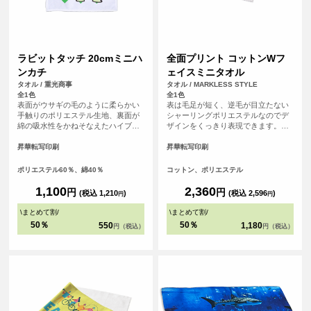
ラビットタッチ 20cmミニハ
全面プリント コットンWフ
ンカチ
ェイスミニタオル
タオル / 重光商事
タオル / MARKLESS STYLE
全1色
全1色
表面がウサギの毛のように柔らかい
表は毛足が短く、逆毛が目立たない
手触りのポリエステル生地、裏面が
シャーリングポリエステルなのでデ
綿の吸水性をかねそなえたハイブリ
ザインをくっきり表現できます。裏
ッドタオル。
はコットンパイルで、印刷をしても
ある程度の厚みが維持され、吸水性
昇華転写印刷
昇華転写印刷
も良いので実用性もバッチリです。
ポリエステル60％、綿40％
コットン、ポリエステル
1,100
2,360
円
円
(税込 1,210
)
(税込 2,596
)
円
円
\
まとめて割
/
\
まとめて割
/
50％
50％
550
1,180
円（税込）
円（税込）