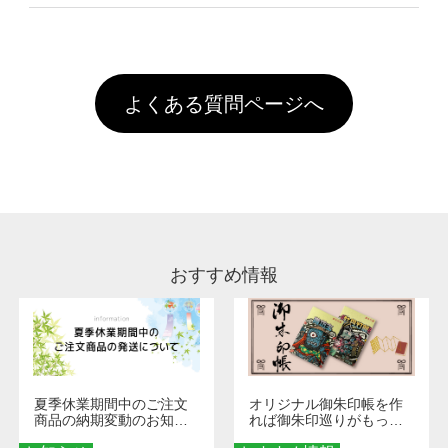
像(JPEG,PNG,GIF,PDF)に変換、またはAdobe
を塗布しており、短納期・低価格で商品をお届
文回数により会員ランク割引(最大5%)が適用
全国一律290円(税抜)です。また4,000円(税抜)
データ(AI,PSD)で保存して頂き、デザインツー
けするため、処理剤は塗布されたままの状態で
されます。※ログインしてからご注文頂いたも
A
以上のご注文で送料無料とさせて頂いておりま
ル上にアップロードをお願い致します。
出荷を行っております。処理剤自体は人体に無
のに限ります。(同じメールアドレスでご注文
す。「まとめて割」「ポイント」「ランク割
害な性質で、水洗いで落とすことが可能です。
頂いても、ログインがされていなければ、ラン
引」などによるお値引きで4,000円未満になる
お手数ですが、お客様ご自身にて着用前に落と
クにカウントがされません。
よくある質問ページへ
場合は送料がかかりますので、ご注意くださ
していただけますようお願いいたします。※1
い。
通常注文・直送機能でのご注文に関わらず、前
処理剤が残った状態でお届けとなる場合がござ
います。※2 濃色は淡色に比べ処理剤が目立ち
やすく、1回の水洗いでは落ちない場合があり
ます、徐々に軽減されますのでどうかご安心く
ださい。
おすすめ情報
夏季休業期間中のご注文
オリジナル御朱印帳を作
商品の納期変動のお知ら
れば御朱印巡りがもっと
せ
楽しくなる！1冊からオー