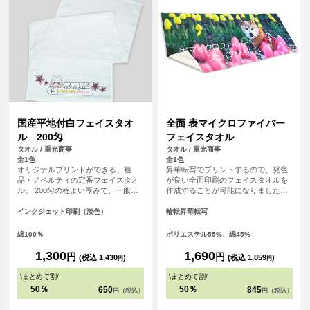
国産平地付白フェイスタオ
全面 表マイクロファイバー
ル 200匁
フェイスタオル
タオル / 重光商事
タオル / 重光商事
全1色
全1色
オリジナルプリントができる、粗
昇華転写でプリントするので、発色
品・ノベルティの定番フェイスタオ
が良い全面印刷のフェイスタオルを
ル。 200匁の程よい厚みで、一般的
作成することが可能になりました！
に年賀タオルや粗品、旅館の備品と
表面はプリントが映えるポリエステ
して最も広く使われている「標準的
ル生地、裏面は吸水性のあるコット
インクジェット印刷（淡色）
輪転昇華転写
で使い勝手の良い」厚さです。扱い
ン生地を使用した発色の良さと実用
やすく、配布用・業務用のどちらに
性を兼ね備えたアイテムです。 チー
綿100％
ポリエステル55%、綿45%
も適しています。 白無地なのでロゴ
ムタオルや応援グッズ、クリエイタ
や文字が映え、フルカラーインクジ
ーグッズ、スポーツイベントの販促
1,300
1,690
円
円
(税込 1,430
)
(税込 1,859
)
円
円
ェット印刷により、グラデーション
品としてもおすすめです。
や写真、細かなデザインも再現性の
\
まとめて割
/
\
まとめて割
/
高いプリントが可能です。
50％
50％
650
845
円（税込）
円（税込）