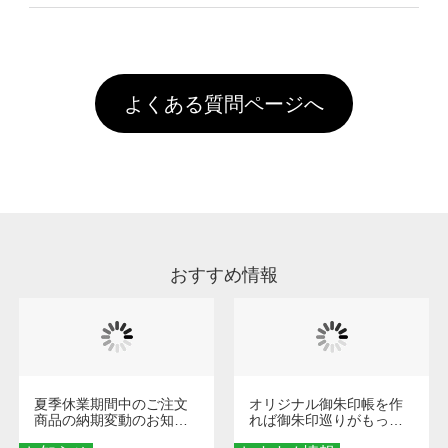
像(JPEG,PNG,GIF,PDF)に変換、またはAdobe
を塗布しており、短納期・低価格で商品をお届
文回数により会員ランク割引(最大5%)が適用
全国一律290円(税抜)です。また4,000円(税抜)
データ(AI,PSD)で保存して頂き、デザインツー
けするため、処理剤は塗布されたままの状態で
されます。※ログインしてからご注文頂いたも
A
以上のご注文で送料無料とさせて頂いておりま
ル上にアップロードをお願い致します。
出荷を行っております。処理剤自体は人体に無
のに限ります。(同じメールアドレスでご注文
す。「まとめて割」「ポイント」「ランク割
害な性質で、水洗いで落とすことが可能です。
頂いても、ログインがされていなければ、ラン
引」などによるお値引きで4,000円未満になる
お手数ですが、お客様ご自身にて着用前に落と
クにカウントがされません。
よくある質問ページへ
場合は送料がかかりますので、ご注意くださ
していただけますようお願いいたします。※1
い。
通常注文・直送機能でのご注文に関わらず、前
処理剤が残った状態でお届けとなる場合がござ
います。※2 濃色は淡色に比べ処理剤が目立ち
やすく、1回の水洗いでは落ちない場合があり
ます、徐々に軽減されますのでどうかご安心く
ださい。
おすすめ情報
夏季休業期間中のご注文
オリジナル御朱印帳を作
商品の納期変動のお知ら
れば御朱印巡りがもっと
せ
楽しくなる！1冊からオー