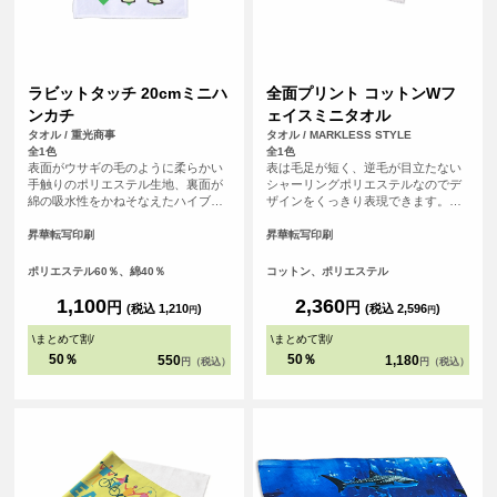
ラビットタッチ 20cmミニハ
全面プリント コットンWフ
ンカチ
ェイスミニタオル
タオル / 重光商事
タオル / MARKLESS STYLE
全1色
全1色
表面がウサギの毛のように柔らかい
表は毛足が短く、逆毛が目立たない
手触りのポリエステル生地、裏面が
シャーリングポリエステルなのでデ
綿の吸水性をかねそなえたハイブリ
ザインをくっきり表現できます。裏
ッドタオル。
はコットンパイルで、印刷をしても
ある程度の厚みが維持され、吸水性
昇華転写印刷
昇華転写印刷
も良いので実用性もバッチリです。
ポリエステル60％、綿40％
コットン、ポリエステル
1,100
2,360
円
円
(税込 1,210
)
(税込 2,596
)
円
円
\
まとめて割
/
\
まとめて割
/
50％
50％
550
1,180
円（税込）
円（税込）