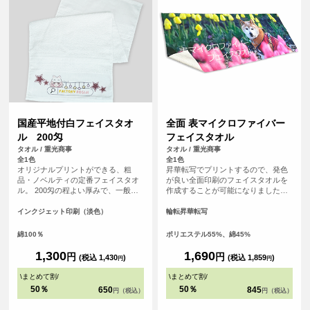
国産平地付白フェイスタオ
全面 表マイクロファイバー
ル 200匁
フェイスタオル
タオル / 重光商事
タオル / 重光商事
全1色
全1色
オリジナルプリントができる、粗
昇華転写でプリントするので、発色
品・ノベルティの定番フェイスタオ
が良い全面印刷のフェイスタオルを
ル。 200匁の程よい厚みで、一般的
作成することが可能になりました！
に年賀タオルや粗品、旅館の備品と
表面はプリントが映えるポリエステ
して最も広く使われている「標準的
ル生地、裏面は吸水性のあるコット
インクジェット印刷（淡色）
輪転昇華転写
で使い勝手の良い」厚さです。扱い
ン生地を使用した発色の良さと実用
やすく、配布用・業務用のどちらに
性を兼ね備えたアイテムです。 チー
綿100％
ポリエステル55%、綿45%
も適しています。 白無地なのでロゴ
ムタオルや応援グッズ、クリエイタ
や文字が映え、フルカラーインクジ
ーグッズ、スポーツイベントの販促
1,300
1,690
円
円
(税込 1,430
)
(税込 1,859
)
円
円
ェット印刷により、グラデーション
品としてもおすすめです。
や写真、細かなデザインも再現性の
\
まとめて割
/
\
まとめて割
/
高いプリントが可能です。
50％
50％
650
845
円（税込）
円（税込）