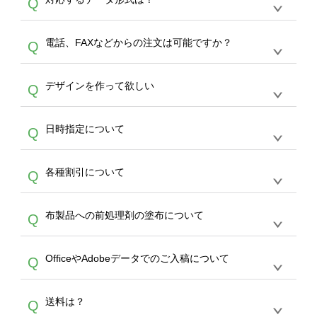
Q
生産にて承っております。デザインツールから
デザインの作成から決済まで完了できます。
デザインツールで対応している画像アップロー
30枚以上やシルク印刷など、大口注文の場合
A
電話、FAXなどからの注文は可能ですか？
Q
ドできるデータ形式は、JPG / PNG / AI / PSD /
は、サポートが担当する
エコバッグコンシェル
PDF 形式になります。データの最大サイズ
や
タンブラーコンシェル
をご利用ください。製
オンデマンドサービスでは、サイトからのご注
は、20MBです。デジカメやスマホで撮影した
作する数量が多ければ多いほど、オンデマンド
A
デザインを作って欲しい
Q
文のみ受け付けております。30個以上のご製
写真などもアップロード可能です。使用できな
サービスよりも低価格で製作することが可能で
作をお考えの方は、サポートが担当する
エコバ
い画像はエラーになります。（※ Illustratorか
す。
うまくデザインができない。印刷するデザイン
ッグコンシェル
や
タンブラーコンシェル
サービ
らの直接入稿には対応していません。AIで保存
A
日時指定について
Q
を作って欲しい。などの場合は、製作数量が
スをご利用頂ければ、電話やFAX、メールなど
し、デザインツールからアップロードして下さ
30個以上であれば、サポート担当が、デザイ
でご注文が可能です。
い）
恐れ入りますが、日時指定は承っておりませ
ン作成のお手伝いをすることが可能です。
エコ
A
各種割引について
Q
ん。発送後18時以降に配送業者・伝票番号を
バッグコンシェル
や
タンブラーコンシェル
サー
メールでお知らせいたしますので、直接配送業
ビスをご利用ください。(※ 30個以下の場合
【まとめて割】5枚以上でご注文枚数に応じて
者にご連絡いただき調整をお願い致します。
は、デザインツールをご利用ください)
A
布製品への前処理剤の塗布について
Q
カート内で自動的に割引(最大50%)が適用され
ます。 【付与ポイント】購入金額の1％が1ポ
【濃色インクジェット印刷による仕上がりの注
イントとして付与され、次回ご注文時に1ポイ
A
OfficeやAdobeデータでのご入稿について
Q
意点（前処理剤）】カラー生地（Tシャツのホ
ント＝1円としてお使いいただけます。ポイン
ワイト、トートバッグのナチュラル、ホワイト
トは発送完了の翌日に付与され、次回ご注文時
各種形式のデータを直接ご入稿することは出来
以外）のプリントは、濃色インクジェット印刷
からご利用頂けます。ポイントの有効期限は一
A
送料は？
Q
ません。いずれのデータも該当デザインのみ画
といって、プリントを定着させるための処理剤
年間です。【会員ランク】過去10カ月のご注