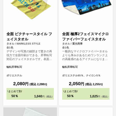
全面 ピクチャースタイル フ
全面 極厚2フェイスマイクロ
ェイスタオル
ファイバーフェイスタオル
タオル / MARKLESS STYLE
タオル / 重光商事
全1色
全1色
デザインや写真の細部まで驚きの再
一般的なマイクロファイバータオル
現力で全面印刷ができる、昇華転写
よりも厚みがあるためワンランク上
対応のフェイスタオルです。表面ま
の高級感のあるアイテムになりま
るっとプリントができるので、オリ
す。表面は毛足が短いため逆毛の影
ジナル感が増します。裏面はシャー
響をうけにくくデザイがくっきりプ
輪転昇華転写
輪転昇華転写
リング素材で、肌触り良いタオルと
リントされます。昇華転写で全面に
して、機能性も備えています。贈り
プリントするため発色が良いのも特
ポリエステル
ポリエステル95％、ナイロン5％
物や応援グッズとしてもおすすめで
徴です。 <br> <br> ※縫製済のアイ
す。
テムにプリントするためズレが生じ
2,080
2,050
円
円
(税込 2,288
)
(税込 2,255
)
円
円
る可能性がございます。全面にデザ
インを配置したい方は塗り足し範囲
\
まとめて割
/
\
まとめて割
/
まで画像を入れることをおすすめし
50％
50％
1,040
1,025
円（税込）
円（税込）
ております。<br> ※必ずプリントし
たいデザインはセーフラインの内側
にデザインして頂くと確実です。