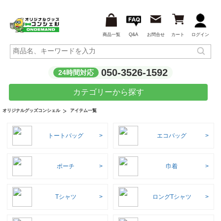
商品一覧
Q&A
お問合せ
カート
ログイン
050-3526-1592
24時間対応
カテゴリーから探す
アイテム一覧
オリジナルグッズコンシェル
トートバッグ
エコバッグ
ポーチ
巾着
Tシャツ
ロングTシャツ