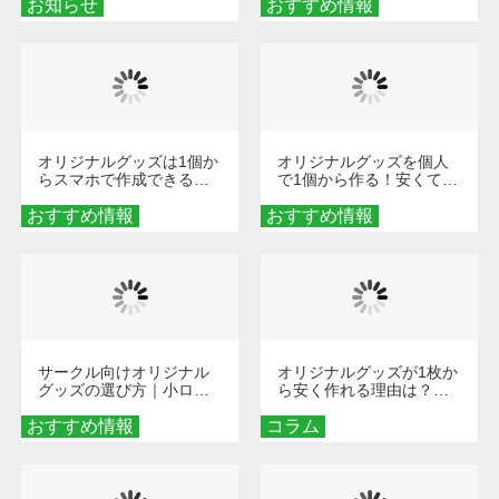
お知らせ
おすすめ情報
ダーメイドする魅力と選
び方
オリジナルグッズは1個か
オリジナルグッズを個人
らスマホで作成できる！
で1個から作る！安くて簡
旅行や遠征がもっと楽し
単なオンデマンド制作の
おすすめ情報
くなる巾着＆ポーチ活用
おすすめ情報
秘訣
術
サークル向けオリジナル
オリジナルグッズが1枚か
グッズの選び方｜小ロッ
ら安く作れる理由は？オ
ト・低予算で団結力を高
ンデマンド印刷の仕組み
おすすめ情報
める秘訣
コラム
とメリットを解説