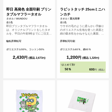
即日 高発色 全面印刷 プリン
ラビットタッチ 25cmミニハ
タブルマフラータオル
ンカチ
タオル / WUNDOU
タオル / 重光商事
全1色
全1色
即日プリンタブルマフラータオル
ウサギの毛のように柔らかい手触り
は、オリジナルプリントをしたタオ
のポリエステル生地を使った表面と
ルを、平日の午前9時までにご注文
綿の吸水性をかねそなえた裏面、丁
（決済完了）で、その日に発送する
度良いサイズ感のハイブリッドタオ
超短納期サービスです！急なイベン
ルです。
輪転昇華転写
昇華転写印刷
ト、注文し忘れ、すぐに欲しい！な
ど、時間がない時に便利！<br> 昇華
ポリエステル50%、コットン50%
ポリエステル60％、綿40％
プリント対応のマフラータオルで、
フルカラー印刷が可能。ロゴや文字
2,430
1,200
円
円
(税込 2,673
)
(税込 1,320
)
円
円
はもちろん、写真やグラデーション
も鮮やかに表現できます。<br> 表面
\
まとめて割
/
ポリエステル、裏面コットンの2層構
50％
600
円（税込）
造で、プリントの美しさとタオルと
しての吸水性・使い心地を両立。ス
ポーツ応援タオルやイベント・ライ
ブの記念品、企業ノベルティなど幅
広く活用でき、白ベースでデザイン
自由度も高いアイテムです。