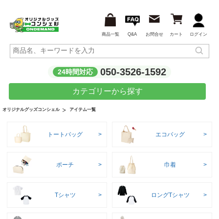
商品一覧
Q&A
お問合せ
カート
ログイン
050-3526-1592
24時間対応
カテゴリーから探す
アイテム一覧
オリジナルグッズコンシェル
トートバッグ
エコバッグ
ポーチ
巾着
Tシャツ
ロングTシャツ