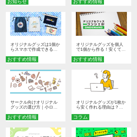
お知らせ
おすすめ情報
ダーメイドする魅力と選
び方
オリジナルグッズは1個か
オリジナルグッズを個人
らスマホで作成できる！
で1個から作る！安くて簡
旅行や遠征がもっと楽し
単なオンデマンド制作の
おすすめ情報
くなる巾着＆ポーチ活用
おすすめ情報
秘訣
術
サークル向けオリジナル
オリジナルグッズが1枚か
グッズの選び方｜小ロッ
ら安く作れる理由は？オ
ト・低予算で団結力を高
ンデマンド印刷の仕組み
おすすめ情報
める秘訣
コラム
とメリットを解説