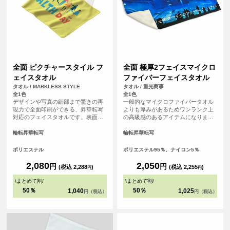
全面 ピクチャースタイル フ
全面 極厚2フェイスマイクロ
ェイスタオル
ファイバーフェイスタオル
タオル / MARKLESS STYLE
タオル / 重光商事
全1色
全1色
デザインや写真の細部まで驚きの再
一般的なマイクロファイバータオル
現力で全面印刷ができる、昇華転写
よりも厚みがあるためワンランク上
対応のフェイスタオルです。表面ま
の高級感のあるアイテムになりま
るっとプリントができるので、オリ
す。表面は毛足が短いため逆毛の影
ジナル感が増します。裏面はシャー
響をうけにくくデザイがくっきりプ
輪転昇華転写
輪転昇華転写
リング素材で、肌触り良いタオルと
リントされます。昇華転写で全面に
して、機能性も備えています。贈り
プリントするため発色が良いのも特
ポリエステル
ポリエステル95％、ナイロン5％
物や応援グッズとしてもおすすめで
徴です。 <br> <br> ※縫製済のアイ
す。
テムにプリントするためズレが生じ
2,080
2,050
円
円
(税込 2,288
)
(税込 2,255
)
円
円
る可能性がございます。全面にデザ
インを配置したい方は塗り足し範囲
\
まとめて割
/
\
まとめて割
/
まで画像を入れることをおすすめし
50％
50％
1,040
1,025
円（税込）
円（税込）
ております。<br> ※必ずプリントし
たいデザインはセーフラインの内側
にデザインして頂くと確実です。