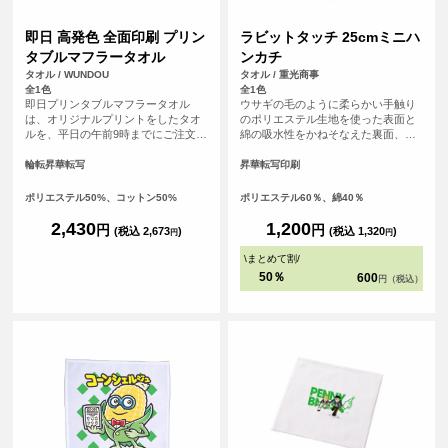
即日 高発色 全面印刷 プリン
ラビットタッチ 25cmミニハ
タブルマフラータオル
ンカチ
タオル / WUNDOU
タオル / 重光商事
全1色
全1色
即日プリンタブルマフラータオル
ウサギの毛のように柔らかい手触り
は、オリジナルプリントをしたタオ
のポリエステル生地を使った表面と
ルを、平日の午前9時までにご注文
綿の吸水性をかねそなえた裏面、丁
（決済完了）で、その日に発送する
度良いサイズ感のハイブリッドタオ
超短納期サービスです！急なイベン
ルです。
輪転昇華転写
昇華転写印刷
ト、注文し忘れ、すぐに欲しい！な
ど、時間がない時に便利！<br> 昇華
ポリエステル50%、コットン50%
ポリエステル60％、綿40％
プリント対応のマフラータオルで、
フルカラー印刷が可能。ロゴや文字
2,430
1,200
円
円
(税込 2,673
)
(税込 1,320
)
円
円
はもちろん、写真やグラデーション
も鮮やかに表現できます。<br> 表面
\
まとめて割
/
ポリエステル、裏面コットンの2層構
50％
600
円（税込）
造で、プリントの美しさとタオルと
しての吸水性・使い心地を両立。ス
ポーツ応援タオルやイベント・ライ
ブの記念品、企業ノベルティなど幅
広く活用でき、白ベースでデザイン
自由度も高いアイテムです。