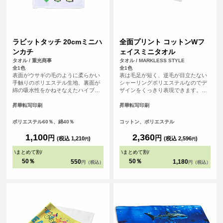
ラビットタッチ 20cmミニハ
全面プリント コットンWフ
ンカチ
ェイスミニタオル
タオル / 重光商事
タオル / MARKLESS STYLE
全1色
全1色
表面がウサギの毛のように柔らかい
表は毛足が短く、逆毛が目立たない
手触りのポリエステル生地、裏面が
シャーリングポリエステルなのでデ
綿の吸水性をかねそなえたハイブリ
ザインをくっきり表現できます。裏
ッドタオル。
はコットンパイルで、印刷をしても
ある程度の厚みが維持され、吸水性
昇華転写印刷
昇華転写印刷
も良いので実用性もバッチリです。
ポリエステル60％、綿40％
コットン、ポリエステル
1,100
2,360
円
円
(税込 1,210
)
(税込 2,596
)
円
円
\
まとめて割
/
\
まとめて割
/
50％
50％
550
1,180
円（税込）
円（税込）