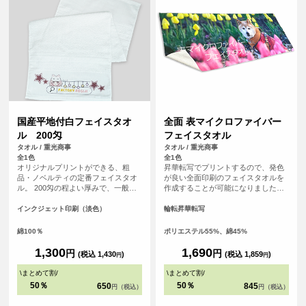
国産平地付白フェイスタオ
全面 表マイクロファイバー
ル 200匁
フェイスタオル
タオル / 重光商事
タオル / 重光商事
全1色
全1色
オリジナルプリントができる、粗
昇華転写でプリントするので、発色
品・ノベルティの定番フェイスタオ
が良い全面印刷のフェイスタオルを
ル。 200匁の程よい厚みで、一般的
作成することが可能になりました！
に年賀タオルや粗品、旅館の備品と
表面はプリントが映えるポリエステ
して最も広く使われている「標準的
ル生地、裏面は吸水性のあるコット
インクジェット印刷（淡色）
輪転昇華転写
で使い勝手の良い」厚さです。扱い
ン生地を使用した発色の良さと実用
やすく、配布用・業務用のどちらに
性を兼ね備えたアイテムです。 チー
綿100％
ポリエステル55%、綿45%
も適しています。 白無地なのでロゴ
ムタオルや応援グッズ、クリエイタ
や文字が映え、フルカラーインクジ
ーグッズ、スポーツイベントの販促
1,300
1,690
円
円
(税込 1,430
)
(税込 1,859
)
円
円
ェット印刷により、グラデーション
品としてもおすすめです。
や写真、細かなデザインも再現性の
\
まとめて割
/
\
まとめて割
/
高いプリントが可能です。
50％
50％
650
845
円（税込）
円（税込）