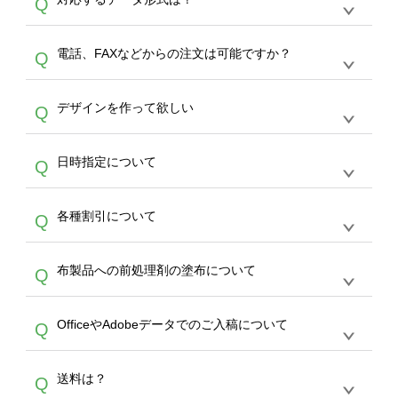
Q
生産にて承っております。デザインツールから
デザインの作成から決済まで完了できます。
デザインツールで対応している画像アップロー
30枚以上やシルク印刷など、大口注文の場合
A
電話、FAXなどからの注文は可能ですか？
Q
ドできるデータ形式は、JPG / PNG / AI / PSD /
は、サポートが担当する
エコバッグコンシェル
PDF 形式になります。データの最大サイズ
や
タンブラーコンシェル
をご利用ください。製
オンデマンドサービスでは、サイトからのご注
は、20MBです。デジカメやスマホで撮影した
作する数量が多ければ多いほど、オンデマンド
A
デザインを作って欲しい
Q
文のみ受け付けております。30個以上のご製
写真などもアップロード可能です。使用できな
サービスよりも低価格で製作することが可能で
作をお考えの方は、サポートが担当する
エコバ
い画像はエラーになります。（※ Illustratorか
す。
うまくデザインができない。印刷するデザイン
ッグコンシェル
や
タンブラーコンシェル
サービ
らの直接入稿には対応していません。AIで保存
A
日時指定について
Q
を作って欲しい。などの場合は、製作数量が
スをご利用頂ければ、電話やFAX、メールなど
し、デザインツールからアップロードして下さ
30個以上であれば、サポート担当が、デザイ
でご注文が可能です。
い）
恐れ入りますが、日時指定は承っておりませ
ン作成のお手伝いをすることが可能です。
エコ
A
各種割引について
Q
ん。発送後18時以降に配送業者・伝票番号を
バッグコンシェル
や
タンブラーコンシェル
サー
メールでお知らせいたしますので、直接配送業
ビスをご利用ください。(※ 30個以下の場合
【まとめて割】5枚以上でご注文枚数に応じて
者にご連絡いただき調整をお願い致します。
は、デザインツールをご利用ください)
A
布製品への前処理剤の塗布について
Q
カート内で自動的に割引(最大50%)が適用され
ます。 【付与ポイント】購入金額の1％が1ポ
【濃色インクジェット印刷による仕上がりの注
イントとして付与され、次回ご注文時に1ポイ
A
OfficeやAdobeデータでのご入稿について
Q
意点（前処理剤）】カラー生地（Tシャツのホ
ント＝1円としてお使いいただけます。ポイン
ワイト、トートバッグのナチュラル、ホワイト
トは発送完了の翌日に付与され、次回ご注文時
各種形式のデータを直接ご入稿することは出来
以外）のプリントは、濃色インクジェット印刷
からご利用頂けます。ポイントの有効期限は一
A
送料は？
Q
ません。いずれのデータも該当デザインのみ画
といって、プリントを定着させるための処理剤
年間です。【会員ランク】過去10カ月のご注