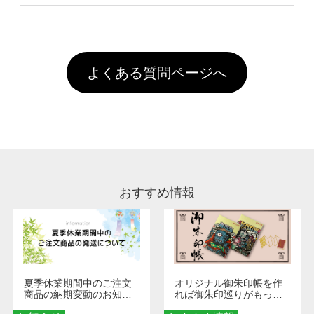
像(JPEG,PNG,GIF,PDF)に変換、またはAdobe
を塗布しており、短納期・低価格で商品をお届
文回数により会員ランク割引(最大5%)が適用
全国一律290円(税抜)です。また4,000円(税抜)
データ(AI,PSD)で保存して頂き、デザインツー
けするため、処理剤は塗布されたままの状態で
されます。※ログインしてからご注文頂いたも
A
以上のご注文で送料無料とさせて頂いておりま
ル上にアップロードをお願い致します。
出荷を行っております。処理剤自体は人体に無
のに限ります。(同じメールアドレスでご注文
す。「まとめて割」「ポイント」「ランク割
害な性質で、水洗いで落とすことが可能です。
頂いても、ログインがされていなければ、ラン
引」などによるお値引きで4,000円未満になる
お手数ですが、お客様ご自身にて着用前に落と
クにカウントがされません。
よくある質問ページへ
場合は送料がかかりますので、ご注意くださ
していただけますようお願いいたします。※1
い。
通常注文・直送機能でのご注文に関わらず、前
処理剤が残った状態でお届けとなる場合がござ
います。※2 濃色は淡色に比べ処理剤が目立ち
やすく、1回の水洗いでは落ちない場合があり
ます、徐々に軽減されますのでどうかご安心く
ださい。
おすすめ情報
夏季休業期間中のご注文
オリジナル御朱印帳を作
商品の納期変動のお知ら
れば御朱印巡りがもっと
せ
楽しくなる！1冊からオー