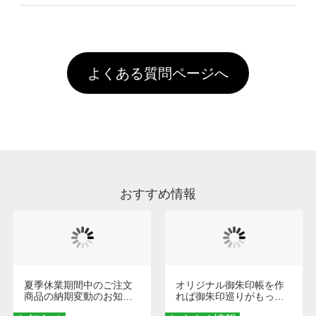
像(JPEG,PNG,GIF,PDF)に変換、またはAdobe
を塗布しており、短納期・低価格で商品をお届
文回数により会員ランク割引(最大5%)が適用
全国一律290円(税抜)です。また4,000円(税抜)
データ(AI,PSD)で保存して頂き、デザインツー
けするため、処理剤は塗布されたままの状態で
されます。※ログインしてからご注文頂いたも
A
以上のご注文で送料無料とさせて頂いておりま
ル上にアップロードをお願い致します。
出荷を行っております。処理剤自体は人体に無
のに限ります。(同じメールアドレスでご注文
す。「まとめて割」「ポイント」「ランク割
害な性質で、水洗いで落とすことが可能です。
頂いても、ログインがされていなければ、ラン
引」などによるお値引きで4,000円未満になる
お手数ですが、お客様ご自身にて着用前に落と
クにカウントがされません。
よくある質問ページへ
場合は送料がかかりますので、ご注意くださ
していただけますようお願いいたします。※1
い。
通常注文・直送機能でのご注文に関わらず、前
処理剤が残った状態でお届けとなる場合がござ
います。※2 濃色は淡色に比べ処理剤が目立ち
やすく、1回の水洗いでは落ちない場合があり
ます、徐々に軽減されますのでどうかご安心く
ださい。
おすすめ情報
夏季休業期間中のご注文
オリジナル御朱印帳を作
商品の納期変動のお知ら
れば御朱印巡りがもっと
せ
楽しくなる！1冊からオー