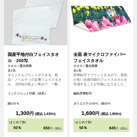
国産平地付白フェイスタオ
全面 表マイクロファイバー
ル 200匁
フェイスタオル
タオル / 重光商事
タオル / 重光商事
全1色
全1色
オリジナルプリントができる、粗
昇華転写でプリントするので、発色
品・ノベルティの定番フェイスタオ
が良い全面印刷のフェイスタオルを
ル。 200匁の程よい厚みで、一般的
作成することが可能になりました！
に年賀タオルや粗品、旅館の備品と
表面はプリントが映えるポリエステ
して最も広く使われている「標準的
ル生地、裏面は吸水性のあるコット
インクジェット印刷（淡色）
輪転昇華転写
で使い勝手の良い」厚さです。扱い
ン生地を使用した発色の良さと実用
やすく、配布用・業務用のどちらに
性を兼ね備えたアイテムです。 チー
綿100％
ポリエステル55%、綿45%
も適しています。 白無地なのでロゴ
ムタオルや応援グッズ、クリエイタ
や文字が映え、フルカラーインクジ
ーグッズ、スポーツイベントの販促
1,300
1,690
円
円
(税込 1,430
)
(税込 1,859
)
円
円
ェット印刷により、グラデーション
品としてもおすすめです。
や写真、細かなデザインも再現性の
\
まとめて割
/
\
まとめて割
/
高いプリントが可能です。
50％
50％
650
845
円（税込）
円（税込）