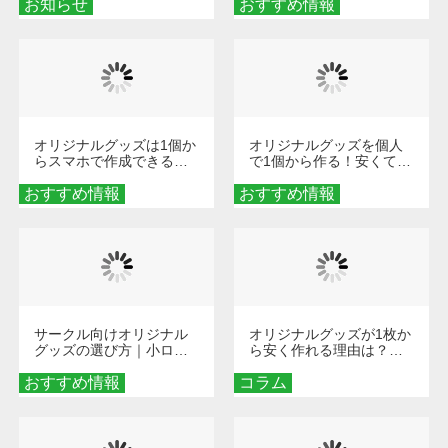
お知らせ
おすすめ情報
ダーメイドする魅力と選
び方
オリジナルグッズは1個か
オリジナルグッズを個人
らスマホで作成できる！
で1個から作る！安くて簡
旅行や遠征がもっと楽し
単なオンデマンド制作の
おすすめ情報
くなる巾着＆ポーチ活用
おすすめ情報
秘訣
術
サークル向けオリジナル
オリジナルグッズが1枚か
グッズの選び方｜小ロッ
ら安く作れる理由は？オ
ト・低予算で団結力を高
ンデマンド印刷の仕組み
おすすめ情報
める秘訣
コラム
とメリットを解説