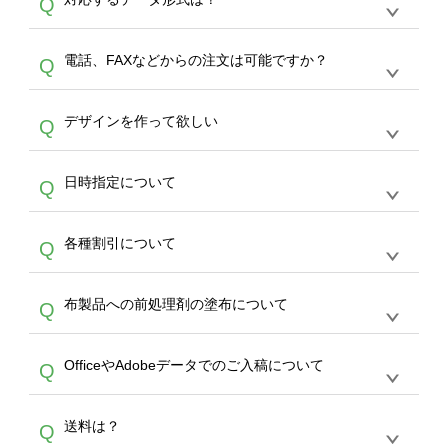
Q
生産にて承っております。デザインツールから
デザインの作成から決済まで完了できます。
デザインツールで対応している画像アップロー
30枚以上やシルク印刷など、大口注文の場合
A
電話、FAXなどからの注文は可能ですか？
Q
ドできるデータ形式は、JPG / PNG / AI / PSD /
は、サポートが担当する
エコバッグコンシェル
PDF 形式になります。データの最大サイズ
や
タンブラーコンシェル
をご利用ください。製
オンデマンドサービスでは、サイトからのご注
は、20MBです。デジカメやスマホで撮影した
作する数量が多ければ多いほど、オンデマンド
A
デザインを作って欲しい
Q
文のみ受け付けております。30個以上のご製
写真などもアップロード可能です。使用できな
サービスよりも低価格で製作することが可能で
作をお考えの方は、サポートが担当する
エコバ
い画像はエラーになります。（※ Illustratorか
す。
うまくデザインができない。印刷するデザイン
ッグコンシェル
や
タンブラーコンシェル
サービ
らの直接入稿には対応していません。AIで保存
A
日時指定について
Q
を作って欲しい。などの場合は、製作数量が
スをご利用頂ければ、電話やFAX、メールなど
し、デザインツールからアップロードして下さ
30個以上であれば、サポート担当が、デザイ
でご注文が可能です。
い）
恐れ入りますが、日時指定は承っておりませ
ン作成のお手伝いをすることが可能です。
エコ
A
各種割引について
Q
ん。発送後18時以降に配送業者・伝票番号を
バッグコンシェル
や
タンブラーコンシェル
サー
メールでお知らせいたしますので、直接配送業
ビスをご利用ください。(※ 30個以下の場合
【まとめて割】5枚以上でご注文枚数に応じて
者にご連絡いただき調整をお願い致します。
は、デザインツールをご利用ください)
A
布製品への前処理剤の塗布について
Q
カート内で自動的に割引(最大50%)が適用され
ます。 【付与ポイント】購入金額の1％が1ポ
【濃色インクジェット印刷による仕上がりの注
イントとして付与され、次回ご注文時に1ポイ
A
OfficeやAdobeデータでのご入稿について
Q
意点（前処理剤）】カラー生地（Tシャツのホ
ント＝1円としてお使いいただけます。ポイン
ワイト、トートバッグのナチュラル、ホワイト
トは発送完了の翌日に付与され、次回ご注文時
各種形式のデータを直接ご入稿することは出来
以外）のプリントは、濃色インクジェット印刷
からご利用頂けます。ポイントの有効期限は一
A
送料は？
Q
ません。いずれのデータも該当デザインのみ画
といって、プリントを定着させるための処理剤
年間です。【会員ランク】過去10カ月のご注