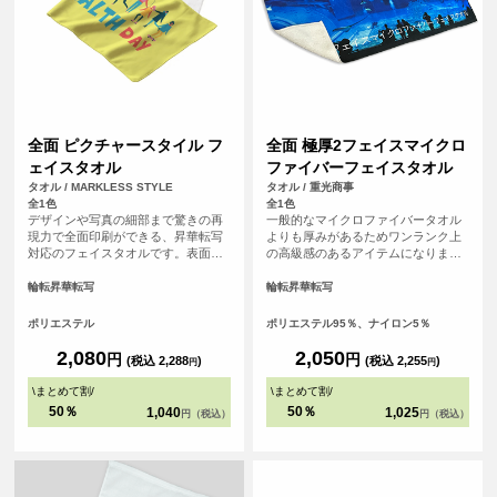
全面 ピクチャースタイル フ
全面 極厚2フェイスマイクロ
ェイスタオル
ファイバーフェイスタオル
タオル / MARKLESS STYLE
タオル / 重光商事
全1色
全1色
デザインや写真の細部まで驚きの再
一般的なマイクロファイバータオル
現力で全面印刷ができる、昇華転写
よりも厚みがあるためワンランク上
対応のフェイスタオルです。表面ま
の高級感のあるアイテムになりま
るっとプリントができるので、オリ
す。表面は毛足が短いため逆毛の影
ジナル感が増します。裏面はシャー
響をうけにくくデザイがくっきりプ
輪転昇華転写
輪転昇華転写
リング素材で、肌触り良いタオルと
リントされます。昇華転写で全面に
して、機能性も備えています。贈り
プリントするため発色が良いのも特
ポリエステル
ポリエステル95％、ナイロン5％
物や応援グッズとしてもおすすめで
徴です。 <br> <br> ※縫製済のアイ
す。
テムにプリントするためズレが生じ
2,080
2,050
円
円
(税込 2,288
)
(税込 2,255
)
円
円
る可能性がございます。全面にデザ
インを配置したい方は塗り足し範囲
\
まとめて割
/
\
まとめて割
/
まで画像を入れることをおすすめし
50％
50％
1,040
1,025
円（税込）
円（税込）
ております。<br> ※必ずプリントし
たいデザインはセーフラインの内側
にデザインして頂くと確実です。