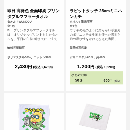
即日 高発色 全面印刷 プリン
ラビットタッチ 25cmミニハ
タブルマフラータオル
ンカチ
タオル / WUNDOU
タオル / 重光商事
全1色
全1色
即日プリンタブルマフラータオル
ウサギの毛のように柔らかい手触り
は、オリジナルプリントをしたタオ
のポリエステル生地を使った表面と
ルを、平日の午前9時までにご注文
綿の吸水性をかねそなえた裏面、丁
（決済完了）で、その日に発送する
度良いサイズ感のハイブリッドタオ
超短納期サービスです！急なイベン
ルです。
輪転昇華転写
昇華転写印刷
ト、注文し忘れ、すぐに欲しい！な
ど、時間がない時に便利！<br> 昇華
ポリエステル50%、コットン50%
ポリエステル60％、綿40％
プリント対応のマフラータオルで、
フルカラー印刷が可能。ロゴや文字
2,430
1,200
円
円
(税込 2,673
)
(税込 1,320
)
円
円
はもちろん、写真やグラデーション
も鮮やかに表現できます。<br> 表面
\
まとめて割
/
ポリエステル、裏面コットンの2層構
50％
600
円（税込）
造で、プリントの美しさとタオルと
しての吸水性・使い心地を両立。ス
ポーツ応援タオルやイベント・ライ
ブの記念品、企業ノベルティなど幅
広く活用でき、白ベースでデザイン
自由度も高いアイテムです。