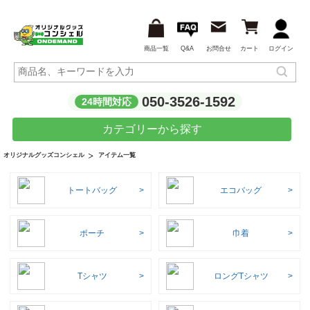
商品一覧
Q&A
お問合せ
カート
ログイン
050-3526-1592
24時間対応
カテゴリーから探す
アイテム一覧
オリジナルグッズコンシェル
トートバッグ
エコバッグ
ポーチ
巾着
Tシャツ
ロングTシャツ