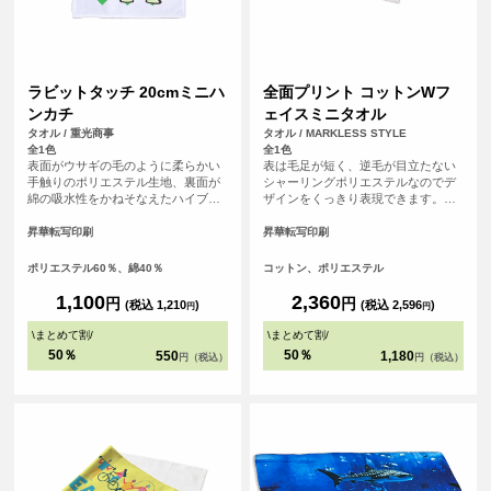
ラビットタッチ 20cmミニハ
全面プリント コットンWフ
ンカチ
ェイスミニタオル
タオル / 重光商事
タオル / MARKLESS STYLE
全1色
全1色
表面がウサギの毛のように柔らかい
表は毛足が短く、逆毛が目立たない
手触りのポリエステル生地、裏面が
シャーリングポリエステルなのでデ
綿の吸水性をかねそなえたハイブリ
ザインをくっきり表現できます。裏
ッドタオル。
はコットンパイルで、印刷をしても
ある程度の厚みが維持され、吸水性
昇華転写印刷
昇華転写印刷
も良いので実用性もバッチリです。
ポリエステル60％、綿40％
コットン、ポリエステル
1,100
2,360
円
円
(税込 1,210
)
(税込 2,596
)
円
円
\
まとめて割
/
\
まとめて割
/
50％
50％
550
1,180
円（税込）
円（税込）