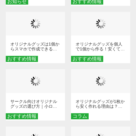
お知らせ
おすすめ情報
ダーメイドする魅力と選
び方
オリジナルグッズは1個か
オリジナルグッズを個人
らスマホで作成できる！
で1個から作る！安くて簡
旅行や遠征がもっと楽し
単なオンデマンド制作の
おすすめ情報
くなる巾着＆ポーチ活用
おすすめ情報
秘訣
術
サークル向けオリジナル
オリジナルグッズが1枚か
グッズの選び方｜小ロッ
ら安く作れる理由は？オ
ト・低予算で団結力を高
ンデマンド印刷の仕組み
おすすめ情報
める秘訣
コラム
とメリットを解説