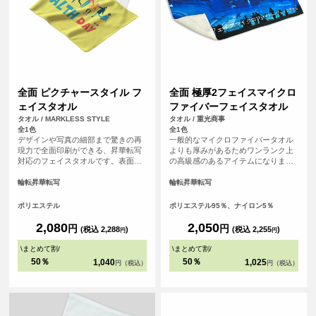
全面 ピクチャースタイル フ
全面 極厚2フェイスマイクロ
ェイスタオル
ファイバーフェイスタオル
タオル / MARKLESS STYLE
タオル / 重光商事
全1色
全1色
デザインや写真の細部まで驚きの再
一般的なマイクロファイバータオル
現力で全面印刷ができる、昇華転写
よりも厚みがあるためワンランク上
対応のフェイスタオルです。表面ま
の高級感のあるアイテムになりま
るっとプリントができるので、オリ
す。表面は毛足が短いため逆毛の影
ジナル感が増します。裏面はシャー
響をうけにくくデザイがくっきりプ
輪転昇華転写
輪転昇華転写
リング素材で、肌触り良いタオルと
リントされます。昇華転写で全面に
して、機能性も備えています。贈り
プリントするため発色が良いのも特
ポリエステル
ポリエステル95％、ナイロン5％
物や応援グッズとしてもおすすめで
徴です。 <br> <br> ※縫製済のアイ
す。
テムにプリントするためズレが生じ
2,080
2,050
円
円
(税込 2,288
)
(税込 2,255
)
円
円
る可能性がございます。全面にデザ
インを配置したい方は塗り足し範囲
\
まとめて割
/
\
まとめて割
/
まで画像を入れることをおすすめし
50％
50％
1,040
1,025
円（税込）
円（税込）
ております。<br> ※必ずプリントし
たいデザインはセーフラインの内側
にデザインして頂くと確実です。