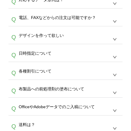
Q
生産にて承っております。デザインツールから
デザインの作成から決済まで完了できます。
デザインツールで対応している画像アップロー
30枚以上やシルク印刷など、大口注文の場合
A
電話、FAXなどからの注文は可能ですか？
Q
ドできるデータ形式は、JPG / PNG / AI / PSD /
は、サポートが担当する
エコバッグコンシェル
PDF 形式になります。データの最大サイズ
や
タンブラーコンシェル
をご利用ください。製
オンデマンドサービスでは、サイトからのご注
は、20MBです。デジカメやスマホで撮影した
作する数量が多ければ多いほど、オンデマンド
A
デザインを作って欲しい
Q
文のみ受け付けております。30個以上のご製
写真などもアップロード可能です。使用できな
サービスよりも低価格で製作することが可能で
作をお考えの方は、サポートが担当する
エコバ
い画像はエラーになります。（※ Illustratorか
す。
うまくデザインができない。印刷するデザイン
ッグコンシェル
や
タンブラーコンシェル
サービ
らの直接入稿には対応していません。AIで保存
A
日時指定について
Q
を作って欲しい。などの場合は、製作数量が
スをご利用頂ければ、電話やFAX、メールなど
し、デザインツールからアップロードして下さ
30個以上であれば、サポート担当が、デザイ
でご注文が可能です。
い）
恐れ入りますが、日時指定は承っておりませ
ン作成のお手伝いをすることが可能です。
エコ
A
各種割引について
Q
ん。発送後18時以降に配送業者・伝票番号を
バッグコンシェル
や
タンブラーコンシェル
サー
メールでお知らせいたしますので、直接配送業
ビスをご利用ください。(※ 30個以下の場合
【まとめて割】5枚以上でご注文枚数に応じて
者にご連絡いただき調整をお願い致します。
は、デザインツールをご利用ください)
A
布製品への前処理剤の塗布について
Q
カート内で自動的に割引(最大50%)が適用され
ます。 【付与ポイント】購入金額の1％が1ポ
【濃色インクジェット印刷による仕上がりの注
イントとして付与され、次回ご注文時に1ポイ
A
OfficeやAdobeデータでのご入稿について
Q
意点（前処理剤）】カラー生地（Tシャツのホ
ント＝1円としてお使いいただけます。ポイン
ワイト、トートバッグのナチュラル、ホワイト
トは発送完了の翌日に付与され、次回ご注文時
各種形式のデータを直接ご入稿することは出来
以外）のプリントは、濃色インクジェット印刷
からご利用頂けます。ポイントの有効期限は一
A
送料は？
Q
ません。いずれのデータも該当デザインのみ画
といって、プリントを定着させるための処理剤
年間です。【会員ランク】過去10カ月のご注