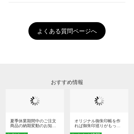
像(JPEG,PNG,GIF,PDF)に変換、またはAdobe
を塗布しており、短納期・低価格で商品をお届
文回数により会員ランク割引(最大5%)が適用
全国一律290円(税抜)です。また4,000円(税抜)
データ(AI,PSD)で保存して頂き、デザインツー
けするため、処理剤は塗布されたままの状態で
されます。※ログインしてからご注文頂いたも
A
以上のご注文で送料無料とさせて頂いておりま
ル上にアップロードをお願い致します。
出荷を行っております。処理剤自体は人体に無
のに限ります。(同じメールアドレスでご注文
す。「まとめて割」「ポイント」「ランク割
害な性質で、水洗いで落とすことが可能です。
頂いても、ログインがされていなければ、ラン
引」などによるお値引きで4,000円未満になる
お手数ですが、お客様ご自身にて着用前に落と
クにカウントがされません。
よくある質問ページへ
場合は送料がかかりますので、ご注意くださ
していただけますようお願いいたします。※1
い。
通常注文・直送機能でのご注文に関わらず、前
処理剤が残った状態でお届けとなる場合がござ
います。※2 濃色は淡色に比べ処理剤が目立ち
やすく、1回の水洗いでは落ちない場合があり
ます、徐々に軽減されますのでどうかご安心く
ださい。
おすすめ情報
夏季休業期間中のご注文
オリジナル御朱印帳を作
商品の納期変動のお知ら
れば御朱印巡りがもっと
せ
楽しくなる！1冊からオー