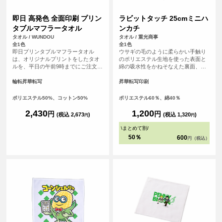
即日 高発色 全面印刷 プリン
ラビットタッチ 25cmミニハ
タブルマフラータオル
ンカチ
タオル / WUNDOU
タオル / 重光商事
全1色
全1色
即日プリンタブルマフラータオル
ウサギの毛のように柔らかい手触り
は、オリジナルプリントをしたタオ
のポリエステル生地を使った表面と
ルを、平日の午前9時までにご注文
綿の吸水性をかねそなえた裏面、丁
（決済完了）で、その日に発送する
度良いサイズ感のハイブリッドタオ
超短納期サービスです！急なイベン
ルです。
輪転昇華転写
昇華転写印刷
ト、注文し忘れ、すぐに欲しい！な
ど、時間がない時に便利！<br> 昇華
ポリエステル50%、コットン50%
ポリエステル60％、綿40％
プリント対応のマフラータオルで、
フルカラー印刷が可能。ロゴや文字
2,430
1,200
円
円
(税込 2,673
)
(税込 1,320
)
円
円
はもちろん、写真やグラデーション
も鮮やかに表現できます。<br> 表面
\
まとめて割
/
ポリエステル、裏面コットンの2層構
50％
600
円（税込）
造で、プリントの美しさとタオルと
しての吸水性・使い心地を両立。ス
ポーツ応援タオルやイベント・ライ
ブの記念品、企業ノベルティなど幅
広く活用でき、白ベースでデザイン
自由度も高いアイテムです。