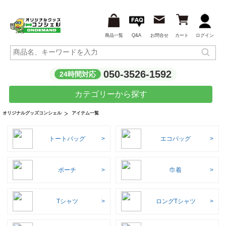
商品一覧
Q&A
お問合せ
カート
ログイン
050-3526-1592
24時間対応
カテゴリーから探す
アイテム一覧
オリジナルグッズコンシェル
トートバッグ
エコバッグ
ポーチ
巾着
Tシャツ
ロングTシャツ