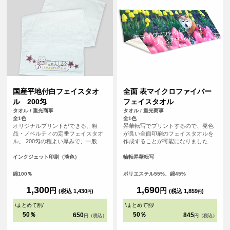
国産平地付白フェイスタオ
全面 表マイクロファイバー
ル 200匁
フェイスタオル
タオル / 重光商事
タオル / 重光商事
全1色
全1色
オリジナルプリントができる、粗
昇華転写でプリントするので、発色
品・ノベルティの定番フェイスタオ
が良い全面印刷のフェイスタオルを
ル。 200匁の程よい厚みで、一般的
作成することが可能になりました！
に年賀タオルや粗品、旅館の備品と
表面はプリントが映えるポリエステ
して最も広く使われている「標準的
ル生地、裏面は吸水性のあるコット
インクジェット印刷（淡色）
輪転昇華転写
で使い勝手の良い」厚さです。扱い
ン生地を使用した発色の良さと実用
やすく、配布用・業務用のどちらに
性を兼ね備えたアイテムです。 チー
綿100％
ポリエステル55%、綿45%
も適しています。 白無地なのでロゴ
ムタオルや応援グッズ、クリエイタ
や文字が映え、フルカラーインクジ
ーグッズ、スポーツイベントの販促
1,300
1,690
円
円
(税込 1,430
)
(税込 1,859
)
円
円
ェット印刷により、グラデーション
品としてもおすすめです。
や写真、細かなデザインも再現性の
\
まとめて割
/
\
まとめて割
/
高いプリントが可能です。
50％
50％
650
845
円（税込）
円（税込）