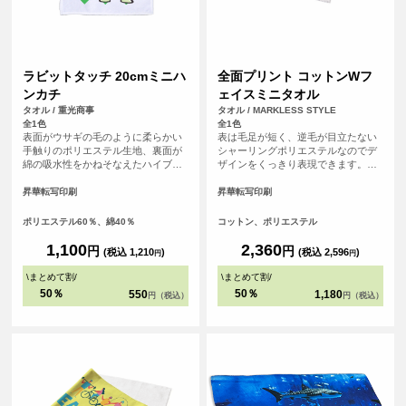
ラビットタッチ 20cmミニハ
全面プリント コットンWフ
ンカチ
ェイスミニタオル
タオル / 重光商事
タオル / MARKLESS STYLE
全1色
全1色
表面がウサギの毛のように柔らかい
表は毛足が短く、逆毛が目立たない
手触りのポリエステル生地、裏面が
シャーリングポリエステルなのでデ
綿の吸水性をかねそなえたハイブリ
ザインをくっきり表現できます。裏
ッドタオル。
はコットンパイルで、印刷をしても
ある程度の厚みが維持され、吸水性
昇華転写印刷
昇華転写印刷
も良いので実用性もバッチリです。
ポリエステル60％、綿40％
コットン、ポリエステル
1,100
2,360
円
円
(税込 1,210
)
(税込 2,596
)
円
円
\
まとめて割
/
\
まとめて割
/
50％
50％
550
1,180
円（税込）
円（税込）