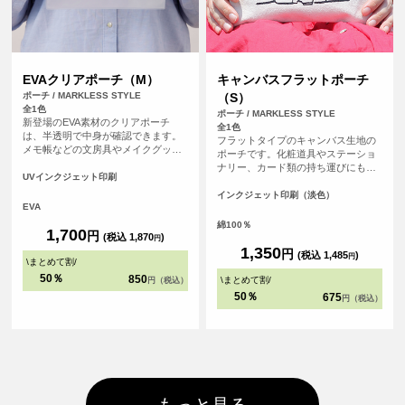
EVAクリアポーチ（M）
キャンバスフラットポーチ
ポーチ / MARKLESS STYLE
（S）
全1色
ポーチ / MARKLESS STYLE
新登場のEVA素材のクリアポーチ
全1色
は、半透明で中身が確認できます。
フラットタイプのキャンバス生地の
メモ帳などの文房具やメイクグッ
ポーチです。化粧道具やステーショ
ズ、予備マスクなどを入れるのに便
ナリー、カード類の持ち運びにも便
利なサイズ感です。リング付きの引
UVインクジェット印刷
利です。チャンクの黒がアクセント
き手部分は吊り下げ陳列が可能で、
になってかわいい。
インクジェット印刷（淡色）
アパレルブランドの包装や展示会の
EVA
ノベルティなど、さまざまな用途で
綿100％
活用できます。開閉する際はスライ
1,700
円
(税込 1,870
)
円
ダー部分を掴んで操作し、引き手部
1,350
円
(税込 1,485
)
分を強く引っ張らないように注意し
円
\
まとめて割
/
てご使用ください。
50％
850
\
まとめて割
/
円（税込）
50％
675
円（税込）
もっと見る