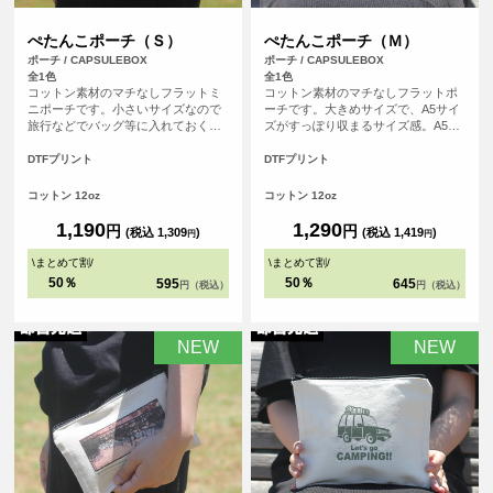
ぺたんこポーチ（Ｓ）
ぺたんこポーチ（Ｍ）
ポーチ / CAPSULEBOX
ポーチ / CAPSULEBOX
全1色
全1色
コットン素材のマチなしフラットミ
コットン素材のマチなしフラットポ
ニポーチです。小さいサイズなので
ーチです。大きめサイズで、A5サイ
旅行などでバッグ等に入れておくと
ズがすっぽり収まるサイズ感。A5ノ
便利なポーチ。開口部はジッパーに
ートとステーショナリーを持ち歩い
なっております。四角い形のポーチ
たり、旅行などで小物の小分け用ポ
DTFプリント
DTFプリント
は印刷ができる範囲も広く、お好き
ーチとしても活躍します。開口部は
なデザインをレイアウトしてオリジ
ジッパーになっております。四角い
コットン 12oz
コットン 12oz
ナル度たっぷりのポーチを作成でき
形のポーチは印刷ができる範囲も広
ます。
く、お好きなデザインをレイアウト
1,190
1,290
円
円
(税込 1,309
)
(税込 1,419
)
円
円
してオリジナル度たっぷりのポーチ
を作成できます。
\
まとめて割
/
\
まとめて割
/
50％
50％
595
645
円（税込）
円（税込）
NEW
NEW