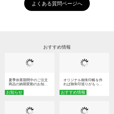
お手数ですが、お客様ご自身にて着用前に落と
クにカウントがされません。
よくある質問ページへ
場合は送料がかかりますので、ご注意くださ
していただけますようお願いいたします。※1
い。
通常注文・直送機能でのご注文に関わらず、前
処理剤が残った状態でお届けとなる場合がござ
います。※2 濃色は淡色に比べ処理剤が目立ち
やすく、1回の水洗いでは落ちない場合があり
ます、徐々に軽減されますのでどうかご安心く
ださい。
おすすめ情報
夏季休業期間中のご注文
オリジナル御朱印帳を作
商品の納期変動のお知ら
れば御朱印巡りがもっと
せ
楽しくなる！1冊からオー
お知らせ
おすすめ情報
ダーメイドする魅力と選
び方