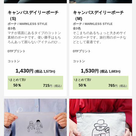
キャンバスデイリーポーチ
キャンバスデイリーポーチ
（S)
（M)
ポーチ / MARKLESS STYLE
ポーチ / MARKLESS STYLE
全3色
全3色
マチが底面にあるタイプのコットン
そこまちのあるちょっと大きめサイ
素材のポーチです。使い勝手はもち
ズのポーチです。旅行用のポーチな
ろんあって困らないアイテムのひと
どとして最適です。
つです。
DTFプリント
DTFプリント
コットン
コットン
1,430
1,530
円
円
(税込 1,573
)
(税込 1,683
)
円
円
\
まとめて割
/
\
まとめて割
/
50％
50％
715
765
円（税込）
円（税込）