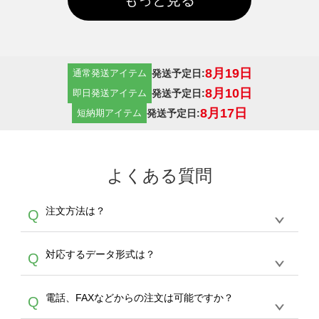
8月19日
発送予定日:
通常発送アイテム
8月10日
発送予定日:
即日発送アイテム
8月17日
発送予定日:
短納期アイテム
よくある質問
注文方法は？
Q
オンデマンドサービスでは、サイトからの受注
A
対応するデータ形式は？
Q
生産にて承っております。デザインツールから
デザインの作成から決済まで完了できます。
デザインツールで対応している画像アップロー
30枚以上やシルク印刷など、大口注文の場合
A
電話、FAXなどからの注文は可能ですか？
Q
ドできるデータ形式は、JPG / PNG / AI / PSD /
は、サポートが担当する
エコバッグコンシェル
PDF 形式になります。データの最大サイズ