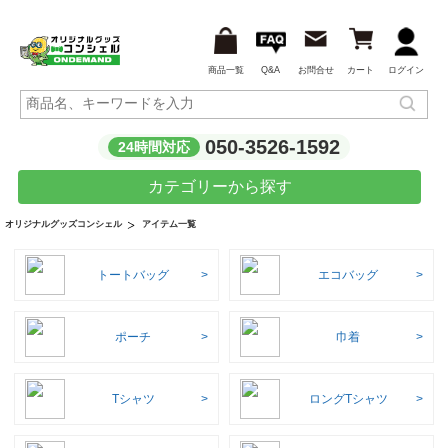
商品一覧
Q&A
お問合せ
カート
ログイン
050-3526-1592
24時間対応
カテゴリーから探す
アイテム一覧
オリジナルグッズコンシェル
トートバッグ
エコバッグ
ポーチ
巾着
Tシャツ
ロングTシャツ