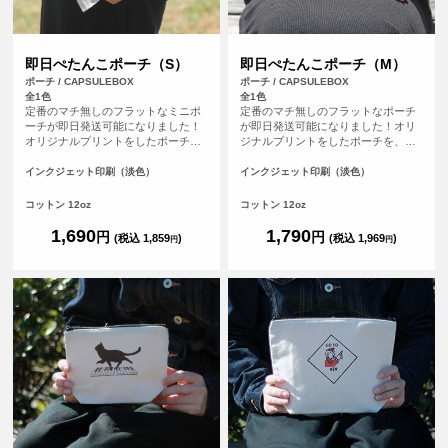
即日ぺたんこポーチ（S）
即日ぺたんこポーチ（M）
ポーチ / CAPSULEBOX
ポーチ / CAPSULEBOX
全1色
全1色
定番のマチ無しのフラットなミニポ
定番のマチ無しのフラットなポーチ
ーチが即日発送可能になりました！
が即日発送可能になりました！オリ
オリジナルプリントをしたポーチ
ジナルプリントをしたポーチを、平
を、平日の午前9時までにご注文（決
日の午前9時までにご注文（決済完
済完了）で、その日に発送する超短
了）で、その日に発送する超短納期
インクジェット印刷（淡色）
インクジェット印刷（淡色）
納期サービスです！急なイベント、
サービスです！急なイベント、注文
注文し忘れ、すぐに欲しい！など、
し忘れ、すぐに欲しい！など、時間
コットン 12oz
コットン 12oz
時間がない時に便利！もちろんフル
がない時に便利！もちろんフルカラ
カラープリントしたオリジナルポー
ープリントしたオリジナルポーチが
1,690
1,790
円
円
(税込 1,859
)
(税込 1,969
)
円
円
チが作れます。
作れます。