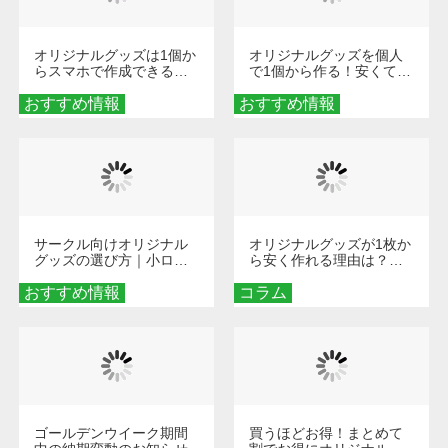
オリジナルグッズは1個か
オリジナルグッズを個人
らスマホで作成できる！
で1個から作る！安くて簡
旅行や遠征がもっと楽し
単なオンデマンド制作の
おすすめ情報
くなる巾着＆ポーチ活用
おすすめ情報
秘訣
術
サークル向けオリジナル
オリジナルグッズが1枚か
グッズの選び方｜小ロッ
ら安く作れる理由は？オ
ト・低予算で団結力を高
ンデマンド印刷の仕組み
おすすめ情報
める秘訣
コラム
とメリットを解説
ゴールデンウイーク期間
買うほどお得！まとめて