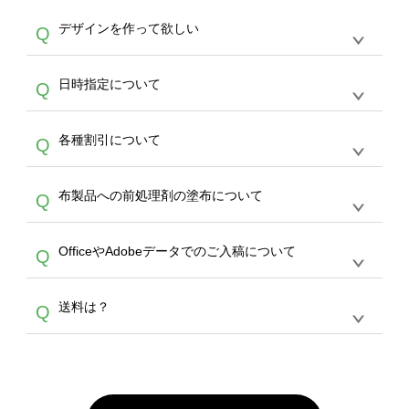
や
タンブラーコンシェル
をご利用ください。製
オンデマンドサービスでは、サイトからのご注
は、20MBです。デジカメやスマホで撮影した
作する数量が多ければ多いほど、オンデマンド
A
デザインを作って欲しい
Q
文のみ受け付けております。30個以上のご製
写真などもアップロード可能です。使用できな
サービスよりも低価格で製作することが可能で
作をお考えの方は、サポートが担当する
エコバ
い画像はエラーになります。（※ Illustratorか
す。
うまくデザインができない。印刷するデザイン
ッグコンシェル
や
タンブラーコンシェル
サービ
らの直接入稿には対応していません。AIで保存
A
日時指定について
Q
を作って欲しい。などの場合は、製作数量が
スをご利用頂ければ、電話やFAX、メールなど
し、デザインツールからアップロードして下さ
30個以上であれば、サポート担当が、デザイ
でご注文が可能です。
い）
恐れ入りますが、日時指定は承っておりませ
ン作成のお手伝いをすることが可能です。
エコ
A
各種割引について
Q
ん。発送後18時以降に配送業者・伝票番号を
バッグコンシェル
や
タンブラーコンシェル
サー
メールでお知らせいたしますので、直接配送業
ビスをご利用ください。(※ 30個以下の場合
【まとめて割】5枚以上でご注文枚数に応じて
者にご連絡いただき調整をお願い致します。
は、デザインツールをご利用ください)
A
布製品への前処理剤の塗布について
Q
カート内で自動的に割引(最大50%)が適用され
ます。 【付与ポイント】購入金額の1％が1ポ
【濃色インクジェット印刷による仕上がりの注
イントとして付与され、次回ご注文時に1ポイ
A
OfficeやAdobeデータでのご入稿について
Q
意点（前処理剤）】カラー生地（Tシャツのホ
ント＝1円としてお使いいただけます。ポイン
ワイト、トートバッグのナチュラル、ホワイト
トは発送完了の翌日に付与され、次回ご注文時
各種形式のデータを直接ご入稿することは出来
以外）のプリントは、濃色インクジェット印刷
からご利用頂けます。ポイントの有効期限は一
A
送料は？
Q
ません。いずれのデータも該当デザインのみ画
といって、プリントを定着させるための処理剤
年間です。【会員ランク】過去10カ月のご注
像(JPEG,PNG,GIF,PDF)に変換、またはAdobe
を塗布しており、短納期・低価格で商品をお届
文回数により会員ランク割引(最大5%)が適用
全国一律290円(税抜)です。また4,000円(税抜)
データ(AI,PSD)で保存して頂き、デザインツー
けするため、処理剤は塗布されたままの状態で
されます。※ログインしてからご注文頂いたも
A
以上のご注文で送料無料とさせて頂いておりま
ル上にアップロードをお願い致します。
出荷を行っております。処理剤自体は人体に無
のに限ります。(同じメールアドレスでご注文
す。「まとめて割」「ポイント」「ランク割
害な性質で、水洗いで落とすことが可能です。
頂いても、ログインがされていなければ、ラン
引」などによるお値引きで4,000円未満になる