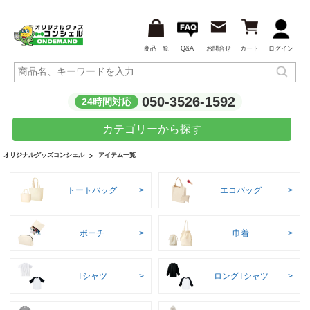
商品一覧
Q&A
お問合せ
カート
ログイン
050-3526-1592
24時間対応
カテゴリーから探す
アイテム一覧
オリジナルグッズコンシェル
トートバッグ
エコバッグ
ポーチ
巾着
Tシャツ
ロングTシャツ