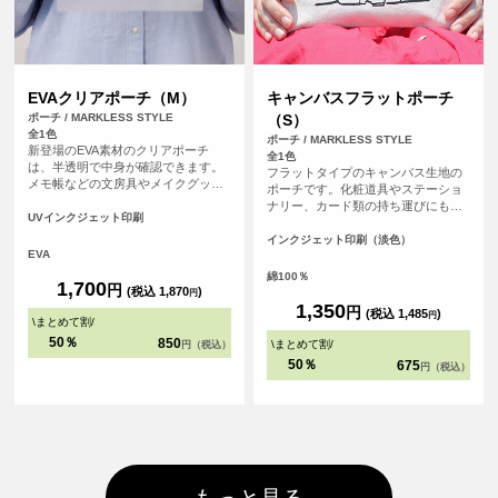
EVAクリアポーチ（M）
キャンバスフラットポーチ
ポーチ / MARKLESS STYLE
（S）
全1色
ポーチ / MARKLESS STYLE
新登場のEVA素材のクリアポーチ
全1色
は、半透明で中身が確認できます。
フラットタイプのキャンバス生地の
メモ帳などの文房具やメイクグッ
ポーチです。化粧道具やステーショ
ズ、予備マスクなどを入れるのに便
ナリー、カード類の持ち運びにも便
利なサイズ感です。リング付きの引
UVインクジェット印刷
利です。チャンクの黒がアクセント
き手部分は吊り下げ陳列が可能で、
になってかわいい。
インクジェット印刷（淡色）
アパレルブランドの包装や展示会の
EVA
ノベルティなど、さまざまな用途で
綿100％
活用できます。開閉する際はスライ
1,700
円
(税込 1,870
)
円
ダー部分を掴んで操作し、引き手部
1,350
円
(税込 1,485
)
分を強く引っ張らないように注意し
円
\
まとめて割
/
てご使用ください。
50％
850
\
まとめて割
/
円（税込）
50％
675
円（税込）
もっと見る