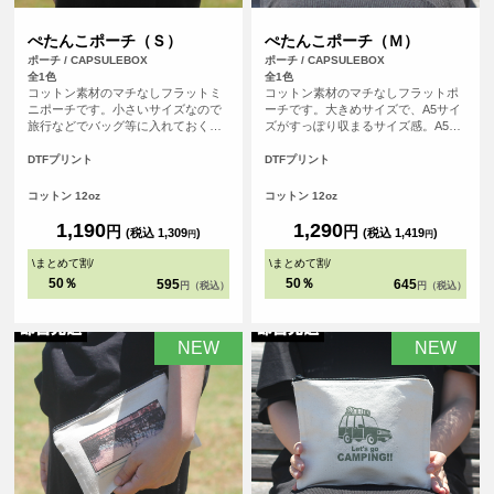
ぺたんこポーチ（Ｓ）
ぺたんこポーチ（Ｍ）
ポーチ / CAPSULEBOX
ポーチ / CAPSULEBOX
全1色
全1色
コットン素材のマチなしフラットミ
コットン素材のマチなしフラットポ
ニポーチです。小さいサイズなので
ーチです。大きめサイズで、A5サイ
旅行などでバッグ等に入れておくと
ズがすっぽり収まるサイズ感。A5ノ
便利なポーチ。開口部はジッパーに
ートとステーショナリーを持ち歩い
なっております。四角い形のポーチ
たり、旅行などで小物の小分け用ポ
DTFプリント
DTFプリント
は印刷ができる範囲も広く、お好き
ーチとしても活躍します。開口部は
なデザインをレイアウトしてオリジ
ジッパーになっております。四角い
コットン 12oz
コットン 12oz
ナル度たっぷりのポーチを作成でき
形のポーチは印刷ができる範囲も広
ます。
く、お好きなデザインをレイアウト
1,190
1,290
円
円
(税込 1,309
)
(税込 1,419
)
円
円
してオリジナル度たっぷりのポーチ
を作成できます。
\
まとめて割
/
\
まとめて割
/
50％
50％
595
645
円（税込）
円（税込）
NEW
NEW