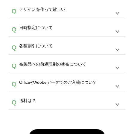
や
タンブラーコンシェル
をご利用ください。製
オンデマンドサービスでは、サイトからのご注
は、20MBです。デジカメやスマホで撮影した
作する数量が多ければ多いほど、オンデマンド
A
デザインを作って欲しい
Q
文のみ受け付けております。30個以上のご製
写真などもアップロード可能です。使用できな
サービスよりも低価格で製作することが可能で
作をお考えの方は、サポートが担当する
エコバ
い画像はエラーになります。（※ Illustratorか
す。
うまくデザインができない。印刷するデザイン
ッグコンシェル
や
タンブラーコンシェル
サービ
らの直接入稿には対応していません。AIで保存
A
日時指定について
Q
を作って欲しい。などの場合は、製作数量が
スをご利用頂ければ、電話やFAX、メールなど
し、デザインツールからアップロードして下さ
30個以上であれば、サポート担当が、デザイ
でご注文が可能です。
い）
恐れ入りますが、日時指定は承っておりませ
ン作成のお手伝いをすることが可能です。
エコ
A
各種割引について
Q
ん。発送後18時以降に配送業者・伝票番号を
バッグコンシェル
や
タンブラーコンシェル
サー
メールでお知らせいたしますので、直接配送業
ビスをご利用ください。(※ 30個以下の場合
【まとめて割】5枚以上でご注文枚数に応じて
者にご連絡いただき調整をお願い致します。
は、デザインツールをご利用ください)
A
布製品への前処理剤の塗布について
Q
カート内で自動的に割引(最大50%)が適用され
ます。 【付与ポイント】購入金額の1％が1ポ
【濃色インクジェット印刷による仕上がりの注
イントとして付与され、次回ご注文時に1ポイ
A
OfficeやAdobeデータでのご入稿について
Q
意点（前処理剤）】カラー生地（Tシャツのホ
ント＝1円としてお使いいただけます。ポイン
ワイト、トートバッグのナチュラル、ホワイト
トは発送完了の翌日に付与され、次回ご注文時
各種形式のデータを直接ご入稿することは出来
以外）のプリントは、濃色インクジェット印刷
からご利用頂けます。ポイントの有効期限は一
A
送料は？
Q
ません。いずれのデータも該当デザインのみ画
といって、プリントを定着させるための処理剤
年間です。【会員ランク】過去10カ月のご注
像(JPEG,PNG,GIF,PDF)に変換、またはAdobe
を塗布しており、短納期・低価格で商品をお届
文回数により会員ランク割引(最大5%)が適用
全国一律290円(税抜)です。また4,000円(税抜)
データ(AI,PSD)で保存して頂き、デザインツー
けするため、処理剤は塗布されたままの状態で
されます。※ログインしてからご注文頂いたも
A
以上のご注文で送料無料とさせて頂いておりま
ル上にアップロードをお願い致します。
出荷を行っております。処理剤自体は人体に無
のに限ります。(同じメールアドレスでご注文
す。「まとめて割」「ポイント」「ランク割
害な性質で、水洗いで落とすことが可能です。
頂いても、ログインがされていなければ、ラン
引」などによるお値引きで4,000円未満になる