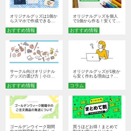
オリジナルグッズは1個か
オリジナルグッズを個人
らスマホで作成できる！
で1個から作る！安くて簡
旅行や遠征がもっと楽し
単なオンデマンド制作の
おすすめ情報
くなる巾着＆ポーチ活用
おすすめ情報
秘訣
術
サークル向けオリジナル
オリジナルグッズが1枚か
グッズの選び方｜小ロッ
ら安く作れる理由は？オ
ト・低予算で団結力を高
ンデマンド印刷の仕組み
おすすめ情報
める秘訣
コラム
とメリットを解説
ゴールデンウイーク期間
買うほどお得！まとめて