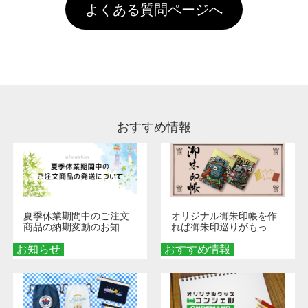
お手数ですが、お客様ご自身にて着用前に落と
クにカウントがされません。
よくある質問ページへ
場合は送料がかかりますので、ご注意くださ
していただけますようお願いいたします。※1
い。
通常注文・直送機能でのご注文に関わらず、前
処理剤が残った状態でお届けとなる場合がござ
います。※2 濃色は淡色に比べ処理剤が目立ち
やすく、1回の水洗いでは落ちない場合があり
ます、徐々に軽減されますのでどうかご安心く
ださい。
おすすめ情報
夏季休業期間中のご注文
オリジナル御朱印帳を作
商品の納期変動のお知ら
れば御朱印巡りがもっと
せ
楽しくなる！1冊からオー
お知らせ
おすすめ情報
ダーメイドする魅力と選
び方