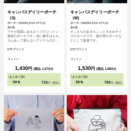
キャンバスデイリーポーチ
キャンバスデイリーポーチ
（S)
（M)
ポーチ / MARKLESS STYLE
ポーチ / MARKLESS STYLE
全3色
全3色
マチが底面にあるタイプのコットン
そこまちのあるちょっと大きめサイ
素材のポーチです。使い勝手はもち
ズのポーチです。旅行用のポーチな
ろんあって困らないアイテムのひと
どとして最適です。
つです。
DTFプリント
DTFプリント
コットン
コットン
1,430
1,530
円
円
(税込 1,573
)
(税込 1,683
)
円
円
\
まとめて割
/
\
まとめて割
/
50％
50％
715
765
円（税込）
円（税込）