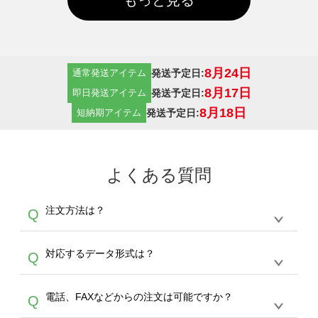
8月24日
発送予定日:
通常発送アイテム
8月17日
発送予定日:
即日発送アイテム
8月18日
発送予定日:
短納期アイテム
よくある質問
注文方法は？
Q
オンデマンドサービスでは、サイトからの受注
A
対応するデータ形式は？
Q
生産にて承っております。デザインツールから
デザインの作成から決済まで完了できます。
デザインツールで対応している画像アップロー
30枚以上やシルク印刷など、大口注文の場合
A
電話、FAXなどからの注文は可能ですか？
Q
ドできるデータ形式は、JPG / PNG / AI / PSD /
は、サポートが担当する
エコバッグコンシェル
PDF 形式になります。データの最大サイズ