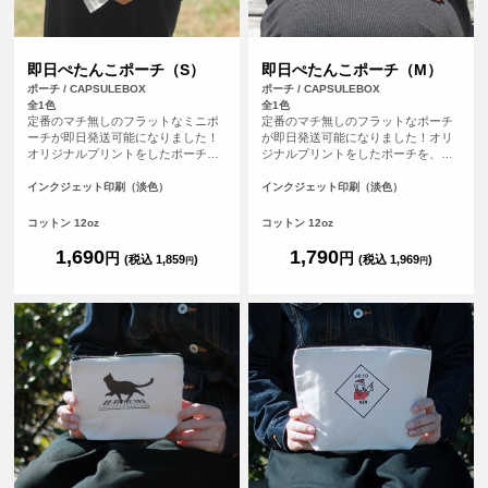
即日ぺたんこポーチ（S）
即日ぺたんこポーチ（M）
ポーチ / CAPSULEBOX
ポーチ / CAPSULEBOX
全1色
全1色
定番のマチ無しのフラットなミニポ
定番のマチ無しのフラットなポーチ
ーチが即日発送可能になりました！
が即日発送可能になりました！オリ
オリジナルプリントをしたポーチ
ジナルプリントをしたポーチを、平
を、平日の午前9時までにご注文（決
日の午前9時までにご注文（決済完
済完了）で、その日に発送する超短
了）で、その日に発送する超短納期
インクジェット印刷（淡色）
インクジェット印刷（淡色）
納期サービスです！急なイベント、
サービスです！急なイベント、注文
注文し忘れ、すぐに欲しい！など、
し忘れ、すぐに欲しい！など、時間
コットン 12oz
コットン 12oz
時間がない時に便利！もちろんフル
がない時に便利！もちろんフルカラ
カラープリントしたオリジナルポー
ープリントしたオリジナルポーチが
1,690
1,790
円
円
(税込 1,859
)
(税込 1,969
)
円
円
チが作れます。
作れます。