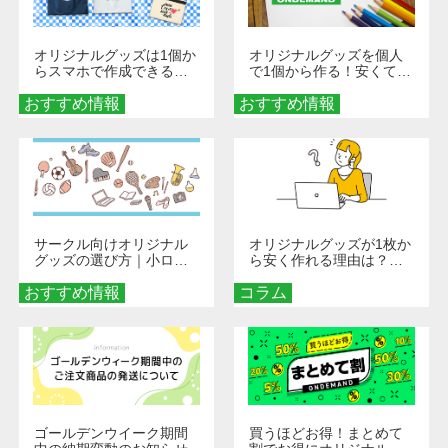
オリジナルグッズは1個か
オリジナルグッズを個人
らスマホで作成できる！
で1個から作る！安くて簡
旅行や遠征がもっと楽し
単なオンデマンド制作の
おすすめ情報
くなる巾着＆ポーチ活用
おすすめ情報
秘訣
術
サークル向けオリジナル
オリジナルグッズが1枚か
グッズの選び方｜小ロッ
ら安く作れる理由は？オ
ト・低予算で団結力を高
ンデマンド印刷の仕組み
おすすめ情報
める秘訣
コラム
とメリットを解説
ゴールデンウイーク期間
買うほどお得！まとめて