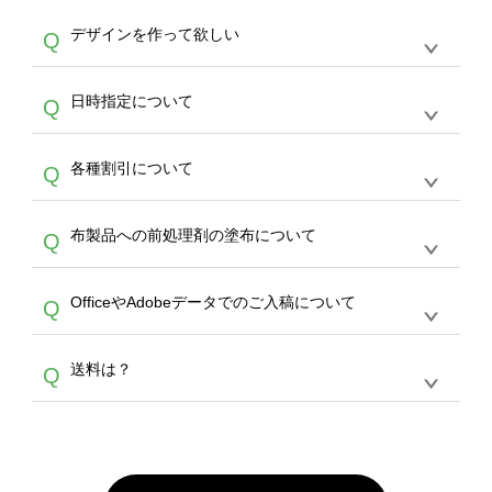
や
タンブラーコンシェル
をご利用ください。製
オンデマンドサービスでは、サイトからのご注
は、20MBです。デジカメやスマホで撮影した
作する数量が多ければ多いほど、オンデマンド
A
デザインを作って欲しい
Q
文のみ受け付けております。30個以上のご製
写真などもアップロード可能です。使用できな
サービスよりも低価格で製作することが可能で
作をお考えの方は、サポートが担当する
エコバ
い画像はエラーになります。（※ Illustratorか
す。
うまくデザインができない。印刷するデザイン
ッグコンシェル
や
タンブラーコンシェル
サービ
らの直接入稿には対応していません。AIで保存
A
日時指定について
Q
を作って欲しい。などの場合は、製作数量が
スをご利用頂ければ、電話やFAX、メールなど
し、デザインツールからアップロードして下さ
30個以上であれば、サポート担当が、デザイ
でご注文が可能です。
い）
恐れ入りますが、日時指定は承っておりませ
ン作成のお手伝いをすることが可能です。
エコ
A
各種割引について
Q
ん。発送後18時以降に配送業者・伝票番号を
バッグコンシェル
や
タンブラーコンシェル
サー
メールでお知らせいたしますので、直接配送業
ビスをご利用ください。(※ 30個以下の場合
【まとめて割】5枚以上でご注文枚数に応じて
者にご連絡いただき調整をお願い致します。
は、デザインツールをご利用ください)
A
布製品への前処理剤の塗布について
Q
カート内で自動的に割引(最大50%)が適用され
ます。 【付与ポイント】購入金額の1％が1ポ
【濃色インクジェット印刷による仕上がりの注
イントとして付与され、次回ご注文時に1ポイ
A
OfficeやAdobeデータでのご入稿について
Q
意点（前処理剤）】カラー生地（Tシャツのホ
ント＝1円としてお使いいただけます。ポイン
ワイト、トートバッグのナチュラル、ホワイト
トは発送完了の翌日に付与され、次回ご注文時
各種形式のデータを直接ご入稿することは出来
以外）のプリントは、濃色インクジェット印刷
からご利用頂けます。ポイントの有効期限は一
A
送料は？
Q
ません。いずれのデータも該当デザインのみ画
といって、プリントを定着させるための処理剤
年間です。【会員ランク】過去10カ月のご注
像(JPEG,PNG,GIF,PDF)に変換、またはAdobe
を塗布しており、短納期・低価格で商品をお届
文回数により会員ランク割引(最大5%)が適用
全国一律290円(税抜)です。また4,000円(税抜)
データ(AI,PSD)で保存して頂き、デザインツー
けするため、処理剤は塗布されたままの状態で
されます。※ログインしてからご注文頂いたも
A
以上のご注文で送料無料とさせて頂いておりま
ル上にアップロードをお願い致します。
出荷を行っております。処理剤自体は人体に無
のに限ります。(同じメールアドレスでご注文
す。「まとめて割」「ポイント」「ランク割
害な性質で、水洗いで落とすことが可能です。
頂いても、ログインがされていなければ、ラン
引」などによるお値引きで4,000円未満になる