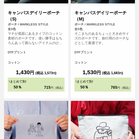
キャンバスデイリーポーチ
キャンバスデイリーポーチ
（S)
（M)
ポーチ / MARKLESS STYLE
ポーチ / MARKLESS STYLE
全3色
全3色
マチが底面にあるタイプのコットン
そこまちのあるちょっと大きめサイ
素材のポーチです。使い勝手はもち
ズのポーチです。旅行用のポーチな
ろんあって困らないアイテムのひと
どとして最適です。
つです。
DTFプリント
DTFプリント
コットン
コットン
1,430
1,530
円
円
(税込 1,573
)
(税込 1,683
)
円
円
\
まとめて割
/
\
まとめて割
/
50％
50％
715
765
円（税込）
円（税込）