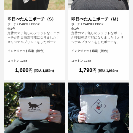
即日ぺたんこポーチ（S）
即日ぺたんこポーチ（M）
ポーチ / CAPSULEBOX
ポーチ / CAPSULEBOX
全1色
全1色
定番のマチ無しのフラットなミニポ
定番のマチ無しのフラットなポーチ
ーチが即日発送可能になりました！
が即日発送可能になりました！オリ
オリジナルプリントをしたポーチ
ジナルプリントをしたポーチを、平
を、平日の午前9時までにご注文（決
日の午前9時までにご注文（決済完
済完了）で、その日に発送する超短
了）で、その日に発送する超短納期
インクジェット印刷（淡色）
インクジェット印刷（淡色）
納期サービスです！急なイベント、
サービスです！急なイベント、注文
注文し忘れ、すぐに欲しい！など、
し忘れ、すぐに欲しい！など、時間
コットン 12oz
コットン 12oz
時間がない時に便利！もちろんフル
がない時に便利！もちろんフルカラ
カラープリントしたオリジナルポー
ープリントしたオリジナルポーチが
1,690
1,790
円
円
(税込 1,859
)
(税込 1,969
)
円
円
チが作れます。
作れます。