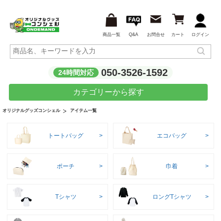
商品一覧
Q&A
お問合せ
カート
ログイン
050-3526-1592
24時間対応
カテゴリーから探す
アイテム一覧
オリジナルグッズコンシェル
トートバッグ
エコバッグ
ポーチ
巾着
Tシャツ
ロングTシャツ