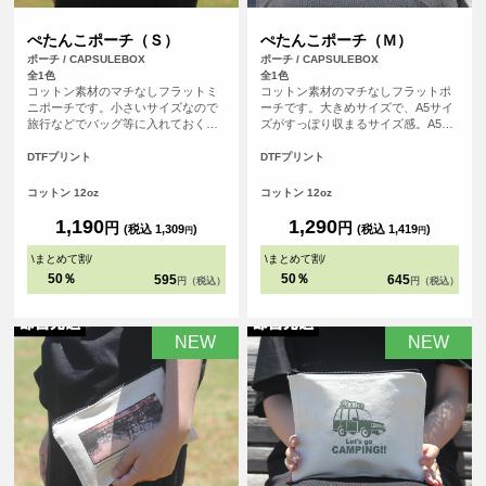
ぺたんこポーチ（Ｓ）
ぺたんこポーチ（Ｍ）
ポーチ / CAPSULEBOX
ポーチ / CAPSULEBOX
全1色
全1色
コットン素材のマチなしフラットミ
コットン素材のマチなしフラットポ
ニポーチです。小さいサイズなので
ーチです。大きめサイズで、A5サイ
旅行などでバッグ等に入れておくと
ズがすっぽり収まるサイズ感。A5ノ
便利なポーチ。開口部はジッパーに
ートとステーショナリーを持ち歩い
なっております。四角い形のポーチ
たり、旅行などで小物の小分け用ポ
DTFプリント
DTFプリント
は印刷ができる範囲も広く、お好き
ーチとしても活躍します。開口部は
なデザインをレイアウトしてオリジ
ジッパーになっております。四角い
コットン 12oz
コットン 12oz
ナル度たっぷりのポーチを作成でき
形のポーチは印刷ができる範囲も広
ます。
く、お好きなデザインをレイアウト
1,190
1,290
円
円
(税込 1,309
)
(税込 1,419
)
円
円
してオリジナル度たっぷりのポーチ
を作成できます。
\
まとめて割
/
\
まとめて割
/
50％
50％
595
645
円（税込）
円（税込）
NEW
NEW