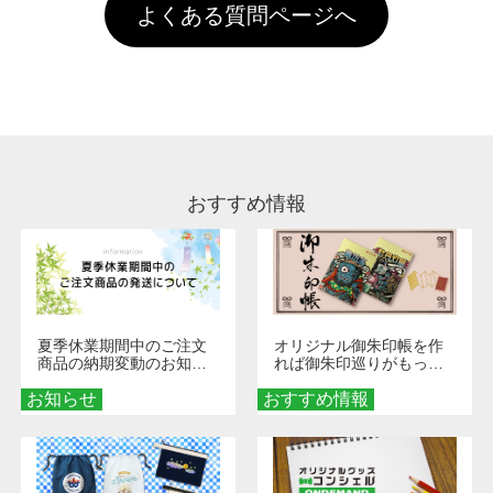
お手数ですが、お客様ご自身にて着用前に落と
クにカウントがされません。
よくある質問ページへ
場合は送料がかかりますので、ご注意くださ
していただけますようお願いいたします。※1
い。
通常注文・直送機能でのご注文に関わらず、前
処理剤が残った状態でお届けとなる場合がござ
います。※2 濃色は淡色に比べ処理剤が目立ち
やすく、1回の水洗いでは落ちない場合があり
ます、徐々に軽減されますのでどうかご安心く
ださい。
おすすめ情報
夏季休業期間中のご注文
オリジナル御朱印帳を作
商品の納期変動のお知ら
れば御朱印巡りがもっと
せ
楽しくなる！1冊からオー
お知らせ
おすすめ情報
ダーメイドする魅力と選
び方