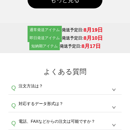
8月19日
発送予定日:
通常発送アイテム
8月10日
発送予定日:
即日発送アイテム
8月17日
発送予定日:
短納期アイテム
よくある質問
注文方法は？
Q
オンデマンドサービスでは、サイトからの受注
A
対応するデータ形式は？
Q
生産にて承っております。デザインツールから
デザインの作成から決済まで完了できます。
デザインツールで対応している画像アップロー
30枚以上やシルク印刷など、大口注文の場合
A
電話、FAXなどからの注文は可能ですか？
Q
ドできるデータ形式は、JPG / PNG / AI / PSD /
は、サポートが担当する
エコバッグコンシェル
PDF 形式になります。データの最大サイズ