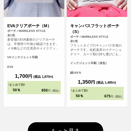
EVAクリアポーチ（M）
キャンバスフラットポーチ
ポーチ / MARKLESS STYLE
（S）
全1色
ポーチ / MARKLESS STYLE
新登場のEVA素材のクリアポーチ
全1色
は、半透明で中身が確認できます。
フラットタイプのキャンバス生地の
メモ帳などの文房具やメイクグッ
ポーチです。化粧道具やステーショ
ズ、予備マスクなどを入れるのに便
ナリー、カード類の持ち運びにも便
利なサイズ感です。リング付きの引
UVインクジェット印刷
利です。チャンクの黒がアクセント
き手部分は吊り下げ陳列が可能で、
になってかわいい。
インクジェット印刷（淡色）
アパレルブランドの包装や展示会の
EVA
ノベルティなど、さまざまな用途で
綿100％
活用できます。開閉する際はスライ
1,700
円
(税込 1,870
)
円
ダー部分を掴んで操作し、引き手部
1,350
円
(税込 1,485
)
分を強く引っ張らないように注意し
円
\
まとめて割
/
てご使用ください。
50％
850
\
まとめて割
/
円（税込）
50％
675
円（税込）
もっと見る