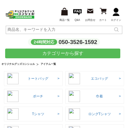
商品一覧
Q&A
お問合せ
カート
ログイン
050-3526-1592
24時間対応
カテゴリーから探す
アイテム一覧
オリジナルグッズコンシェル
トートバッグ
エコバッグ
ポーチ
巾着
Tシャツ
ロングTシャツ