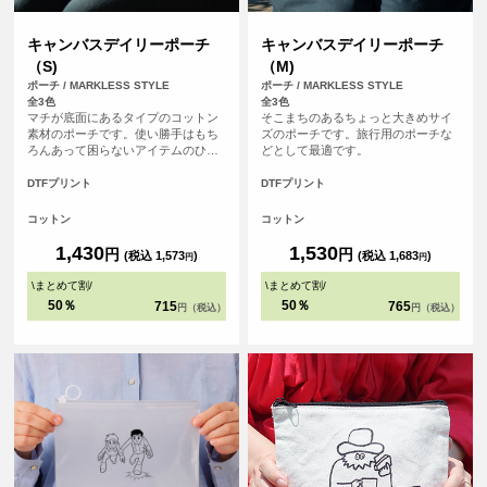
キャンバスデイリーポーチ
キャンバスデイリーポーチ
（S)
（M)
ポーチ / MARKLESS STYLE
ポーチ / MARKLESS STYLE
全3色
全3色
マチが底面にあるタイプのコットン
そこまちのあるちょっと大きめサイ
素材のポーチです。使い勝手はもち
ズのポーチです。旅行用のポーチな
ろんあって困らないアイテムのひと
どとして最適です。
つです。
DTFプリント
DTFプリント
コットン
コットン
1,430
1,530
円
円
(税込 1,573
)
(税込 1,683
)
円
円
\
まとめて割
/
\
まとめて割
/
50％
50％
715
765
円（税込）
円（税込）