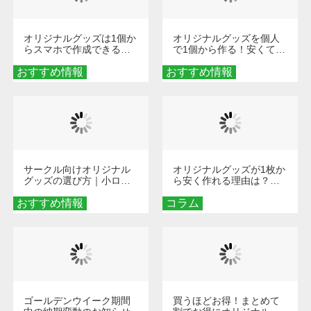
オリジナルグッズは1個か
オリジナルグッズを個人
らスマホで作成できる！
で1個から作る！安くて簡
旅行や遠征がもっと楽し
単なオンデマンド制作の
おすすめ情報
くなる巾着＆ポーチ活用
おすすめ情報
秘訣
術
サークル向けオリジナル
オリジナルグッズが1枚か
グッズの選び方｜小ロッ
ら安く作れる理由は？オ
ト・低予算で団結力を高
ンデマンド印刷の仕組み
おすすめ情報
める秘訣
コラム
とメリットを解説
ゴールデンウイーク期間
買うほどお得！まとめて