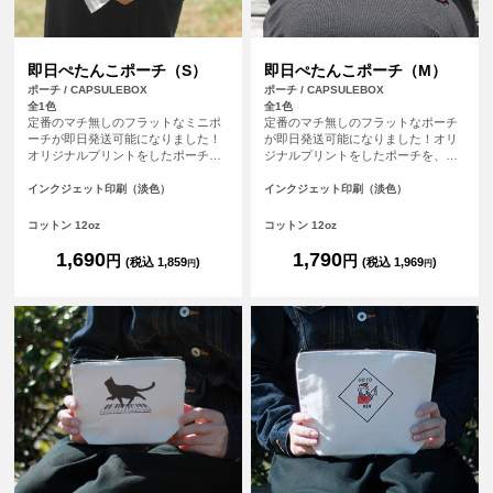
即日ぺたんこポーチ（S）
即日ぺたんこポーチ（M）
ポーチ / CAPSULEBOX
ポーチ / CAPSULEBOX
全1色
全1色
定番のマチ無しのフラットなミニポ
定番のマチ無しのフラットなポーチ
ーチが即日発送可能になりました！
が即日発送可能になりました！オリ
オリジナルプリントをしたポーチ
ジナルプリントをしたポーチを、平
を、平日の午前9時までにご注文（決
日の午前9時までにご注文（決済完
済完了）で、その日に発送する超短
了）で、その日に発送する超短納期
インクジェット印刷（淡色）
インクジェット印刷（淡色）
納期サービスです！急なイベント、
サービスです！急なイベント、注文
注文し忘れ、すぐに欲しい！など、
し忘れ、すぐに欲しい！など、時間
コットン 12oz
コットン 12oz
時間がない時に便利！もちろんフル
がない時に便利！もちろんフルカラ
カラープリントしたオリジナルポー
ープリントしたオリジナルポーチが
1,690
1,790
円
円
(税込 1,859
)
(税込 1,969
)
円
円
チが作れます。
作れます。