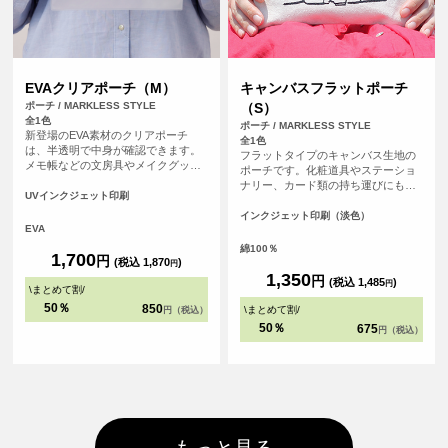
EVAクリアポーチ（M）
キャンバスフラットポーチ
ポーチ / MARKLESS STYLE
（S）
全1色
ポーチ / MARKLESS STYLE
新登場のEVA素材のクリアポーチ
全1色
は、半透明で中身が確認できます。
フラットタイプのキャンバス生地の
メモ帳などの文房具やメイクグッ
ポーチです。化粧道具やステーショ
ズ、予備マスクなどを入れるのに便
ナリー、カード類の持ち運びにも便
利なサイズ感です。リング付きの引
UVインクジェット印刷
利です。チャンクの黒がアクセント
き手部分は吊り下げ陳列が可能で、
になってかわいい。
インクジェット印刷（淡色）
アパレルブランドの包装や展示会の
EVA
ノベルティなど、さまざまな用途で
綿100％
活用できます。開閉する際はスライ
1,700
円
(税込 1,870
)
円
ダー部分を掴んで操作し、引き手部
1,350
円
(税込 1,485
)
分を強く引っ張らないように注意し
円
\
まとめて割
/
てご使用ください。
50％
850
\
まとめて割
/
円（税込）
50％
675
円（税込）
もっと見る