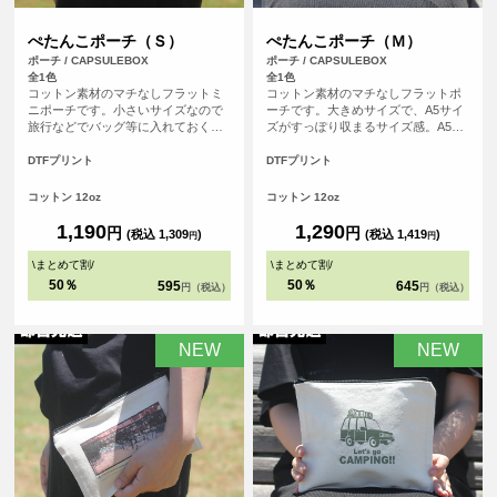
ぺたんこポーチ（Ｓ）
ぺたんこポーチ（Ｍ）
ポーチ / CAPSULEBOX
ポーチ / CAPSULEBOX
全1色
全1色
コットン素材のマチなしフラットミ
コットン素材のマチなしフラットポ
ニポーチです。小さいサイズなので
ーチです。大きめサイズで、A5サイ
旅行などでバッグ等に入れておくと
ズがすっぽり収まるサイズ感。A5ノ
便利なポーチ。開口部はジッパーに
ートとステーショナリーを持ち歩い
なっております。四角い形のポーチ
たり、旅行などで小物の小分け用ポ
DTFプリント
DTFプリント
は印刷ができる範囲も広く、お好き
ーチとしても活躍します。開口部は
なデザインをレイアウトしてオリジ
ジッパーになっております。四角い
コットン 12oz
コットン 12oz
ナル度たっぷりのポーチを作成でき
形のポーチは印刷ができる範囲も広
ます。
く、お好きなデザインをレイアウト
1,190
1,290
円
円
(税込 1,309
)
(税込 1,419
)
円
円
してオリジナル度たっぷりのポーチ
を作成できます。
\
まとめて割
/
\
まとめて割
/
50％
50％
595
645
円（税込）
円（税込）
NEW
NEW