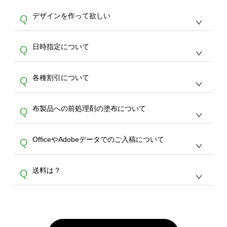
や
タンブラーコンシェル
をご利用ください。製
オンデマンドサービスでは、サイトからのご注
は、20MBです。デジカメやスマホで撮影した
作する数量が多ければ多いほど、オンデマンド
A
デザインを作って欲しい
Q
文のみ受け付けております。30個以上のご製
写真などもアップロード可能です。使用できな
サービスよりも低価格で製作することが可能で
作をお考えの方は、サポートが担当する
エコバ
い画像はエラーになります。（※ Illustratorか
す。
うまくデザインができない。印刷するデザイン
ッグコンシェル
や
タンブラーコンシェル
サービ
らの直接入稿には対応していません。AIで保存
A
日時指定について
Q
を作って欲しい。などの場合は、製作数量が
スをご利用頂ければ、電話やFAX、メールなど
し、デザインツールからアップロードして下さ
30個以上であれば、サポート担当が、デザイ
でご注文が可能です。
い）
恐れ入りますが、日時指定は承っておりませ
ン作成のお手伝いをすることが可能です。
エコ
A
各種割引について
Q
ん。発送後18時以降に配送業者・伝票番号を
バッグコンシェル
や
タンブラーコンシェル
サー
メールでお知らせいたしますので、直接配送業
ビスをご利用ください。(※ 30個以下の場合
【まとめて割】5枚以上でご注文枚数に応じて
者にご連絡いただき調整をお願い致します。
は、デザインツールをご利用ください)
A
布製品への前処理剤の塗布について
Q
カート内で自動的に割引(最大50%)が適用され
ます。 【付与ポイント】購入金額の1％が1ポ
【濃色インクジェット印刷による仕上がりの注
イントとして付与され、次回ご注文時に1ポイ
A
OfficeやAdobeデータでのご入稿について
Q
意点（前処理剤）】カラー生地（Tシャツのホ
ント＝1円としてお使いいただけます。ポイン
ワイト、トートバッグのナチュラル、ホワイト
トは発送完了の翌日に付与され、次回ご注文時
各種形式のデータを直接ご入稿することは出来
以外）のプリントは、濃色インクジェット印刷
からご利用頂けます。ポイントの有効期限は一
A
送料は？
Q
ません。いずれのデータも該当デザインのみ画
といって、プリントを定着させるための処理剤
年間です。【会員ランク】過去10カ月のご注
像(JPEG,PNG,GIF,PDF)に変換、またはAdobe
を塗布しており、短納期・低価格で商品をお届
文回数により会員ランク割引(最大5%)が適用
全国一律290円(税抜)です。また4,000円(税抜)
データ(AI,PSD)で保存して頂き、デザインツー
けするため、処理剤は塗布されたままの状態で
されます。※ログインしてからご注文頂いたも
A
以上のご注文で送料無料とさせて頂いておりま
ル上にアップロードをお願い致します。
出荷を行っております。処理剤自体は人体に無
のに限ります。(同じメールアドレスでご注文
す。「まとめて割」「ポイント」「ランク割
害な性質で、水洗いで落とすことが可能です。
頂いても、ログインがされていなければ、ラン
引」などによるお値引きで4,000円未満になる