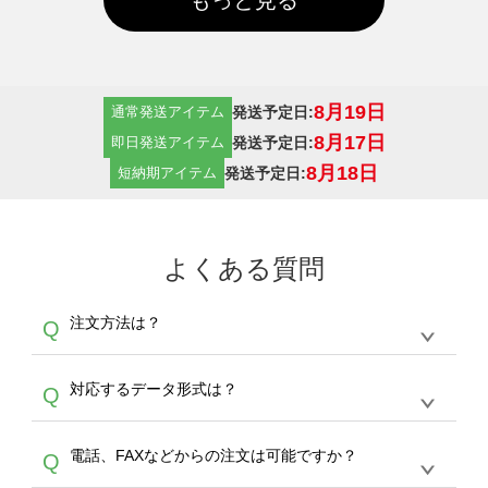
8月19日
発送予定日:
通常発送アイテム
8月17日
発送予定日:
即日発送アイテム
8月18日
発送予定日:
短納期アイテム
よくある質問
注文方法は？
Q
オンデマンドサービスでは、サイトからの受注
A
対応するデータ形式は？
Q
生産にて承っております。デザインツールから
デザインの作成から決済まで完了できます。
デザインツールで対応している画像アップロー
30枚以上やシルク印刷など、大口注文の場合
A
電話、FAXなどからの注文は可能ですか？
Q
ドできるデータ形式は、JPG / PNG / AI / PSD /
は、サポートが担当する
エコバッグコンシェル
PDF 形式になります。データの最大サイズ