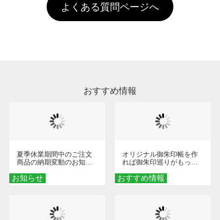
お手数ですが、お客様ご自身にて着用前に落と
クにカウントがされません。
よくある質問ページへ
場合は送料がかかりますので、ご注意くださ
していただけますようお願いいたします。※1
い。
通常注文・直送機能でのご注文に関わらず、前
処理剤が残った状態でお届けとなる場合がござ
います。※2 濃色は淡色に比べ処理剤が目立ち
やすく、1回の水洗いでは落ちない場合があり
ます、徐々に軽減されますのでどうかご安心く
ださい。
おすすめ情報
夏季休業期間中のご注文
オリジナル御朱印帳を作
商品の納期変動のお知ら
れば御朱印巡りがもっと
せ
楽しくなる！1冊からオー
お知らせ
おすすめ情報
ダーメイドする魅力と選
び方