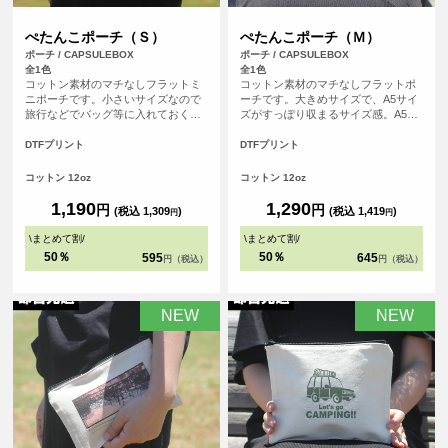
ぺたんこポーチ（Ｓ）
ぺたんこポーチ（Ｍ）
ポーチ / CAPSULEBOX
ポーチ / CAPSULEBOX
全1色
全1色
コットン素材のマチなしフラットミ
コットン素材のマチなしフラットポ
ニポーチです。小さいサイズなので
ーチです。大きめサイズで、A5サイ
旅行などでバッグ等に入れておくと
ズがすっぽり収まるサイズ感。A5ノ
便利なポーチ。開口部はジッパーに
ートとステーショナリーを持ち歩い
なっております。四角い形のポーチ
たり、旅行などで小物の小分け用ポ
DTFプリント
DTFプリント
は印刷ができる範囲も広く、お好き
ーチとしても活躍します。開口部は
なデザインをレイアウトしてオリジ
ジッパーになっております。四角い
コットン 12oz
コットン 12oz
ナル度たっぷりのポーチを作成でき
形のポーチは印刷ができる範囲も広
ます。
く、お好きなデザインをレイアウト
1,190
1,290
円
円
(税込 1,309
)
(税込 1,419
)
円
円
してオリジナル度たっぷりのポーチ
を作成できます。
\
まとめて割
/
\
まとめて割
/
50％
50％
595
645
円（税込）
円（税込）
NEW
NEW