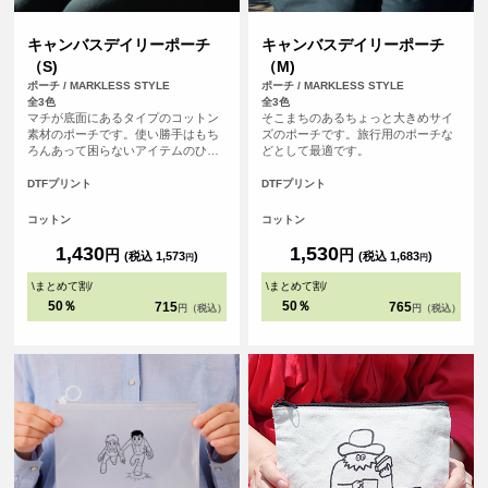
キャンバスデイリーポーチ
キャンバスデイリーポーチ
（S)
（M)
ポーチ / MARKLESS STYLE
ポーチ / MARKLESS STYLE
全3色
全3色
マチが底面にあるタイプのコットン
そこまちのあるちょっと大きめサイ
素材のポーチです。使い勝手はもち
ズのポーチです。旅行用のポーチな
ろんあって困らないアイテムのひと
どとして最適です。
つです。
DTFプリント
DTFプリント
コットン
コットン
1,430
1,530
円
円
(税込 1,573
)
(税込 1,683
)
円
円
\
まとめて割
/
\
まとめて割
/
50％
50％
715
765
円（税込）
円（税込）