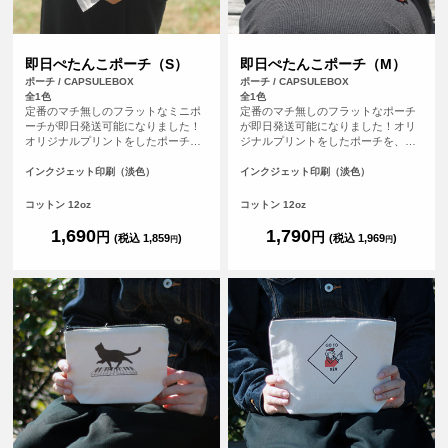
即日ぺたんこポーチ（S）
即日ぺたんこポーチ（M）
ポーチ / CAPSULEBOX
ポーチ / CAPSULEBOX
全1色
全1色
定番のマチ無しのフラットなミニポ
定番のマチ無しのフラットなポーチ
ーチが即日発送可能になりました！
が即日発送可能になりました！オリ
オリジナルプリントをしたポーチ
ジナルプリントをしたポーチを、平
を、平日の午前9時までにご注文（決
日の午前9時までにご注文（決済完
済完了）で、その日に発送する超短
了）で、その日に発送する超短納期
インクジェット印刷（淡色）
インクジェット印刷（淡色）
納期サービスです！急なイベント、
サービスです！急なイベント、注文
注文し忘れ、すぐに欲しい！など、
し忘れ、すぐに欲しい！など、時間
コットン 12oz
コットン 12oz
時間がない時に便利！もちろんフル
がない時に便利！もちろんフルカラ
カラープリントしたオリジナルポー
ープリントしたオリジナルポーチが
1,690
1,790
円
円
(税込 1,859
)
(税込 1,969
)
円
円
チが作れます。
作れます。