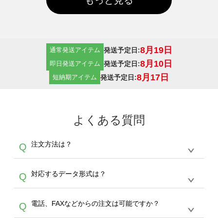
8月19日
発送予定日:
通常発送アイテム
8月10日
発送予定日:
即日発送アイテム
8月17日
発送予定日:
短納期アイテム
よくある質問
注文方法は？
Q
オンデマンドサービスでは、サイトからの受注
A
対応するデータ形式は？
Q
生産にて承っております。デザインツールから
デザインの作成から決済まで完了できます。
デザインツールで対応している画像アップロー
30枚以上やシルク印刷など、大口注文の場合
A
電話、FAXなどからの注文は可能ですか？
Q
ドできるデータ形式は、JPG / PNG / AI / PSD /
は、サポートが担当する
エコバッグコンシェル
PDF 形式になります。データの最大サイズ