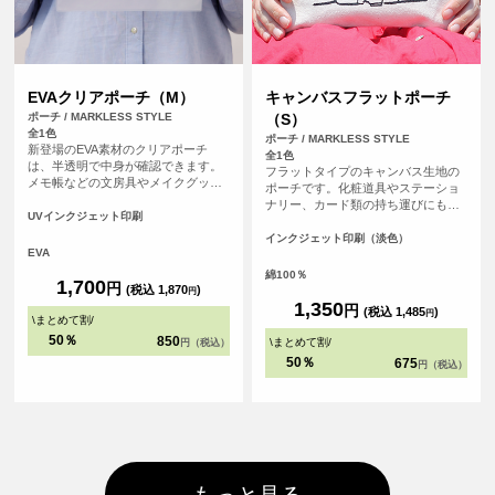
EVAクリアポーチ（M）
キャンバスフラットポーチ
ポーチ / MARKLESS STYLE
（S）
全1色
ポーチ / MARKLESS STYLE
新登場のEVA素材のクリアポーチ
全1色
は、半透明で中身が確認できます。
フラットタイプのキャンバス生地の
メモ帳などの文房具やメイクグッ
ポーチです。化粧道具やステーショ
ズ、予備マスクなどを入れるのに便
ナリー、カード類の持ち運びにも便
利なサイズ感です。リング付きの引
UVインクジェット印刷
利です。チャンクの黒がアクセント
き手部分は吊り下げ陳列が可能で、
になってかわいい。
インクジェット印刷（淡色）
アパレルブランドの包装や展示会の
EVA
ノベルティなど、さまざまな用途で
綿100％
活用できます。開閉する際はスライ
1,700
円
(税込 1,870
)
円
ダー部分を掴んで操作し、引き手部
1,350
円
(税込 1,485
)
分を強く引っ張らないように注意し
円
\
まとめて割
/
てご使用ください。
50％
850
\
まとめて割
/
円（税込）
50％
675
円（税込）
もっと見る