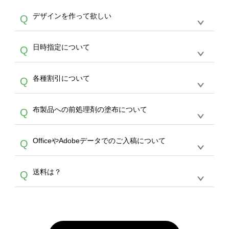
や
タンブラーコンシェル
をご利用ください。製
オンデマンドサービスでは、サイトからのご注
は、20MBです。デジカメやスマホで撮影した
作する数量が多ければ多いほど、オンデマンド
A
デザインを作って欲しい
Q
文のみ受け付けております。30個以上のご製
写真などもアップロード可能です。使用できな
サービスよりも低価格で製作することが可能で
作をお考えの方は、サポートが担当する
エコバ
い画像はエラーになります。（※ Illustratorか
す。
うまくデザインができない。印刷するデザイン
ッグコンシェル
や
タンブラーコンシェル
サービ
らの直接入稿には対応していません。AIで保存
A
日時指定について
Q
を作って欲しい。などの場合は、製作数量が
スをご利用頂ければ、電話やFAX、メールなど
し、デザインツールからアップロードして下さ
30個以上であれば、サポート担当が、デザイ
でご注文が可能です。
い）
恐れ入りますが、日時指定は承っておりませ
ン作成のお手伝いをすることが可能です。
エコ
A
各種割引について
Q
ん。発送後18時以降に配送業者・伝票番号を
バッグコンシェル
や
タンブラーコンシェル
サー
メールでお知らせいたしますので、直接配送業
ビスをご利用ください。(※ 30個以下の場合
【まとめて割】5枚以上でご注文枚数に応じて
者にご連絡いただき調整をお願い致します。
は、デザインツールをご利用ください)
A
布製品への前処理剤の塗布について
Q
カート内で自動的に割引(最大50%)が適用され
ます。 【付与ポイント】購入金額の1％が1ポ
【濃色インクジェット印刷による仕上がりの注
イントとして付与され、次回ご注文時に1ポイ
A
OfficeやAdobeデータでのご入稿について
Q
意点（前処理剤）】カラー生地（Tシャツのホ
ント＝1円としてお使いいただけます。ポイン
ワイト、トートバッグのナチュラル、ホワイト
トは発送完了の翌日に付与され、次回ご注文時
各種形式のデータを直接ご入稿することは出来
以外）のプリントは、濃色インクジェット印刷
からご利用頂けます。ポイントの有効期限は一
A
送料は？
Q
ません。いずれのデータも該当デザインのみ画
といって、プリントを定着させるための処理剤
年間です。【会員ランク】過去10カ月のご注
像(JPEG,PNG,GIF,PDF)に変換、またはAdobe
を塗布しており、短納期・低価格で商品をお届
文回数により会員ランク割引(最大5%)が適用
全国一律290円(税抜)です。また4,000円(税抜)
データ(AI,PSD)で保存して頂き、デザインツー
けするため、処理剤は塗布されたままの状態で
されます。※ログインしてからご注文頂いたも
A
以上のご注文で送料無料とさせて頂いておりま
ル上にアップロードをお願い致します。
出荷を行っております。処理剤自体は人体に無
のに限ります。(同じメールアドレスでご注文
す。「まとめて割」「ポイント」「ランク割
害な性質で、水洗いで落とすことが可能です。
頂いても、ログインがされていなければ、ラン
引」などによるお値引きで4,000円未満になる