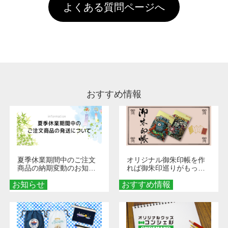
お手数ですが、お客様ご自身にて着用前に落と
クにカウントがされません。
よくある質問ページへ
場合は送料がかかりますので、ご注意くださ
していただけますようお願いいたします。※1
い。
通常注文・直送機能でのご注文に関わらず、前
処理剤が残った状態でお届けとなる場合がござ
います。※2 濃色は淡色に比べ処理剤が目立ち
やすく、1回の水洗いでは落ちない場合があり
ます、徐々に軽減されますのでどうかご安心く
ださい。
おすすめ情報
夏季休業期間中のご注文
オリジナル御朱印帳を作
商品の納期変動のお知ら
れば御朱印巡りがもっと
せ
楽しくなる！1冊からオー
お知らせ
おすすめ情報
ダーメイドする魅力と選
び方