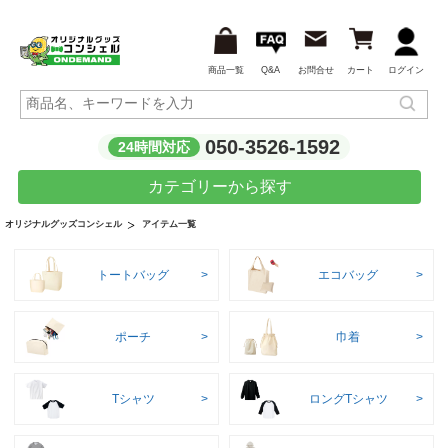
商品一覧
Q&A
お問合せ
カート
ログイン
050-3526-1592
24時間対応
カテゴリーから探す
アイテム一覧
オリジナルグッズコンシェル
トートバッグ
エコバッグ
ポーチ
巾着
Tシャツ
ロングTシャツ