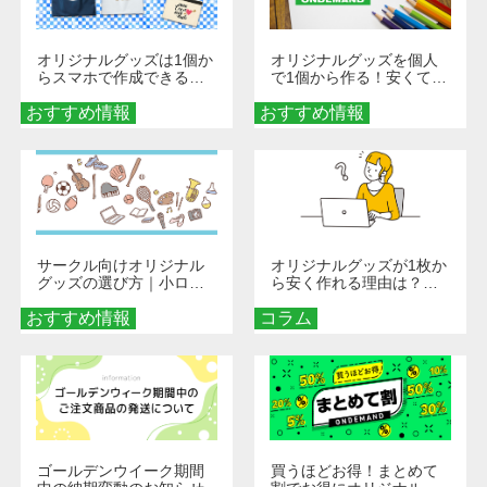
オリジナルグッズは1個か
オリジナルグッズを個人
らスマホで作成できる！
で1個から作る！安くて簡
旅行や遠征がもっと楽し
単なオンデマンド制作の
おすすめ情報
くなる巾着＆ポーチ活用
おすすめ情報
秘訣
術
サークル向けオリジナル
オリジナルグッズが1枚か
グッズの選び方｜小ロッ
ら安く作れる理由は？オ
ト・低予算で団結力を高
ンデマンド印刷の仕組み
おすすめ情報
める秘訣
コラム
とメリットを解説
ゴールデンウイーク期間
買うほどお得！まとめて