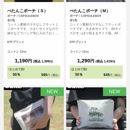
ぺたんこポーチ（Ｓ）
ぺたんこポーチ（Ｍ）
ポーチ / CAPSULEBOX
ポーチ / CAPSULEBOX
全1色
全1色
コットン素材のマチなしフラットミ
コットン素材のマチなしフラットポ
ニポーチです。小さいサイズなので
ーチです。大きめサイズで、A5サイ
旅行などでバッグ等に入れておくと
ズがすっぽり収まるサイズ感。A5ノ
便利なポーチ。開口部はジッパーに
ートとステーショナリーを持ち歩い
なっております。四角い形のポーチ
たり、旅行などで小物の小分け用ポ
DTFプリント
DTFプリント
は印刷ができる範囲も広く、お好き
ーチとしても活躍します。開口部は
なデザインをレイアウトしてオリジ
ジッパーになっております。四角い
コットン 12oz
コットン 12oz
ナル度たっぷりのポーチを作成でき
形のポーチは印刷ができる範囲も広
ます。
く、お好きなデザインをレイアウト
1,190
1,290
円
円
(税込 1,309
)
(税込 1,419
)
円
円
してオリジナル度たっぷりのポーチ
を作成できます。
\
まとめて割
/
\
まとめて割
/
50％
50％
595
645
円（税込）
円（税込）
NEW
NEW