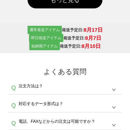
8月17日
発送予定日:
通常発送アイテム
8月7日
発送予定日:
即日発送アイテム
8月10日
発送予定日:
短納期アイテム
よくある質問
注文方法は？
Q
オンデマンドサービスでは、サイトからの受注
A
対応するデータ形式は？
Q
生産にて承っております。デザインツールから
デザインの作成から決済まで完了できます。
デザインツールで対応している画像アップロー
30枚以上やシルク印刷など、大口注文の場合
A
電話、FAXなどからの注文は可能ですか？
Q
ドできるデータ形式は、JPG / PNG / AI / PSD /
は、サポートが担当する
エコバッグコンシェル
PDF 形式になります。データの最大サイズ