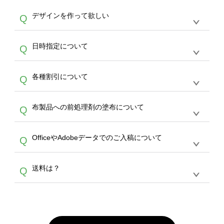
や
タンブラーコンシェル
をご利用ください。製
オンデマンドサービスでは、サイトからのご注
は、20MBです。デジカメやスマホで撮影した
作する数量が多ければ多いほど、オンデマンド
A
デザインを作って欲しい
Q
文のみ受け付けております。30個以上のご製
写真などもアップロード可能です。使用できな
サービスよりも低価格で製作することが可能で
作をお考えの方は、サポートが担当する
エコバ
い画像はエラーになります。（※ Illustratorか
す。
うまくデザインができない。印刷するデザイン
ッグコンシェル
や
タンブラーコンシェル
サービ
らの直接入稿には対応していません。AIで保存
A
日時指定について
Q
を作って欲しい。などの場合は、製作数量が
スをご利用頂ければ、電話やFAX、メールなど
し、デザインツールからアップロードして下さ
30個以上であれば、サポート担当が、デザイ
でご注文が可能です。
い）
恐れ入りますが、日時指定は承っておりませ
ン作成のお手伝いをすることが可能です。
エコ
A
各種割引について
Q
ん。発送後18時以降に配送業者・伝票番号を
バッグコンシェル
や
タンブラーコンシェル
サー
メールでお知らせいたしますので、直接配送業
ビスをご利用ください。(※ 30個以下の場合
【まとめて割】5枚以上でご注文枚数に応じて
者にご連絡いただき調整をお願い致します。
は、デザインツールをご利用ください)
A
布製品への前処理剤の塗布について
Q
カート内で自動的に割引(最大50%)が適用され
ます。 【付与ポイント】購入金額の1％が1ポ
【濃色インクジェット印刷による仕上がりの注
イントとして付与され、次回ご注文時に1ポイ
A
OfficeやAdobeデータでのご入稿について
Q
意点（前処理剤）】カラー生地（Tシャツのホ
ント＝1円としてお使いいただけます。ポイン
ワイト、トートバッグのナチュラル、ホワイト
トは発送完了の翌日に付与され、次回ご注文時
各種形式のデータを直接ご入稿することは出来
以外）のプリントは、濃色インクジェット印刷
からご利用頂けます。ポイントの有効期限は一
A
送料は？
Q
ません。いずれのデータも該当デザインのみ画
といって、プリントを定着させるための処理剤
年間です。【会員ランク】過去10カ月のご注
像(JPEG,PNG,GIF,PDF)に変換、またはAdobe
を塗布しており、短納期・低価格で商品をお届
文回数により会員ランク割引(最大5%)が適用
全国一律290円(税抜)です。また4,000円(税抜)
データ(AI,PSD)で保存して頂き、デザインツー
けするため、処理剤は塗布されたままの状態で
されます。※ログインしてからご注文頂いたも
A
以上のご注文で送料無料とさせて頂いておりま
ル上にアップロードをお願い致します。
出荷を行っております。処理剤自体は人体に無
のに限ります。(同じメールアドレスでご注文
す。「まとめて割」「ポイント」「ランク割
害な性質で、水洗いで落とすことが可能です。
頂いても、ログインがされていなければ、ラン
引」などによるお値引きで4,000円未満になる