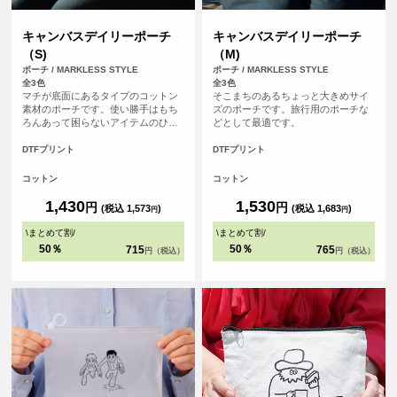
キャンバスデイリーポーチ
キャンバスデイリーポーチ
（S)
（M)
ポーチ / MARKLESS STYLE
ポーチ / MARKLESS STYLE
全3色
全3色
マチが底面にあるタイプのコットン
そこまちのあるちょっと大きめサイ
素材のポーチです。使い勝手はもち
ズのポーチです。旅行用のポーチな
ろんあって困らないアイテムのひと
どとして最適です。
つです。
DTFプリント
DTFプリント
コットン
コットン
1,430
1,530
円
円
(税込 1,573
)
(税込 1,683
)
円
円
\
まとめて割
/
\
まとめて割
/
50％
50％
715
765
円（税込）
円（税込）