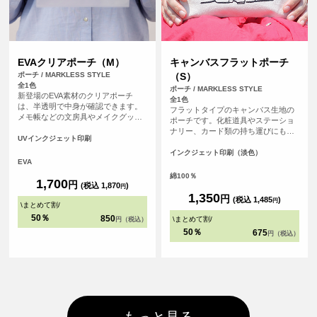
EVAクリアポーチ（M）
キャンバスフラットポーチ
ポーチ / MARKLESS STYLE
（S）
全1色
ポーチ / MARKLESS STYLE
新登場のEVA素材のクリアポーチ
全1色
は、半透明で中身が確認できます。
フラットタイプのキャンバス生地の
メモ帳などの文房具やメイクグッ
ポーチです。化粧道具やステーショ
ズ、予備マスクなどを入れるのに便
ナリー、カード類の持ち運びにも便
利なサイズ感です。リング付きの引
UVインクジェット印刷
利です。チャンクの黒がアクセント
き手部分は吊り下げ陳列が可能で、
になってかわいい。
インクジェット印刷（淡色）
アパレルブランドの包装や展示会の
EVA
ノベルティなど、さまざまな用途で
綿100％
活用できます。開閉する際はスライ
1,700
円
(税込 1,870
)
円
ダー部分を掴んで操作し、引き手部
1,350
円
(税込 1,485
)
分を強く引っ張らないように注意し
円
\
まとめて割
/
てご使用ください。
50％
850
\
まとめて割
/
円（税込）
50％
675
円（税込）
もっと見る