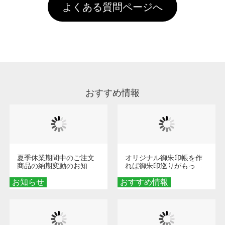
お手数ですが、お客様ご自身にて着用前に落と
クにカウントがされません。
よくある質問ページへ
場合は送料がかかりますので、ご注意くださ
していただけますようお願いいたします。※1
い。
通常注文・直送機能でのご注文に関わらず、前
処理剤が残った状態でお届けとなる場合がござ
います。※2 濃色は淡色に比べ処理剤が目立ち
やすく、1回の水洗いでは落ちない場合があり
ます、徐々に軽減されますのでどうかご安心く
ださい。
おすすめ情報
夏季休業期間中のご注文
オリジナル御朱印帳を作
商品の納期変動のお知ら
れば御朱印巡りがもっと
せ
楽しくなる！1冊からオー
お知らせ
おすすめ情報
ダーメイドする魅力と選
び方