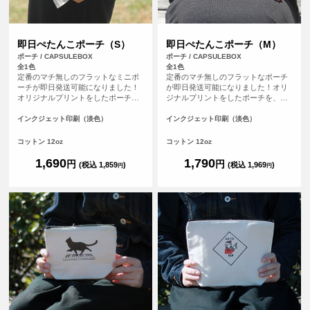
即日ぺたんこポーチ（S）
即日ぺたんこポーチ（M）
ポーチ / CAPSULEBOX
ポーチ / CAPSULEBOX
全1色
全1色
定番のマチ無しのフラットなミニポ
定番のマチ無しのフラットなポーチ
ーチが即日発送可能になりました！
が即日発送可能になりました！オリ
オリジナルプリントをしたポーチ
ジナルプリントをしたポーチを、平
を、平日の午前9時までにご注文（決
日の午前9時までにご注文（決済完
済完了）で、その日に発送する超短
了）で、その日に発送する超短納期
インクジェット印刷（淡色）
インクジェット印刷（淡色）
納期サービスです！急なイベント、
サービスです！急なイベント、注文
注文し忘れ、すぐに欲しい！など、
し忘れ、すぐに欲しい！など、時間
コットン 12oz
コットン 12oz
時間がない時に便利！もちろんフル
がない時に便利！もちろんフルカラ
カラープリントしたオリジナルポー
ープリントしたオリジナルポーチが
1,690
1,790
円
円
(税込 1,859
)
(税込 1,969
)
円
円
チが作れます。
作れます。