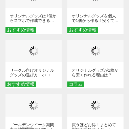
オリジナルグッズは1個か
オリジナルグッズを個人
らスマホで作成できる！
で1個から作る！安くて簡
旅行や遠征がもっと楽し
単なオンデマンド制作の
おすすめ情報
くなる巾着＆ポーチ活用
おすすめ情報
秘訣
術
サークル向けオリジナル
オリジナルグッズが1枚か
グッズの選び方｜小ロッ
ら安く作れる理由は？オ
ト・低予算で団結力を高
ンデマンド印刷の仕組み
おすすめ情報
める秘訣
コラム
とメリットを解説
ゴールデンウイーク期間
買うほどお得！まとめて