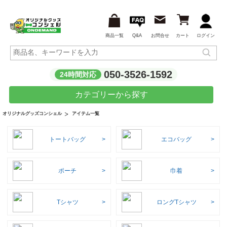
商品一覧
Q&A
お問合せ
カート
ログイン
050-3526-1592
24時間対応
カテゴリーから探す
アイテム一覧
オリジナルグッズコンシェル
トートバッグ
エコバッグ
ポーチ
巾着
Tシャツ
ロングTシャツ