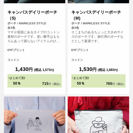
キャンバスデイリーポーチ
キャンバスデイリーポーチ
（S)
（M)
ポーチ / MARKLESS STYLE
ポーチ / MARKLESS STYLE
全3色
全3色
マチが底面にあるタイプのコットン
そこまちのあるちょっと大きめサイ
素材のポーチです。使い勝手はもち
ズのポーチです。旅行用のポーチな
ろんあって困らないアイテムのひと
どとして最適です。
つです。
DTFプリント
DTFプリント
コットン
コットン
1,430
1,530
円
円
(税込 1,573
)
(税込 1,683
)
円
円
\
まとめて割
/
\
まとめて割
/
50％
50％
715
765
円（税込）
円（税込）