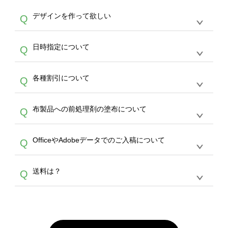
や
タンブラーコンシェル
をご利用ください。製
オンデマンドサービスでは、サイトからのご注
は、20MBです。デジカメやスマホで撮影した
作する数量が多ければ多いほど、オンデマンド
A
デザインを作って欲しい
Q
文のみ受け付けております。30個以上のご製
写真などもアップロード可能です。使用できな
サービスよりも低価格で製作することが可能で
作をお考えの方は、サポートが担当する
エコバ
い画像はエラーになります。（※ Illustratorか
す。
うまくデザインができない。印刷するデザイン
ッグコンシェル
や
タンブラーコンシェル
サービ
らの直接入稿には対応していません。AIで保存
A
日時指定について
Q
を作って欲しい。などの場合は、製作数量が
スをご利用頂ければ、電話やFAX、メールなど
し、デザインツールからアップロードして下さ
30個以上であれば、サポート担当が、デザイ
でご注文が可能です。
い）
恐れ入りますが、日時指定は承っておりませ
ン作成のお手伝いをすることが可能です。
エコ
A
各種割引について
Q
ん。発送後18時以降に配送業者・伝票番号を
バッグコンシェル
や
タンブラーコンシェル
サー
メールでお知らせいたしますので、直接配送業
ビスをご利用ください。(※ 30個以下の場合
【まとめて割】5枚以上でご注文枚数に応じて
者にご連絡いただき調整をお願い致します。
は、デザインツールをご利用ください)
A
布製品への前処理剤の塗布について
Q
カート内で自動的に割引(最大50%)が適用され
ます。 【付与ポイント】購入金額の1％が1ポ
【濃色インクジェット印刷による仕上がりの注
イントとして付与され、次回ご注文時に1ポイ
A
OfficeやAdobeデータでのご入稿について
Q
意点（前処理剤）】カラー生地（Tシャツのホ
ント＝1円としてお使いいただけます。ポイン
ワイト、トートバッグのナチュラル、ホワイト
トは発送完了の翌日に付与され、次回ご注文時
各種形式のデータを直接ご入稿することは出来
以外）のプリントは、濃色インクジェット印刷
からご利用頂けます。ポイントの有効期限は一
A
送料は？
Q
ません。いずれのデータも該当デザインのみ画
といって、プリントを定着させるための処理剤
年間です。【会員ランク】過去10カ月のご注
像(JPEG,PNG,GIF,PDF)に変換、またはAdobe
を塗布しており、短納期・低価格で商品をお届
文回数により会員ランク割引(最大5%)が適用
全国一律290円(税抜)です。また4,000円(税抜)
データ(AI,PSD)で保存して頂き、デザインツー
けするため、処理剤は塗布されたままの状態で
されます。※ログインしてからご注文頂いたも
A
以上のご注文で送料無料とさせて頂いておりま
ル上にアップロードをお願い致します。
出荷を行っております。処理剤自体は人体に無
のに限ります。(同じメールアドレスでご注文
す。「まとめて割」「ポイント」「ランク割
害な性質で、水洗いで落とすことが可能です。
頂いても、ログインがされていなければ、ラン
引」などによるお値引きで4,000円未満になる