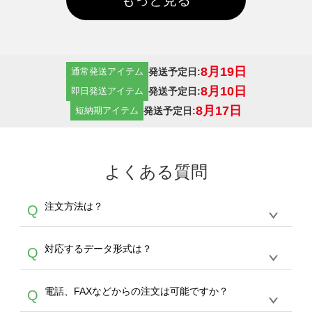
8月19日
発送予定日:
通常発送アイテム
8月10日
発送予定日:
即日発送アイテム
8月17日
発送予定日:
短納期アイテム
よくある質問
注文方法は？
Q
オンデマンドサービスでは、サイトからの受注
A
対応するデータ形式は？
Q
生産にて承っております。デザインツールから
デザインの作成から決済まで完了できます。
デザインツールで対応している画像アップロー
30枚以上やシルク印刷など、大口注文の場合
A
電話、FAXなどからの注文は可能ですか？
Q
ドできるデータ形式は、JPG / PNG / AI / PSD /
は、サポートが担当する
エコバッグコンシェル
PDF 形式になります。データの最大サイズ