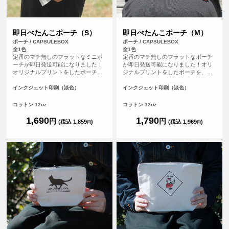
即日ぺたんこポーチ（S）
即日ぺたんこポーチ（M）
ポーチ / CAPSULEBOX
ポーチ / CAPSULEBOX
全1色
全1色
定番のマチ無しのフラットなミニポ
定番のマチ無しのフラットなポーチ
ーチが即日発送可能になりました！
が即日発送可能になりました！オリ
オリジナルプリントをしたポーチ
ジナルプリントをしたポーチを、平
を、平日の午前9時までにご注文（決
日の午前9時までにご注文（決済完
済完了）で、その日に発送する超短
了）で、その日に発送する超短納期
インクジェット印刷（淡色）
インクジェット印刷（淡色）
納期サービスです！急なイベント、
サービスです！急なイベント、注文
注文し忘れ、すぐに欲しい！など、
し忘れ、すぐに欲しい！など、時間
コットン 12oz
コットン 12oz
時間がない時に便利！もちろんフル
がない時に便利！もちろんフルカラ
カラープリントしたオリジナルポー
ープリントしたオリジナルポーチが
1,690
1,790
円
円
(税込 1,859
)
(税込 1,969
)
円
円
チが作れます。
作れます。