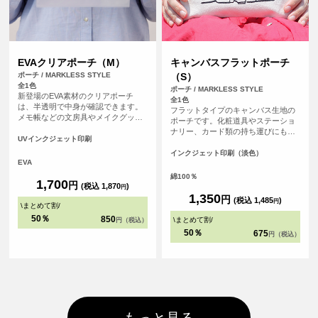
EVAクリアポーチ（M）
キャンバスフラットポーチ
ポーチ / MARKLESS STYLE
（S）
全1色
ポーチ / MARKLESS STYLE
新登場のEVA素材のクリアポーチ
全1色
は、半透明で中身が確認できます。
フラットタイプのキャンバス生地の
メモ帳などの文房具やメイクグッ
ポーチです。化粧道具やステーショ
ズ、予備マスクなどを入れるのに便
ナリー、カード類の持ち運びにも便
利なサイズ感です。リング付きの引
UVインクジェット印刷
利です。チャンクの黒がアクセント
き手部分は吊り下げ陳列が可能で、
になってかわいい。
インクジェット印刷（淡色）
アパレルブランドの包装や展示会の
EVA
ノベルティなど、さまざまな用途で
綿100％
活用できます。開閉する際はスライ
1,700
円
(税込 1,870
)
円
ダー部分を掴んで操作し、引き手部
1,350
円
(税込 1,485
)
分を強く引っ張らないように注意し
円
\
まとめて割
/
てご使用ください。
50％
850
\
まとめて割
/
円（税込）
50％
675
円（税込）
もっと見る