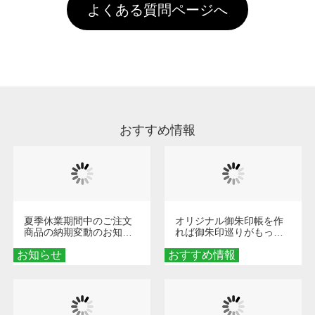
お手数ですが、お客様ご自身にて着用前に落と
クにカウントがされません。
よくある質問ページへ
場合は送料がかかりますので、ご注意くださ
していただけますようお願いいたします。※1
い。
通常注文・直送機能でのご注文に関わらず、前
処理剤が残った状態でお届けとなる場合がござ
います。※2 濃色は淡色に比べ処理剤が目立ち
やすく、1回の水洗いでは落ちない場合があり
ます、徐々に軽減されますのでどうかご安心く
ださい。
おすすめ情報
夏季休業期間中のご注文
オリジナル御朱印帳を作
商品の納期変動のお知ら
れば御朱印巡りがもっと
せ
楽しくなる！1冊からオー
お知らせ
おすすめ情報
ダーメイドする魅力と選
び方