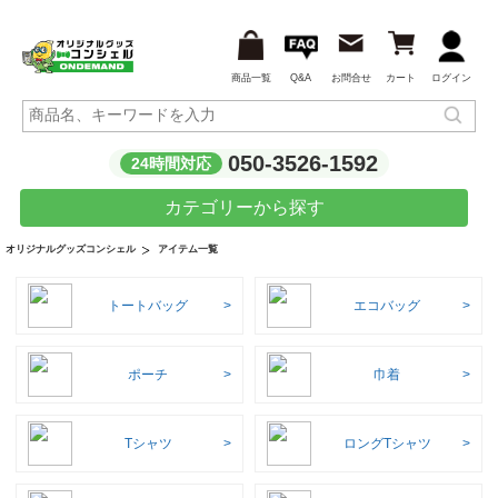
商品一覧
Q&A
お問合せ
カート
ログイン
050-3526-1592
24時間対応
カテゴリーから探す
アイテム一覧
オリジナルグッズコンシェル
トートバッグ
エコバッグ
ポーチ
巾着
Tシャツ
ロングTシャツ