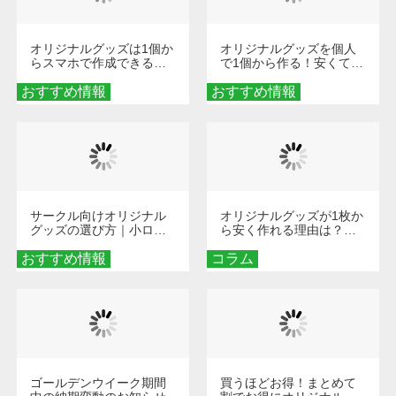
オリジナルグッズは1個か
オリジナルグッズを個人
らスマホで作成できる！
で1個から作る！安くて簡
旅行や遠征がもっと楽し
単なオンデマンド制作の
おすすめ情報
くなる巾着＆ポーチ活用
おすすめ情報
秘訣
術
サークル向けオリジナル
オリジナルグッズが1枚か
グッズの選び方｜小ロッ
ら安く作れる理由は？オ
ト・低予算で団結力を高
ンデマンド印刷の仕組み
おすすめ情報
める秘訣
コラム
とメリットを解説
ゴールデンウイーク期間
買うほどお得！まとめて