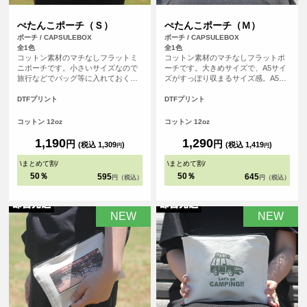
ぺたんこポーチ（Ｓ）
ぺたんこポーチ（Ｍ）
ポーチ / CAPSULEBOX
ポーチ / CAPSULEBOX
全1色
全1色
コットン素材のマチなしフラットミ
コットン素材のマチなしフラットポ
ニポーチです。小さいサイズなので
ーチです。大きめサイズで、A5サイ
旅行などでバッグ等に入れておくと
ズがすっぽり収まるサイズ感。A5ノ
便利なポーチ。開口部はジッパーに
ートとステーショナリーを持ち歩い
なっております。四角い形のポーチ
たり、旅行などで小物の小分け用ポ
DTFプリント
DTFプリント
は印刷ができる範囲も広く、お好き
ーチとしても活躍します。開口部は
なデザインをレイアウトしてオリジ
ジッパーになっております。四角い
コットン 12oz
コットン 12oz
ナル度たっぷりのポーチを作成でき
形のポーチは印刷ができる範囲も広
ます。
く、お好きなデザインをレイアウト
1,190
1,290
円
円
(税込 1,309
)
(税込 1,419
)
円
円
してオリジナル度たっぷりのポーチ
を作成できます。
\
まとめて割
/
\
まとめて割
/
50％
50％
595
645
円（税込）
円（税込）
NEW
NEW