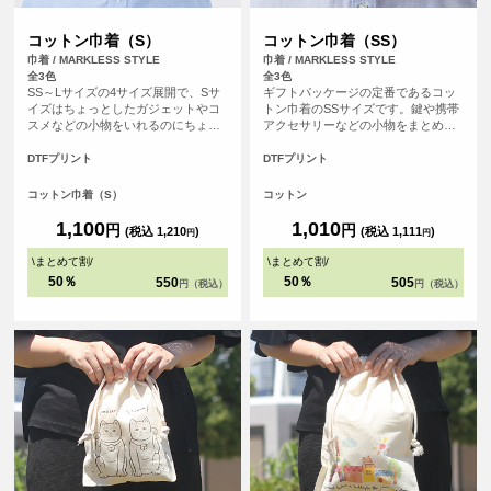
コットン巾着（S）
コットン巾着（SS）
巾着 / MARKLESS STYLE
巾着 / MARKLESS STYLE
全3色
全3色
SS～Lサイズの4サイズ展開で、Sサ
ギフトパッケージの定番であるコッ
イズはちょっとしたガジェットやコ
トン巾着のSSサイズです。鍵や携帯
スメなどの小物をいれるのにちょう
アクセサリーなどの小物をまとめる
ど良い大きさです。物販からギフト
のに最適なサイズとなっており、バ
パッケージとして幅広くご提案して
ッグの中の整理にも便利です。お菓
DTFプリント
DTFプリント
いただけます。
子やアクセサリーなどを入れたり、
ほかのサイズとのセット販売もおす
コットン巾着（S）
コットン
すめです。カラーは人気の3色をご用
意しており、ご利用シーンに合わせ
1,100
1,010
円
円
(税込 1,210
)
(税込 1,111
)
円
円
てお選び頂けます。お菓子の詰め合
わせのオリジナルパッケージから店
\
まとめて割
/
\
まとめて割
/
舗のオリジナルグッズまで幅広く活
50％
50％
550
505
円（税込）
円（税込）
躍するアイテムです。