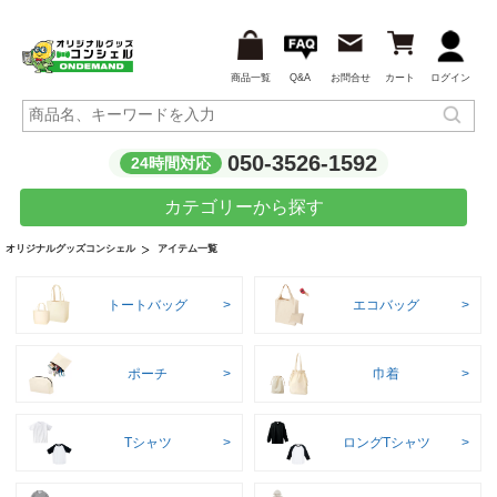
商品一覧
Q&A
お問合せ
カート
ログイン
050-3526-1592
24時間対応
カテゴリーから探す
アイテム一覧
オリジナルグッズコンシェル
トートバッグ
エコバッグ
ポーチ
巾着
Tシャツ
ロングTシャツ