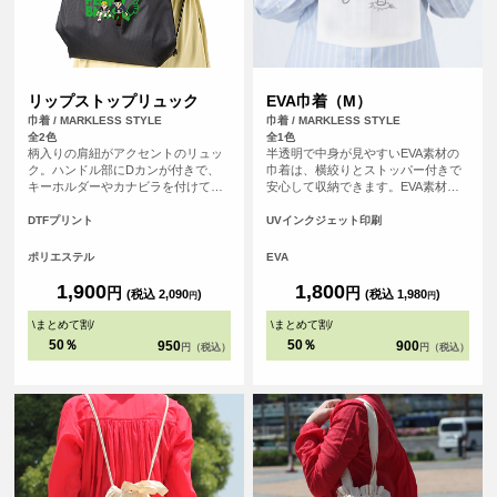
リップストップリュック
EVA巾着（M）
巾着 / MARKLESS STYLE
巾着 / MARKLESS STYLE
全2色
全1色
柄入りの肩紐がアクセントのリュッ
半透明で中身が見やすいEVA素材の
ク。ハンドル部にDカンが付きで、
巾着は、横絞りとストッパー付きで
キーホルダーやカナビラを付けて使
安心して収納できます。EVA素材は
うことができます。<br> 靴やタオ
耐水性や耐紫外線性があり、普段使
ル、衣料品がすっぽり入る収納力
いや旅行に便利です。さらに、環境
DTFプリント
UVインクジェット印刷
で、ジムやアウトドアで活躍しま
にやさしい素材でもあり、リサイク
す。
ルがしやすくなっています。
ポリエステル
EVA
1,900
1,800
円
円
(税込 2,090
)
(税込 1,980
)
円
円
\
まとめて割
/
\
まとめて割
/
50％
50％
950
900
円（税込）
円（税込）