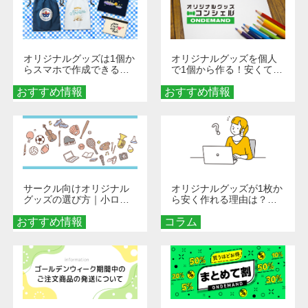
オリジナルグッズは1個か
オリジナルグッズを個人
らスマホで作成できる！
で1個から作る！安くて簡
旅行や遠征がもっと楽し
単なオンデマンド制作の
おすすめ情報
くなる巾着＆ポーチ活用
おすすめ情報
秘訣
術
サークル向けオリジナル
オリジナルグッズが1枚か
グッズの選び方｜小ロッ
ら安く作れる理由は？オ
ト・低予算で団結力を高
ンデマンド印刷の仕組み
おすすめ情報
める秘訣
コラム
とメリットを解説