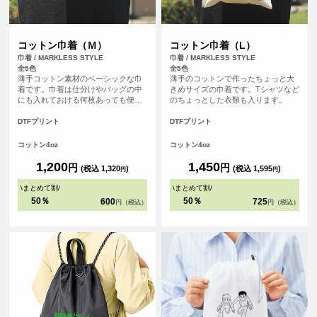
コットン巾着（Ｍ）
コットン巾着（L）
巾着 / MARKLESS STYLE
巾着 / MARKLESS STYLE
全5色
全5色
薄手コットン素材のベーシックな巾
薄手のコットンで作ったちょっと大
着です。巾着は仕分けやバッグの中
きめサイズの巾着です。Tシャツなど
にも入れておける何枚あっても便利
のちょっとした衣類も入ります。
なアイテムです。
DTFプリント
DTFプリント
コットン4oz
コットン4oz
1,200
1,450
円
円
(税込 1,320
)
(税込 1,595
)
円
円
\
まとめて割
/
\
まとめて割
/
50％
50％
600
725
円（税込）
円（税込）