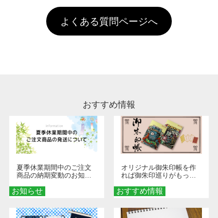
す。「まとめて割」「ポイント」「ランク割
害な性質で、水洗いで落とすことが可能です。
頂いても、ログインがされていなければ、ラン
引」などによるお値引きで4,000円未満になる
お手数ですが、お客様ご自身にて着用前に落と
クにカウントがされません。
よくある質問ページへ
場合は送料がかかりますので、ご注意くださ
していただけますようお願いいたします。※1
い。
通常注文・直送機能でのご注文に関わらず、前
処理剤が残った状態でお届けとなる場合がござ
います。※2 濃色は淡色に比べ処理剤が目立ち
やすく、1回の水洗いでは落ちない場合があり
ます、徐々に軽減されますのでどうかご安心く
ださい。
おすすめ情報
夏季休業期間中のご注文
オリジナル御朱印帳を作
商品の納期変動のお知ら
れば御朱印巡りがもっと
せ
楽しくなる！1冊からオー
お知らせ
おすすめ情報
ダーメイドする魅力と選
び方