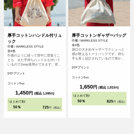
厚手コットンハンドル付リュ
厚手コットンギャザーバッグ
ック
巾着 / MARKLESS STYLE
全4色
巾着 / MARKLESS STYLE
袋口の大きめギャザーでクシュっと
全4色
感が映えるトートバッグです。持ち
巾着のように絞って背中に背負うこ
手も長く設計されているので肩から
とも、また手持ちハンドルも付いて
ゆったり掛けることができます。
いるので2way使用ができます。背中
DTFプリント
に垂れるように背負える感じが、ラ
フでおしゃれなトートバッグです。
DTFプリント
コットン5oz
コットン5oz
1,650
円
(税込 1,815
)
円
1,450
円
(税込 1,595
)
円
\
まとめて割
/
50％
825
\
まとめて割
/
円（税込）
50％
725
円（税込）