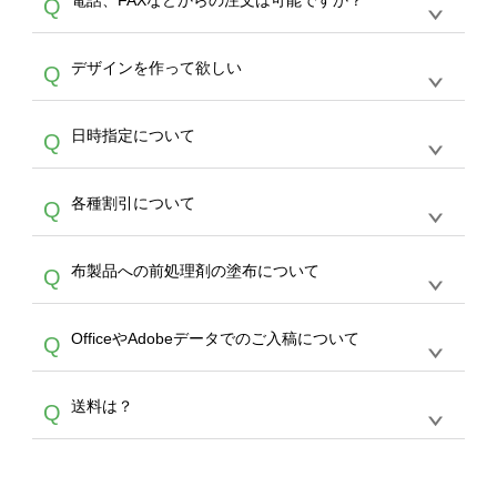
電話、FAXなどからの注文は可能ですか？
Q
ドできるデータ形式は、JPG / PNG / AI / PSD /
は、サポートが担当する
エコバッグコンシェル
PDF 形式になります。データの最大サイズ
や
タンブラーコンシェル
をご利用ください。製
オンデマンドサービスでは、サイトからのご注
は、20MBです。デジカメやスマホで撮影した
作する数量が多ければ多いほど、オンデマンド
A
デザインを作って欲しい
Q
文のみ受け付けております。30個以上のご製
写真などもアップロード可能です。使用できな
サービスよりも低価格で製作することが可能で
作をお考えの方は、サポートが担当する
エコバ
い画像はエラーになります。（※ Illustratorか
す。
うまくデザインができない。印刷するデザイン
ッグコンシェル
や
タンブラーコンシェル
サービ
らの直接入稿には対応していません。AIで保存
A
日時指定について
Q
を作って欲しい。などの場合は、製作数量が
スをご利用頂ければ、電話やFAX、メールなど
し、デザインツールからアップロードして下さ
30個以上であれば、サポート担当が、デザイ
でご注文が可能です。
い）
恐れ入りますが、日時指定は承っておりませ
ン作成のお手伝いをすることが可能です。
エコ
A
各種割引について
Q
ん。発送後18時以降に配送業者・伝票番号を
バッグコンシェル
や
タンブラーコンシェル
サー
メールでお知らせいたしますので、直接配送業
ビスをご利用ください。(※ 30個以下の場合
【まとめて割】5枚以上でご注文枚数に応じて
者にご連絡いただき調整をお願い致します。
は、デザインツールをご利用ください)
A
布製品への前処理剤の塗布について
Q
カート内で自動的に割引(最大50%)が適用され
ます。 【付与ポイント】購入金額の1％が1ポ
【濃色インクジェット印刷による仕上がりの注
イントとして付与され、次回ご注文時に1ポイ
A
OfficeやAdobeデータでのご入稿について
Q
意点（前処理剤）】カラー生地（Tシャツのホ
ント＝1円としてお使いいただけます。ポイン
ワイト、トートバッグのナチュラル、ホワイト
トは発送完了の翌日に付与され、次回ご注文時
各種形式のデータを直接ご入稿することは出来
以外）のプリントは、濃色インクジェット印刷
からご利用頂けます。ポイントの有効期限は一
A
送料は？
Q
ません。いずれのデータも該当デザインのみ画
といって、プリントを定着させるための処理剤
年間です。【会員ランク】過去10カ月のご注
像(JPEG,PNG,GIF,PDF)に変換、またはAdobe
を塗布しており、短納期・低価格で商品をお届
文回数により会員ランク割引(最大5%)が適用
全国一律290円(税抜)です。また4,000円(税抜)
データ(AI,PSD)で保存して頂き、デザインツー
けするため、処理剤は塗布されたままの状態で
されます。※ログインしてからご注文頂いたも
A
以上のご注文で送料無料とさせて頂いておりま
ル上にアップロードをお願い致します。
出荷を行っております。処理剤自体は人体に無
のに限ります。(同じメールアドレスでご注文