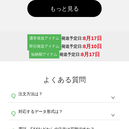
もっと見る
8月17日
発送予定日:
通常発送アイテム
8月10日
発送予定日:
即日発送アイテム
8月17日
発送予定日:
短納期アイテム
よくある質問
注文方法は？
Q
オンデマンドサービスでは、サイトからの受注
A
対応するデータ形式は？
Q
生産にて承っております。デザインツールから
デザインの作成から決済まで完了できます。
デザインツールで対応している画像アップロー
30枚以上やシルク印刷など、大口注文の場合
A