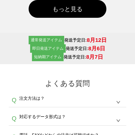
もっと見る
8月12日
発送予定日:
通常発送アイテム
8月6日
発送予定日:
即日発送アイテム
8月7日
発送予定日:
短納期アイテム
よくある質問
注文方法は？
Q
オンデマンドサービスでは、サイトからの受注
A
対応するデータ形式は？
Q
生産にて承っております。デザインツールから
デザインの作成から決済まで完了できます。
デザインツールで対応している画像アップロー
30枚以上やシルク印刷など、大口注文の場合
A