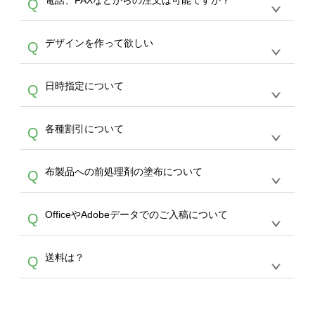
電話、FAXなどからの注文は可能ですか？
Q
ドできるデータ形式は、JPG / PNG / AI / PSD /
は、サポートが担当する
エコバッグコンシェル
PDF 形式になります。データの最大サイズ
や
タンブラーコンシェル
をご利用ください。製
オンデマンドサービスでは、サイトからのご注
は、20MBです。デジカメやスマホで撮影した
作する数量が多ければ多いほど、オンデマンド
A
デザインを作って欲しい
Q
文のみ受け付けております。30個以上のご製
写真などもアップロード可能です。使用できな
サービスよりも低価格で製作することが可能で
作をお考えの方は、サポートが担当する
エコバ
い画像はエラーになります。（※ Illustratorか
す。
うまくデザインができない。印刷するデザイン
ッグコンシェル
や
タンブラーコンシェル
サービ
らの直接入稿には対応していません。AIで保存
A
日時指定について
Q
を作って欲しい。などの場合は、製作数量が
スをご利用頂ければ、電話やFAX、メールなど
し、デザインツールからアップロードして下さ
30個以上であれば、サポート担当が、デザイ
でご注文が可能です。
い）
恐れ入りますが、日時指定は承っておりませ
ン作成のお手伝いをすることが可能です。
エコ
A
各種割引について
Q
ん。発送後18時以降に配送業者・伝票番号を
バッグコンシェル
や
タンブラーコンシェル
サー
メールでお知らせいたしますので、直接配送業
ビスをご利用ください。(※ 30個以下の場合
【まとめて割】5枚以上でご注文枚数に応じて
者にご連絡いただき調整をお願い致します。
は、デザインツールをご利用ください)
A
布製品への前処理剤の塗布について
Q
カート内で自動的に割引(最大50%)が適用され
ます。 【付与ポイント】購入金額の1％が1ポ
【濃色インクジェット印刷による仕上がりの注
イントとして付与され、次回ご注文時に1ポイ
A
OfficeやAdobeデータでのご入稿について
Q
意点（前処理剤）】カラー生地（Tシャツのホ
ント＝1円としてお使いいただけます。ポイン
ワイト、トートバッグのナチュラル、ホワイト
トは発送完了の翌日に付与され、次回ご注文時
各種形式のデータを直接ご入稿することは出来
以外）のプリントは、濃色インクジェット印刷
からご利用頂けます。ポイントの有効期限は一
A
送料は？
Q
ません。いずれのデータも該当デザインのみ画
といって、プリントを定着させるための処理剤
年間です。【会員ランク】過去10カ月のご注
像(JPEG,PNG,GIF,PDF)に変換、またはAdobe
を塗布しており、短納期・低価格で商品をお届
文回数により会員ランク割引(最大5%)が適用
全国一律290円(税抜)です。また4,000円(税抜)
データ(AI,PSD)で保存して頂き、デザインツー
けするため、処理剤は塗布されたままの状態で
されます。※ログインしてからご注文頂いたも
A
以上のご注文で送料無料とさせて頂いておりま
ル上にアップロードをお願い致します。
出荷を行っております。処理剤自体は人体に無
のに限ります。(同じメールアドレスでご注文