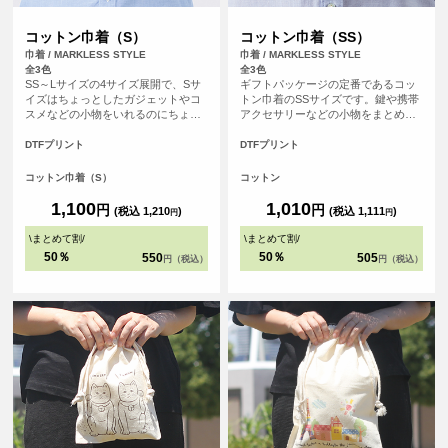
コットン巾着（S）
コットン巾着（SS）
巾着 / MARKLESS STYLE
巾着 / MARKLESS STYLE
全3色
全3色
SS～Lサイズの4サイズ展開で、Sサ
ギフトパッケージの定番であるコッ
イズはちょっとしたガジェットやコ
トン巾着のSSサイズです。鍵や携帯
スメなどの小物をいれるのにちょう
アクセサリーなどの小物をまとめる
ど良い大きさです。物販からギフト
のに最適なサイズとなっており、バ
パッケージとして幅広くご提案して
ッグの中の整理にも便利です。お菓
DTFプリント
DTFプリント
いただけます。
子やアクセサリーなどを入れたり、
ほかのサイズとのセット販売もおす
コットン巾着（S）
コットン
すめです。カラーは人気の3色をご用
意しており、ご利用シーンに合わせ
1,100
1,010
円
円
(税込 1,210
)
(税込 1,111
)
円
円
てお選び頂けます。お菓子の詰め合
わせのオリジナルパッケージから店
\
まとめて割
/
\
まとめて割
/
舗のオリジナルグッズまで幅広く活
50％
50％
550
505
円（税込）
円（税込）
躍するアイテムです。