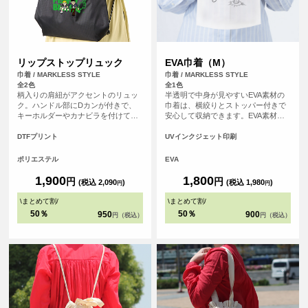
リップストップリュック
EVA巾着（M）
巾着 / MARKLESS STYLE
巾着 / MARKLESS STYLE
全2色
全1色
柄入りの肩紐がアクセントのリュッ
半透明で中身が見やすいEVA素材の
ク。ハンドル部にDカンが付きで、
巾着は、横絞りとストッパー付きで
キーホルダーやカナビラを付けて使
安心して収納できます。EVA素材は
うことができます。<br> 靴やタオ
耐水性や耐紫外線性があり、普段使
ル、衣料品がすっぽり入る収納力
いや旅行に便利です。さらに、環境
DTFプリント
UVインクジェット印刷
で、ジムやアウトドアで活躍しま
にやさしい素材でもあり、リサイク
す。
ルがしやすくなっています。
ポリエステル
EVA
1,900
1,800
円
円
(税込 2,090
)
(税込 1,980
)
円
円
\
まとめて割
/
\
まとめて割
/
50％
50％
950
900
円（税込）
円（税込）