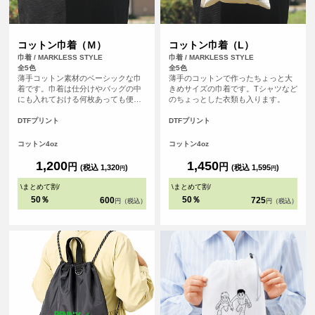
コットン巾着（Ｍ）
コットン巾着（L）
巾着 / MARKLESS STYLE
巾着 / MARKLESS STYLE
全5色
全5色
薄手コットン素材のベーシックな巾
薄手のコットンで作ったちょっと大
着です。巾着は仕分けやバッグの中
きめサイズの巾着です。Tシャツなど
にも入れておける何枚あっても便利
のちょっとした衣類も入ります。
なアイテムです。
DTFプリント
DTFプリント
コットン4oz
コットン4oz
1,200
1,450
円
円
(税込 1,320
)
(税込 1,595
)
円
円
\
まとめて割
/
\
まとめて割
/
50％
50％
600
725
円（税込）
円（税込）