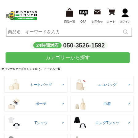
商品一覧
Q&A
お問合せ
カート
ログイン
050-3526-1592
24時間対応
カテゴリーから探す
アイテム一覧
オリジナルグッズコンシェル
トートバッグ
エコバッグ
ポーチ
巾着
Tシャツ
ロングTシャツ