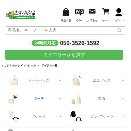
商品一覧
Q&A
お問合せ
カート
ログイン
050-3526-1592
24時間対応
カテゴリーから探す
アイテム一覧
オリジナルグッズコンシェル
トートバッグ
エコバッグ
ポーチ
巾着
Tシャツ
ロングTシャツ