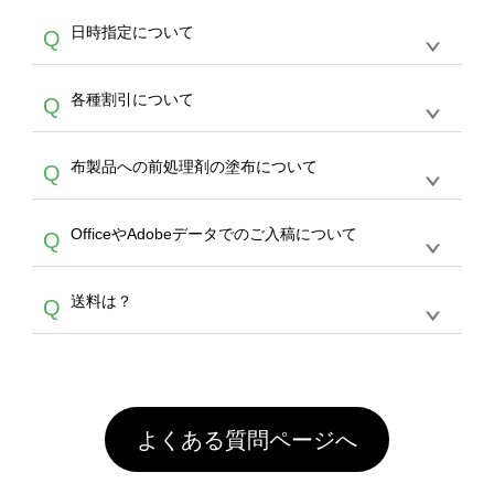
す。
うまくデザインができない。印刷するデザイン
ッグコンシェル
や
タンブラーコンシェル
サービ
らの直接入稿には対応していません。AIで保存
A
日時指定について
Q
を作って欲しい。などの場合は、製作数量が
スをご利用頂ければ、電話やFAX、メールなど
し、デザインツールからアップロードして下さ
30個以上であれば、サポート担当が、デザイ
でご注文が可能です。
い）
恐れ入りますが、日時指定は承っておりませ
ン作成のお手伝いをすることが可能です。
エコ
A
各種割引について
Q
ん。発送後18時以降に配送業者・伝票番号を
バッグコンシェル
や
タンブラーコンシェル
サー
メールでお知らせいたしますので、直接配送業
ビスをご利用ください。(※ 30個以下の場合
【まとめて割】5枚以上でご注文枚数に応じて
者にご連絡いただき調整をお願い致します。
は、デザインツールをご利用ください)
A
布製品への前処理剤の塗布について
Q
カート内で自動的に割引(最大50%)が適用され
ます。 【付与ポイント】購入金額の1％が1ポ
【濃色インクジェット印刷による仕上がりの注
イントとして付与され、次回ご注文時に1ポイ
A
OfficeやAdobeデータでのご入稿について
Q
意点（前処理剤）】カラー生地（Tシャツのホ
ント＝1円としてお使いいただけます。ポイン
ワイト、トートバッグのナチュラル、ホワイト
トは発送完了の翌日に付与され、次回ご注文時
各種形式のデータを直接ご入稿することは出来
以外）のプリントは、濃色インクジェット印刷
からご利用頂けます。ポイントの有効期限は一
A
送料は？
Q
ません。いずれのデータも該当デザインのみ画
といって、プリントを定着させるための処理剤
年間です。【会員ランク】過去10カ月のご注
像(JPEG,PNG,GIF,PDF)に変換、またはAdobe
を塗布しており、短納期・低価格で商品をお届
文回数により会員ランク割引(最大5%)が適用
全国一律290円(税抜)です。また4,000円(税抜)
データ(AI,PSD)で保存して頂き、デザインツー
けするため、処理剤は塗布されたままの状態で
されます。※ログインしてからご注文頂いたも
A
以上のご注文で送料無料とさせて頂いておりま
ル上にアップロードをお願い致します。
出荷を行っております。処理剤自体は人体に無
のに限ります。(同じメールアドレスでご注文
す。「まとめて割」「ポイント」「ランク割
害な性質で、水洗いで落とすことが可能です。
頂いても、ログインがされていなければ、ラン
引」などによるお値引きで4,000円未満になる
お手数ですが、お客様ご自身にて着用前に落と
クにカウントがされません。
よくある質問ページへ
場合は送料がかかりますので、ご注意くださ
していただけますようお願いいたします。※1
い。
通常注文・直送機能でのご注文に関わらず、前