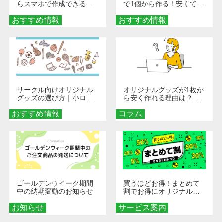
らスマホで作成できる！
で1個から作る！安くて簡
旅行や遠征がもっと楽し
単なオンデマンド制作の
おすすめ情報
くなる巾着＆ポーチ活用
おすすめ情報
秘訣
術
サークル向けオリジナル
オリジナルグッズが1枚か
グッズの選び方｜小ロッ
ら安く作れる理由は？オ
ト・低予算で団結力を高
ンデマンド印刷の仕組み
おすすめ情報
める秘訣
コラム
とメリットを解説
ゴールデンウイーク期間
買うほどお得！まとめて
中の納期変動のお知らせ
割でお得にオリジナルグ
ッズを手に入れよう！
お知らせ
サービス案内