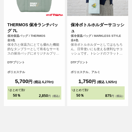
THERMOS 保冷ランチバッ
保冷ボトルホルダーサコッシ
グ 7L
ュ
保冷保温バッグ / THERMOS
保冷保温バッグ / MARKLESS STYLE
全3色
全4色
保冷力と保温力にとても優れた機能
保冷ボトルホルダーとしてはもちろ
的なタンブラーとして有名なサーモ
ん、日常使いにも使える便利なサコ
スの保冷バッグにオリジナルプリン
ッシュです。トレンドのフラット型
トが可能になりました！ 保冷ランチ
でレジャーやイベントシーンはもち
バッグ7L（RFF-007）は、500mlの
ろん、日常にもマッチするスタイリ
DTFプリント
DTFプリント
ペットボトルが縦に入るサイズかん
ッシュなデザインです。スマホなど
で、マチが広めで幅の広いお弁当箱
を入れるのにも便利なサイズ感で、
ポリエステル
ポリエステル、アルミ
も入れやすく、内側には保冷剤がセ
口元はホック付きで安心して使って
ットできるメッシュポケットが付い
いただけます。またショルダーは取
5,700
1,750
円
円
(税込 6,270
)
(税込 1,925
)
円
円
ています。大容量サイズで沢山持ち
り外し・長さ調整が可能なので、保
運びできます。
冷ポーチとして使用することもでき
\
まとめて割
/
\
まとめて割
/
ます。
50％
50％
2,850
875
円（税込）
円（税込）