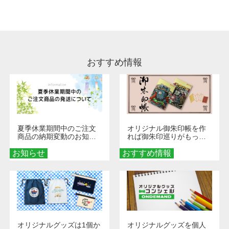
処理剤が残った状態でお届けとなる場合がござ
います。※2 濃色は淡色に比べ処理剤が目立ち
やすく、1回の水洗いでは落ちない場合があり
ます、徐々に軽減されますのでどうかご安心く
ださい。
おすすめ情報
夏季休業期間中のご注文
オリジナル御朱印帳を作
商品の納期変動のお知ら
れば御朱印巡りがもっと
せ
楽しくなる！1冊からオー
お知らせ
おすすめ情報
ダーメイドする魅力と選
び方
オリジナルグッズは1個か
オリジナルグッズを個人