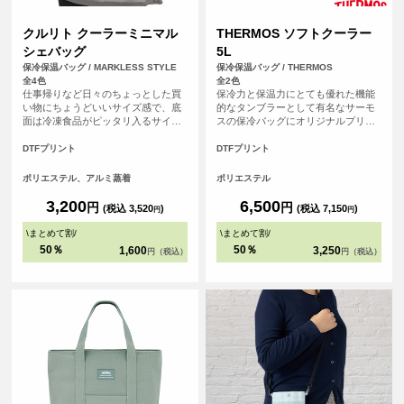
クルリト クーラーミニマル
THERMOS ソフトクーラー
シェバッグ
5L
保冷保温バッグ / MARKLESS STYLE
保冷保温バッグ / THERMOS
全4色
全2色
仕事帰りなど日々のちょっとした買
保冷力と保温力にとても優れた機能
い物にちょうどいいサイズ感で、底
的なタンブラーとして有名なサーモ
面は冷凍食品がピッタリ入るサイズ
スの保冷バッグにオリジナルプリン
設計になっているので見た目よりも
トが可能になりました！ ソフトクー
大容量です。内側のアルミ蒸着が取
ラー（RFD-0051）は、バッグ上部に
DTFプリント
DTFプリント
り外しが可能で、外側のバックが洗
は持ちやすいハンドルと、肩掛けが
える仕様になっております。
できる取り外し可能なストラップが
ポリエステル、アルミ蒸着
ポリエステル
付いる2Way仕様。複数の材質を組み
合わせたアイソテック2の断熱構造の
3,200
6,500
円
円
(税込 3,520
)
(税込 7,150
)
円
円
高い保冷力が冷たさと鮮度キープし
てくれます。部活・学校のお弁当や
\
まとめて割
/
\
まとめて割
/
アウトドアシーンなど様々な用途に
50％
50％
1,600
3,250
円（税込）
円（税込）
ぴったりの保冷バッグです。記念品
やオリジナルグッズとしてもとても
人気のアイテムです。