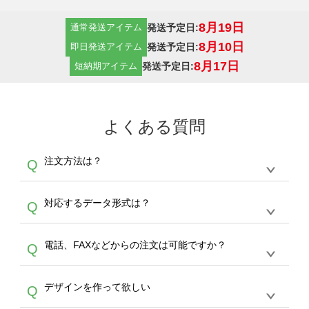
8月19日
発送予定日:
通常発送アイテム
8月10日
発送予定日:
即日発送アイテム
8月17日
発送予定日:
短納期アイテム
よくある質問
注文方法は？
Q
オンデマンドサービスでは、サイトからの受注
A
対応するデータ形式は？
Q
生産にて承っております。デザインツールから
デザインの作成から決済まで完了できます。
デザインツールで対応している画像アップロー
30枚以上やシルク印刷など、大口注文の場合
A
電話、FAXなどからの注文は可能ですか？
Q
ドできるデータ形式は、JPG / PNG / AI / PSD /
は、サポートが担当する
エコバッグコンシェル
PDF 形式になります。データの最大サイズ
や
タンブラーコンシェル
をご利用ください。製
オンデマンドサービスでは、サイトからのご注
は、20MBです。デジカメやスマホで撮影した
作する数量が多ければ多いほど、オンデマンド
A
デザインを作って欲しい
Q
文のみ受け付けております。30個以上のご製
写真などもアップロード可能です。使用できな
サービスよりも低価格で製作することが可能で
作をお考えの方は、サポートが担当する
エコバ
い画像はエラーになります。（※ Illustratorか