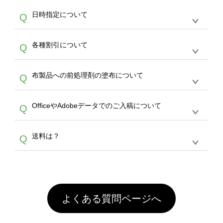
す。
うまくデザインができない。印刷するデザイン
ッグコンシェル
や
タンブラーコンシェル
サービ
らの直接入稿には対応していません。AIで保存
A
日時指定について
Q
を作って欲しい。などの場合は、製作数量が
スをご利用頂ければ、電話やFAX、メールなど
し、デザインツールからアップロードして下さ
30個以上であれば、サポート担当が、デザイ
でご注文が可能です。
い）
恐れ入りますが、日時指定は承っておりませ
ン作成のお手伝いをすることが可能です。
エコ
A
各種割引について
Q
ん。発送後18時以降に配送業者・伝票番号を
バッグコンシェル
や
タンブラーコンシェル
サー
メールでお知らせいたしますので、直接配送業
ビスをご利用ください。(※ 30個以下の場合
【まとめて割】5枚以上でご注文枚数に応じて
者にご連絡いただき調整をお願い致します。
は、デザインツールをご利用ください)
A
布製品への前処理剤の塗布について
Q
カート内で自動的に割引(最大50%)が適用され
ます。 【付与ポイント】購入金額の1％が1ポ
【濃色インクジェット印刷による仕上がりの注
イントとして付与され、次回ご注文時に1ポイ
A
OfficeやAdobeデータでのご入稿について
Q
意点（前処理剤）】カラー生地（Tシャツのホ
ント＝1円としてお使いいただけます。ポイン
ワイト、トートバッグのナチュラル、ホワイト
トは発送完了の翌日に付与され、次回ご注文時
各種形式のデータを直接ご入稿することは出来
以外）のプリントは、濃色インクジェット印刷
からご利用頂けます。ポイントの有効期限は一
A
送料は？
Q
ません。いずれのデータも該当デザインのみ画
といって、プリントを定着させるための処理剤
年間です。【会員ランク】過去10カ月のご注
像(JPEG,PNG,GIF,PDF)に変換、またはAdobe
を塗布しており、短納期・低価格で商品をお届
文回数により会員ランク割引(最大5%)が適用
全国一律290円(税抜)です。また4,000円(税抜)
データ(AI,PSD)で保存して頂き、デザインツー
けするため、処理剤は塗布されたままの状態で
されます。※ログインしてからご注文頂いたも
A
以上のご注文で送料無料とさせて頂いておりま
ル上にアップロードをお願い致します。
出荷を行っております。処理剤自体は人体に無
のに限ります。(同じメールアドレスでご注文
す。「まとめて割」「ポイント」「ランク割
害な性質で、水洗いで落とすことが可能です。
頂いても、ログインがされていなければ、ラン
引」などによるお値引きで4,000円未満になる
お手数ですが、お客様ご自身にて着用前に落と
クにカウントがされません。
よくある質問ページへ
場合は送料がかかりますので、ご注意くださ
していただけますようお願いいたします。※1
い。
通常注文・直送機能でのご注文に関わらず、前