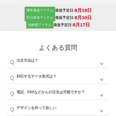
8月19日
発送予定日:
通常発送アイテム
8月10日
発送予定日:
即日発送アイテム
8月17日
発送予定日:
短納期アイテム
よくある質問
注文方法は？
Q
オンデマンドサービスでは、サイトからの受注
A
対応するデータ形式は？
Q
生産にて承っております。デザインツールから
デザインの作成から決済まで完了できます。
デザインツールで対応している画像アップロー
30枚以上やシルク印刷など、大口注文の場合
A
電話、FAXなどからの注文は可能ですか？
Q
ドできるデータ形式は、JPG / PNG / AI / PSD /
は、サポートが担当する
エコバッグコンシェル
PDF 形式になります。データの最大サイズ
や
タンブラーコンシェル
をご利用ください。製
オンデマンドサービスでは、サイトからのご注
は、20MBです。デジカメやスマホで撮影した
作する数量が多ければ多いほど、オンデマンド
A
デザインを作って欲しい
Q
文のみ受け付けております。30個以上のご製
写真などもアップロード可能です。使用できな
サービスよりも低価格で製作することが可能で
作をお考えの方は、サポートが担当する
エコバ
い画像はエラーになります。（※ Illustratorか