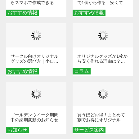
らスマホで作成できる！
で1個から作る！安くて簡
旅行や遠征がもっと楽し
単なオンデマンド制作の
おすすめ情報
くなる巾着＆ポーチ活用
おすすめ情報
秘訣
術
サークル向けオリジナル
オリジナルグッズが1枚か
グッズの選び方｜小ロッ
ら安く作れる理由は？オ
ト・低予算で団結力を高
ンデマンド印刷の仕組み
おすすめ情報
める秘訣
コラム
とメリットを解説
ゴールデンウイーク期間
買うほどお得！まとめて
中の納期変動のお知らせ
割でお得にオリジナルグ
ッズを手に入れよう！
お知らせ
サービス案内