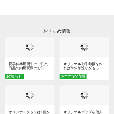
処理剤が残った状態でお届けとなる場合がござ
います。※2 濃色は淡色に比べ処理剤が目立ち
やすく、1回の水洗いでは落ちない場合があり
ます、徐々に軽減されますのでどうかご安心く
ださい。
おすすめ情報
夏季休業期間中のご注文
オリジナル御朱印帳を作
商品の納期変動のお知ら
れば御朱印巡りがもっと
せ
楽しくなる！1冊からオー
お知らせ
おすすめ情報
ダーメイドする魅力と選
び方
オリジナルグッズは1個か
オリジナルグッズを個人