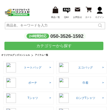
商品一覧
Q&A
お問合せ
カート
ログイン
050-3526-1592
24時間対応
カテゴリーから探す
アイテム一覧
オリジナルグッズコンシェル
トートバッグ
エコバッグ
ポーチ
巾着
Tシャツ
ロングTシャツ