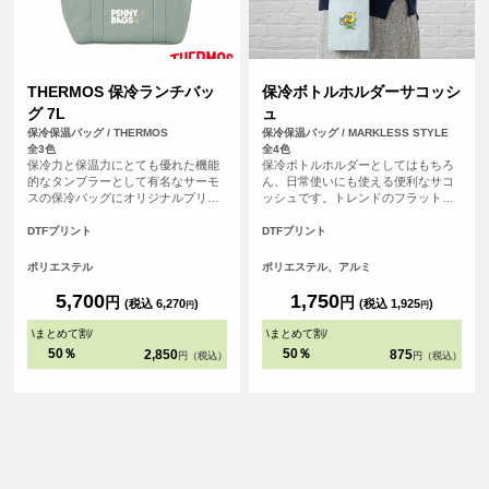
THERMOS 保冷ランチバッ
保冷ボトルホルダーサコッシ
グ 7L
ュ
保冷保温バッグ / THERMOS
保冷保温バッグ / MARKLESS STYLE
全3色
全4色
保冷力と保温力にとても優れた機能
保冷ボトルホルダーとしてはもちろ
的なタンブラーとして有名なサーモ
ん、日常使いにも使える便利なサコ
スの保冷バッグにオリジナルプリン
ッシュです。トレンドのフラット型
トが可能になりました！ 保冷ランチ
でレジャーやイベントシーンはもち
バッグ7L（RFF-007）は、500mlの
ろん、日常にもマッチするスタイリ
DTFプリント
DTFプリント
ペットボトルが縦に入るサイズかん
ッシュなデザインです。スマホなど
で、マチが広めで幅の広いお弁当箱
を入れるのにも便利なサイズ感で、
ポリエステル
ポリエステル、アルミ
も入れやすく、内側には保冷剤がセ
口元はホック付きで安心して使って
ットできるメッシュポケットが付い
いただけます。またショルダーは取
5,700
1,750
円
円
(税込 6,270
)
(税込 1,925
)
円
円
ています。大容量サイズで沢山持ち
り外し・長さ調整が可能なので、保
運びできます。
冷ポーチとして使用することもでき
\
まとめて割
/
\
まとめて割
/
ます。
50％
50％
2,850
875
円（税込）
円（税込）