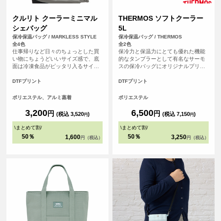
クルリト クーラーミニマル
THERMOS ソフトクーラー
シェバッグ
5L
保冷保温バッグ / MARKLESS STYLE
保冷保温バッグ / THERMOS
全4色
全2色
仕事帰りなど日々のちょっとした買
保冷力と保温力にとても優れた機能
い物にちょうどいいサイズ感で、底
的なタンブラーとして有名なサーモ
面は冷凍食品がピッタリ入るサイズ
スの保冷バッグにオリジナルプリン
設計になっているので見た目よりも
トが可能になりました！ ソフトクー
大容量です。内側のアルミ蒸着が取
ラー（RFD-0051）は、バッグ上部に
DTFプリント
DTFプリント
り外しが可能で、外側のバックが洗
は持ちやすいハンドルと、肩掛けが
える仕様になっております。
できる取り外し可能なストラップが
ポリエステル、アルミ蒸着
ポリエステル
付いる2Way仕様。複数の材質を組み
合わせたアイソテック2の断熱構造の
3,200
6,500
円
円
(税込 3,520
)
(税込 7,150
)
円
円
高い保冷力が冷たさと鮮度キープし
てくれます。部活・学校のお弁当や
\
まとめて割
/
\
まとめて割
/
アウトドアシーンなど様々な用途に
50％
50％
1,600
3,250
円（税込）
円（税込）
ぴったりの保冷バッグです。記念品
やオリジナルグッズとしてもとても
人気のアイテムです。