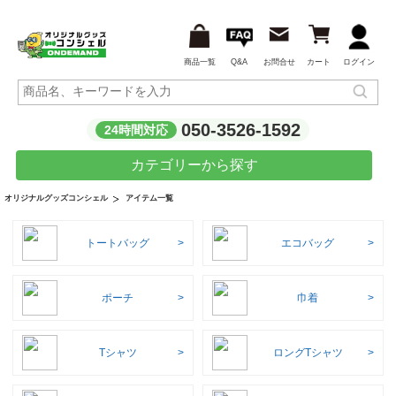
商品一覧
Q&A
お問合せ
カート
ログイン
050-3526-1592
24時間対応
カテゴリーから探す
アイテム一覧
オリジナルグッズコンシェル
トートバッグ
エコバッグ
ポーチ
巾着
Tシャツ
ロングTシャツ