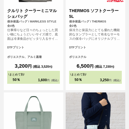
クルリト クーラーミニマル
THERMOS ソフトクーラー
シェバッグ
5L
保冷保温バッグ / MARKLESS STYLE
保冷保温バッグ / THERMOS
全4色
全2色
仕事帰りなど日々のちょっとした買
保冷力と保温力にとても優れた機能
い物にちょうどいいサイズ感で、底
的なタンブラーとして有名なサーモ
面は冷凍食品がピッタリ入るサイズ
スの保冷バッグにオリジナルプリン
設計になっているので見た目よりも
トが可能になりました！ ソフトクー
大容量です。内側のアルミ蒸着が取
ラー（RFD-0051）は、バッグ上部に
DTFプリント
DTFプリント
り外しが可能で、外側のバックが洗
は持ちやすいハンドルと、肩掛けが
える仕様になっております。
できる取り外し可能なストラップが
ポリエステル、アルミ蒸着
ポリエステル
付いる2Way仕様。複数の材質を組み
合わせたアイソテック2の断熱構造の
3,200
6,500
円
円
(税込 3,520
)
(税込 7,150
)
円
円
高い保冷力が冷たさと鮮度キープし
てくれます。部活・学校のお弁当や
\
まとめて割
/
\
まとめて割
/
アウトドアシーンなど様々な用途に
50％
50％
1,600
3,250
円（税込）
円（税込）
ぴったりの保冷バッグです。記念品
やオリジナルグッズとしてもとても
人気のアイテムです。