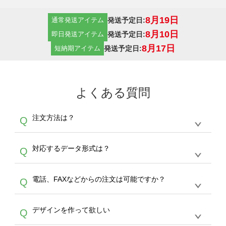
8月19日
発送予定日:
通常発送アイテム
8月10日
発送予定日:
即日発送アイテム
8月17日
発送予定日:
短納期アイテム
よくある質問
注文方法は？
Q
オンデマンドサービスでは、サイトからの受注
A
対応するデータ形式は？
Q
生産にて承っております。デザインツールから
デザインの作成から決済まで完了できます。
デザインツールで対応している画像アップロー
30枚以上やシルク印刷など、大口注文の場合
A
電話、FAXなどからの注文は可能ですか？
Q
ドできるデータ形式は、JPG / PNG / AI / PSD /
は、サポートが担当する
エコバッグコンシェル
PDF 形式になります。データの最大サイズ
や
タンブラーコンシェル
をご利用ください。製
オンデマンドサービスでは、サイトからのご注
は、20MBです。デジカメやスマホで撮影した
作する数量が多ければ多いほど、オンデマンド
A
デザインを作って欲しい
Q
文のみ受け付けております。30個以上のご製
写真などもアップロード可能です。使用できな
サービスよりも低価格で製作することが可能で
作をお考えの方は、サポートが担当する
エコバ
い画像はエラーになります。（※ Illustratorか