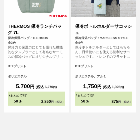
THERMOS 保冷ランチバッ
保冷ボトルホルダーサコッシ
グ 7L
ュ
保冷保温バッグ / THERMOS
保冷保温バッグ / MARKLESS STYLE
全3色
全4色
保冷力と保温力にとても優れた機能
保冷ボトルホルダーとしてはもちろ
的なタンブラーとして有名なサーモ
ん、日常使いにも使える便利なサコ
スの保冷バッグにオリジナルプリン
ッシュです。トレンドのフラット型
トが可能になりました！ 保冷ランチ
でレジャーやイベントシーンはもち
バッグ7L（RFF-007）は、500mlの
ろん、日常にもマッチするスタイリ
DTFプリント
DTFプリント
ペットボトルが縦に入るサイズかん
ッシュなデザインです。スマホなど
で、マチが広めで幅の広いお弁当箱
を入れるのにも便利なサイズ感で、
ポリエステル
ポリエステル、アルミ
も入れやすく、内側には保冷剤がセ
口元はホック付きで安心して使って
ットできるメッシュポケットが付い
いただけます。またショルダーは取
5,700
1,750
円
円
(税込 6,270
)
(税込 1,925
)
円
円
ています。大容量サイズで沢山持ち
り外し・長さ調整が可能なので、保
運びできます。
冷ポーチとして使用することもでき
\
まとめて割
/
\
まとめて割
/
ます。
50％
50％
2,850
875
円（税込）
円（税込）