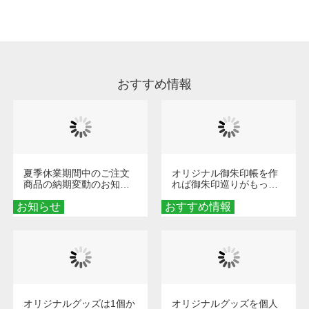
処理剤が残った状態でお届けとなる場合がござ
います。※2 濃色は淡色に比べ処理剤が目立ち
やすく、1回の水洗いでは落ちない場合があり
ます、徐々に軽減されますのでどうかご安心く
ださい。
おすすめ情報
夏季休業期間中のご注文
オリジナル御朱印帳を作
商品の納期変動のお知ら
れば御朱印巡りがもっと
せ
楽しくなる！1冊からオー
お知らせ
おすすめ情報
ダーメイドする魅力と選
び方
オリジナルグッズは1個か
オリジナルグッズを個人