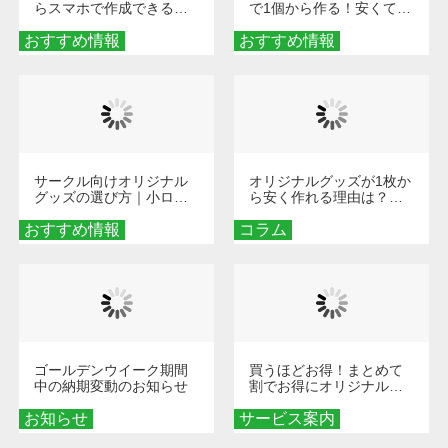
らスマホで作成できる！
で1個から作る！安くて簡
旅行や遠征がもっと楽し
単なオンデマンド制作の
おすすめ情報
くなる巾着＆ポーチ活用
おすすめ情報
秘訣
術
サークル向けオリジナル
オリジナルグッズが1枚か
グッズの選び方｜小ロッ
ら安く作れる理由は？オ
ト・低予算で団結力を高
ンデマンド印刷の仕組み
おすすめ情報
める秘訣
コラム
とメリットを解説
ゴールデンウイーク期間
買うほどお得！まとめて
中の納期変動のお知らせ
割でお得にオリジナルグ
ッズを手に入れよう！
お知らせ
サービス案内