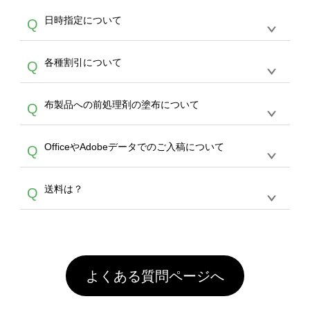
す。
うまくデザインができない。印刷するデザイン
ッグコンシェル
や
タンブラーコンシェル
サービ
らの直接入稿には対応していません。AIで保存
A
日時指定について
Q
を作って欲しい。などの場合は、製作数量が
スをご利用頂ければ、電話やFAX、メールなど
し、デザインツールからアップロードして下さ
30個以上であれば、サポート担当が、デザイ
でご注文が可能です。
い）
恐れ入りますが、日時指定は承っておりませ
ン作成のお手伝いをすることが可能です。
エコ
A
各種割引について
Q
ん。発送後18時以降に配送業者・伝票番号を
バッグコンシェル
や
タンブラーコンシェル
サー
メールでお知らせいたしますので、直接配送業
ビスをご利用ください。(※ 30個以下の場合
【まとめて割】5枚以上でご注文枚数に応じて
者にご連絡いただき調整をお願い致します。
は、デザインツールをご利用ください)
A
布製品への前処理剤の塗布について
Q
カート内で自動的に割引(最大50%)が適用され
ます。 【付与ポイント】購入金額の1％が1ポ
【濃色インクジェット印刷による仕上がりの注
イントとして付与され、次回ご注文時に1ポイ
A
OfficeやAdobeデータでのご入稿について
Q
意点（前処理剤）】カラー生地（Tシャツのホ
ント＝1円としてお使いいただけます。ポイン
ワイト、トートバッグのナチュラル、ホワイト
トは発送完了の翌日に付与され、次回ご注文時
各種形式のデータを直接ご入稿することは出来
以外）のプリントは、濃色インクジェット印刷
からご利用頂けます。ポイントの有効期限は一
A
送料は？
Q
ません。いずれのデータも該当デザインのみ画
といって、プリントを定着させるための処理剤
年間です。【会員ランク】過去10カ月のご注
像(JPEG,PNG,GIF,PDF)に変換、またはAdobe
を塗布しており、短納期・低価格で商品をお届
文回数により会員ランク割引(最大5%)が適用
全国一律290円(税抜)です。また4,000円(税抜)
データ(AI,PSD)で保存して頂き、デザインツー
けするため、処理剤は塗布されたままの状態で
されます。※ログインしてからご注文頂いたも
A
以上のご注文で送料無料とさせて頂いておりま
ル上にアップロードをお願い致します。
出荷を行っております。処理剤自体は人体に無
のに限ります。(同じメールアドレスでご注文
す。「まとめて割」「ポイント」「ランク割
害な性質で、水洗いで落とすことが可能です。
頂いても、ログインがされていなければ、ラン
引」などによるお値引きで4,000円未満になる
お手数ですが、お客様ご自身にて着用前に落と
クにカウントがされません。
よくある質問ページへ
場合は送料がかかりますので、ご注意くださ
していただけますようお願いいたします。※1
い。
通常注文・直送機能でのご注文に関わらず、前