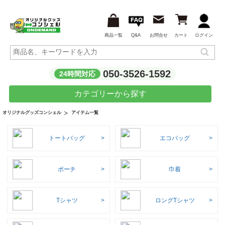
商品一覧
Q&A
お問合せ
カート
ログイン
050-3526-1592
24時間対応
カテゴリーから探す
アイテム一覧
オリジナルグッズコンシェル
トートバッグ
エコバッグ
ポーチ
巾着
Tシャツ
ロングTシャツ