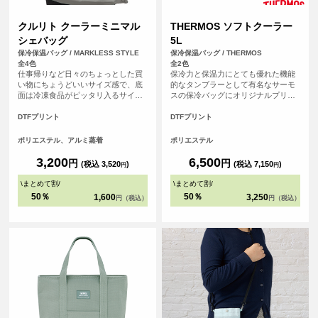
クルリト クーラーミニマル
THERMOS ソフトクーラー
シェバッグ
5L
保冷保温バッグ / MARKLESS STYLE
保冷保温バッグ / THERMOS
全4色
全2色
仕事帰りなど日々のちょっとした買
保冷力と保温力にとても優れた機能
い物にちょうどいいサイズ感で、底
的なタンブラーとして有名なサーモ
面は冷凍食品がピッタリ入るサイズ
スの保冷バッグにオリジナルプリン
設計になっているので見た目よりも
トが可能になりました！ ソフトクー
大容量です。内側のアルミ蒸着が取
ラー（RFD-0051）は、バッグ上部に
DTFプリント
DTFプリント
り外しが可能で、外側のバックが洗
は持ちやすいハンドルと、肩掛けが
える仕様になっております。
できる取り外し可能なストラップが
ポリエステル、アルミ蒸着
ポリエステル
付いる2Way仕様。複数の材質を組み
合わせたアイソテック2の断熱構造の
3,200
6,500
円
円
(税込 3,520
)
(税込 7,150
)
円
円
高い保冷力が冷たさと鮮度キープし
てくれます。部活・学校のお弁当や
\
まとめて割
/
\
まとめて割
/
アウトドアシーンなど様々な用途に
50％
50％
1,600
3,250
円（税込）
円（税込）
ぴったりの保冷バッグです。記念品
やオリジナルグッズとしてもとても
人気のアイテムです。