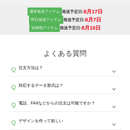
8月17日
発送予定日:
通常発送アイテム
8月7日
発送予定日:
即日発送アイテム
8月10日
発送予定日:
短納期アイテム
よくある質問
注文方法は？
Q
オンデマンドサービスでは、サイトからの受注
A
対応するデータ形式は？
Q
生産にて承っております。デザインツールから
デザインの作成から決済まで完了できます。
デザインツールで対応している画像アップロー
30枚以上やシルク印刷など、大口注文の場合
A
電話、FAXなどからの注文は可能ですか？
Q
ドできるデータ形式は、JPG / PNG / AI / PSD /
は、サポートが担当する
エコバッグコンシェル
PDF 形式になります。データの最大サイズ
や
タンブラーコンシェル
をご利用ください。製
オンデマンドサービスでは、サイトからのご注
は、20MBです。デジカメやスマホで撮影した
作する数量が多ければ多いほど、オンデマンド
A
デザインを作って欲しい
Q
文のみ受け付けております。30個以上のご製
写真などもアップロード可能です。使用できな
サービスよりも低価格で製作することが可能で
作をお考えの方は、サポートが担当する
エコバ
い画像はエラーになります。（※ Illustratorか