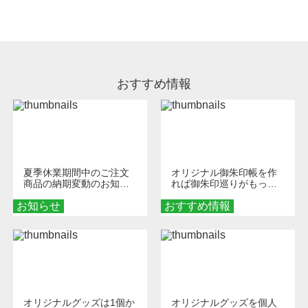
処理剤が残った状態でお届けとなる場合がござ
います。※2 濃色は淡色に比べ処理剤が目立ち
やすく、1回の水洗いでは落ちない場合があり
ます、徐々に軽減されますのでどうかご安心く
ださい。
おすすめ情報
夏季休業期間中のご注文
オリジナル御朱印帳を作
商品の納期変動のお知ら
れば御朱印巡りがもっと
せ
楽しくなる！1冊からオー
お知らせ
おすすめ情報
ダーメイドする魅力と選
び方
オリジナルグッズは1個か
オリジナルグッズを個人