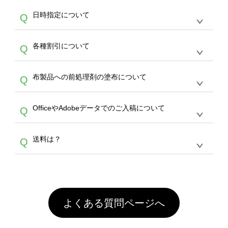
す。
うまくデザインができない。印刷するデザイン
ッグコンシェル
や
タンブラーコンシェル
サービ
らの直接入稿には対応していません。AIで保存
A
日時指定について
Q
を作って欲しい。などの場合は、製作数量が
スをご利用頂ければ、電話やFAX、メールなど
し、デザインツールからアップロードして下さ
30個以上であれば、サポート担当が、デザイ
でご注文が可能です。
い）
恐れ入りますが、日時指定は承っておりませ
ン作成のお手伝いをすることが可能です。
エコ
A
各種割引について
Q
ん。発送後18時以降に配送業者・伝票番号を
バッグコンシェル
や
タンブラーコンシェル
サー
メールでお知らせいたしますので、直接配送業
ビスをご利用ください。(※ 30個以下の場合
【まとめて割】5枚以上でご注文枚数に応じて
者にご連絡いただき調整をお願い致します。
は、デザインツールをご利用ください)
A
布製品への前処理剤の塗布について
Q
カート内で自動的に割引(最大50%)が適用され
ます。 【付与ポイント】購入金額の1％が1ポ
【濃色インクジェット印刷による仕上がりの注
イントとして付与され、次回ご注文時に1ポイ
A
OfficeやAdobeデータでのご入稿について
Q
意点（前処理剤）】カラー生地（Tシャツのホ
ント＝1円としてお使いいただけます。ポイン
ワイト、トートバッグのナチュラル、ホワイト
トは発送完了の翌日に付与され、次回ご注文時
各種形式のデータを直接ご入稿することは出来
以外）のプリントは、濃色インクジェット印刷
からご利用頂けます。ポイントの有効期限は一
A
送料は？
Q
ません。いずれのデータも該当デザインのみ画
といって、プリントを定着させるための処理剤
年間です。【会員ランク】過去10カ月のご注
像(JPEG,PNG,GIF,PDF)に変換、またはAdobe
を塗布しており、短納期・低価格で商品をお届
文回数により会員ランク割引(最大5%)が適用
全国一律290円(税抜)です。また4,000円(税抜)
データ(AI,PSD)で保存して頂き、デザインツー
けするため、処理剤は塗布されたままの状態で
されます。※ログインしてからご注文頂いたも
A
以上のご注文で送料無料とさせて頂いておりま
ル上にアップロードをお願い致します。
出荷を行っております。処理剤自体は人体に無
のに限ります。(同じメールアドレスでご注文
す。「まとめて割」「ポイント」「ランク割
害な性質で、水洗いで落とすことが可能です。
頂いても、ログインがされていなければ、ラン
引」などによるお値引きで4,000円未満になる
お手数ですが、お客様ご自身にて着用前に落と
クにカウントがされません。
よくある質問ページへ
場合は送料がかかりますので、ご注意くださ
していただけますようお願いいたします。※1
い。
通常注文・直送機能でのご注文に関わらず、前