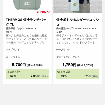
THERMOS 保冷ランチバッ
保冷ボトルホルダーサコッシ
グ 7L
ュ
保冷保温バッグ / THERMOS
保冷保温バッグ / MARKLESS STYLE
全3色
全4色
保冷力と保温力にとても優れた機能
保冷ボトルホルダーとしてはもちろ
的なタンブラーとして有名なサーモ
ん、日常使いにも使える便利なサコ
スの保冷バッグにオリジナルプリン
ッシュです。トレンドのフラット型
トが可能になりました！ 保冷ランチ
でレジャーやイベントシーンはもち
バッグ7L（RFF-007）は、500mlの
ろん、日常にもマッチするスタイリ
DTFプリント
DTFプリント
ペットボトルが縦に入るサイズかん
ッシュなデザインです。スマホなど
で、マチが広めで幅の広いお弁当箱
を入れるのにも便利なサイズ感で、
ポリエステル
ポリエステル、アルミ
も入れやすく、内側には保冷剤がセ
口元はホック付きで安心して使って
ットできるメッシュポケットが付い
いただけます。またショルダーは取
5,700
1,750
円
円
(税込 6,270
)
(税込 1,925
)
円
円
ています。大容量サイズで沢山持ち
り外し・長さ調整が可能なので、保
運びできます。
冷ポーチとして使用することもでき
\
まとめて割
/
\
まとめて割
/
ます。
50％
50％
2,850
875
円（税込）
円（税込）