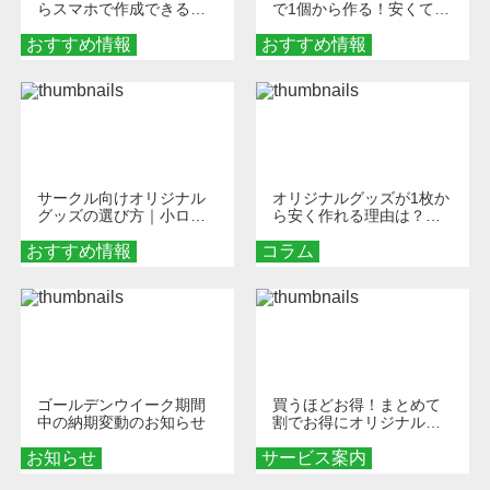
らスマホで作成できる！
で1個から作る！安くて簡
旅行や遠征がもっと楽し
単なオンデマンド制作の
おすすめ情報
くなる巾着＆ポーチ活用
おすすめ情報
秘訣
術
サークル向けオリジナル
オリジナルグッズが1枚か
グッズの選び方｜小ロッ
ら安く作れる理由は？オ
ト・低予算で団結力を高
ンデマンド印刷の仕組み
おすすめ情報
める秘訣
コラム
とメリットを解説
ゴールデンウイーク期間
買うほどお得！まとめて
中の納期変動のお知らせ
割でお得にオリジナルグ
ッズを手に入れよう！
お知らせ
サービス案内