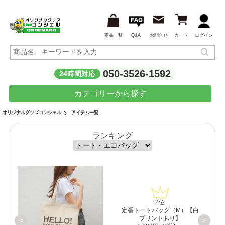
商品一覧
Q&A
お問合せ
カート
ログイン
050-3526-1592
24時間対応
カテゴリーから探す
アイテム一覧
オリジナルグッズコンシェル
ランキング
2位
）
定番トートバッグ（M）【白
プリントあり】
<
>