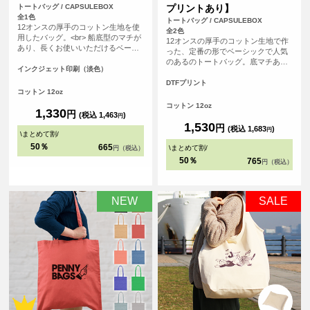
トートバッグ / CAPSULEBOX
プリントあり】
全1色
トートバッグ / CAPSULEBOX
12オンスの厚手のコットン生地を使
全2色
用したバッグ。<br> 船底型のマチが
12オンスの厚手のコットン生地で作
あり、長くお使いいただけるベーシ
った、定番の形でベーシックで人気
ックなデザインになっています。
のあるのトートバッグ。底マチあり
<br> 印刷は白色を印刷しない、フル
インクジェット印刷（淡色）
の船底タイプで、長く使って頂ける
カラーインクジェット印刷。広い範
バッグです。使用用途も多様なの
DTFプリント
囲を印刷いただけるので、ノベルテ
コットン 12oz
で、普段使いからノベルティ用とし
ィにも販売用にも最適です。
ても、販売用としても、オリジナル
コットン 12oz
1,330
円
プリントしてご利用頂けます。
(税込 1,463
)
円
1,530
円
(税込 1,683
)
円
\
まとめて割
/
50％
665
\
まとめて割
/
円（税込）
50％
765
円（税込）
NEW
SALE