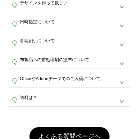
作する数量が多ければ多いほど、オンデマンド
A
デザインを作って欲しい
Q
文のみ受け付けております。30個以上のご製
写真などもアップロード可能です。使用できな
サービスよりも低価格で製作することが可能で
作をお考えの方は、サポートが担当する
エコバ
い画像はエラーになります。（※ Illustratorか
す。
うまくデザインができない。印刷するデザイン
ッグコンシェル
や
タンブラーコンシェル
サービ
らの直接入稿には対応していません。AIで保存
A
日時指定について
Q
を作って欲しい。などの場合は、製作数量が
スをご利用頂ければ、電話やFAX、メールなど
し、デザインツールからアップロードして下さ
30個以上であれば、サポート担当が、デザイ
でご注文が可能です。
い）
恐れ入りますが、日時指定は承っておりませ
ン作成のお手伝いをすることが可能です。
エコ
A
各種割引について
Q
ん。発送後18時以降に配送業者・伝票番号を
バッグコンシェル
や
タンブラーコンシェル
サー
メールでお知らせいたしますので、直接配送業
ビスをご利用ください。(※ 30個以下の場合
【まとめて割】5枚以上でご注文枚数に応じて
者にご連絡いただき調整をお願い致します。
は、デザインツールをご利用ください)
A
布製品への前処理剤の塗布について
Q
カート内で自動的に割引(最大50%)が適用され
ます。 【付与ポイント】購入金額の1％が1ポ
【濃色インクジェット印刷による仕上がりの注
イントとして付与され、次回ご注文時に1ポイ
A
OfficeやAdobeデータでのご入稿について
Q
意点（前処理剤）】カラー生地（Tシャツのホ
ント＝1円としてお使いいただけます。ポイン
ワイト、トートバッグのナチュラル、ホワイト
トは発送完了の翌日に付与され、次回ご注文時
各種形式のデータを直接ご入稿することは出来
以外）のプリントは、濃色インクジェット印刷
からご利用頂けます。ポイントの有効期限は一
A
送料は？
Q
ません。いずれのデータも該当デザインのみ画
といって、プリントを定着させるための処理剤
年間です。【会員ランク】過去10カ月のご注
像(JPEG,PNG,GIF,PDF)に変換、またはAdobe
を塗布しており、短納期・低価格で商品をお届
文回数により会員ランク割引(最大5%)が適用
全国一律290円(税抜)です。また4,000円(税抜)
データ(AI,PSD)で保存して頂き、デザインツー
けするため、処理剤は塗布されたままの状態で
されます。※ログインしてからご注文頂いたも
A
以上のご注文で送料無料とさせて頂いておりま
ル上にアップロードをお願い致します。
出荷を行っております。処理剤自体は人体に無
のに限ります。(同じメールアドレスでご注文
す。「まとめて割」「ポイント」「ランク割
害な性質で、水洗いで落とすことが可能です。
頂いても、ログインがされていなければ、ラン
引」などによるお値引きで4,000円未満になる
お手数ですが、お客様ご自身にて着用前に落と
クにカウントがされません。
よくある質問ページへ
場合は送料がかかりますので、ご注意くださ