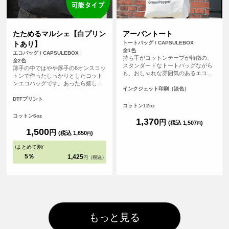
たためるマルシェ【白プリン
アーバントート
トあり】
トートバッグ / CAPSULEBOX
全1色
エコバッグ / CAPSULEBOX
持ち手がコットンテープが特徴の、
全2色
スタンダードなトートバッグながら
薄手の中ではやや厚手の6オンスコッ
も、おしゃれな雰囲気のあるエコバ
トンで作ったしっかりとしたコット
ッグです。持ち手が長いので肩から
ンエコバッグです。あったら嬉しい
余裕をもってかけることが可能で
インクジェット印刷（淡色）
内ポケット付き。おりたたんで内ポ
す。厚手のコットンを使っているの
ケットに入れればコンパクトにする
DTFプリント
で、普段のメインバッグとしても使
コットン12oz
ことができます。パイピングもあ
えます。
り、とてもしっかりとしたエコバッ
コットン6oz
1,370
円
グです。オリジナルプリントして1枚
(税込 1,507
)
円
からフルカラープリントでオリジナ
1,500
円
(税込 1,650
)
円
ルエコバッグを作ることができま
す！（※弊社オリジナルバッグのた
\
まとめて割
/
め、常備在庫しています）
5％
1,425
円（税込）
もっと見る