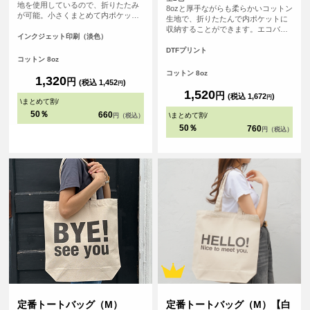
地を使用しているので、折りたたみ
8ozと厚手ながらも柔らかいコットン
が可能。小さくまとめて内ポケット
生地で、折りたたんで内ポケットに
に収納することができます。<br> 持
収納することができます。エコバッ
ち手が長く、肩にゆったりとかけて
インクジェット印刷（淡色）
グとしても、サブバッグとしても持
手を塞がずご使用いただけます。 大
ち歩きにも便利なトートバッグ、持
DTFプリント
容量で持ち歩きのしやすいバック
コットン 8oz
ち手が長いので老若男女問わず肩か
は、日常生活の様々な場面で活躍し
らゆったりかけて手を塞がずご使用
コットン 8oz
ます。
1,320
円
いただけます。
(税込 1,452
)
円
1,520
円
(税込 1,672
)
円
\
まとめて割
/
50％
660
\
まとめて割
/
円（税込）
50％
760
円（税込）
定番トートバッグ（M）
定番トートバッグ（M）【白