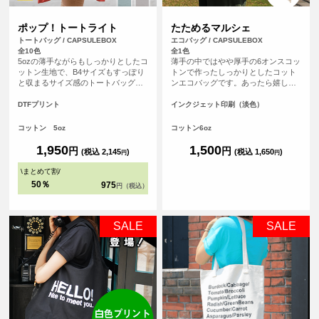
ポップ！トートライト
たためるマルシェ
トートバッグ / CAPSULEBOX
エコバッグ / CAPSULEBOX
全10色
全1色
5ozの薄手ながらもしっかりとしたコ
薄手の中ではやや厚手の6オンスコッ
ットン生地で、B4サイズもすっぽり
トンで作ったしっかりとしたコット
と収まるサイズ感のトートバッグで
ンエコバッグです。あったら嬉しい
す。マチが無いすっきりとしたフラ
内ポケット付き。おりたたんで内ポ
ットタイプのトートバッグなので書
ケットに入れればコンパクトにする
DTFプリント
インクジェット印刷（淡色）
類の持ち運びや、サブバッグとして
ことができます。パイピングもあ
も持ち歩きにも便利なトートバッ
り、とてもしっかりとしたエコバッ
コットン 5oz
コットン6oz
グ。持ち手が長い設計なので肩から
グです。オリジナルプリントして1枚
ゆったりかけて手を塞がず、老若男
からフルカラープリントでオリジナ
1,950
1,500
円
円
(税込 2,145
)
(税込 1,650
)
円
円
女問わずご使用いただけます。
ルエコバッグを作ることができま
す！（※弊社オリジナルバッグのた
\
まとめて割
/
め、常備在庫しています）
50％
975
円（税込）
SALE
SALE