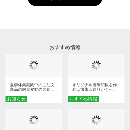
していただけますようお願いいたします。※1
い。
通常注文・直送機能でのご注文に関わらず、前
処理剤が残った状態でお届けとなる場合がござ
います。※2 濃色は淡色に比べ処理剤が目立ち
やすく、1回の水洗いでは落ちない場合があり
ます、徐々に軽減されますのでどうかご安心く
ださい。
おすすめ情報
夏季休業期間中のご注文
オリジナル御朱印帳を作
商品の納期変動のお知ら
れば御朱印巡りがもっと
せ
楽しくなる！1冊からオー
お知らせ
おすすめ情報
ダーメイドする魅力と選
び方