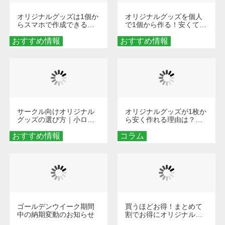
オリジナルグッズは1個か
オリジナルグッズを個人
らスマホで作成できる！
で1個から作る！安くて簡
旅行や遠征がもっと楽し
単なオンデマンド制作の
おすすめ情報
くなる巾着＆ポーチ活用
おすすめ情報
秘訣
術
サークル向けオリジナル
オリジナルグッズが1枚か
グッズの選び方｜小ロッ
ら安く作れる理由は？オ
ト・低予算で団結力を高
ンデマンド印刷の仕組み
おすすめ情報
める秘訣
コラム
とメリットを解説
ゴールデンウイーク期間
買うほどお得！まとめて
中の納期変動のお知らせ
割でお得にオリジナルグ
ッズを手に入れよう！