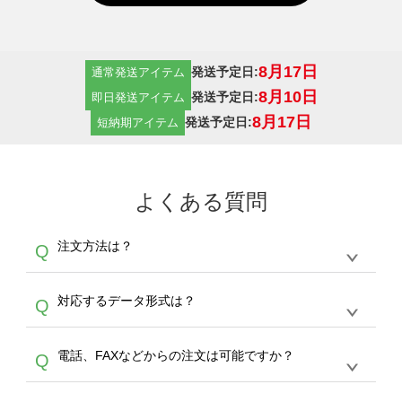
8月17日
発送予定日:
通常発送アイテム
8月10日
発送予定日:
即日発送アイテム
8月17日
発送予定日:
短納期アイテム
よくある質問
注文方法は？
Q
オンデマンドサービスでは、サイトからの受注
A
対応するデータ形式は？
Q
生産にて承っております。デザインツールから
デザインの作成から決済まで完了できます。
デザインツールで対応している画像アップロー
30枚以上やシルク印刷など、大口注文の場合
A
電話、FAXなどからの注文は可能ですか？
Q
ドできるデータ形式は、JPG / PNG / AI / PSD /
は、サポートが担当する
エコバッグコンシェル
PDF 形式になります。データの最大サイズ
や
タンブラーコンシェル
をご利用ください。製
オンデマンドサービスでは、サイトからのご注
は、20MBです。デジカメやスマホで撮影した