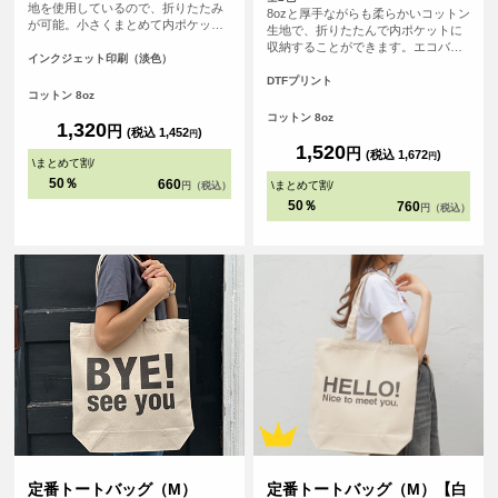
地を使用しているので、折りたたみ
8ozと厚手ながらも柔らかいコットン
が可能。小さくまとめて内ポケット
生地で、折りたたんで内ポケットに
に収納することができます。<br> 持
収納することができます。エコバッ
ち手が長く、肩にゆったりとかけて
インクジェット印刷（淡色）
グとしても、サブバッグとしても持
手を塞がずご使用いただけます。 大
ち歩きにも便利なトートバッグ、持
DTFプリント
容量で持ち歩きのしやすいバック
コットン 8oz
ち手が長いので老若男女問わず肩か
は、日常生活の様々な場面で活躍し
らゆったりかけて手を塞がずご使用
コットン 8oz
ます。
1,320
円
いただけます。
(税込 1,452
)
円
1,520
円
(税込 1,672
)
円
\
まとめて割
/
50％
660
\
まとめて割
/
円（税込）
50％
760
円（税込）
定番トートバッグ（M）
定番トートバッグ（M）【白