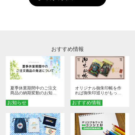
していただけますようお願いいたします。※1
い。
通常注文・直送機能でのご注文に関わらず、前
処理剤が残った状態でお届けとなる場合がござ
います。※2 濃色は淡色に比べ処理剤が目立ち
やすく、1回の水洗いでは落ちない場合があり
ます、徐々に軽減されますのでどうかご安心く
ださい。
おすすめ情報
夏季休業期間中のご注文
オリジナル御朱印帳を作
商品の納期変動のお知ら
れば御朱印巡りがもっと
せ
楽しくなる！1冊からオー
お知らせ
おすすめ情報
ダーメイドする魅力と選
び方