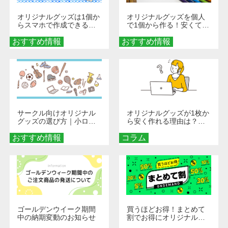
オリジナルグッズは1個か
オリジナルグッズを個人
らスマホで作成できる！
で1個から作る！安くて簡
旅行や遠征がもっと楽し
単なオンデマンド制作の
おすすめ情報
くなる巾着＆ポーチ活用
おすすめ情報
秘訣
術
サークル向けオリジナル
オリジナルグッズが1枚か
グッズの選び方｜小ロッ
ら安く作れる理由は？オ
ト・低予算で団結力を高
ンデマンド印刷の仕組み
おすすめ情報
める秘訣
コラム
とメリットを解説
ゴールデンウイーク期間
買うほどお得！まとめて
中の納期変動のお知らせ
割でお得にオリジナルグ
ッズを手に入れよう！