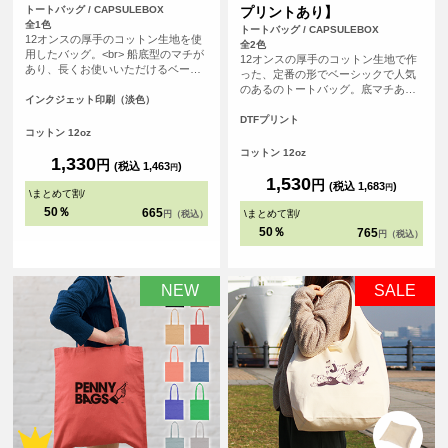
トートバッグ / CAPSULEBOX
プリントあり】
全1色
トートバッグ / CAPSULEBOX
12オンスの厚手のコットン生地を使
全2色
用したバッグ。<br> 船底型のマチが
12オンスの厚手のコットン生地で作
あり、長くお使いいただけるベーシ
った、定番の形でベーシックで人気
ックなデザインになっています。
のあるのトートバッグ。底マチあり
<br> 印刷は白色を印刷しない、フル
インクジェット印刷（淡色）
の船底タイプで、長く使って頂ける
カラーインクジェット印刷。広い範
バッグです。使用用途も多様なの
DTFプリント
囲を印刷いただけるので、ノベルテ
コットン 12oz
で、普段使いからノベルティ用とし
ィにも販売用にも最適です。
ても、販売用としても、オリジナル
コットン 12oz
1,330
円
プリントしてご利用頂けます。
(税込 1,463
)
円
1,530
円
(税込 1,683
)
円
\
まとめて割
/
50％
665
\
まとめて割
/
円（税込）
50％
765
円（税込）
NEW
SALE