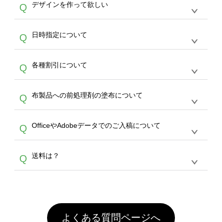
作する数量が多ければ多いほど、オンデマンド
A
デザインを作って欲しい
Q
文のみ受け付けております。30個以上のご製
写真などもアップロード可能です。使用できな
サービスよりも低価格で製作することが可能で
作をお考えの方は、サポートが担当する
エコバ
い画像はエラーになります。（※ Illustratorか
す。
うまくデザインができない。印刷するデザイン
ッグコンシェル
や
タンブラーコンシェル
サービ
らの直接入稿には対応していません。AIで保存
A
日時指定について
Q
を作って欲しい。などの場合は、製作数量が
スをご利用頂ければ、電話やFAX、メールなど
し、デザインツールからアップロードして下さ
30個以上であれば、サポート担当が、デザイ
でご注文が可能です。
い）
恐れ入りますが、日時指定は承っておりませ
ン作成のお手伝いをすることが可能です。
エコ
A
各種割引について
Q
ん。発送後18時以降に配送業者・伝票番号を
バッグコンシェル
や
タンブラーコンシェル
サー
メールでお知らせいたしますので、直接配送業
ビスをご利用ください。(※ 30個以下の場合
【まとめて割】5枚以上でご注文枚数に応じて
者にご連絡いただき調整をお願い致します。
は、デザインツールをご利用ください)
A
布製品への前処理剤の塗布について
Q
カート内で自動的に割引(最大50%)が適用され
ます。 【付与ポイント】購入金額の1％が1ポ
【濃色インクジェット印刷による仕上がりの注
イントとして付与され、次回ご注文時に1ポイ
A
OfficeやAdobeデータでのご入稿について
Q
意点（前処理剤）】カラー生地（Tシャツのホ
ント＝1円としてお使いいただけます。ポイン
ワイト、トートバッグのナチュラル、ホワイト
トは発送完了の翌日に付与され、次回ご注文時
各種形式のデータを直接ご入稿することは出来
以外）のプリントは、濃色インクジェット印刷
からご利用頂けます。ポイントの有効期限は一
A
送料は？
Q
ません。いずれのデータも該当デザインのみ画
といって、プリントを定着させるための処理剤
年間です。【会員ランク】過去10カ月のご注
像(JPEG,PNG,GIF,PDF)に変換、またはAdobe
を塗布しており、短納期・低価格で商品をお届
文回数により会員ランク割引(最大5%)が適用
全国一律290円(税抜)です。また4,000円(税抜)
データ(AI,PSD)で保存して頂き、デザインツー
けするため、処理剤は塗布されたままの状態で
されます。※ログインしてからご注文頂いたも
A
以上のご注文で送料無料とさせて頂いておりま
ル上にアップロードをお願い致します。
出荷を行っております。処理剤自体は人体に無
のに限ります。(同じメールアドレスでご注文
す。「まとめて割」「ポイント」「ランク割
害な性質で、水洗いで落とすことが可能です。
頂いても、ログインがされていなければ、ラン
引」などによるお値引きで4,000円未満になる
お手数ですが、お客様ご自身にて着用前に落と
クにカウントがされません。
よくある質問ページへ
場合は送料がかかりますので、ご注意くださ