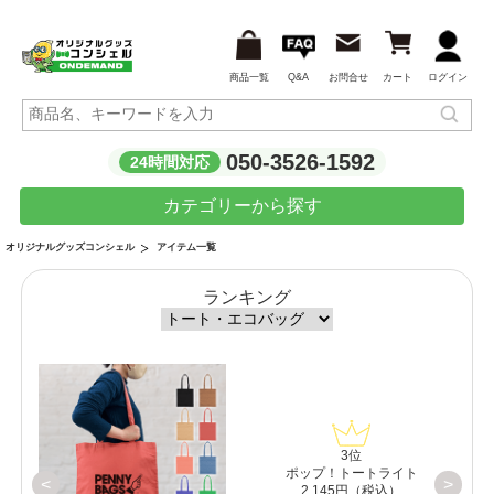
商品一覧
Q&A
お問合せ
カート
ログイン
050-3526-1592
24時間対応
カテゴリーから探す
アイテム一覧
オリジナルグッズコンシェル
ランキング
3位
【白
ポップ！トートライト
<
>
2,145円（税込）