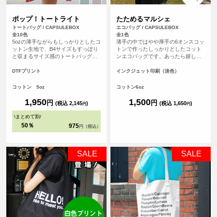
ポップ！トートライト
たためるマルシェ
トートバッグ / CAPSULEBOX
エコバッグ / CAPSULEBOX
全10色
全1色
5ozの薄手ながらもしっかりとしたコ
薄手の中ではやや厚手の6オンスコッ
ットン生地で、B4サイズもすっぽり
トンで作ったしっかりとしたコット
と収まるサイズ感のトートバッグで
ンエコバッグです。あったら嬉しい
す。マチが無いすっきりとしたフラ
内ポケット付き。おりたたんで内ポ
ットタイプのトートバッグなので書
ケットに入れればコンパクトにする
DTFプリント
インクジェット印刷（淡色）
類の持ち運びや、サブバッグとして
ことができます。パイピングもあ
も持ち歩きにも便利なトートバッ
り、とてもしっかりとしたエコバッ
コットン 5oz
コットン6oz
グ。持ち手が長い設計なので肩から
グです。オリジナルプリントして1枚
ゆったりかけて手を塞がず、老若男
からフルカラープリントでオリジナ
1,950
1,500
円
円
(税込 2,145
)
(税込 1,650
)
円
円
女問わずご使用いただけます。
ルエコバッグを作ることができま
す！（※弊社オリジナルバッグのた
\
まとめて割
/
め、常備在庫しています）
50％
975
円（税込）
SALE
SALE