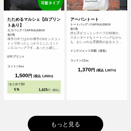
たためるマルシェ【白プリン
アーバントート
トあり】
トートバッグ / CAPSULEBOX
全1色
エコバッグ / CAPSULEBOX
持ち手がコットンテープが特徴の、
全2色
スタンダードなトートバッグながら
薄手の中ではやや厚手の6オンスコッ
も、おしゃれな雰囲気のあるエコバ
トンで作ったしっかりとしたコット
ッグです。持ち手が長いので肩から
ンエコバッグです。あったら嬉しい
余裕をもってかけることが可能で
インクジェット印刷（淡色）
内ポケット付き。おりたたんで内ポ
す。厚手のコットンを使っているの
ケットに入れればコンパクトにする
DTFプリント
で、普段のメインバッグとしても使
コットン12oz
ことができます。パイピングもあ
えます。
り、とてもしっかりとしたエコバッ
コットン6oz
1,370
円
グです。オリジナルプリントして1枚
(税込 1,507
)
円
からフルカラープリントでオリジナ
1,500
円
(税込 1,650
)
円
ルエコバッグを作ることができま
す！（※弊社オリジナルバッグのた
\
まとめて割
/
め、常備在庫しています）
5％
1,425
円（税込）
もっと見る