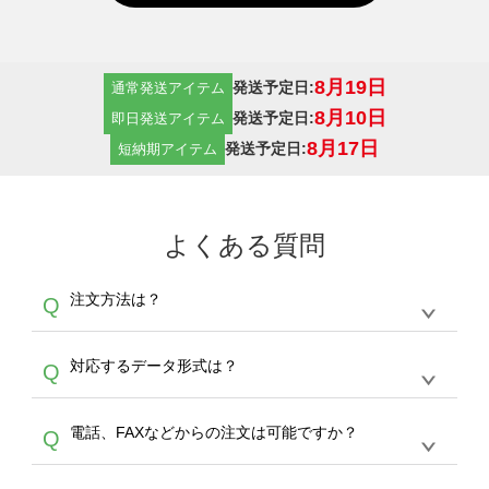
8月19日
発送予定日:
通常発送アイテム
8月10日
発送予定日:
即日発送アイテム
8月17日
発送予定日:
短納期アイテム
よくある質問
注文方法は？
Q
オンデマンドサービスでは、サイトからの受注
A
対応するデータ形式は？
Q
生産にて承っております。デザインツールから
デザインの作成から決済まで完了できます。
デザインツールで対応している画像アップロー
30枚以上やシルク印刷など、大口注文の場合
A
電話、FAXなどからの注文は可能ですか？
Q
ドできるデータ形式は、JPG / PNG / AI / PSD /
は、サポートが担当する
エコバッグコンシェル
PDF 形式になります。データの最大サイズ
や
タンブラーコンシェル
をご利用ください。製
オンデマンドサービスでは、サイトからのご注
は、20MBです。デジカメやスマホで撮影した