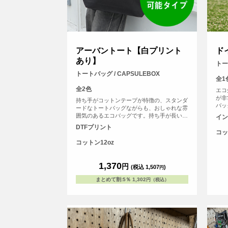
アーバントート【白プリント
ド
あり】
トー
トートバッグ / CAPSULEBOX
全1
全2色
エコ
が非
持ち手がコットンテープが特徴の、スタンダ
バッ
ードなトートバッグながらも、おしゃれな雰
でポ
囲気のあるエコバッグです。持ち手が長いの
イン
かた
で肩から余裕をもってかけることが可能で
DTFプリント
オリ
す。厚手のコットンを使っているので、普段
コッ
て長
のメインバッグとしても使えます。（※弊社
コットン12oz
た目
オリジナルバッグのため、常備在庫していま
弊社
す）
いま
1,370
円
(税込 1,507
)
円
まとめて割
:
5％
1,302
円（税込）