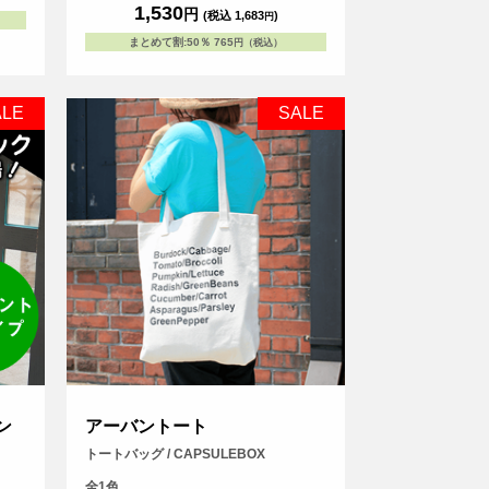
1,530
円
(税込 1,683
)
円
まとめて割
:
50％
765
円（税込）
ALE
SALE
ン
アーバントート
トートバッグ / CAPSULEBOX
全1色