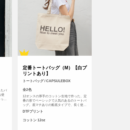
定番トートバッグ（M）【白プ
リントあり】
トートバッグ / CAPSULEBOX
全2色
したバ
お使
12オンスの厚手のコットン生地で作った、定
なって
番の形でベーシックで人気のあるのトートバ
、フ
ッグ。底マチありの船底タイプで、長く使っ
囲を印
て頂けるバッグです。使用用途も多様なの
DTFプリント
売用に
で、普段使いからノベルティ用としても、販
売用としても、オリジナルプリントしてご利
コットン 12oz
用頂けます。