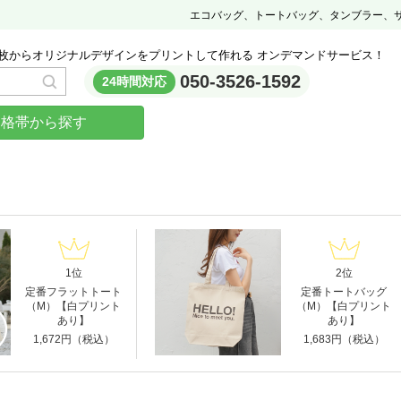
エコバッグ、トートバッグ、タンブラー、
枚からオリジナルデザインをプリントして作れる オンデマンドサービス！
050-3526-1592
24時間対応
価格帯から探す
1位
2位
定番フラットトート
定番トートバッグ
（M）【白プリント
（M）【白プリント
あり】
あり】
1,672円（税込）
1,683円（税込）