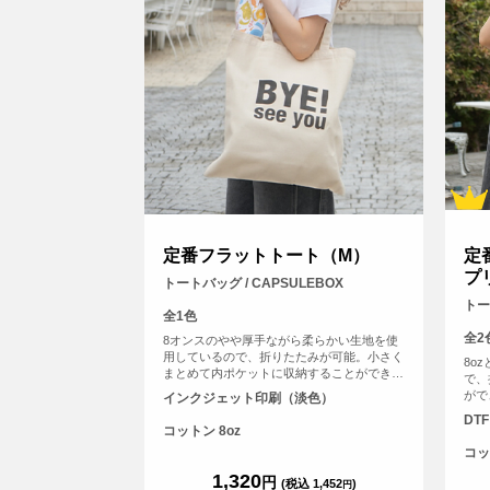
定番フラットトート（M）
定
プ
トートバッグ / CAPSULEBOX
トー
全1色
全2
8オンスのやや厚手ながら柔らかい生地を使
用しているので、折りたたみが可能。小さく
8o
まとめて内ポケットに収納することができま
で、
す。<br> 持ち手が長く、肩にゆったりとか
がで
インクジェット印刷（淡色）
けて手を塞がずご使用いただけます。 大容
グと
DT
量で持ち歩きのしやすいバックは、日常生活
グ、
コットン 8oz
の様々な場面で活躍します。
ゆっ
コッ
す。
1,320
円
(税込 1,452
)
円