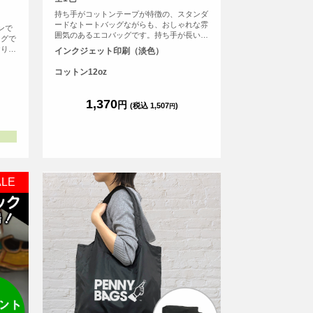
持ち手がコットンテープが特徴の、スタンダ
ードなトートバッグながらも、おしゃれな雰
ンで
囲気のあるエコバッグです。持ち手が長いの
ッグで
で肩から余裕をもってかけることが可能で
おりた
インクジェット印刷（淡色）
す。厚手のコットンを使っているので、普段
トにす
のメインバッグとしても使えます。
、とて
コットン12oz
リジナ
ント
できま
1,370
円
(税込 1,507
)
円
、常備
ALE