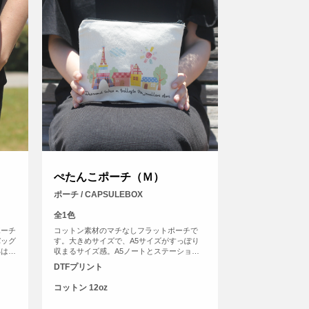
ぺたんこポーチ（Ｍ）
ポーチ / CAPSULEBOX
全1色
ポーチ
コットン素材のマチなしフラットポーチで
バッグ
す。大きめサイズで、A5サイズがすっぽり
部はジ
収まるサイズ感。A5ノートとステーショナ
ポーチ
リーを持ち歩いたり、旅行などで小物の小分
DTFプリント
デザイ
け用ポーチとしても活躍します。開口部はジ
ぷりの
ッパーになっております。四角い形のポーチ
コットン 12oz
は印刷ができる範囲も広く、お好きなデザイ
ンをレイアウトしてオリジナル度たっぷりの