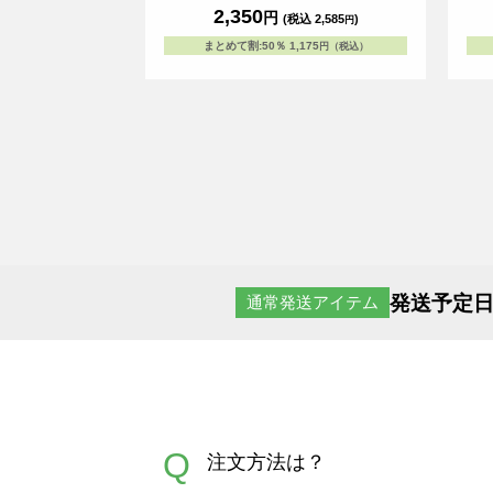
2,350
円
(税込 2,585
)
円
まとめて割
:
50％
1,175
円（税込）
発送予定日
通常発送アイテム
Q
注文方法は？