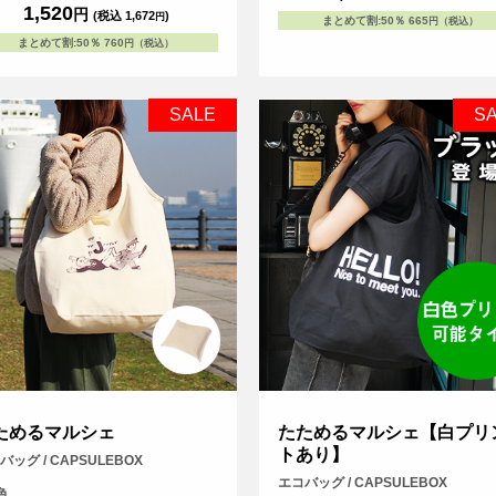
1,520
円
(税込 1,672
)
円
まとめて割
:
50％
665
円（税込）
まとめて割
:
50％
760
円（税込）
SALE
S
ためるマルシェ
たためるマルシェ【白プリ
トあり】
バッグ / CAPSULEBOX
エコバッグ / CAPSULEBOX
色