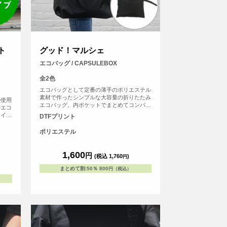
ト
グッド！マルシェ
エコバッグ / CAPSULEBOX
全2色
エコバッグとして定番の薄手のポリエステル
素材で作ったシンプルな大容量の折りたたみ
の使用
エコバッグ。内ポケットでまとめてコンパク
でエコ
トに収納が可能で、ポリエステル素材のため
ドイツ
DTFプリント
軽量で折りたたみやすくバッグの中でかさば
と同じ
らないため人気の高いエコバッグです。
テ」に
ポリエステル
が太く
い。見
す（※
1,600
円
(税込 1,760
)
円
庫して
まとめて割
:
50％
800
円（税込）