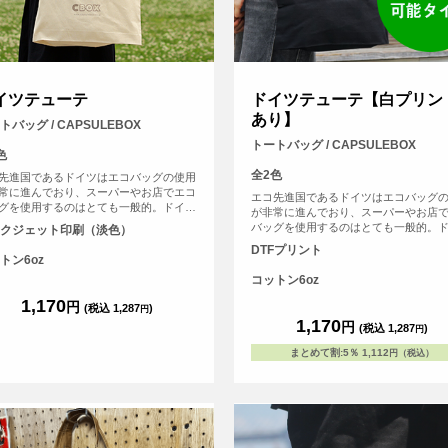
イツテューテ
ドイツテューテ【白プリン
あり】
トバッグ / CAPSULEBOX
トートバッグ / CAPSULEBOX
色
全2色
先進国であるドイツはエコバッグの使用
常に進んでおり、スーパーやお店でエコ
エコ先進国であるドイツはエコバッグ
グを使用するのはとても一般的。ドイツ
が非常に進んでおり、スーパーやお店
ピュラーなおしゃれなエコバッグと同じ
バッグを使用するのはとても一般的。
クジェット印刷（淡色）
ちのエコバッグ、「ドイツテューテ」に
でポピュラーなおしゃれなエコバッグ
DTFプリント
ジナルプリントをしよう。持ち手が太く
かたちのエコバッグ、「ドイツテュー
トン6oz
いので肩からかけても負担が少ない。見
オリジナルプリントをしよう。持ち手
コットン6oz
がとってもかわいいエコバッグです（※
て長いので肩からかけても負担が少な
オリジナルバッグのため、常備在庫して
1,170
た目がとってもかわいいエコバッグで
円
(税込 1,287
)
円
す）
弊社オリジナルバッグのため、常備在
1,170
円
(税込 1,287
)
円
います）
まとめて割
:
5％
1,112
円（税込）