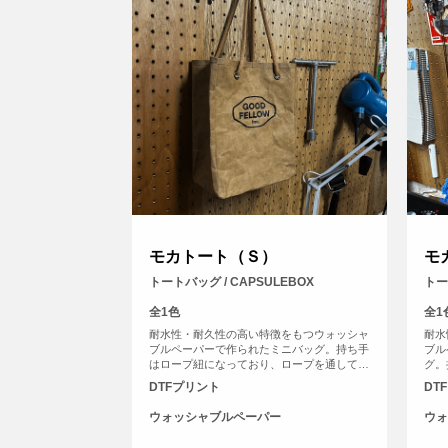
モカトート（Ｓ）
モ
トートバッグ / CAPSULEBOX
トー
全1色
全1
耐水性・耐久性の高い特徴をもつウォッシャ
耐水
ブルペーパーで作られたミニバッグ。持ち手
ブル
はロープ紐になっており、ロープを通してい
グ。
る穴はハトメ加工になっています。500mlペ
16
DTFプリント
DT
ットボトルもすっぽりと収まるサイズ感でマ
ぽり
チが10cmと広めになっているため、ちょっ
っか
ウォッシャブルペーパー
ウォ
とした買い物やお出かけにぴったりのトート
もた
バッグです