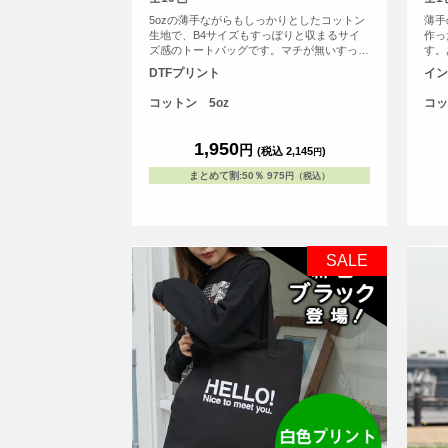
5ozの薄手ながらもしっかりとしたコットン
薄手
生地で、B4サイズもすっぽりと収まるサイ
作っ
ズ感のトートバッグです。マチが無いすっき
す。
りとしたフラットタイプのトートバッグなの
たん
DTFプリント
イン
で書類の持ち運びや、サブバッグとしても持
るこ
ち歩きにも便利なトートバッグ。持ち手が長
もし
コットン 5oz
コッ
い設計なので肩からゆったりかけて手を塞が
ルプ
ず、老若男女問わずご使用いただけます。
でオ
す！
1,950
円
(税込 2,145
)
円
在庫
まとめて割
:
50％
975
円（税込）
SALE