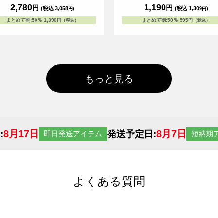
2,780
1,190
円
円
(税込 3,058
)
(税込 1,309
)
円
円
まとめて割
:
50％
1,390
まとめて割
:
50％
595
円（税込）
円（税込）
もっと見る
8月17日
8月7日
:
発送予定日:
即日発送アイテム
短納期
よくある質問