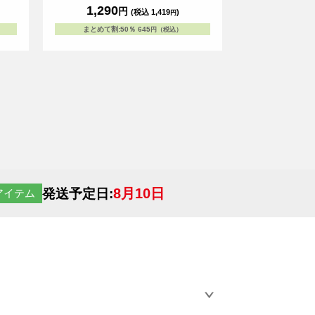
ポーチを作成できます。
1,290
円
(税込 1,419
)
円
まとめて割
:
50％
645
円（税込）
8月10日
発送予定日:
アイテム