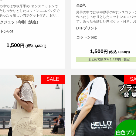
全2色
の中ではやや厚手の6オンスコットンで
たしっかりとしたコットンエコバッグで
薄手の中ではやや厚手の6オンスコット
あったら嬉しい内ポケット付き。おりた
作ったしっかりとしたコットンエコバ
で内ポケットに入れればコンパクトにす
す。あったら嬉しい内ポケット付き。
クジェット印刷（淡色）
とができます。パイピングもあり、とて
たんで内ポケットに入れればコンパク
DTFプリント
っかりとしたエコバッグです。オリジナ
ることができます。パイピングもあり
トン6oz
リントして1枚からフルカラープリント
もしっかりとしたエコバッグです。オ
コットン6oz
リジナルエコバッグを作ることができま
ルプリントして1枚からフルカラープリ
（※弊社オリジナルバッグのため、常備
1,500
でオリジナルエコバッグを作ることが
円
(税込 1,650
)
円
しています）
す！（※弊社オリジナルバッグのため
1,500
円
(税込 1,650
)
円
在庫しています）
まとめて割
:
5％
1,425
円（税込）
SALE
S