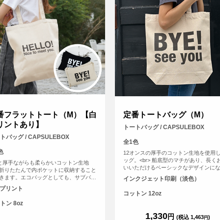
番フラットトート（M）【白
定番トートバッグ（M）
リントあり】
トートバッグ / CAPSULEBOX
トバッグ / CAPSULEBOX
全1色
色
12オンスの厚手のコットン生地を使用
ッグ。<br> 船底型のマチがあり、長く
zと厚手ながらも柔らかいコットン生地
いいただけるベーシックなデザインに
折りたたんで内ポケットに収納すること
います。<br> 印刷は白色を印刷しない
きます。エコバッグとしても、サブバッ
インクジェット印刷（淡色）
ルカラーインクジェット印刷。広い範
しても持ち歩きにも便利なトートバッ
Fプリント
刷いただけるので、ノベルティにも販
持ち手が長いので老若男女問わず肩から
コットン 12oz
も最適です。
たりかけて手を塞がずご使用いただけま
トン 8oz
1,330
円
(税込 1,463
)
円