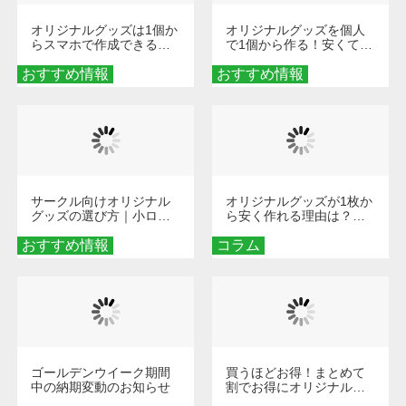
オリジナルグッズは1個か
オリジナルグッズを個人
らスマホで作成できる！
で1個から作る！安くて簡
旅行や遠征がもっと楽し
単なオンデマンド制作の
おすすめ情報
くなる巾着＆ポーチ活用
おすすめ情報
秘訣
術
サークル向けオリジナル
オリジナルグッズが1枚か
グッズの選び方｜小ロッ
ら安く作れる理由は？オ
ト・低予算で団結力を高
ンデマンド印刷の仕組み
おすすめ情報
める秘訣
コラム
とメリットを解説
ゴールデンウイーク期間
買うほどお得！まとめて
中の納期変動のお知らせ
割でお得にオリジナルグ
ッズを手に入れよう！