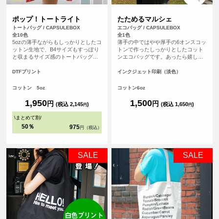
ポップ！トートライト
たためるマルシェ
トートバッグ / CAPSULEBOX
エコバッグ / CAPSULEBOX
全10色
全1色
5ozの薄手ながらもしっかりとしたコ
薄手の中ではやや厚手の6オンスコッ
ットン生地で、B4サイズもすっぽり
トンで作ったしっかりとしたコット
と収まるサイズ感のトートバッグで
ンエコバッグです。あったら嬉しい
す。マチが無いすっきりとしたフラ
内ポケット付き。おりたたんで内ポ
ットタイプのトートバッグなので書
ケットに入れればコンパクトにする
DTFプリント
インクジェット印刷（淡色）
類の持ち運びや、サブバッグとして
ことができます。パイピングもあ
も持ち歩きにも便利なトートバッ
り、とてもしっかりとしたエコバッ
コットン 5oz
コットン6oz
グ。持ち手が長い設計なので肩から
グです。オリジナルプリントして1枚
ゆったりかけて手を塞がず、老若男
からフルカラープリントでオリジナ
1,950
1,500
円
円
(税込 2,145
)
(税込 1,650
)
円
円
女問わずご使用いただけます。
ルエコバッグを作ることができま
す！（※弊社オリジナルバッグのた
\
まとめて割
/
め、常備在庫しています）
50％
975
円（税込）
SALE
SALE