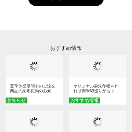
していただけますようお願いいたします。※1
い。
通常注文・直送機能でのご注文に関わらず、前
処理剤が残った状態でお届けとなる場合がござ
います。※2 濃色は淡色に比べ処理剤が目立ち
やすく、1回の水洗いでは落ちない場合があり
ます、徐々に軽減されますのでどうかご安心く
ださい。
おすすめ情報
夏季休業期間中のご注文
オリジナル御朱印帳を作
商品の納期変動のお知ら
れば御朱印巡りがもっと
せ
楽しくなる！1冊からオー
お知らせ
おすすめ情報
ダーメイドする魅力と選
び方