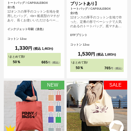
トートバッグ / CAPSULEBOX
プリントあり】
全1色
トートバッグ / CAPSULEBOX
12オンスの厚手のコットン生地を使
全2色
用したバッグ。<br> 船底型のマチが
12オンスの厚手のコットン生地で作
あり、長くお使いいただけるベーシ
った、定番の形でベーシックで人気
ックなデザインになっています。
のあるのトートバッグ。底マチあり
<br> 印刷は白色を印刷しない、フル
インクジェット印刷（淡色）
の船底タイプで、長く使って頂ける
カラーインクジェット印刷。広い範
バッグです。使用用途も多様なの
DTFプリント
囲を印刷いただけるので、ノベルテ
コットン 12oz
で、普段使いからノベルティ用とし
ィにも販売用にも最適です。
ても、販売用としても、オリジナル
コットン 12oz
1,330
円
プリントしてご利用頂けます。
(税込 1,463
)
円
1,530
円
(税込 1,683
)
円
\
まとめて割
/
50％
665
\
まとめて割
/
円（税込）
50％
765
円（税込）
NEW
SALE