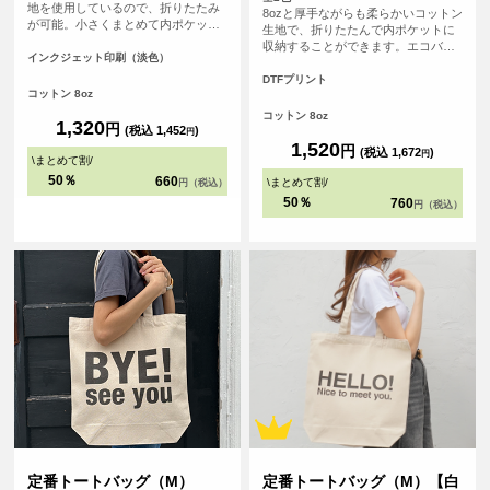
地を使用しているので、折りたたみ
8ozと厚手ながらも柔らかいコットン
が可能。小さくまとめて内ポケット
生地で、折りたたんで内ポケットに
に収納することができます。<br> 持
収納することができます。エコバッ
ち手が長く、肩にゆったりとかけて
インクジェット印刷（淡色）
グとしても、サブバッグとしても持
手を塞がずご使用いただけます。 大
ち歩きにも便利なトートバッグ、持
DTFプリント
容量で持ち歩きのしやすいバック
コットン 8oz
ち手が長いので老若男女問わず肩か
は、日常生活の様々な場面で活躍し
らゆったりかけて手を塞がずご使用
コットン 8oz
ます。
1,320
円
いただけます。
(税込 1,452
)
円
1,520
円
(税込 1,672
)
円
\
まとめて割
/
50％
660
\
まとめて割
/
円（税込）
50％
760
円（税込）
定番トートバッグ（M）
定番トートバッグ（M）【白