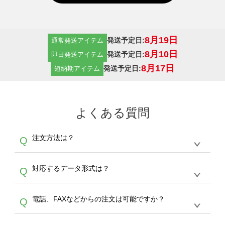
8月19日
発送予定日:
通常発送アイテム
8月10日
発送予定日:
即日発送アイテム
8月17日
発送予定日:
短納期アイテム
よくある質問
注文方法は？
Q
オンデマンドサービスでは、サイトからの受注
A
対応するデータ形式は？
Q
生産にて承っております。デザインツールから
デザインの作成から決済まで完了できます。
デザインツールで対応している画像アップロー
30枚以上やシルク印刷など、大口注文の場合
A
電話、FAXなどからの注文は可能ですか？
Q
ドできるデータ形式は、JPG / PNG / AI / PSD /
は、サポートが担当する
エコバッグコンシェル
PDF 形式になります。データの最大サイズ
や
タンブラーコンシェル
をご利用ください。製
オンデマンドサービスでは、サイトからのご注
は、20MBです。デジカメやスマホで撮影した