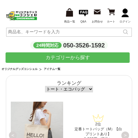
商品一覧
Q&A
お問合せ
カート
ログイン
050-3526-1592
24時間対応
カテゴリーから探す
アイテム一覧
オリジナルグッズコンシェル
ランキング
2位
）
定番トートバッグ（M）【白
プリントあり】
<
>