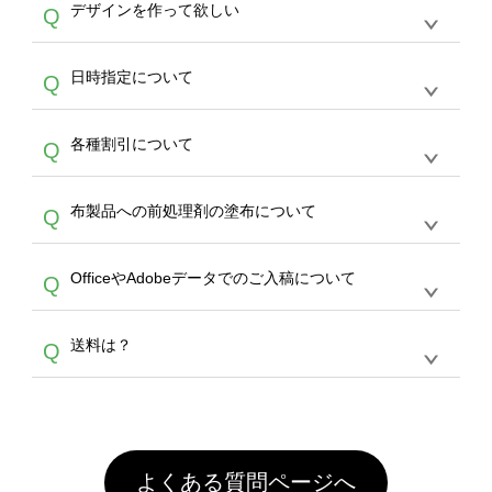
作する数量が多ければ多いほど、オンデマンド
A
デザインを作って欲しい
Q
文のみ受け付けております。30個以上のご製
写真などもアップロード可能です。使用できな
サービスよりも低価格で製作することが可能で
作をお考えの方は、サポートが担当する
エコバ
い画像はエラーになります。（※ Illustratorか
す。
うまくデザインができない。印刷するデザイン
ッグコンシェル
や
タンブラーコンシェル
サービ
らの直接入稿には対応していません。AIで保存
A
日時指定について
Q
を作って欲しい。などの場合は、製作数量が
スをご利用頂ければ、電話やFAX、メールなど
し、デザインツールからアップロードして下さ
30個以上であれば、サポート担当が、デザイ
でご注文が可能です。
い）
恐れ入りますが、日時指定は承っておりませ
ン作成のお手伝いをすることが可能です。
エコ
A
各種割引について
Q
ん。発送後18時以降に配送業者・伝票番号を
バッグコンシェル
や
タンブラーコンシェル
サー
メールでお知らせいたしますので、直接配送業
ビスをご利用ください。(※ 30個以下の場合
【まとめて割】5枚以上でご注文枚数に応じて
者にご連絡いただき調整をお願い致します。
は、デザインツールをご利用ください)
A
布製品への前処理剤の塗布について
Q
カート内で自動的に割引(最大50%)が適用され
ます。 【付与ポイント】購入金額の1％が1ポ
【濃色インクジェット印刷による仕上がりの注
イントとして付与され、次回ご注文時に1ポイ
A
OfficeやAdobeデータでのご入稿について
Q
意点（前処理剤）】カラー生地（Tシャツのホ
ント＝1円としてお使いいただけます。ポイン
ワイト、トートバッグのナチュラル、ホワイト
トは発送完了の翌日に付与され、次回ご注文時
各種形式のデータを直接ご入稿することは出来
以外）のプリントは、濃色インクジェット印刷
からご利用頂けます。ポイントの有効期限は一
A
送料は？
Q
ません。いずれのデータも該当デザインのみ画
といって、プリントを定着させるための処理剤
年間です。【会員ランク】過去10カ月のご注
像(JPEG,PNG,GIF,PDF)に変換、またはAdobe
を塗布しており、短納期・低価格で商品をお届
文回数により会員ランク割引(最大5%)が適用
全国一律290円(税抜)です。また4,000円(税抜)
データ(AI,PSD)で保存して頂き、デザインツー
けするため、処理剤は塗布されたままの状態で
されます。※ログインしてからご注文頂いたも
A
以上のご注文で送料無料とさせて頂いておりま
ル上にアップロードをお願い致します。
出荷を行っております。処理剤自体は人体に無
のに限ります。(同じメールアドレスでご注文
す。「まとめて割」「ポイント」「ランク割
害な性質で、水洗いで落とすことが可能です。
頂いても、ログインがされていなければ、ラン
引」などによるお値引きで4,000円未満になる
お手数ですが、お客様ご自身にて着用前に落と
クにカウントがされません。
よくある質問ページへ
場合は送料がかかりますので、ご注意くださ