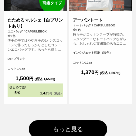
たためるマルシェ【白プリン
アーバントート
トあり】
トートバッグ / CAPSULEBOX
全1色
エコバッグ / CAPSULEBOX
持ち手がコットンテープが特徴の、
全2色
スタンダードなトートバッグながら
薄手の中ではやや厚手の6オンスコッ
も、おしゃれな雰囲気のあるエコバ
トンで作ったしっかりとしたコット
ッグです。持ち手が長いので肩から
ンエコバッグです。あったら嬉しい
余裕をもってかけることが可能で
インクジェット印刷（淡色）
内ポケット付き。おりたたんで内ポ
す。厚手のコットンを使っているの
ケットに入れればコンパクトにする
DTFプリント
で、普段のメインバッグとしても使
コットン12oz
ことができます。パイピングもあ
えます。
り、とてもしっかりとしたエコバッ
コットン6oz
1,370
円
グです。オリジナルプリントして1枚
(税込 1,507
)
円
からフルカラープリントでオリジナ
1,500
円
(税込 1,650
)
円
ルエコバッグを作ることができま
す！（※弊社オリジナルバッグのた
\
まとめて割
/
め、常備在庫しています）
5％
1,425
円（税込）
もっと見る