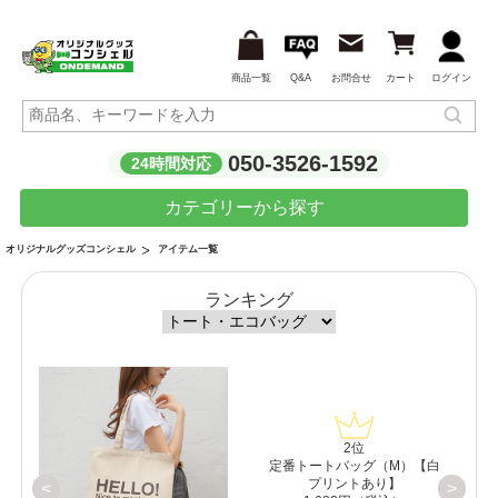
商品一覧
Q&A
お問合せ
カート
ログイン
050-3526-1592
24時間対応
カテゴリーから探す
アイテム一覧
オリジナルグッズコンシェル
ランキング
2位
）
定番トートバッグ（M）【白
プリントあり】
<
>