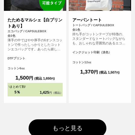
たためるマルシェ【白プリン
アーバントート
トあり】
トートバッグ / CAPSULEBOX
全1色
エコバッグ / CAPSULEBOX
持ち手がコットンテープが特徴の、
全2色
スタンダードなトートバッグながら
薄手の中ではやや厚手の6オンスコッ
も、おしゃれな雰囲気のあるエコバ
トンで作ったしっかりとしたコット
ッグです。持ち手が長いので肩から
ンエコバッグです。あったら嬉しい
余裕をもってかけることが可能で
インクジェット印刷（淡色）
内ポケット付き。おりたたんで内ポ
す。厚手のコットンを使っているの
ケットに入れればコンパクトにする
DTFプリント
で、普段のメインバッグとしても使
コットン12oz
ことができます。パイピングもあ
えます。
り、とてもしっかりとしたエコバッ
コットン6oz
1,370
円
グです。オリジナルプリントして1枚
(税込 1,507
)
円
からフルカラープリントでオリジナ
1,500
円
(税込 1,650
)
円
ルエコバッグを作ることができま
す！（※弊社オリジナルバッグのた
\
まとめて割
/
め、常備在庫しています）
5％
1,425
円（税込）
もっと見る