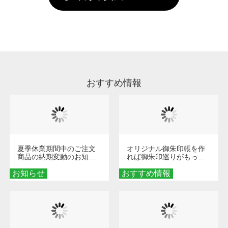
していただけますようお願いいたします。※1
い。
通常注文・直送機能でのご注文に関わらず、前
処理剤が残った状態でお届けとなる場合がござ
います。※2 濃色は淡色に比べ処理剤が目立ち
やすく、1回の水洗いでは落ちない場合があり
ます、徐々に軽減されますのでどうかご安心く
ださい。
おすすめ情報
夏季休業期間中のご注文
オリジナル御朱印帳を作
商品の納期変動のお知ら
れば御朱印巡りがもっと
せ
楽しくなる！1冊からオー
お知らせ
おすすめ情報
ダーメイドする魅力と選
び方