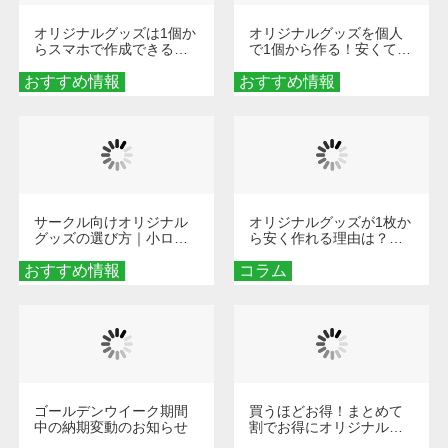
オリジナルグッズは1個か
オリジナルグッズを個人
らスマホで作成できる！
で1個から作る！安くて簡
旅行や遠征がもっと楽し
単なオンデマンド制作の
おすすめ情報
くなる巾着＆ポーチ活用
おすすめ情報
秘訣
術
サークル向けオリジナル
オリジナルグッズが1枚か
グッズの選び方｜小ロッ
ら安く作れる理由は？オ
ト・低予算で団結力を高
ンデマンド印刷の仕組み
おすすめ情報
める秘訣
コラム
とメリットを解説
ゴールデンウイーク期間
買うほどお得！まとめて
中の納期変動のお知らせ
割でお得にオリジナルグ
ッズを手に入れよう！