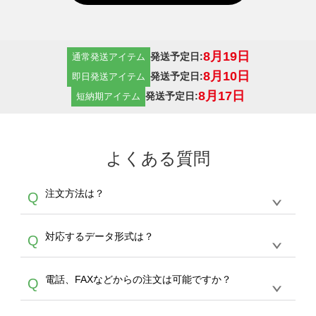
8月19日
発送予定日:
通常発送アイテム
8月10日
発送予定日:
即日発送アイテム
8月17日
発送予定日:
短納期アイテム
よくある質問
注文方法は？
Q
オンデマンドサービスでは、サイトからの受注
A
対応するデータ形式は？
Q
生産にて承っております。デザインツールから
デザインの作成から決済まで完了できます。
デザインツールで対応している画像アップロー
30枚以上やシルク印刷など、大口注文の場合
A
電話、FAXなどからの注文は可能ですか？
Q
ドできるデータ形式は、JPG / PNG / AI / PSD /
は、サポートが担当する
エコバッグコンシェル
PDF 形式になります。データの最大サイズ
や
タンブラーコンシェル
をご利用ください。製
オンデマンドサービスでは、サイトからのご注
は、20MBです。デジカメやスマホで撮影した