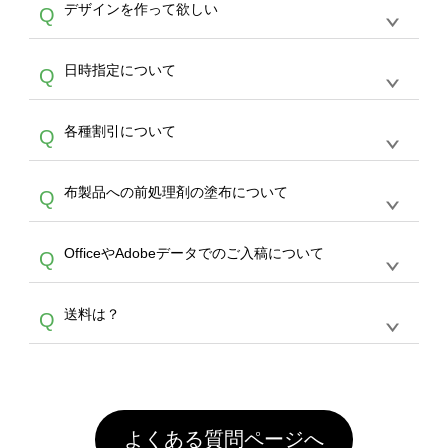
作する数量が多ければ多いほど、オンデマンド
A
デザインを作って欲しい
Q
文のみ受け付けております。30個以上のご製
写真などもアップロード可能です。使用できな
サービスよりも低価格で製作することが可能で
作をお考えの方は、サポートが担当する
エコバ
い画像はエラーになります。（※ Illustratorか
す。
うまくデザインができない。印刷するデザイン
ッグコンシェル
や
タンブラーコンシェル
サービ
らの直接入稿には対応していません。AIで保存
A
日時指定について
Q
を作って欲しい。などの場合は、製作数量が
スをご利用頂ければ、電話やFAX、メールなど
し、デザインツールからアップロードして下さ
30個以上であれば、サポート担当が、デザイ
でご注文が可能です。
い）
恐れ入りますが、日時指定は承っておりませ
ン作成のお手伝いをすることが可能です。
エコ
A
各種割引について
Q
ん。発送後18時以降に配送業者・伝票番号を
バッグコンシェル
や
タンブラーコンシェル
サー
メールでお知らせいたしますので、直接配送業
ビスをご利用ください。(※ 30個以下の場合
【まとめて割】5枚以上でご注文枚数に応じて
者にご連絡いただき調整をお願い致します。
は、デザインツールをご利用ください)
A
布製品への前処理剤の塗布について
Q
カート内で自動的に割引(最大50%)が適用され
ます。 【付与ポイント】購入金額の1％が1ポ
【濃色インクジェット印刷による仕上がりの注
イントとして付与され、次回ご注文時に1ポイ
A
OfficeやAdobeデータでのご入稿について
Q
意点（前処理剤）】カラー生地（Tシャツのホ
ント＝1円としてお使いいただけます。ポイン
ワイト、トートバッグのナチュラル、ホワイト
トは発送完了の翌日に付与され、次回ご注文時
各種形式のデータを直接ご入稿することは出来
以外）のプリントは、濃色インクジェット印刷
からご利用頂けます。ポイントの有効期限は一
A
送料は？
Q
ません。いずれのデータも該当デザインのみ画
といって、プリントを定着させるための処理剤
年間です。【会員ランク】過去10カ月のご注
像(JPEG,PNG,GIF,PDF)に変換、またはAdobe
を塗布しており、短納期・低価格で商品をお届
文回数により会員ランク割引(最大5%)が適用
全国一律290円(税抜)です。また4,000円(税抜)
データ(AI,PSD)で保存して頂き、デザインツー
けするため、処理剤は塗布されたままの状態で
されます。※ログインしてからご注文頂いたも
A
以上のご注文で送料無料とさせて頂いておりま
ル上にアップロードをお願い致します。
出荷を行っております。処理剤自体は人体に無
のに限ります。(同じメールアドレスでご注文
す。「まとめて割」「ポイント」「ランク割
害な性質で、水洗いで落とすことが可能です。
頂いても、ログインがされていなければ、ラン
引」などによるお値引きで4,000円未満になる
お手数ですが、お客様ご自身にて着用前に落と
クにカウントがされません。
よくある質問ページへ
場合は送料がかかりますので、ご注意くださ