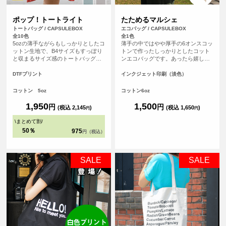
ポップ！トートライト
たためるマルシェ
トートバッグ / CAPSULEBOX
エコバッグ / CAPSULEBOX
全10色
全1色
5ozの薄手ながらもしっかりとしたコ
薄手の中ではやや厚手の6オンスコッ
ットン生地で、B4サイズもすっぽり
トンで作ったしっかりとしたコット
と収まるサイズ感のトートバッグで
ンエコバッグです。あったら嬉しい
す。マチが無いすっきりとしたフラ
内ポケット付き。おりたたんで内ポ
ットタイプのトートバッグなので書
ケットに入れればコンパクトにする
DTFプリント
インクジェット印刷（淡色）
類の持ち運びや、サブバッグとして
ことができます。パイピングもあ
も持ち歩きにも便利なトートバッ
り、とてもしっかりとしたエコバッ
コットン 5oz
コットン6oz
グ。持ち手が長い設計なので肩から
グです。オリジナルプリントして1枚
ゆったりかけて手を塞がず、老若男
からフルカラープリントでオリジナ
1,950
1,500
円
円
(税込 2,145
)
(税込 1,650
)
円
円
女問わずご使用いただけます。
ルエコバッグを作ることができま
す！（※弊社オリジナルバッグのた
\
まとめて割
/
め、常備在庫しています）
50％
975
円（税込）
SALE
SALE