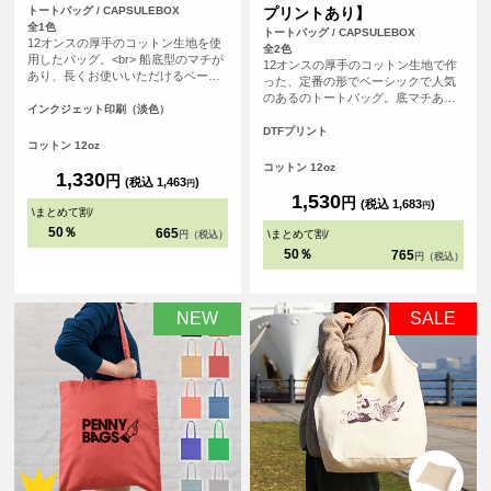
トートバッグ / CAPSULEBOX
プリントあり】
全1色
トートバッグ / CAPSULEBOX
12オンスの厚手のコットン生地を使
全2色
用したバッグ。<br> 船底型のマチが
12オンスの厚手のコットン生地で作
あり、長くお使いいただけるベーシ
った、定番の形でベーシックで人気
ックなデザインになっています。
のあるのトートバッグ。底マチあり
<br> 印刷は白色を印刷しない、フル
インクジェット印刷（淡色）
の船底タイプで、長く使って頂ける
カラーインクジェット印刷。広い範
バッグです。使用用途も多様なの
DTFプリント
囲を印刷いただけるので、ノベルテ
コットン 12oz
で、普段使いからノベルティ用とし
ィにも販売用にも最適です。
ても、販売用としても、オリジナル
コットン 12oz
1,330
円
プリントしてご利用頂けます。
(税込 1,463
)
円
1,530
円
(税込 1,683
)
円
\
まとめて割
/
50％
665
\
まとめて割
/
円（税込）
50％
765
円（税込）
NEW
SALE