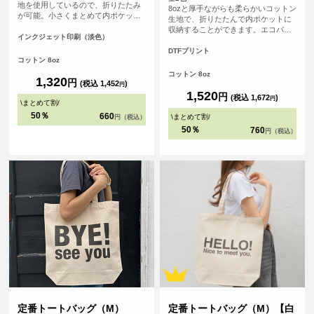
地を使用しているので、折りたたみ
8ozと厚手ながらも柔らかいコットン
が可能。小さくまとめて内ポケット
生地で、折りたたんで内ポケットに
に収納することができます。<br> 持
収納することができます。エコバッ
ち手が長く、肩にゆったりとかけて
インクジェット印刷（淡色）
グとしても、サブバッグとしても持
手を塞がずご使用いただけます。 大
ち歩きにも便利なトートバッグ、持
DTFプリント
容量で持ち歩きのしやすいバック
コットン 8oz
ち手が長いので老若男女問わず肩か
は、日常生活の様々な場面で活躍し
らゆったりかけて手を塞がずご使用
コットン 8oz
ます。
1,320
円
いただけます。
(税込 1,452
)
円
1,520
円
(税込 1,672
)
円
\
まとめて割
/
50％
660
\
まとめて割
/
円（税込）
50％
760
円（税込）
定番トートバッグ（M）
定番トートバッグ（M）【白