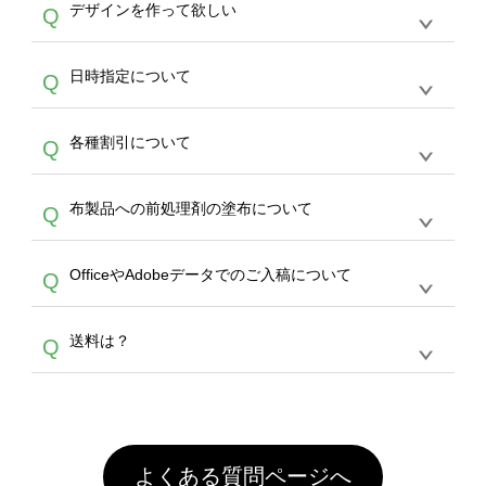
作する数量が多ければ多いほど、オンデマンド
A
デザインを作って欲しい
Q
文のみ受け付けております。30個以上のご製
写真などもアップロード可能です。使用できな
サービスよりも低価格で製作することが可能で
作をお考えの方は、サポートが担当する
エコバ
い画像はエラーになります。（※ Illustratorか
す。
うまくデザインができない。印刷するデザイン
ッグコンシェル
や
タンブラーコンシェル
サービ
らの直接入稿には対応していません。AIで保存
A
日時指定について
Q
を作って欲しい。などの場合は、製作数量が
スをご利用頂ければ、電話やFAX、メールなど
し、デザインツールからアップロードして下さ
30個以上であれば、サポート担当が、デザイ
でご注文が可能です。
い）
恐れ入りますが、日時指定は承っておりませ
ン作成のお手伝いをすることが可能です。
エコ
A
各種割引について
Q
ん。発送後18時以降に配送業者・伝票番号を
バッグコンシェル
や
タンブラーコンシェル
サー
メールでお知らせいたしますので、直接配送業
ビスをご利用ください。(※ 30個以下の場合
【まとめて割】5枚以上でご注文枚数に応じて
者にご連絡いただき調整をお願い致します。
は、デザインツールをご利用ください)
A
布製品への前処理剤の塗布について
Q
カート内で自動的に割引(最大50%)が適用され
ます。 【付与ポイント】購入金額の1％が1ポ
【濃色インクジェット印刷による仕上がりの注
イントとして付与され、次回ご注文時に1ポイ
A
OfficeやAdobeデータでのご入稿について
Q
意点（前処理剤）】カラー生地（Tシャツのホ
ント＝1円としてお使いいただけます。ポイン
ワイト、トートバッグのナチュラル、ホワイト
トは発送完了の翌日に付与され、次回ご注文時
各種形式のデータを直接ご入稿することは出来
以外）のプリントは、濃色インクジェット印刷
からご利用頂けます。ポイントの有効期限は一
A
送料は？
Q
ません。いずれのデータも該当デザインのみ画
といって、プリントを定着させるための処理剤
年間です。【会員ランク】過去10カ月のご注
像(JPEG,PNG,GIF,PDF)に変換、またはAdobe
を塗布しており、短納期・低価格で商品をお届
文回数により会員ランク割引(最大5%)が適用
全国一律290円(税抜)です。また4,000円(税抜)
データ(AI,PSD)で保存して頂き、デザインツー
けするため、処理剤は塗布されたままの状態で
されます。※ログインしてからご注文頂いたも
A
以上のご注文で送料無料とさせて頂いておりま
ル上にアップロードをお願い致します。
出荷を行っております。処理剤自体は人体に無
のに限ります。(同じメールアドレスでご注文
す。「まとめて割」「ポイント」「ランク割
害な性質で、水洗いで落とすことが可能です。
頂いても、ログインがされていなければ、ラン
引」などによるお値引きで4,000円未満になる
お手数ですが、お客様ご自身にて着用前に落と
クにカウントがされません。
よくある質問ページへ
場合は送料がかかりますので、ご注意くださ