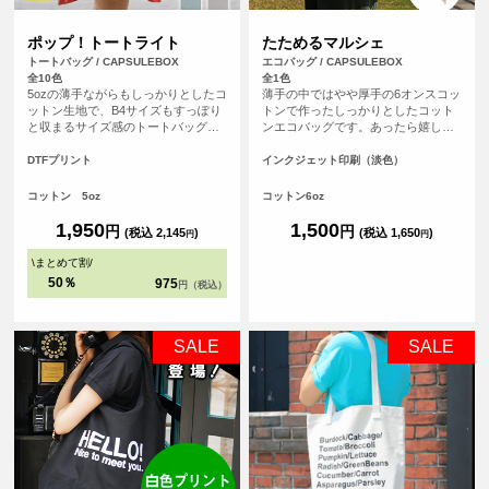
ポップ！トートライト
たためるマルシェ
トートバッグ / CAPSULEBOX
エコバッグ / CAPSULEBOX
全10色
全1色
5ozの薄手ながらもしっかりとしたコ
薄手の中ではやや厚手の6オンスコッ
ットン生地で、B4サイズもすっぽり
トンで作ったしっかりとしたコット
と収まるサイズ感のトートバッグで
ンエコバッグです。あったら嬉しい
す。マチが無いすっきりとしたフラ
内ポケット付き。おりたたんで内ポ
ットタイプのトートバッグなので書
ケットに入れればコンパクトにする
DTFプリント
インクジェット印刷（淡色）
類の持ち運びや、サブバッグとして
ことができます。パイピングもあ
も持ち歩きにも便利なトートバッ
り、とてもしっかりとしたエコバッ
コットン 5oz
コットン6oz
グ。持ち手が長い設計なので肩から
グです。オリジナルプリントして1枚
ゆったりかけて手を塞がず、老若男
からフルカラープリントでオリジナ
1,950
1,500
円
円
(税込 2,145
)
(税込 1,650
)
円
円
女問わずご使用いただけます。
ルエコバッグを作ることができま
す！（※弊社オリジナルバッグのた
\
まとめて割
/
め、常備在庫しています）
50％
975
円（税込）
SALE
SALE