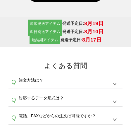
8月19日
発送予定日:
通常発送アイテム
8月10日
発送予定日:
即日発送アイテム
8月17日
発送予定日:
短納期アイテム
よくある質問
注文方法は？
Q
オンデマンドサービスでは、サイトからの受注
A
対応するデータ形式は？
Q
生産にて承っております。デザインツールから
デザインの作成から決済まで完了できます。
デザインツールで対応している画像アップロー
30枚以上やシルク印刷など、大口注文の場合
A
電話、FAXなどからの注文は可能ですか？
Q
ドできるデータ形式は、JPG / PNG / AI / PSD /
は、サポートが担当する
エコバッグコンシェル
PDF 形式になります。データの最大サイズ
や
タンブラーコンシェル
をご利用ください。製
オンデマンドサービスでは、サイトからのご注
は、20MBです。デジカメやスマホで撮影した