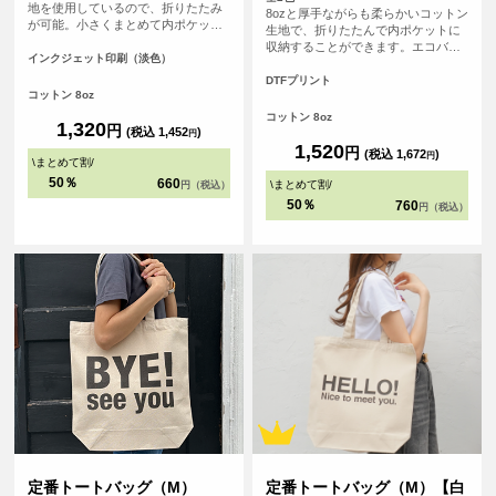
地を使用しているので、折りたたみ
8ozと厚手ながらも柔らかいコットン
が可能。小さくまとめて内ポケット
生地で、折りたたんで内ポケットに
に収納することができます。<br> 持
収納することができます。エコバッ
ち手が長く、肩にゆったりとかけて
インクジェット印刷（淡色）
グとしても、サブバッグとしても持
手を塞がずご使用いただけます。 大
ち歩きにも便利なトートバッグ、持
DTFプリント
容量で持ち歩きのしやすいバック
コットン 8oz
ち手が長いので老若男女問わず肩か
は、日常生活の様々な場面で活躍し
らゆったりかけて手を塞がずご使用
コットン 8oz
ます。
1,320
円
いただけます。
(税込 1,452
)
円
1,520
円
(税込 1,672
)
円
\
まとめて割
/
50％
660
\
まとめて割
/
円（税込）
50％
760
円（税込）
定番トートバッグ（M）
定番トートバッグ（M）【白