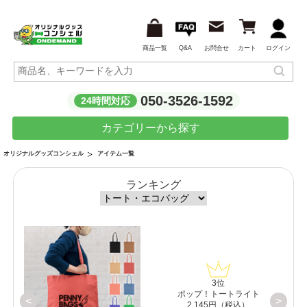
商品一覧
Q&A
お問合せ
カート
ログイン
050-3526-1592
24時間対応
カテゴリーから探す
アイテム一覧
オリジナルグッズコンシェル
ランキング
3位
【白
ポップ！トートライト
<
>
2,145円（税込）