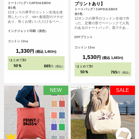
トートバッグ / CAPSULEBOX
プリントあり】
全1色
トートバッグ / CAPSULEBOX
12オンスの厚手のコットン生地を使
全2色
用したバッグ。<br> 船底型のマチが
12オンスの厚手のコットン生地で作
あり、長くお使いいただけるベーシ
った、定番の形でベーシックで人気
ックなデザインになっています。
のあるのトートバッグ。底マチあり
<br> 印刷は白色を印刷しない、フル
インクジェット印刷（淡色）
の船底タイプで、長く使って頂ける
カラーインクジェット印刷。広い範
バッグです。使用用途も多様なの
DTFプリント
囲を印刷いただけるので、ノベルテ
コットン 12oz
で、普段使いからノベルティ用とし
ィにも販売用にも最適です。
ても、販売用としても、オリジナル
コットン 12oz
1,330
円
プリントしてご利用頂けます。
(税込 1,463
)
円
1,530
円
(税込 1,683
)
円
\
まとめて割
/
50％
665
\
まとめて割
/
円（税込）
50％
765
円（税込）
NEW
SALE