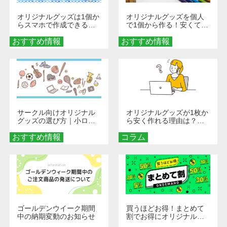
オリジナルグッズは1個か
オリジナルグッズを個人
らスマホで作成できる！
で1個から作る！安くて簡
旅行や遠征がもっと楽し
単なオンデマンド制作の
おすすめ情報
くなる巾着＆ポーチ活用
おすすめ情報
秘訣
術
サークル向けオリジナル
オリジナルグッズが1枚か
グッズの選び方｜小ロッ
ら安く作れる理由は？オ
ト・低予算で団結力を高
ンデマンド印刷の仕組み
おすすめ情報
める秘訣
コラム
とメリットを解説
ゴールデンウイーク期間
買うほどお得！まとめて
中の納期変動のお知らせ
割でお得にオリジナルグ
ッズを手に入れよう！