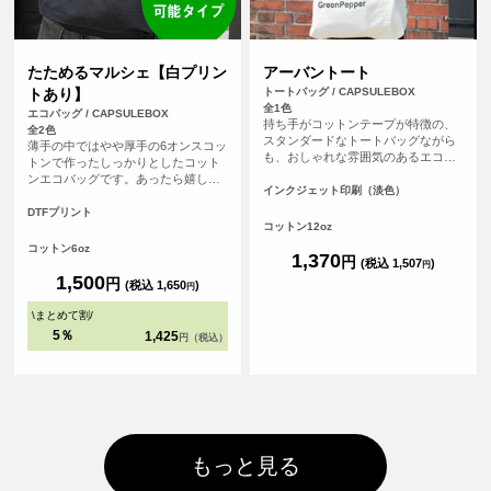
たためるマルシェ【白プリン
アーバントート
トあり】
トートバッグ / CAPSULEBOX
全1色
エコバッグ / CAPSULEBOX
持ち手がコットンテープが特徴の、
全2色
スタンダードなトートバッグながら
薄手の中ではやや厚手の6オンスコッ
も、おしゃれな雰囲気のあるエコバ
トンで作ったしっかりとしたコット
ッグです。持ち手が長いので肩から
ンエコバッグです。あったら嬉しい
余裕をもってかけることが可能で
インクジェット印刷（淡色）
内ポケット付き。おりたたんで内ポ
す。厚手のコットンを使っているの
ケットに入れればコンパクトにする
DTFプリント
で、普段のメインバッグとしても使
コットン12oz
ことができます。パイピングもあ
えます。
り、とてもしっかりとしたエコバッ
コットン6oz
1,370
円
グです。オリジナルプリントして1枚
(税込 1,507
)
円
からフルカラープリントでオリジナ
1,500
円
(税込 1,650
)
円
ルエコバッグを作ることができま
す！（※弊社オリジナルバッグのた
\
まとめて割
/
め、常備在庫しています）
5％
1,425
円（税込）
もっと見る