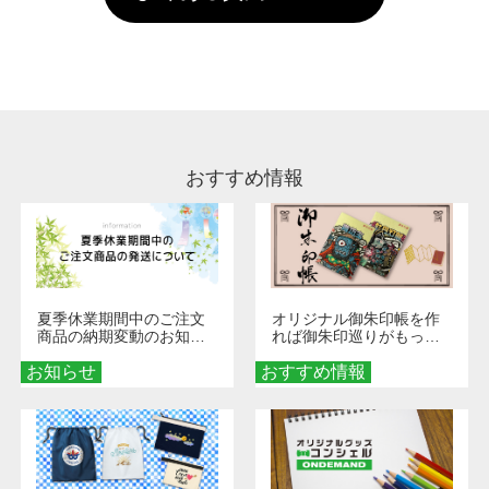
していただけますようお願いいたします。※1
い。
通常注文・直送機能でのご注文に関わらず、前
処理剤が残った状態でお届けとなる場合がござ
います。※2 濃色は淡色に比べ処理剤が目立ち
やすく、1回の水洗いでは落ちない場合があり
ます、徐々に軽減されますのでどうかご安心く
ださい。
おすすめ情報
夏季休業期間中のご注文
オリジナル御朱印帳を作
商品の納期変動のお知ら
れば御朱印巡りがもっと
せ
楽しくなる！1冊からオー
お知らせ
おすすめ情報
ダーメイドする魅力と選
び方