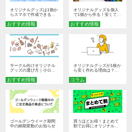
オリジナルグッズは1個か
オリジナルグッズを個人
らスマホで作成できる！
で1個から作る！安くて簡
旅行や遠征がもっと楽し
単なオンデマンド制作の
おすすめ情報
くなる巾着＆ポーチ活用
おすすめ情報
秘訣
術
サークル向けオリジナル
オリジナルグッズが1枚か
グッズの選び方｜小ロッ
ら安く作れる理由は？オ
ト・低予算で団結力を高
ンデマンド印刷の仕組み
おすすめ情報
める秘訣
コラム
とメリットを解説
ゴールデンウイーク期間
買うほどお得！まとめて
中の納期変動のお知らせ
割でお得にオリジナルグ
ッズを手に入れよう！