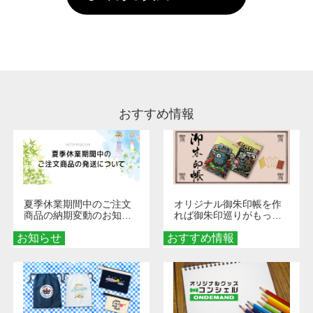
していただけますようお願いいたします。※1
い。
通常注文・直送機能でのご注文に関わらず、前
処理剤が残った状態でお届けとなる場合がござ
います。※2 濃色は淡色に比べ処理剤が目立ち
やすく、1回の水洗いでは落ちない場合があり
ます、徐々に軽減されますのでどうかご安心く
ださい。
おすすめ情報
夏季休業期間中のご注文
オリジナル御朱印帳を作
商品の納期変動のお知ら
れば御朱印巡りがもっと
せ
楽しくなる！1冊からオー
お知らせ
おすすめ情報
ダーメイドする魅力と選
び方