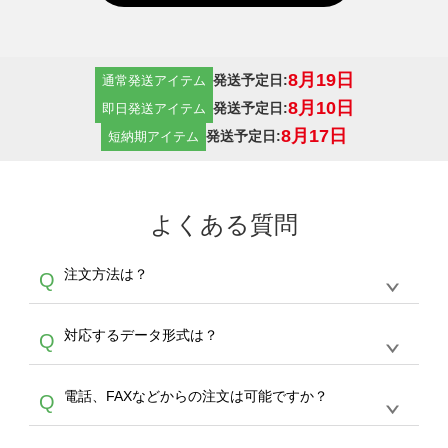
8月19日
発送予定日:
通常発送アイテム
8月10日
発送予定日:
即日発送アイテム
8月17日
発送予定日:
短納期アイテム
よくある質問
注文方法は？
Q
オンデマンドサービスでは、サイトからの受注
A
対応するデータ形式は？
Q
生産にて承っております。デザインツールから
デザインの作成から決済まで完了できます。
デザインツールで対応している画像アップロー
30枚以上やシルク印刷など、大口注文の場合
A
電話、FAXなどからの注文は可能ですか？
Q
ドできるデータ形式は、JPG / PNG / AI / PSD /
は、サポートが担当する
エコバッグコンシェル
PDF 形式になります。データの最大サイズ
や
タンブラーコンシェル
をご利用ください。製
オンデマンドサービスでは、サイトからのご注
は、20MBです。デジカメやスマホで撮影した