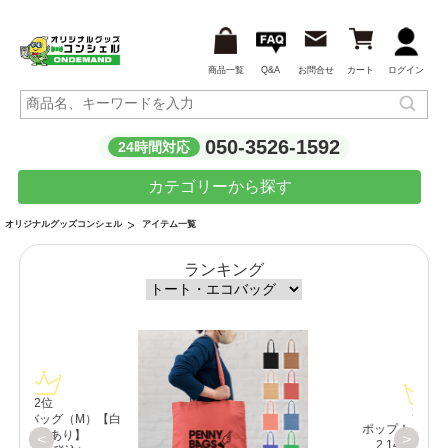
商品一覧
Q&A
お問合せ
カート
ログイン
050-3526-1592
24時間対応
カテゴリーから探す
アイテム一覧
オリジナルグッズコンシェル
ランキング
3位
【白
ポップ！トートライト
<
>
2,145円（税込）