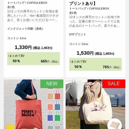
トートバッグ / CAPSULEBOX
プリントあり】
全1色
トートバッグ / CAPSULEBOX
12オンスの厚手のコットン生地を使
全2色
用したバッグ。<br> 船底型のマチが
12オンスの厚手のコットン生地で作
あり、長くお使いいただけるベーシ
った、定番の形でベーシックで人気
ックなデザインになっています。
のあるのトートバッグ。底マチあり
<br> 印刷は白色を印刷しない、フル
インクジェット印刷（淡色）
の船底タイプで、長く使って頂ける
カラーインクジェット印刷。広い範
バッグです。使用用途も多様なの
DTFプリント
囲を印刷いただけるので、ノベルテ
コットン 12oz
で、普段使いからノベルティ用とし
ィにも販売用にも最適です。
ても、販売用としても、オリジナル
コットン 12oz
1,330
円
プリントしてご利用頂けます。
(税込 1,463
)
円
1,530
円
(税込 1,683
)
円
\
まとめて割
/
50％
665
\
まとめて割
/
円（税込）
50％
765
円（税込）
NEW
SALE