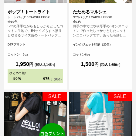
ポップ！トートライト
たためるマルシェ
トートバッグ / CAPSULEBOX
エコバッグ / CAPSULEBOX
全10色
全1色
5ozの薄手ながらもしっかりとしたコ
薄手の中ではやや厚手の6オンスコッ
ットン生地で、B4サイズもすっぽり
トンで作ったしっかりとしたコット
と収まるサイズ感のトートバッグで
ンエコバッグです。あったら嬉しい
す。マチが無いすっきりとしたフラ
内ポケット付き。おりたたんで内ポ
ットタイプのトートバッグなので書
ケットに入れればコンパクトにする
DTFプリント
インクジェット印刷（淡色）
類の持ち運びや、サブバッグとして
ことができます。パイピングもあ
も持ち歩きにも便利なトートバッ
り、とてもしっかりとしたエコバッ
コットン 5oz
コットン6oz
グ。持ち手が長い設計なので肩から
グです。オリジナルプリントして1枚
ゆったりかけて手を塞がず、老若男
からフルカラープリントでオリジナ
1,950
1,500
円
円
(税込 2,145
)
(税込 1,650
)
円
円
女問わずご使用いただけます。
ルエコバッグを作ることができま
す！（※弊社オリジナルバッグのた
\
まとめて割
/
め、常備在庫しています）
50％
975
円（税込）
SALE
SALE