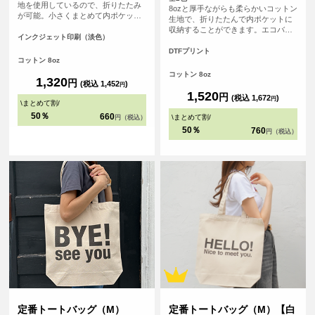
地を使用しているので、折りたたみ
8ozと厚手ながらも柔らかいコットン
が可能。小さくまとめて内ポケット
生地で、折りたたんで内ポケットに
に収納することができます。<br> 持
収納することができます。エコバッ
ち手が長く、肩にゆったりとかけて
インクジェット印刷（淡色）
グとしても、サブバッグとしても持
手を塞がずご使用いただけます。 大
ち歩きにも便利なトートバッグ、持
DTFプリント
容量で持ち歩きのしやすいバック
コットン 8oz
ち手が長いので老若男女問わず肩か
は、日常生活の様々な場面で活躍し
らゆったりかけて手を塞がずご使用
コットン 8oz
ます。
1,320
円
いただけます。
(税込 1,452
)
円
1,520
円
(税込 1,672
)
円
\
まとめて割
/
50％
660
\
まとめて割
/
円（税込）
50％
760
円（税込）
定番トートバッグ（M）
定番トートバッグ（M）【白