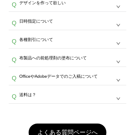
作する数量が多ければ多いほど、オンデマンド
A
デザインを作って欲しい
Q
文のみ受け付けております。30個以上のご製
写真などもアップロード可能です。使用できな
サービスよりも低価格で製作することが可能で
作をお考えの方は、サポートが担当する
エコバ
い画像はエラーになります。（※ Illustratorか
す。
うまくデザインができない。印刷するデザイン
ッグコンシェル
や
タンブラーコンシェル
サービ
らの直接入稿には対応していません。AIで保存
A
日時指定について
Q
を作って欲しい。などの場合は、製作数量が
スをご利用頂ければ、電話やFAX、メールなど
し、デザインツールからアップロードして下さ
30個以上であれば、サポート担当が、デザイ
でご注文が可能です。
い）
恐れ入りますが、日時指定は承っておりませ
ン作成のお手伝いをすることが可能です。
エコ
A
各種割引について
Q
ん。発送後18時以降に配送業者・伝票番号を
バッグコンシェル
や
タンブラーコンシェル
サー
メールでお知らせいたしますので、直接配送業
ビスをご利用ください。(※ 30個以下の場合
【まとめて割】5枚以上でご注文枚数に応じて
者にご連絡いただき調整をお願い致します。
は、デザインツールをご利用ください)
A
布製品への前処理剤の塗布について
Q
カート内で自動的に割引(最大50%)が適用され
ます。 【付与ポイント】購入金額の1％が1ポ
【濃色インクジェット印刷による仕上がりの注
イントとして付与され、次回ご注文時に1ポイ
A
OfficeやAdobeデータでのご入稿について
Q
意点（前処理剤）】カラー生地（Tシャツのホ
ント＝1円としてお使いいただけます。ポイン
ワイト、トートバッグのナチュラル、ホワイト
トは発送完了の翌日に付与され、次回ご注文時
各種形式のデータを直接ご入稿することは出来
以外）のプリントは、濃色インクジェット印刷
からご利用頂けます。ポイントの有効期限は一
A
送料は？
Q
ません。いずれのデータも該当デザインのみ画
といって、プリントを定着させるための処理剤
年間です。【会員ランク】過去10カ月のご注
像(JPEG,PNG,GIF,PDF)に変換、またはAdobe
を塗布しており、短納期・低価格で商品をお届
文回数により会員ランク割引(最大5%)が適用
全国一律290円(税抜)です。また4,000円(税抜)
データ(AI,PSD)で保存して頂き、デザインツー
けするため、処理剤は塗布されたままの状態で
されます。※ログインしてからご注文頂いたも
A
以上のご注文で送料無料とさせて頂いておりま
ル上にアップロードをお願い致します。
出荷を行っております。処理剤自体は人体に無
のに限ります。(同じメールアドレスでご注文
す。「まとめて割」「ポイント」「ランク割
害な性質で、水洗いで落とすことが可能です。
頂いても、ログインがされていなければ、ラン
引」などによるお値引きで4,000円未満になる
お手数ですが、お客様ご自身にて着用前に落と
クにカウントがされません。
よくある質問ページへ
場合は送料がかかりますので、ご注意くださ