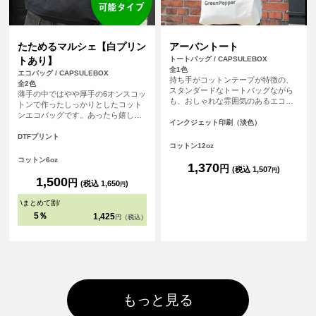
たためるマルシェ【白プリン
アーバントート
トあり】
トートバッグ / CAPSULEBOX
全1色
エコバッグ / CAPSULEBOX
持ち手がコットンテープが特徴の、
全2色
スタンダードなトートバッグながら
薄手の中ではやや厚手の6オンスコッ
も、おしゃれな雰囲気のあるエコバ
トンで作ったしっかりとしたコット
ッグです。持ち手が長いので肩から
ンエコバッグです。あったら嬉しい
余裕をもってかけることが可能で
インクジェット印刷（淡色）
内ポケット付き。おりたたんで内ポ
す。厚手のコットンを使っているの
ケットに入れればコンパクトにする
DTFプリント
で、普段のメインバッグとしても使
コットン12oz
ことができます。パイピングもあ
えます。
り、とてもしっかりとしたエコバッ
コットン6oz
1,370
円
グです。オリジナルプリントして1枚
(税込 1,507
)
円
からフルカラープリントでオリジナ
1,500
円
(税込 1,650
)
円
ルエコバッグを作ることができま
す！（※弊社オリジナルバッグのた
\
まとめて割
/
め、常備在庫しています）
5％
1,425
円（税込）
もっと見る