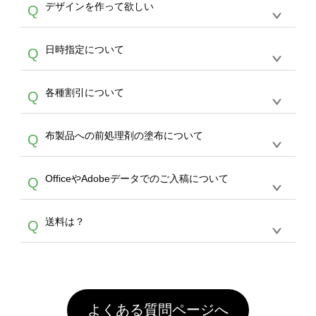
作する数量が多ければ多いほど、オンデマンド
A
デザインを作って欲しい
Q
文のみ受け付けております。30個以上のご製
写真などもアップロード可能です。使用できな
サービスよりも低価格で製作することが可能で
作をお考えの方は、サポートが担当する
エコバ
い画像はエラーになります。（※ Illustratorか
す。
うまくデザインができない。印刷するデザイン
ッグコンシェル
や
タンブラーコンシェル
サービ
らの直接入稿には対応していません。AIで保存
A
日時指定について
Q
を作って欲しい。などの場合は、製作数量が
スをご利用頂ければ、電話やFAX、メールなど
し、デザインツールからアップロードして下さ
30個以上であれば、サポート担当が、デザイ
でご注文が可能です。
い）
恐れ入りますが、日時指定は承っておりませ
ン作成のお手伝いをすることが可能です。
エコ
A
各種割引について
Q
ん。発送後18時以降に配送業者・伝票番号を
バッグコンシェル
や
タンブラーコンシェル
サー
メールでお知らせいたしますので、直接配送業
ビスをご利用ください。(※ 30個以下の場合
【まとめて割】5枚以上でご注文枚数に応じて
者にご連絡いただき調整をお願い致します。
は、デザインツールをご利用ください)
A
布製品への前処理剤の塗布について
Q
カート内で自動的に割引(最大50%)が適用され
ます。 【付与ポイント】購入金額の1％が1ポ
【濃色インクジェット印刷による仕上がりの注
イントとして付与され、次回ご注文時に1ポイ
A
OfficeやAdobeデータでのご入稿について
Q
意点（前処理剤）】カラー生地（Tシャツのホ
ント＝1円としてお使いいただけます。ポイン
ワイト、トートバッグのナチュラル、ホワイト
トは発送完了の翌日に付与され、次回ご注文時
各種形式のデータを直接ご入稿することは出来
以外）のプリントは、濃色インクジェット印刷
からご利用頂けます。ポイントの有効期限は一
A
送料は？
Q
ません。いずれのデータも該当デザインのみ画
といって、プリントを定着させるための処理剤
年間です。【会員ランク】過去10カ月のご注
像(JPEG,PNG,GIF,PDF)に変換、またはAdobe
を塗布しており、短納期・低価格で商品をお届
文回数により会員ランク割引(最大5%)が適用
全国一律290円(税抜)です。また4,000円(税抜)
データ(AI,PSD)で保存して頂き、デザインツー
けするため、処理剤は塗布されたままの状態で
されます。※ログインしてからご注文頂いたも
A
以上のご注文で送料無料とさせて頂いておりま
ル上にアップロードをお願い致します。
出荷を行っております。処理剤自体は人体に無
のに限ります。(同じメールアドレスでご注文
す。「まとめて割」「ポイント」「ランク割
害な性質で、水洗いで落とすことが可能です。
頂いても、ログインがされていなければ、ラン
引」などによるお値引きで4,000円未満になる
お手数ですが、お客様ご自身にて着用前に落と
クにカウントがされません。
よくある質問ページへ
場合は送料がかかりますので、ご注意くださ