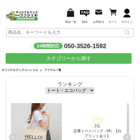
商品一覧
Q&A
お問合せ
カート
ログイン
050-3526-1592
24時間対応
カテゴリーから探す
アイテム一覧
オリジナルグッズコンシェル
ランキング
3位
【白
ポップ！トートライト
<
>
2,145円（税込）