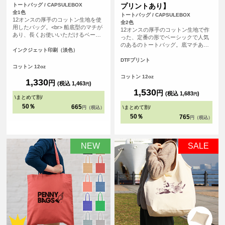
トートバッグ / CAPSULEBOX
プリントあり】
全1色
トートバッグ / CAPSULEBOX
12オンスの厚手のコットン生地を使
全2色
用したバッグ。<br> 船底型のマチが
12オンスの厚手のコットン生地で作
あり、長くお使いいただけるベーシ
った、定番の形でベーシックで人気
ックなデザインになっています。
のあるのトートバッグ。底マチあり
<br> 印刷は白色を印刷しない、フル
インクジェット印刷（淡色）
の船底タイプで、長く使って頂ける
カラーインクジェット印刷。広い範
バッグです。使用用途も多様なの
DTFプリント
囲を印刷いただけるので、ノベルテ
コットン 12oz
で、普段使いからノベルティ用とし
ィにも販売用にも最適です。
ても、販売用としても、オリジナル
コットン 12oz
1,330
円
プリントしてご利用頂けます。
(税込 1,463
)
円
1,530
円
(税込 1,683
)
円
\
まとめて割
/
50％
665
\
まとめて割
/
円（税込）
50％
765
円（税込）
NEW
SALE