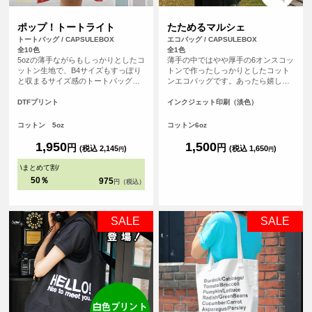
ポップ！トートライト
たためるマルシェ
トートバッグ / CAPSULEBOX
エコバッグ / CAPSULEBOX
全10色
全1色
5ozの薄手ながらもしっかりとしたコ
薄手の中ではやや厚手の6オンスコッ
ットン生地で、B4サイズもすっぽり
トンで作ったしっかりとしたコット
と収まるサイズ感のトートバッグで
ンエコバッグです。あったら嬉しい
す。マチが無いすっきりとしたフラ
内ポケット付き。おりたたんで内ポ
ットタイプのトートバッグなので書
ケットに入れればコンパクトにする
DTFプリント
インクジェット印刷（淡色）
類の持ち運びや、サブバッグとして
ことができます。パイピングもあ
も持ち歩きにも便利なトートバッ
り、とてもしっかりとしたエコバッ
コットン 5oz
コットン6oz
グ。持ち手が長い設計なので肩から
グです。オリジナルプリントして1枚
ゆったりかけて手を塞がず、老若男
からフルカラープリントでオリジナ
1,950
1,500
円
円
(税込 2,145
)
(税込 1,650
)
円
円
女問わずご使用いただけます。
ルエコバッグを作ることができま
す！（※弊社オリジナルバッグのた
\
まとめて割
/
め、常備在庫しています）
50％
975
円（税込）
SALE
SALE