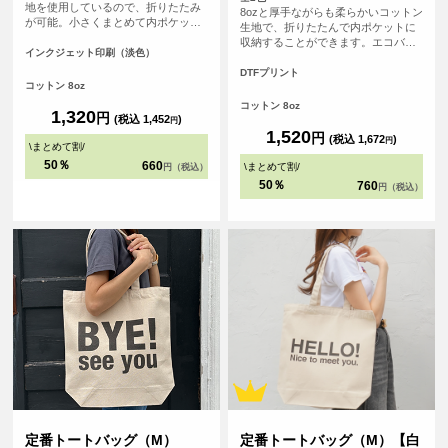
地を使用しているので、折りたたみ
8ozと厚手ながらも柔らかいコットン
が可能。小さくまとめて内ポケット
生地で、折りたたんで内ポケットに
に収納することができます。<br> 持
収納することができます。エコバッ
ち手が長く、肩にゆったりとかけて
インクジェット印刷（淡色）
グとしても、サブバッグとしても持
手を塞がずご使用いただけます。 大
ち歩きにも便利なトートバッグ、持
DTFプリント
容量で持ち歩きのしやすいバック
コットン 8oz
ち手が長いので老若男女問わず肩か
は、日常生活の様々な場面で活躍し
らゆったりかけて手を塞がずご使用
コットン 8oz
ます。
1,320
円
いただけます。
(税込 1,452
)
円
1,520
円
(税込 1,672
)
円
\
まとめて割
/
50％
660
\
まとめて割
/
円（税込）
50％
760
円（税込）
定番トートバッグ（M）
定番トートバッグ（M）【白