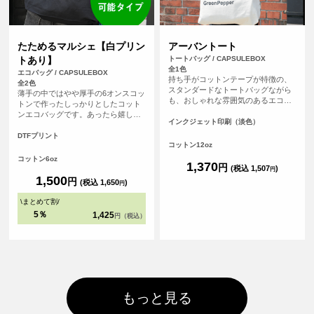
たためるマルシェ【白プリン
アーバントート
トあり】
トートバッグ / CAPSULEBOX
全1色
エコバッグ / CAPSULEBOX
持ち手がコットンテープが特徴の、
全2色
スタンダードなトートバッグながら
薄手の中ではやや厚手の6オンスコッ
も、おしゃれな雰囲気のあるエコバ
トンで作ったしっかりとしたコット
ッグです。持ち手が長いので肩から
ンエコバッグです。あったら嬉しい
余裕をもってかけることが可能で
インクジェット印刷（淡色）
内ポケット付き。おりたたんで内ポ
す。厚手のコットンを使っているの
ケットに入れればコンパクトにする
DTFプリント
で、普段のメインバッグとしても使
コットン12oz
ことができます。パイピングもあ
えます。
り、とてもしっかりとしたエコバッ
コットン6oz
1,370
円
グです。オリジナルプリントして1枚
(税込 1,507
)
円
からフルカラープリントでオリジナ
1,500
円
(税込 1,650
)
円
ルエコバッグを作ることができま
す！（※弊社オリジナルバッグのた
\
まとめて割
/
め、常備在庫しています）
5％
1,425
円（税込）
もっと見る