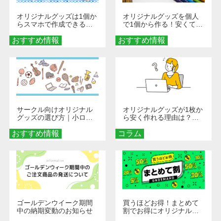
オリジナルグッズは1個か
オリジナルグッズを個人
らスマホで作成できる！
で1個から作る！安くて簡
旅行や遠征がもっと楽し
単なオンデマンド制作の
おすすめ情報
くなる巾着＆ポーチ活用
おすすめ情報
秘訣
術
サークル向けオリジナル
オリジナルグッズが1枚か
グッズの選び方｜小ロッ
ら安く作れる理由は？オ
ト・低予算で団結力を高
ンデマンド印刷の仕組み
おすすめ情報
める秘訣
コラム
とメリットを解説
ゴールデンウイーク期間
買うほどお得！まとめて
中の納期変動のお知らせ
割でお得にオリジナルグ
ッズを手に入れよう！