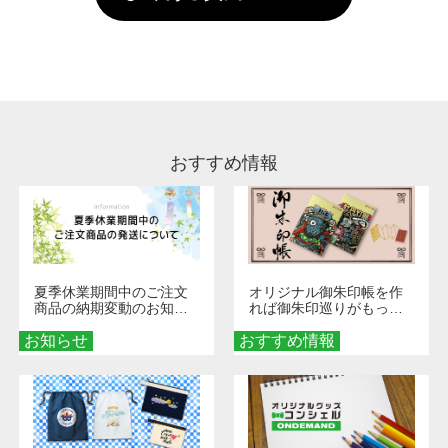
していただけますようお願いいたします。※1
い。
通常注文・直送機能でのご注文に関わらず、前
処理剤が残った状態でお届けとなる場合がござ
います。※2 濃色は淡色に比べ処理剤が目立ち
やすく、1回の水洗いでは落ちない場合があり
ます、徐々に軽減されますのでどうかご安心く
ださい。
おすすめ情報
夏季休業期間中のご注文
オリジナル御朱印帳を作
商品の納期変動のお知ら
れば御朱印巡りがもっと
せ
楽しくなる！1冊からオー
お知らせ
おすすめ情報
ダーメイドする魅力と選
び方