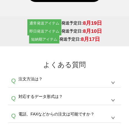
8月19日
発送予定日:
通常発送アイテム
8月10日
発送予定日:
即日発送アイテム
8月17日
発送予定日:
短納期アイテム
よくある質問
注文方法は？
Q
オンデマンドサービスでは、サイトからの受注
A
対応するデータ形式は？
Q
生産にて承っております。デザインツールから
デザインの作成から決済まで完了できます。
デザインツールで対応している画像アップロー
30枚以上やシルク印刷など、大口注文の場合
A
電話、FAXなどからの注文は可能ですか？
Q
ドできるデータ形式は、JPG / PNG / AI / PSD /
は、サポートが担当する
エコバッグコンシェル
PDF 形式になります。データの最大サイズ
や
タンブラーコンシェル
をご利用ください。製
オンデマンドサービスでは、サイトからのご注
は、20MBです。デジカメやスマホで撮影した